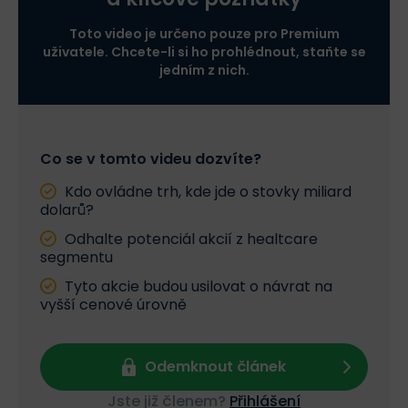
Toto video je určeno pouze pro Premium
uživatele. Chcete-li si ho prohlédnout, staňte se
jedním z nich.
Co se v tomto videu dozvíte?
Kdo ovládne trh, kde jde o stovky miliard
dolarů?
Odhalte potenciál akcií z healtcare
segmentu
Tyto akcie budou usilovat o návrat na
vyšší cenové úrovně
Odemknout článek
Jste již členem?
Přihlášení