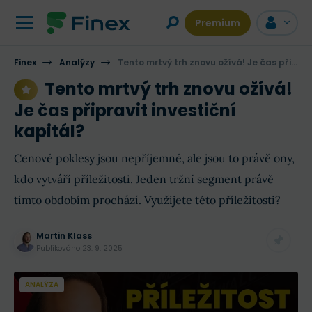
Premium
Finex
Analýzy
Tento mrtvý trh znovu ožívá! Je čas připravit investiční kapitál?
Tento mrtvý trh znovu ožívá!
Je čas připravit investiční
kapitál?
Cenové poklesy jsou nepříjemné, ale jsou to právě ony,
kdo vytváří příležitosti. Jeden tržní segment právě
tímto obdobím prochází. Využijete této příležitosti?
Martin Klass
Publikováno
23. 9. 2025
ANALÝZA