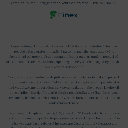
Kontaktní e-mail:
info@finex.cz
, kontaktní telefon:
+420 704 183 785
Ceny, hodnoty, kurzy a další ekonomická data, ať už v číselné či textové
podobě nebo v grafech, uváděné na tomto portálu jsou poskytovány
obchodními partnery a třetími stranami. Jsou pouze orientační, nemusí být
aktuální ani přesné a v žádném případě by neměly sloužit jako jediný podklad
pro investiční rozhodnutí.
Textový, video ani audio obsah publikovaný na tomto portálu slouží pouze k
informačním a vzdělávacím účelům. Nepředstavuje investiční poradenství,
individualizované doporučení ani výzvu k nákupu nebo prodeji jakéhokoli
investičního nástroje. Při tvorbě obsahu nezohledňujeme finanční situaci,
investiční cíle, znalosti, zkušenosti, investiční horizont ani toleranci k riziku
konkrétního čtenáře.
Investování do kryptoměn, akcií, ETF, komodit, CFD kontraktů, binárních opcí
a dalších finančních produktů je spojeno s rizikem kolísání hodnoty a může
vést ke ztrátě části nebo celé investované částky. Minulá výkonnost ani