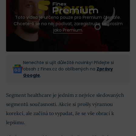
Toto video je určeno pouze pro Premium čtenáře.
Chcete-li se na něj podívat, zaregistrujte se prosím
jako Premium
.
Nenechte si ujít důležité novinky! Přidejte si
obsah z Finex.cz do oblíbených na
Zprávy
Google
.
Segment healthcare je jedním z nejvíce sledovaných
segmentů současnosti. Akcie si prošly výraznou
korekcí, ale začíná to vypadat, že se vše obrací k
lepšímu.