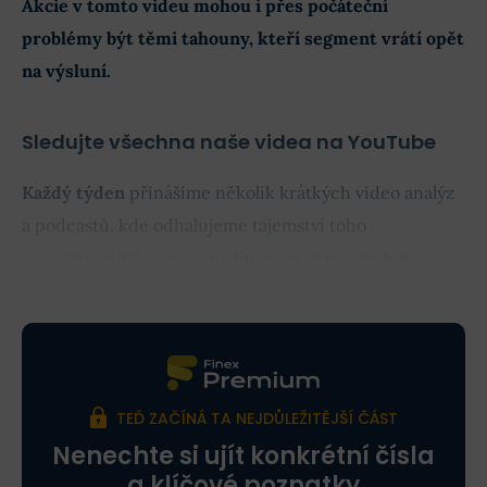
Akcie v tomto videu mohou i přes počáteční
problémy být těmi tahouny, kteří segment vrátí opět
na výsluní.
Sledujte všechna naše videa na YouTube
Každý týden
přinášíme několik krátkých video analýz
a podcastů, kde odhalujeme tajemství toho
nejzajímavějšího, co se na finančních trzích děje a co
očekáváme.
TEĎ ZAČÍNÁ TA NEJDŮLEŽITĚJŠÍ ČÁST
Nenechte si ujít konkrétní čísla
a klíčové poznatky