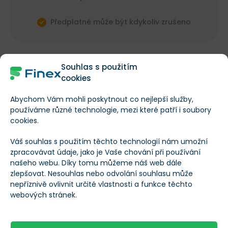
Předplatné může být kdykoliv zrušeno
Souhlas s použitím
Líbil se vám tento článek?
cookies
1
0
Abychom Vám mohli poskytnout co nejlepší služby,
používáme různé technologie, mezi které patří i soubory
Autor
cookies.
Váš souhlas s použitím těchto technologií nám umožní
Martin Klass
zpracovávat údaje, jako je Vaše chování při používání
našeho webu. Díky tomu můžeme náš web dále
Investiční analytik, trader a investor s
více než desetiletou praxí na finančních
zlepšovat. Nesouhlas nebo odvolání souhlasu může
trzích. Specializuje se na technickou
nepříznivě ovlivnit určité vlastnosti a funkce těchto
analýzu akciových, komoditních a
webových stránek.
měnových trhů a od roku 2014 aktivně
obchoduje vlastní kapitál. Své obchodní
Přečíst více
výsledky dlouhodobě dokládá veřejnou
equity obchodního účtu.