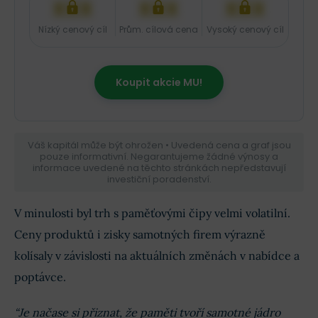
XXX
XXX
XXX
Nízký cenový cíl
Prům. cílová cena
Vysoký cenový cíl
Koupit akcie MU!
Váš kapitál může být ohrožen • Uvedená cena a graf jsou
pouze informativní. Negarantujeme žádné výnosy a
informace uvedené na těchto stránkách nepředstavují
investiční poradenství.
V minulosti byl trh s paměťovými čipy velmi volatilní.
Ceny produktů i zisky samotných firem výrazně
kolísaly v závislosti na aktuálních změnách v nabídce a
poptávce.
“Je načase si přiznat, že paměti tvoří samotné jádro