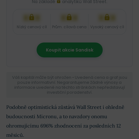
Na základě
analytiků Wall Street.
XXX
XXX
XXX
Nízký cenový cíl
Prům. cílová cena
Vysoký cenový cíl
Koupit akcie Sandisk
Váš kapitál může být ohrožen • Uvedená cena a graf jsou
pouze informativní. Negarantujeme žádné výnosy a
informace uvedené na těchto stránkách nepředstavují
investiční poradenství.
Podobně optimistická zůstává Wall Street i ohledně
budoucnosti Micronu, a to navzdory onomu
ohromujícímu 696% zhodnocení za posledních 12
měsíců.