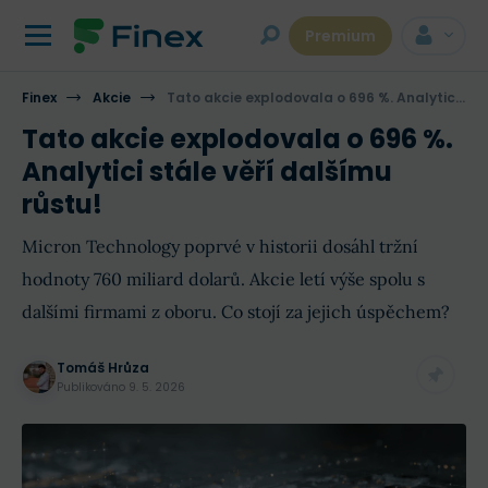
Premium
Finex
Akcie
Tato akcie explodovala o 696 %. Analytici stále věří dalšímu růstu!
Tato akcie explodovala o 696 %.
Analytici stále věří dalšímu
růstu!
Micron Technology poprvé v historii dosáhl tržní
hodnoty 760 miliard dolarů. Akcie letí výše spolu s
dalšími firmami z oboru. Co stojí za jejich úspěchem?
Tomáš Hrůza
Publikováno
9. 5. 2026