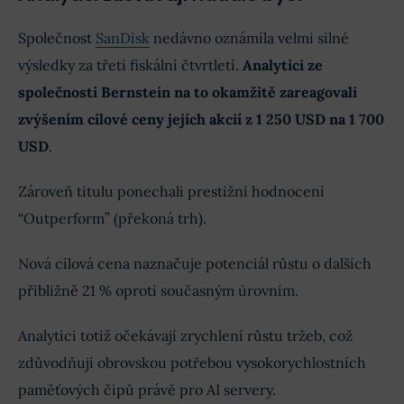
Společnost
SanDisk
nedávno oznámila velmi silné
výsledky za třetí fiskální čtvrtletí.
Analytici ze
společnosti Bernstein na to okamžitě zareagovali
zvýšením cílové ceny jejích akcií z 1 250 USD na 1 700
USD
.
Zároveň titulu ponechali prestižní hodnocení
“Outperform” (překoná trh).
Nová cílová cena naznačuje potenciál růstu o dalších
přibližně 21 % oproti současným úrovním.
Analytici totiž očekávají zrychlení růstu tržeb, což
zdůvodňují obrovskou potřebou vysokorychlostních
paměťových čipů právě pro AI servery.