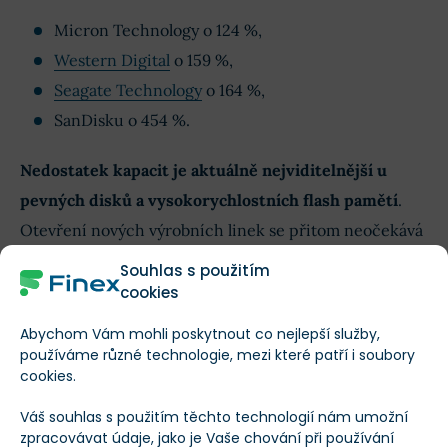
Micron Technology o 124 %,
Western Digital
o 159 %,
Seagate Technology
o 164 %,
SanDisku o 454 %.
Nedostatek kapacit je aktuálně nejviditelnější u
pevných disků a vysokorychlostních flash pamětí
.
Otevření nových výrobních linek se přitom neočekává
dříve než v polovině příštího roku.
Souhlas s použitím
cookies
To by mohlo udržet skladové zásoby na velmi nízkých
Abychom Vám mohli poskytnout co nejlepší služby,
úrovních a prodejní ceny naopak vysoko.
používáme různé technologie, mezi které patří i soubory
cookies.
Vývoj akcií Micron, SanDisk a Western
Váš souhlas s použitím těchto technologií nám umožní
Digital v tomto roce
zpracovávat údaje, jako je Vaše chování při používání