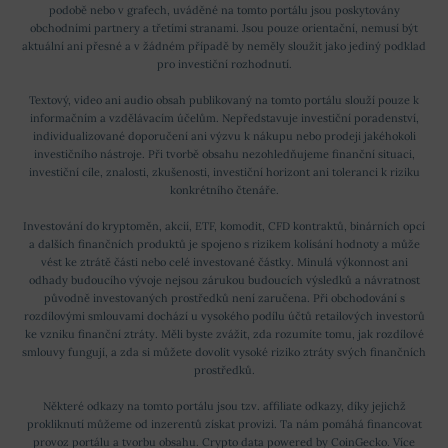
podobě nebo v grafech, uváděné na tomto portálu jsou poskytovány
obchodními partnery a třetími stranami. Jsou pouze orientační, nemusí být
aktuální ani přesné a v žádném případě by neměly sloužit jako jediný podklad
pro investiční rozhodnutí.
Textový, video ani audio obsah publikovaný na tomto portálu slouží pouze k
informačním a vzdělávacím účelům. Nepředstavuje investiční poradenství,
individualizované doporučení ani výzvu k nákupu nebo prodeji jakéhokoli
investičního nástroje. Při tvorbě obsahu nezohledňujeme finanční situaci,
investiční cíle, znalosti, zkušenosti, investiční horizont ani toleranci k riziku
konkrétního čtenáře.
Investování do kryptoměn, akcií, ETF, komodit, CFD kontraktů, binárních opcí
a dalších finančních produktů je spojeno s rizikem kolísání hodnoty a může
vést ke ztrátě části nebo celé investované částky. Minulá výkonnost ani
odhady budoucího vývoje nejsou zárukou budoucích výsledků a návratnost
původně investovaných prostředků není zaručena. Při obchodování s
rozdílovými smlouvami dochází u vysokého podílu účtů retailových investorů
ke vzniku finanční ztráty. Měli byste zvážit, zda rozumíte tomu, jak rozdílové
smlouvy fungují, a zda si můžete dovolit vysoké riziko ztráty svých finančních
prostředků.
Některé odkazy na tomto portálu jsou tzv. affiliate odkazy, díky jejichž
prokliknutí můžeme od inzerentů získat provizi. Ta nám pomáhá financovat
provoz portálu a tvorbu obsahu. Crypto data powered by
CoinGecko
.
Více