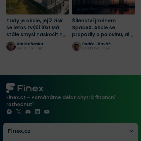
Tady je akcie, jejíž zisk
Šílenství jménem
2
se letos zvýší 10x! Má
SpaceX. Akcie se
d
stále smysl naskočit na
propadly o polovinu, ale
z
jednu z nejlepších sázek
drobní investoři dál
Jan Maňaska
Ondřej Hlaváč
na AI?
masivně nakupují
před 10 hodinami
před 12 hodinami
Finex.cz – Pomáháme dělat chytrá finanční
rozhodnutí
Finex.cz