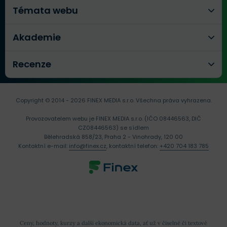
Témata webu
Akademie
Recenze
Copyright © 2014 - 2026 FINEX MEDIA s.r.o.
Všechna práva vyhrazena.
Provozovatelem webu je FINEX MEDIA s.r.o. (IČO 08446563, DIČ
CZ08446563) se sídlem
Bělehradská 858/23, Praha 2 - Vinohrady, 120 00
Kontaktní e-mail:
info@finex.cz
, kontaktní telefon:
+420 704 183 785
Ceny, hodnoty, kurzy a další ekonomická data, ať už v číselné či textové