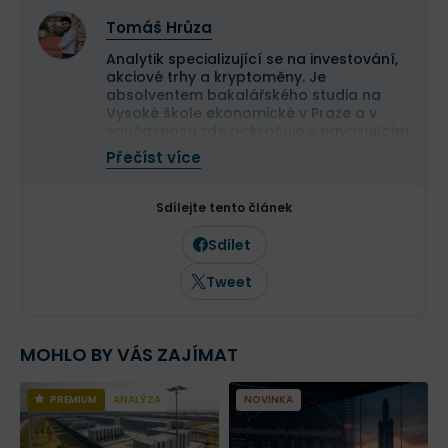
Tomáš Hrůza
Analytik specializující se na investování,
akciové trhy a kryptoměny. Je
absolventem bakalářského studia na
Vysoké škole ekonomické v Praze a v
současnosti zde pokračuje v navazujícím
magisterském studiu.
Přečíst více
Na finančních trzích se pohybuje již více
než deset let a dlouhodobě se věnuje
analýze tradičních i kryptoměnových
Sdílejte tento článek
trhů. Ve Finexu působí jako šéfredaktor a
zaměřuje se na investování,
Sdílet
makroekonomii a aktuální dění na
finančních trzích.
Tweet
MOHLO BY VÁS ZAJÍMAT
PREMIUM
ANALÝZA
NOVINKA