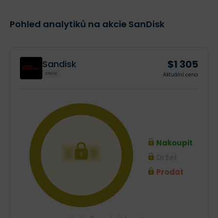
Pohled analytiků na akcie SanDisk
$1 305
Sandisk
SNDK
Aktuální cena
Nakoupit
XXX
Držet
Prodat