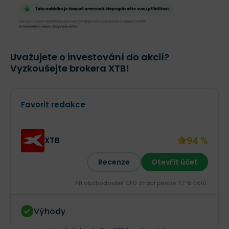
Uvažujete o investování do akcií?
Vyzkoušejte brokera XTB!
Favorit redakce
94 %
XTB
Recenze
Otevřít účet
Při obchodování CFD ztrácí peníze 77 % účtů.
Výhody