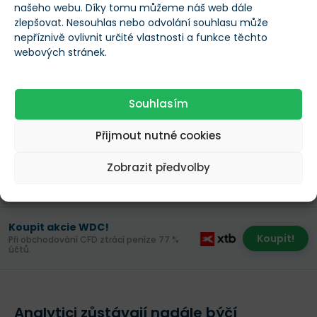
našeho webu. Díky tomu můžeme náš web dále
zlepšovat. Nesouhlas nebo odvolání souhlasu může
nepříznivě ovlivnit určité vlastnosti a funkce těchto
webových stránek.
Aktuální cena
Změ
Souhlasím
Micron Technology
/
MU
Načítání
Načít
Přijmout nutné cookies
Sandisk
/
SNDK
Načítání
Načít
Zobrazit předvolby
Western Digital
/
WDC
Načítání
Načít
Koupit akcie WDC!
Koupit!
Při obchodování CFD ztrácí peníze 77 %
účtů.
Analytici zůstávají nadále býčí