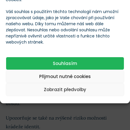
Možné negativní i pozitivní dopady
Váš souhlas s použitím těchto technologií nám umožní
zpracovávat údaje, jako je Vaše chování při používání
doporučení
našeho webu. Díky tomu můžeme náš web dále
zlepšovat. Nesouhlas nebo odvolání souhlasu může
Seznam doporučení čítá celkem 57 stran a ze strany
nepříznivě ovlivnit určité vlastnosti a funkce těchto
webových stránek.
kryptobyznysu zaznělo mnoho kritických ohlasů.
Panuje především obava, že se zavedením příliš
tvrdých pravidel dojde buď ke
kompletnímu
Souhlasím
ukončení činnosti
některých subjektů a osob
Přijmout nutné cookies
působících v kryptobyznyse a nebo přesunu velké
části z nich do šedé zóny, kdy nebudou dodržovat
Zobrazit předvolby
prakticky žádná pravidla, tedy ani ty, které dodržovaly
dosud.
Upozorňuje se také na zvýšené riziko možnosti
krádeže identit.