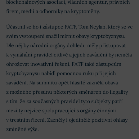
blockchainových asociací, vládních agentur, právních
firem, médií a odborníky na kryptoměny.
Účastnil se ho i zástupce FATF, Tom Neylan, který se ve
svém vystoupení snažil mírnit obavy kryptobyznysu.
Dle něj by národní orgány dohledu měly přistupovat
k vymáhání pravidel citlivě a jejich zavádění by neměla
ohrožovat inovativní řešení. FATF také zástupcům
kryptobyznysu nabídl pomocnou ruku při jejich
zavádění. Na summitu opět hlasitě zazněla obava
z možného přesunu některých směnáren do ilegality
s tím, že za současných pravidel tyto subjekty patří
mezi ty nejvíce spolupracující s orgány činnými
v trestním řízení. Zazněly i ojedinělé pozitivní ohlasy
zmíněné výše.