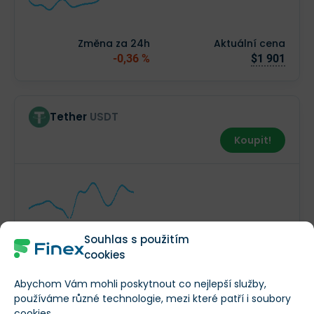
Změna za 24h
Aktuální cena
-0,36 %
$1 901
Tether
USDT
Koupit!
Souhlas s použitím
Změna za 24h
Aktuální cena
cookies
+0,03 %
$1
Abychom Vám mohli poskytnout co nejlepší služby,
používáme různé technologie, mezi které patří i soubory
Zobrazit seznam všech kryptoměn
cookies.