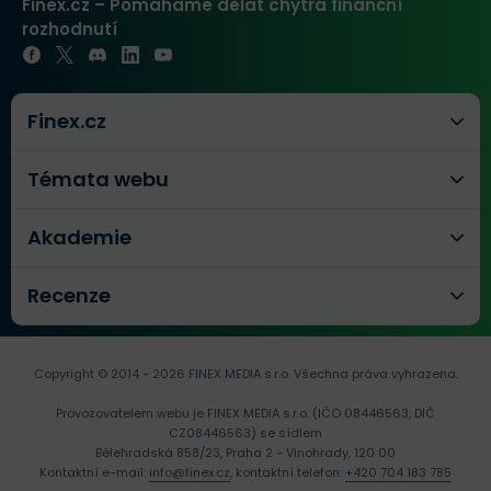
Finex.cz – Pomáháme dělat chytrá finanční
rozhodnutí
Finex.cz
Témata webu
Akademie
Recenze
Copyright © 2014 - 2026 FINEX MEDIA s.r.o.
Všechna práva vyhrazena.
Provozovatelem webu je FINEX MEDIA s.r.o. (IČO 08446563, DIČ
CZ08446563) se sídlem
Bělehradská 858/23, Praha 2 - Vinohrady, 120 00
Kontaktní e-mail:
info@finex.cz
, kontaktní telefon:
+420 704 183 785