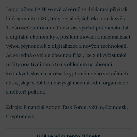
Doporučení FATF ve své závěrečné deklaraci přivítali
lídři summitu G20, tedy nejsilnějších ekonomik světa.
Ti zároveň zdůraznili důležitost využití potenciálu dat
a digitální ekonomiky k posílení inovací a maximalizaci
výhod plynoucích z digitalizace a nových technologií.
Ač se jedná o velice obecnou frázi, lze z ní vyčíst také
určitý pozitivní tón a to i s ohledem na absenci
kritických slov na adresu kryptoměn nebo virtuálních
aktiv, jak je s oblibou nazývají mezinárodní organizace
a někteří politici.
Zdroje: Financial Action Task Force, v20.io, Coindesk,
Cryptonews
Líbil se vám tento článek?