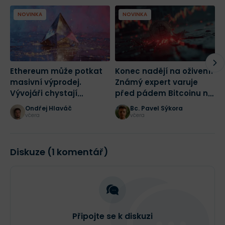
NOVINKA
NOVINKA
Ethereum může potkat
Konec nadějí na oživení?
K
masivní výprodej.
Známý expert varuje
W
Vývojáři chystají
před pádem Bitcoinu na
b
radikální změnu sítě
43 500 dolarů
p
Ondřej Hlaváč
Bc. Pavel Sýkora
včera
včera
Diskuze (1 komentář)
Připojte se k diskuzi