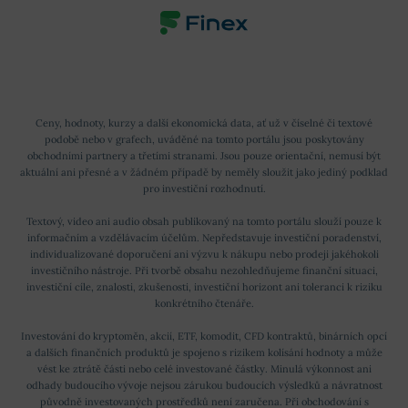
Ceny, hodnoty, kurzy a další ekonomická data, ať už v číselné či textové
podobě nebo v grafech, uváděné na tomto portálu jsou poskytovány
obchodními partnery a třetími stranami. Jsou pouze orientační, nemusí být
aktuální ani přesné a v žádném případě by neměly sloužit jako jediný podklad
pro investiční rozhodnutí.
Textový, video ani audio obsah publikovaný na tomto portálu slouží pouze k
informačním a vzdělávacím účelům. Nepředstavuje investiční poradenství,
individualizované doporučení ani výzvu k nákupu nebo prodeji jakéhokoli
investičního nástroje. Při tvorbě obsahu nezohledňujeme finanční situaci,
investiční cíle, znalosti, zkušenosti, investiční horizont ani toleranci k riziku
konkrétního čtenáře.
Investování do kryptoměn, akcií, ETF, komodit, CFD kontraktů, binárních opcí
a dalších finančních produktů je spojeno s rizikem kolísání hodnoty a může
vést ke ztrátě části nebo celé investované částky. Minulá výkonnost ani
odhady budoucího vývoje nejsou zárukou budoucích výsledků a návratnost
původně investovaných prostředků není zaručena. Při obchodování s