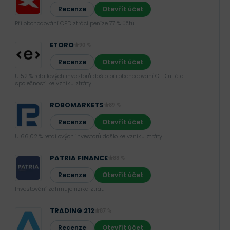
Recenze
Otevřít účet
Při obchodování CFD ztrácí peníze 77 % účtů.
ETORO
90 %
Recenze
Otevřít účet
U 52 % retailových investorů došlo při obchodování CFD u této
společnosti ke vzniku ztráty.
ROBOMARKETS
89 %
Recenze
Otevřít účet
U 66,02 % retailových investorů došlo ke vzniku ztráty.
PATRIA FINANCE
88 %
Recenze
Otevřít účet
Investování zahrnuje rizika ztrát.‎
TRADING 212
87 %
Recenze
Otevřít účet