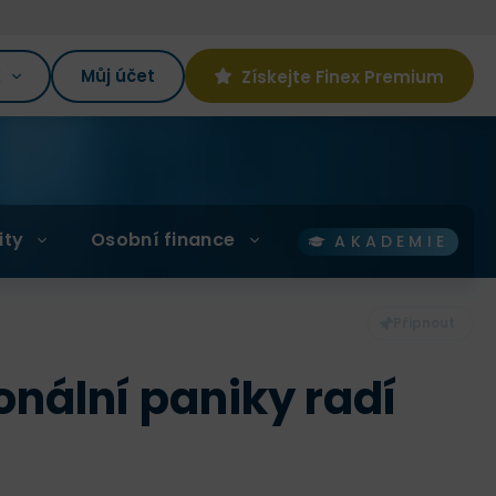
K
Můj účet
Získejte Finex Premium
ity
Osobní finance
AKADEMIE
onální paniky radí