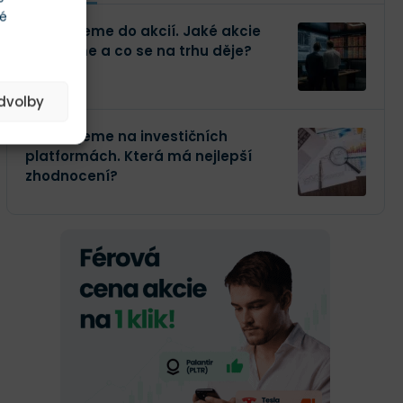
té
Investujeme do akcií. Jaké akcie
kupujeme a co se na trhu děje?
edvolby
Investujeme na investičních
platformách. Která má nejlepší
zhodnocení?