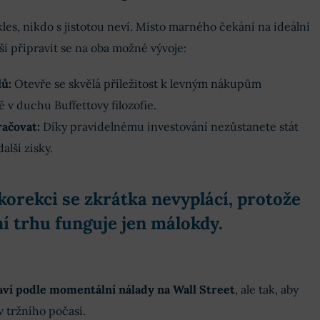
les, nikdo s jistotou neví. Místo marného čekání na ideální
 připravit se na oba možné vývoje:
ů:
Otevře se skvělá příležitost k levným nákupům
ě v duchu Buffettovy filozofie.
ačovat:
Díky pravidelnému investování nezůstanete stát
alší zisky.
orekci se zkrátka nevyplácí, protože
í trhu funguje jen málokdy.
taví podle momentální nálady na Wall Street
, ale tak, aby
v tržního počasí.