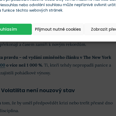
 Nesouhlas nebo odvolání souhlasu může nepříznivě ovlivnit urči
 a funkce těchto webových stránek.
 and Greed index – index strachu a chamtivosti
ouhlasím
Přijmout nutné cookies
Zobrazit př
istý strach, Buffett radil investorům přesný opak. Vsadil na
i překonají a časem zamíří k novým rekordům.
za pravdu – od vydání zmíněného článku v The New York
500
o více než 1 000 %.
Ti, kteří tehdy nepropadli panice a
 zajistili pohádkové výnosy.
 Volatilita není nouzový stav
a tom, že by uměl předpovědět krizi nebo trefit přesné dno
disciplína.