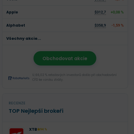
Apple
$312,7
+0,08 %
Alphabet
$358,9
-1,59 %
Všechny akcie...
Obchodovat akcie
U 66,02 % retailových investorů došlo při obchodování
CFD ke vzniku ztráty.
RECENZE
TOP Nejlepší brokeři
XTB
94 %