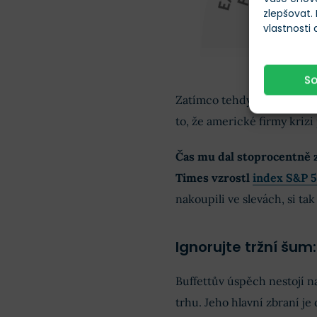
zlepšovat.
vlastnosti
CNN Fear
S
Zatímco tehdy trh ovládal č
to, že americké firmy kriz
Čas mu dal stoprocentně 
Times vzrostl
index S&P 
nakoupili ve slevách, si tak
Ignorujte tržní šum:
Buffettův úspěch nestojí n
trhu. Jeho hlavní zbraní je 