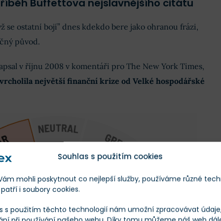
Příběh Buffettova nejslavnějšího citátu
ž se ostatní bojí” dnes kdekdo bere jako ohranou frázi,
ečný původ.
napsal v říjnu 2008 v komentáři pro The New York Times,
 vrcholila největší finanční krize od Velké hospodářské
Souhlas s použitím cookies
m mohli poskytnout co nejlepší služby, používáme různé tech
patří i soubory cookies.
s s použitím těchto technologií nám umožní zpracovávat údaje, 
ání při používání našeho webu. Díky tomu můžeme náš web dál