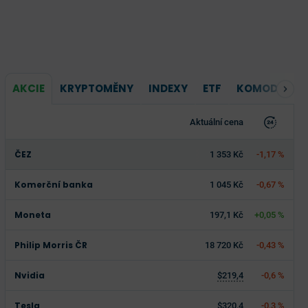
AKCIE
KRYPTOMĚNY
INDEXY
ETF
KOMODITY
Aktuální cena
ČEZ
1 353 Kč
-1,17 %
Komerční banka
1 045 Kč
-0,67 %
Moneta
197,1 Kč
+0,05 %
Philip Morris ČR
18 720 Kč
-0,43 %
Nvidia
$219,4
-0,6 %
Tesla
$320,4
-0,3 %