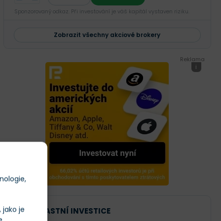
Sponzorovaný odkaz. Při investování je váš kapitál vystaven riziku.
Zobrazit všechny akciové brokery
Reklama
i
nologie,
jako je
NAŠE VLASTNÍ INVESTICE
e