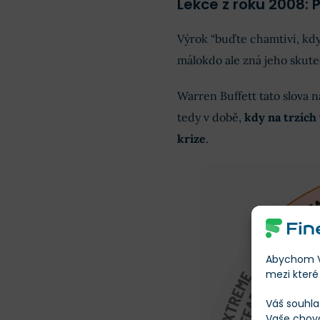
Lekce z roku 2008: 
Výrok “buďte chamtiví, kdy
málokdo ale zná jeho skut
Warren Buffett tato slova 
tedy v době,
kdy na trzích
krize
.
Abychom Vá
mezi které 
Váš souhla
Vaše chov