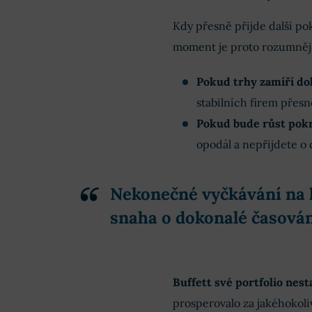
Kdy přesně přijde další pok
moment je proto rozumnější
Pokud trhy zamíří dol
stabilních firem přesn
Pokud bude růst pokr
opodál a nepřijdete o d
Nekonečné vyčkávání na k
snaha o dokonalé časován
Buffett své portfolio nes
prosperovalo za jakéhokoli