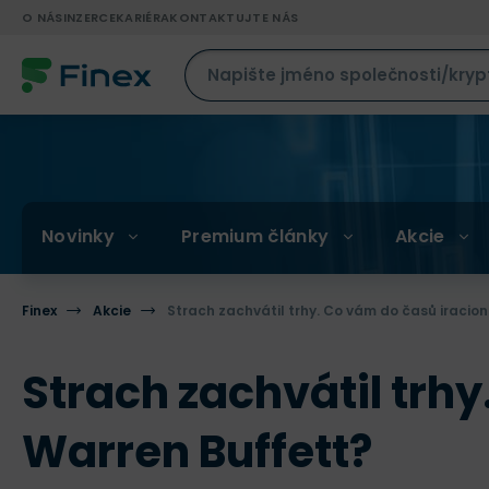
O NÁS
INZERCE
KARIÉRA
KONTAKTUJTE NÁS
Novinky
Premium články
Akcie
Finex
Akcie
Strach zachvátil trhy. Co vám do časů iracion
Strach zachvátil trhy
Warren Buffett?