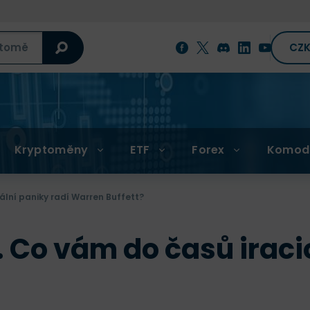
CZ
Kryptoměny
ETF
Forex
Komod
ální paniky radí Warren Buffett?
. Co vám do časů iraci