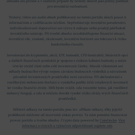
aktuální ani přesné a v žádném případě by neměly sloužit jako jediný podklad
pro investiční rozhodnutí.
Textový, video ani audio obsah publikovaný na tomto portálu slouží pouze k
informačním a vzdělávacím účelům. Nepředstavuje investiční poradenství,
individualizované doporučení ani výzvu k nákupu nebo prodeji jakéhokoli
investičního nástroje. Při tvorbě obsahu nezohledňujeme finanční situaci,
investiční cíle, znalosti, zkušenosti, investiční horizont ani toleranci k riziku
konkrétního čtenáře.
Investování do kryptoměn, akcií, ETF, komodit, CFD kontraktů, binárních opcí
a dalších finančních produktů je spojeno s rizikem kolísání hodnoty a může
vést ke ztrátě části nebo celé investované částky. Minulá výkonnost ani
odhady budoucího vývoje nejsou zárukou budoucích výsledků a návratnost
původně investovaných prostředků není zaručena. Při obchodování s
rozdílovými smlouvami dochází u vysokého podílu účtů retailových investorů
ke vzniku finanční ztráty. Měli byste zvážit, zda rozumíte tomu, jak rozdílové
smlouvy fungují, a zda si můžete dovolit vysoké riziko ztráty svých finančních
prostředků.
Některé odkazy na tomto portálu jsou tzv. affiliate odkazy, díky jejichž
prokliknutí můžeme od inzerentů získat provizi. Ta nám pomáhá financovat
provoz portálu a tvorbu obsahu. Crypto data powered by
CoinGecko
.
Více
informací o rizicích a vyloučení odpovědnosti najdete zde
.