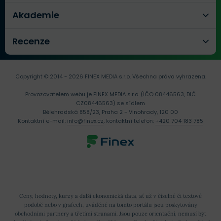
Akademie
Recenze
Copyright © 2014 - 2026 FINEX MEDIA s.r.o.
Všechna práva vyhrazena.
Provozovatelem webu je FINEX MEDIA s.r.o. (IČO 08446563, DIČ
CZ08446563) se sídlem
Bělehradská 858/23, Praha 2 - Vinohrady, 120 00
Kontaktní e-mail:
info@finex.cz
, kontaktní telefon:
+420 704 183 785
Ceny, hodnoty, kurzy a další ekonomická data, ať už v číselné či textové
podobě nebo v grafech, uváděné na tomto portálu jsou poskytovány
obchodními partnery a třetími stranami. Jsou pouze orientační, nemusí být