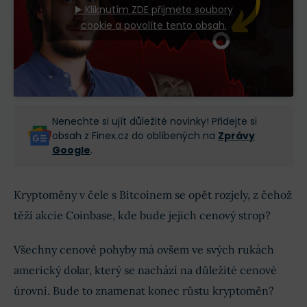
▶️ Kliknutím ZDE přijmete soubory
cookie a povolíte tento obsah.
Nenechte si ujít důležité novinky! Přidejte si
obsah z Finex.cz do oblíbených na
Zprávy
Google
.
Kryptoměny v čele s Bitcoinem se opět rozjely, z čehož
těží akcie Coinbase, kde bude jejich cenový strop?
Všechny cenové pohyby má ovšem ve svých rukách
americký dolar, který se nachází na důležité cenové
úrovni. Bude to znamenat konec růstu kryptoměn?