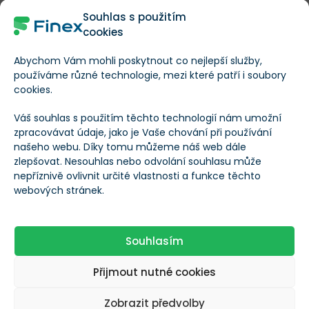
Autor
Souhlas s použitím
cookies
Martin Klass
Abychom Vám mohli poskytnout co nejlepší služby,
Investiční analytik, trader a investor s
používáme různé technologie, mezi které patří i soubory
více než desetiletou praxí na finančních
cookies.
trzích. Specializuje se na technickou
analýzu akciových, komoditních a
Váš souhlas s použitím těchto technologií nám umožní
měnových trhů a od roku 2014 aktivně
zpracovávat údaje, jako je Vaše chování při používání
obchoduje vlastní kapitál. Své obchodní
Přečíst více
našeho webu. Díky tomu můžeme náš web dále
výsledky dlouhodobě dokládá veřejnou
equity obchodního účtu.
zlepšovat. Nesouhlas nebo odvolání souhlasu může
Je držitelem titulu Ph.D. v oboru finance a
nepříznivě ovlivnit určité vlastnosti a funkce těchto
Sdílejte tento článek
vedle vlastního obchodování publikuje
webových stránek.
odborné analýzy a komentáře zaměřené
Sdílet
na trading a investování. Jeho články
pravidelně vycházejí nejen na Finexu, ale
Tweet
také v dalších finančních médiích.
Souhlasím
Přijmout nutné cookies
MOHLO BY VÁS ZAJÍMAT
Zobrazit předvolby
ANALÝZA
PREMIUM
ANALÝZA