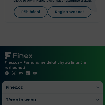
a buďte první! Napište svůj názor a zahajte diskuzi.
Přihlášení
Registrovat se!
Finex.cz – Pomáháme dělat chytrá finanční
rozhodnutí
Finex.cz
Témata webu