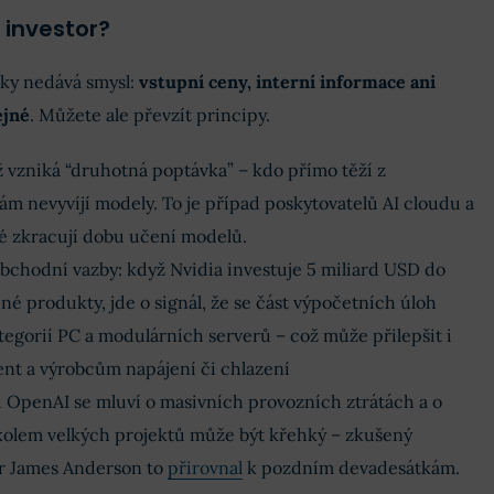
 investor?
ky nedává smysl:
vstupní ceny, interní informace ani
ejné
. Můžete ale převzít principy.
ž vzniká “druhotná poptávka” – kdo přímo těží z
 sám nevyvíjí modely. To je případ poskytovatelů AI cloudu a
ré zkracují dobu učení modelů.
obchodní vazby: když Nvidia investuje 5 miliard USD do
né produkty, jde o signál, že se část výpočetních úloh
egorií PC a modulárních serverů – což může přilepšit i
t a výrobcům napájení či chlazení
: u OpenAI se mluví o masivních provozních ztrátách a o
kolem velkých projektů může být křehký – zkušený
or James Anderson to
přirovnal
k pozdním devadesátkám.