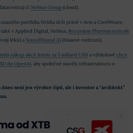
datacentra) či
Nebius Group
(cloud).
iznaného portfolia Nvidia drží právě v Arm a CoreWeave,
také v Applied Digital, Nebius,
Recursion Pharmaceuticals
ývoji léků) a
SoundHound AI
(hlasové rozhraní).
mila nákup akcií Intelu za 5 miliard USD
a výhledově
chce
 USD do OpenAI
, aby společně stavěly infrastrukturu o
 dnes není jen výrobce čipů, ale i investor a “architekt”
onu
.