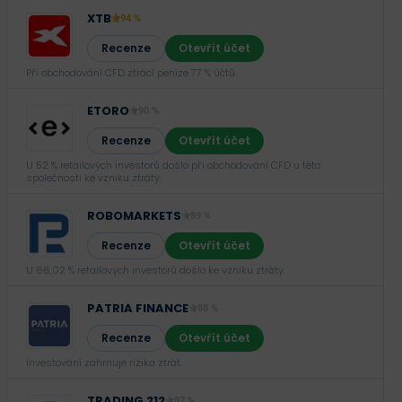
XTB
94 %
Recenze
Otevřít účet
Při obchodování CFD ztrácí peníze 77 % účtů.
ETORO
90 %
Recenze
Otevřít účet
U 52 % retailových investorů došlo při obchodování CFD u této
společnosti ke vzniku ztráty.
ROBOMARKETS
89 %
Recenze
Otevřít účet
U 66,02 % retailových investorů došlo ke vzniku ztráty.
PATRIA FINANCE
88 %
Recenze
Otevřít účet
Investování zahrnuje rizika ztrát.‎
TRADING 212
87 %