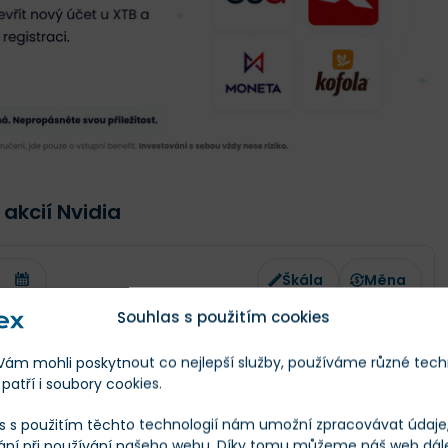
 akcií Nvidia
Škála
Měna
Souhlas s použitím cookies
Finex Férová Cena
Co to je?
m mohli poskytnout co nejlepší služby, používáme různé tech
ání
patří i soubory cookies.
s s použitím těchto technologií nám umožní zpracovávat údaje, 
Při obchodování CFD ztrácí peníze 77 % účtů.
ání při používání našeho webu. Díky tomu můžeme náš web dál