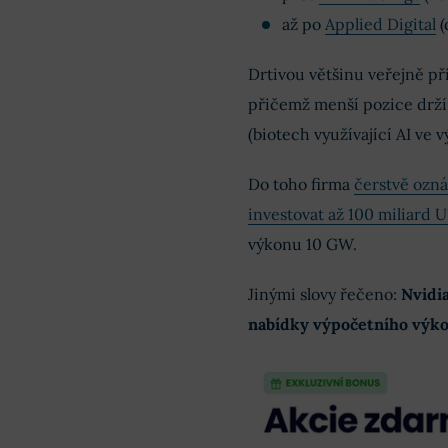
až po
Applied Digital
(
Drtivou většinu veřejně př
přičemž menší pozice drží 
(biotech využívající AI ve v
Do toho firma
čerstvě ozná
investovat až 100 miliard
výkonu 10 GW.
Jinými slovy řečeno:
Nvidia
nabídky výpočetního výk