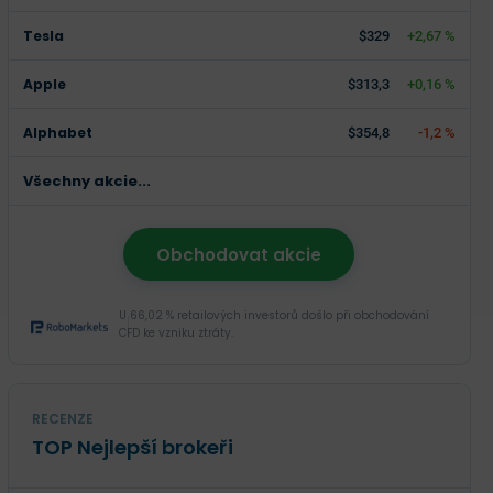
Tesla
$329
+2,67 %
Apple
$313,3
+0,16 %
Alphabet
$354,8
-1,2 %
Všechny akcie...
Obchodovat akcie
U 66,02 % retailových investorů došlo při obchodování
CFD ke vzniku ztráty.
RECENZE
TOP Nejlepší brokeři