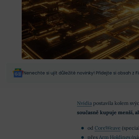
Nenechte si ujít důležité novinky! Přidejte si obsah z
Nvidia
postavila kolem svý
současně kupuje menší, al
od
CoreWeave
(specia
přes
Arm Holdings
(ná