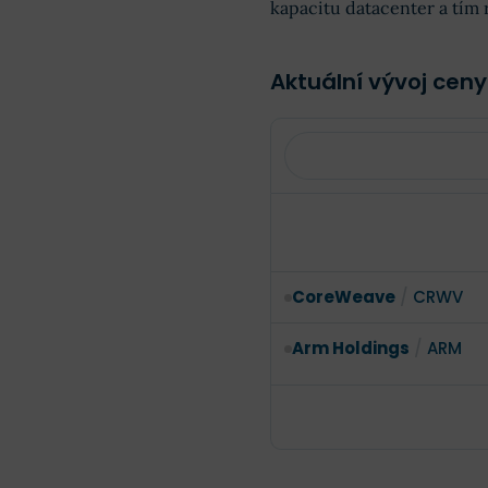
kapacitu datacenter a tím r
Aktuální vývoj cen
CoreWeave
/
CRWV
Arm Holdings
/
ARM