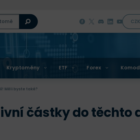
CZ
Kryptoměny
ETF
Forex
Komod
í! Měli byste také?
vní částky do těchto a