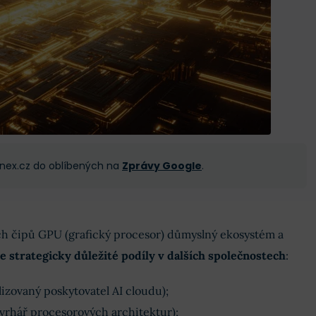
 Finex.cz do oblíbených na
Zprávy Google
.
ch čipů GPU (grafický procesor) důmyslný ekosystém a
e strategicky důležité podíly v dalších společnostech
:
lizovaný poskytovatel AI cloudu);
vrhář procesorových architektur);