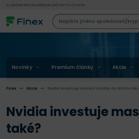
O NÁS
INZERCE
KARIÉRA
KONTAKTUJTE NÁS
Novinky
Premium články
Akcie
Finex
Akcie
Nvidia investuje masivní částky do těchto akci
Nvidia investuje masi
také?