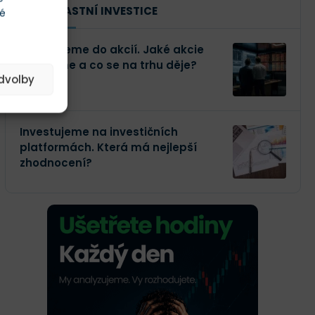
NAŠE VLASTNÍ INVESTICE
té
Investujeme do akcií. Jaké akcie
kupujeme a co se na trhu děje?
edvolby
Investujeme na investičních
platformách. Která má nejlepší
zhodnocení?