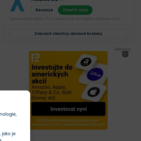
Recenze
Otevřít účet
Sponzorovaný odkaz. Při investování je váš kapitál vystaven riziku.
Zobrazit všechny akciové brokery
Reklama
i
nologie,
jako je
e