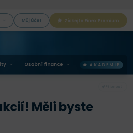
K
Můj účet
Získejte Finex Premium
ity
Osobní finance
AKADEMIE
kcií! Měli byste