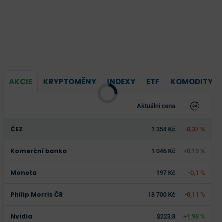
AKCIE
KRYPTOMĚNY
INDEXY
ETF
KOMODITY
Aktuální cena
ČEZ
1 354 Kč
-0,37 %
Komerční banka
1 046 Kč
+0,19 %
Moneta
197 Kč
-0,1 %
Philip Morris ČR
18 700 Kč
-0,11 %
Nvidia
$223,8
+1,98 %