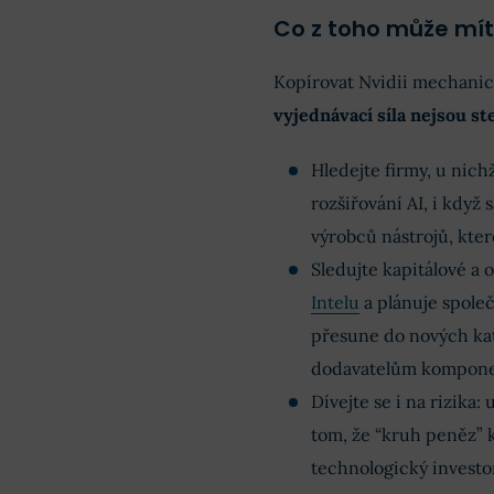
Co z toho může mít
Kopírovat Nvidii mechanic
vyjednávací síla nejsou st
Hledejte firmy, u nich
rozšiřování AI, i když
výrobců nástrojů, kte
Sledujte kapitálové a 
Intelu
a plánuje společ
přesune do nových kat
dodavatelům komponen
Dívejte se i na rizika
tom, že “kruh peněz” 
technologický invest