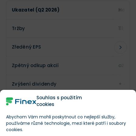
Ukazatel (Q2 2026)
Hodno
Tržby
111,2 m
Zředěný EPS
$2,01 (
Zpětný odkup akcií
až 100
Zvýšení dividendy
+ 4 %
Souhlas s použitím
cookies
Hlavním háčkem je, že Apple zkrátka není levná a
nenápadná akcie. Investor zde
platí za kvalitu, sílu
Abychom Vám mohli poskytnout co nejlepší služby,
značky a schopnost generovat obrovské množství
používáme různé technologie, mezi které patří i soubory
cookies.
hotovosti
.