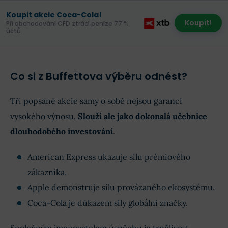
Koupit akcie Coca-Cola!
Koupit!
Při obchodování CFD ztrácí peníze 77 %
účtů.
Co si z Buffettova výběru odnést?
Tři popsané akcie samy o sobě nejsou garancí
vysokého výnosu.
Slouží ale jako dokonalá učebnice
dlouhodobého investování
.
American Express ukazuje sílu prémiového
zákazníka.
Apple demonstruje sílu provázaného ekosystému.
Coca-Cola je důkazem síly globální značky.