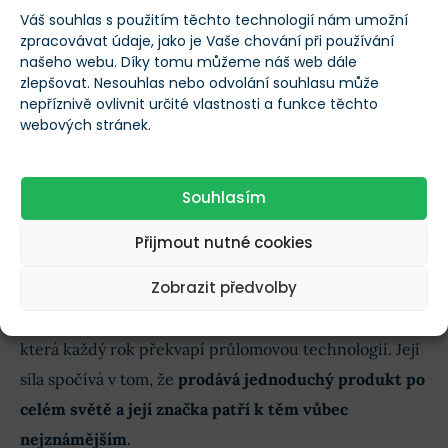
Váš souhlas s použitím těchto technologií nám umožní
Rizikem tak zůstává regulace, přílišná závislost na
zpracovávat údaje, jako je Vaše chování při používání
našeho webu. Díky tomu můžeme náš web dále
prodejích iPhonů, tvrdá konkurence na poli umělé
zlepšovat. Nesouhlas nebo odvolání souhlasu může
inteligence a vysoká očekávání trhu.
nepříznivě ovlivnit určité vlastnosti a funkce těchto
webových stránek.
Přesto má Apple něco, co Buffett opravdu miluje:
silnou loajalitu zákazníků
.
Souhlasím
Coca-Cola: nudná akcie, která přežila
Přijmout nutné cookies
desítky módních vln
Zobrazit předvolby
Coca-Cola je naprostá Buffettova klasika. Není to firma,
která každý rok překvapí průlomovou technologií. Její
síla spočívá v tom, že
prodává jednoduchý produkt po
celém světě a její značka patří k těm vůbec
nejznámějším
.