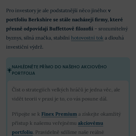
Pro investory je ale podstatnější něco jiného:
v
portfoliu Berkshire se stále nacházejí firmy, které
přesně odpovídají Buffettově filozofii
– srozumitelný
byznys, silná značka, stabilní
hotovostní tok
a dlouhá
investiční výdrž.
NAHLÉDNĚTE PŘÍMO DO NAŠEHO AKCIOVÉHO
PORTFOLIA
Číst o strategiích velkých hráčů je jedna věc, ale
vidět teorii v praxi je to, co vás posune dál.
Připojte se k
Finex Premium
a získejte okamžitý
přístup k našemu veřejnému
akciovému
portfoliu
. Pravidelně sdílíme naše reálné