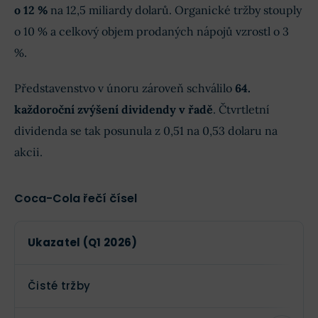
o 12 %
na 12,5 miliardy dolarů. Organické tržby stouply
o 10 % a celkový objem prodaných nápojů vzrostl o 3
%.
Představenstvo v únoru zároveň schválilo
64.
každoroční zvýšení dividendy v řadě
. Čtvrtletní
dividenda se tak posunula z 0,51 na 0,53 dolaru na
akcii.
Coca-Cola řečí čísel
Ukazatel (Q1 2026)
Čisté tržby