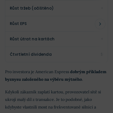
Růst tržeb (očištěno)
+ 10 %
Růst EPS
+ 18 %
Růst útrat na kartách
+ 9 %
Čtvrtletní dividenda
$0,95 
Pro investora je American Express
dobrým příkladem
byznysu založeného na výběru mýtného
.
Kdykoli zákazník zaplatí kartou, provozovatel sítě si
ukrojí malý díl z transakce. Je to podobné, jako
kdybyste vlastnili most na frekventované silnici a