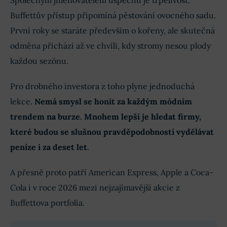
Společným jmenovatelem úspěchu je trpělivost.
Buffettův přístup připomíná pěstování ovocného sadu.
První roky se staráte především o kořeny, ale skutečná
odměna přichází až ve chvíli, kdy stromy nesou plody
každou sezónu.
Pro drobného investora z toho plyne jednoduchá
lekce.
Nemá smysl se honit za každým módním
trendem na burze. Mnohem lepší je hledat firmy,
které budou se slušnou pravděpodobností vydělávat
peníze i za deset let
.
A přesně proto patří American Express, Apple a Coca-
Cola i v roce 2026 mezi nejzajímavější akcie z
Buffettova portfolia.