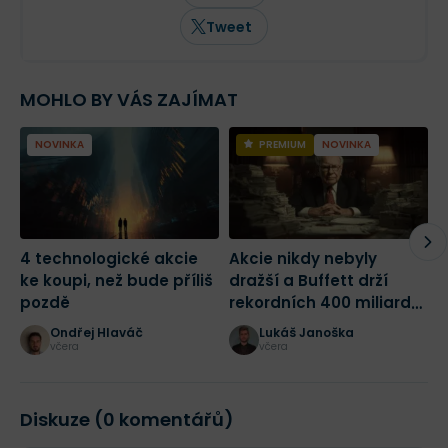
analýze jednotlivých akcií.
Tweet
MOHLO BY VÁS ZAJÍMAT
NOVINKA
PREMIUM
NOVINKA
4 technologické akcie
Akcie nikdy nebyly
2
ke koupi, než bude příliš
dražší a Buffett drží
m
pozdě
rekordních 400 miliard
j
dolarů! Jak bych dnes
Ondřej Hlaváč
Lukáš Janoška
začal investovat?
včera
včera
Diskuze (0 komentářů)