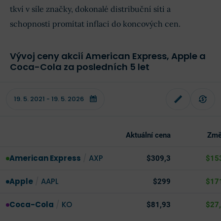
tkví v síle značky, dokonalé distribuční síti a
schopnosti promítat inflaci do koncových cen.
Vývoj ceny akcií American Express, Apple a
Coca-Cola za posledních 5 let
Aktuální cena
Změ
American Express
/
AXP
$309,3
$15
Apple
/
AAPL
$299
$17
Coca-Cola
/
KO
$81,93
$27