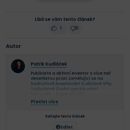
Líbil se vám tento článek?
1
0
Autor
Patrik Kudláček
Publicista a aktivní investor s více než
desetiletou praxí zaměřující se na
hodnotové investování a akciové trhy.
Vystudoval České vysoké učení
technické v Praze (ČVUT).
Ve své investiční strategii kombinuje
Přečíst více
aktivní i pasivní přístup a zaměřuje se
především na kvalitní růstové
společnosti a value investice. Ve svých
Sdílejte tento článek
článcích se věnuje investičním
strategiím, psychologii investování a
Sdílet