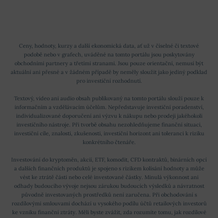
Ceny, hodnoty, kurzy a další ekonomická data, ať už v číselné či textové
podobě nebo v grafech, uváděné na tomto portálu jsou poskytovány
obchodními partnery a třetími stranami. Jsou pouze orientační, nemusí být
aktuální ani přesné a v žádném případě by neměly sloužit jako jediný podklad
pro investiční rozhodnutí.
Textový, video ani audio obsah publikovaný na tomto portálu slouží pouze k
informačním a vzdělávacím účelům. Nepředstavuje investiční poradenství,
individualizované doporučení ani výzvu k nákupu nebo prodeji jakéhokoli
investičního nástroje. Při tvorbě obsahu nezohledňujeme finanční situaci,
investiční cíle, znalosti, zkušenosti, investiční horizont ani toleranci k riziku
konkrétního čtenáře.
Investování do kryptoměn, akcií, ETF, komodit, CFD kontraktů, binárních opcí
a dalších finančních produktů je spojeno s rizikem kolísání hodnoty a může
vést ke ztrátě části nebo celé investované částky. Minulá výkonnost ani
odhady budoucího vývoje nejsou zárukou budoucích výsledků a návratnost
původně investovaných prostředků není zaručena. Při obchodování s
rozdílovými smlouvami dochází u vysokého podílu účtů retailových investorů
ke vzniku finanční ztráty. Měli byste zvážit, zda rozumíte tomu, jak rozdílové