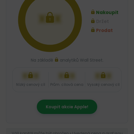
Nakoupit
XXX
Držet
Prodat
Na základě
analytiků Wall Street.
XXX
XXX
XXX
Nízký cenový cíl
Prům. cílová cena
Vysoký cenový cíl
Koupit akcie Apple!
Váš kapitál může být ohrožen • Uvedená cena a graf jsou