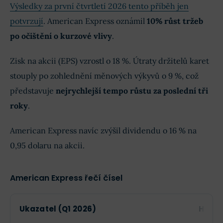
Výsledky za první čtvrtletí 2026 tento příběh jen
potvrzují
. American Express oznámil
10% růst tržeb
po očištění o kurzové vlivy
.
Zisk na akcii (EPS) vzrostl o 18 %. Útraty držitelů karet
stouply po zohlednění měnových výkyvů o 9 %, což
představuje
nejrychlejší tempo růstu za poslední tři
roky
.
American Express navíc zvýšil dividendu o 16 % na
0,95 dolaru na akcii.
American Express řečí čísel
Ukazatel (Q1 2026)
Hodn