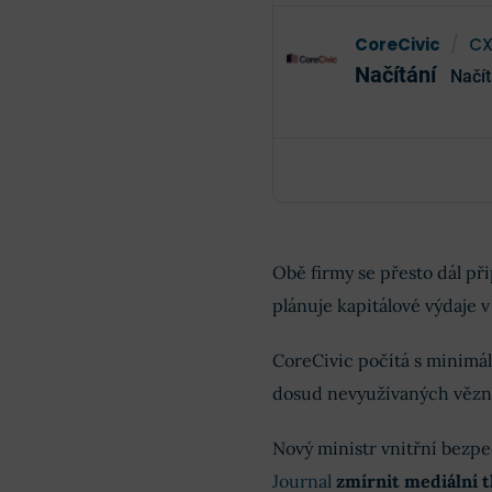
CoreCivic
/
C
Načítání
Načít
Obě firmy se přesto dál př
plánuje kapitálové výdaje 
CoreCivic počítá s minimál
dosud nevyužívaných vězn
Nový ministr vnitřní bez
Journal
zmírnit mediální t