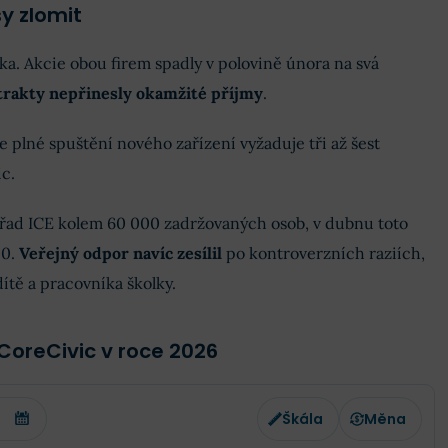
y zlomit
ika. Akcie obou firem spadly v polovině února na svá
rakty nepřinesly okamžité příjmy
.
e plné spuštění nového zařízení vyžaduje tři až šest
c.
úřad ICE kolem 60 000 zadržovaných osob, v dubnu toto
00.
Veřejný odpor navíc zesílil
po kontroverzních raziích,
dítě a pracovníka školky.
CoreCivic v roce 2026
Škála
Měna