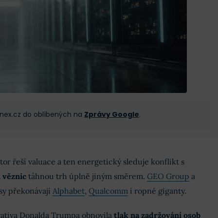
 Finex.cz do oblíbených na
Zprávy Google
.
or řeší valuace a ten energetický sleduje konflikt s
 věznic
táhnou trh úplně jiným směrem.
GEO Group
a
sy překonávají
Alphabet
,
Qualcomm
i ropné giganty.
rativa Donalda Trumpa obnovila
tlak na zadržování osob