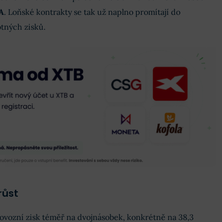
A
. Loňské kontrakty se tak už naplno promítají do
otných zisků.
růst
ovozní zisk téměř na dvojnásobek, konkrétně na 38,3