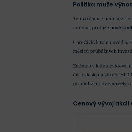
Politika může výnos
Tento růst ale není bez riz
minima, protože
nové kont
CoreCivic k tomu uvedla, ž
měsíců průběžných investi
Zatímco v lednu evidoval 
číslo kleslo na zhruba 51 0
při nichž úřady zadržely i 
Cenový vývoj akcií 