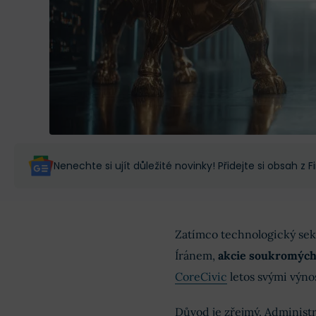
Nenechte si ujít důležité novinky! Přidejte si obsah z
Zatímco technologický sekt
Íránem,
akcie soukromých
CoreCivic
letos svými výno
Důvod je zřejmý. Administ