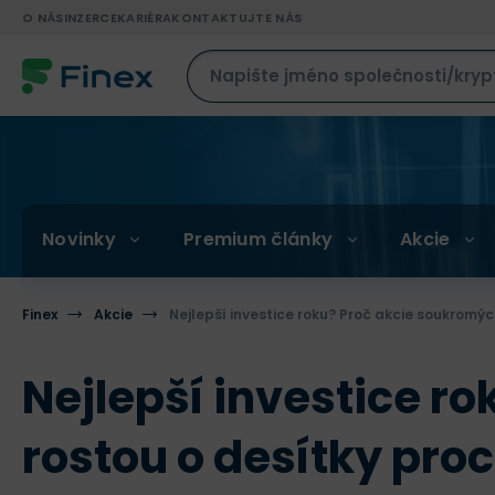
O NÁS
INZERCE
KARIÉRA
KONTAKTUJTE NÁS
Novinky
Premium články
Akcie
Finex
Akcie
Nejlepší investice roku? Proč akcie soukromýc
Nejlepší investice r
rostou o desítky pro