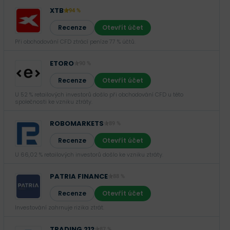
XTB
94 %
Recenze
Otevřít účet
Při obchodování CFD ztrácí peníze 77 % účtů.
ETORO
90 %
Recenze
Otevřít účet
U 52 % retailových investorů došlo při obchodování CFD u této
společnosti ke vzniku ztráty.
ROBOMARKETS
89 %
Recenze
Otevřít účet
U 66,02 % retailových investorů došlo ke vzniku ztráty.
PATRIA FINANCE
88 %
Recenze
Otevřít účet
Investování zahrnuje rizika ztrát.‎
TRADING 212
87 %