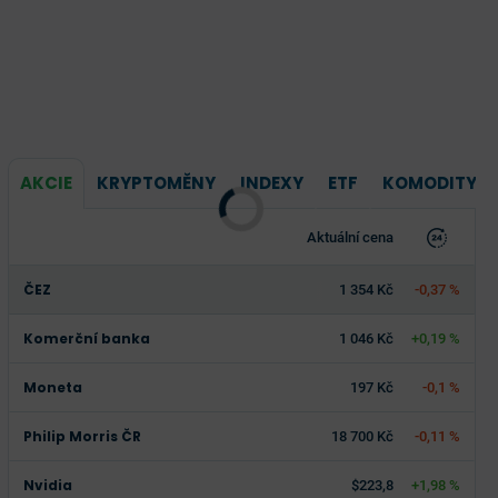
AKCIE
KRYPTOMĚNY
INDEXY
ETF
KOMODITY
Aktuální cena
ČEZ
1 354 Kč
-0,37 %
Komerční banka
1 046 Kč
+0,19 %
Moneta
197 Kč
-0,1 %
Philip Morris ČR
18 700 Kč
-0,11 %
Nvidia
$223,8
+1,98 %