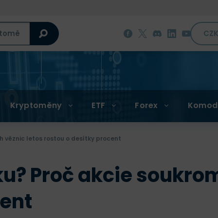
CZ
Kryptoměny
ETF
Forex
Komod
h věznic letos rostou o desítky procent
oku? Proč akcie soukro
cent