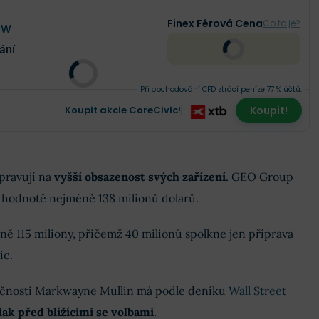
Finex Férová Cena
Co to je?
XW
ání
Při obchodování CFD ztrácí peníze 77 % účtů.
Koupit akcie CoreCivic!
Koupit!
ipravují na
vyšší obsazenost svých zařízení
. GEO Group
v hodnotě nejméně 138 milionů dolarů.
ně 115 miliony, přičemž 40 milionů spolkne jen příprava
ic.
pečnosti Markwayne Mullin má podle deníku
Wall Street
lak před blížícími se volbami
.