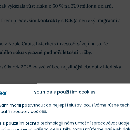
ak vykázala růst zisku o 50 % na 37,9 milionu dolarů.
ou firem především
kontrakty s ICE
(americký Imigrační a
 z Noble Capital Markets investoři sázejí na to, že
ulého roku výrazně podpoří letošní tržby
.
ila rok 2025 za své vůbec nejsilnější období z hlediska
Souhlas s použitím cookies
akcií GEO Group
m mohli poskytnout co nejlepší služby, používáme různé tech
patří i soubory cookies.
Škála
Měna
s s použitím těchto technologií nám umožní zpracovávat údaje, 
ání při používání našeho webu. Díky tomu můžeme náš web dál