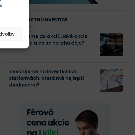
té
NAŠE VLASTNÍ INVESTICE
edvolby
Investujeme do akcií. Jaké akcie
kupujeme a co se na trhu děje?
Investujeme na investičních
platformách. Která má nejlepší
zhodnocení?