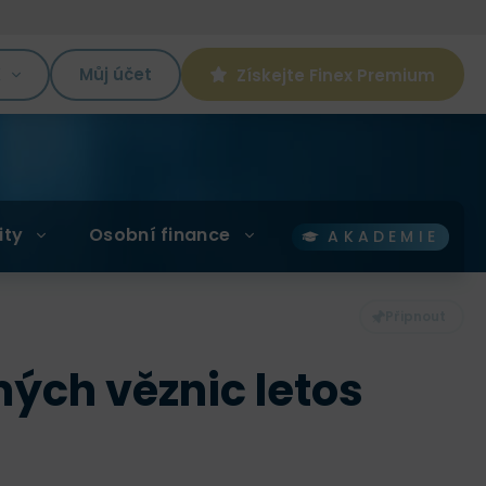
K
Můj účet
Získejte Finex Premium
ity
Osobní finance
AKADEMIE
mých věznic letos