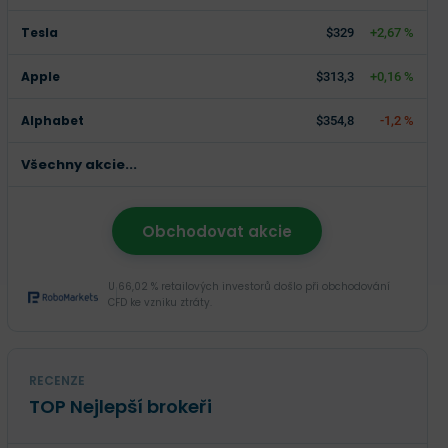
Tesla
$329
+2,67 %
Apple
$313,3
+0,16 %
Alphabet
$354,8
-1,2 %
Všechny akcie...
Obchodovat akcie
U 66,02 % retailových investorů došlo při obchodování
CFD ke vzniku ztráty.
RECENZE
TOP Nejlepší brokeři