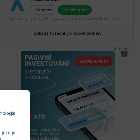
Recenze
Otevřít účet
Sponzorovaný odkaz. Při investování je váš kapitál vystaven riziku.
Zobrazit všechny akciové brokery
Reklama
i
nologie,
jako je
e