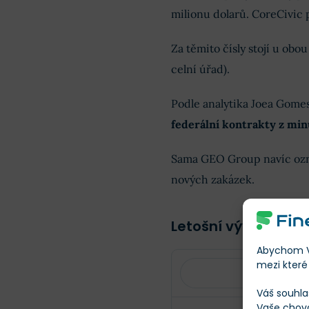
milionu dolarů. CoreCivic p
Za těmito čísly stojí u ob
celní úřad).
Podle analytika Joea Gomese
federální kontrakty z min
Sama GEO Group navíc označ
nových zakázek.
Letošní vývoj ceny 
Abychom Vá
mezi které 
Váš souhla
Vaše chov