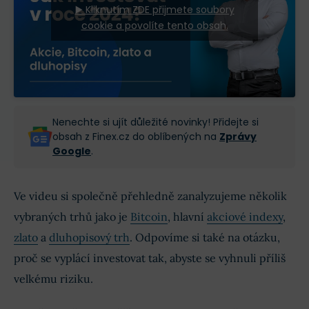
▶️ Kliknutím ZDE přijmete soubory
cookie a povolíte tento obsah.
Nenechte si ujít důležité novinky! Přidejte si
obsah z Finex.cz do oblíbených na
Zprávy
Google
.
Ve videu si společně přehledně zanalyzujeme několik
vybraných trhů jako je
Bitcoin
, hlavní
akciové indexy
,
zlato
a
dluhopisový trh
. Odpovíme si také na otázku,
proč se vyplácí investovat tak, abyste se vyhnuli příliš
velkému riziku.