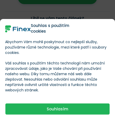
Líbil se vám tento článek?
Souhlas s použitím
4
0
cookies
Autor
Abychom Vám mohli poskytnout co nejlepší služby,
používáme různé technologie, mezi které patří i soubory
cookies.
Jaroslav Jarolím
Váš souhlas s použitím těchto technologií nám umožní
Investiční analytik a publicista
zpracovávat údaje, jako je Vaše chování při používání
specializující se na makroekonomii,
našeho webu. Díky tomu můžeme náš web dále
měnovou politiku a analýzu finančních
zlepšovat. Nesouhlas nebo odvolání souhlasu může
trhů. Vystudoval Masarykovu univerzitu a
dlouhodobě se věnuje ekonomickým
nepříznivě ovlivnit určité vlastnosti a funkce těchto
souvislostem vývoje kapitálových trhů.
webových stránek.
Přečíst více
Ve Finexu publikuje odborné články
zaměřené na fundamentální a
technickou analýzu i makroekonomické
Sdílejte tento článek
dění. Vedle Finexu pravidelně publikuje
Souhlasím
odborné články a komentáře také v
Sdílet