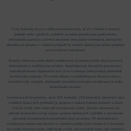
Ceny, hodnoty, kurzy a další ekonomická data, ať už v číselné či textové
podobě nebo v grafech, uváděné na tomto portálu jsou poskytovány
obchodními partnery a třetími stranami. Jsou pouze orientační, nemusí být
aktuální ani přesné a v žádném případě by neměly sloužit jako jediný podklad
pro investiční rozhodnutí.
Textový, video ani audio obsah publikovaný na tomto portálu slouží pouze k
informačním a vzdělávacím účelům. Nepředstavuje investiční poradenství,
individualizované doporučení ani výzvu k nákupu nebo prodeji jakéhokoli
investičního nástroje. Při tvorbě obsahu nezohledňujeme finanční situaci,
investiční cíle, znalosti, zkušenosti, investiční horizont ani toleranci k riziku
konkrétního čtenáře.
Investování do kryptoměn, akcií, ETF, komodit, CFD kontraktů, binárních opcí
a dalších finančních produktů je spojeno s rizikem kolísání hodnoty a může
vést ke ztrátě části nebo celé investované částky. Minulá výkonnost ani
odhady budoucího vývoje nejsou zárukou budoucích výsledků a návratnost
původně investovaných prostředků není zaručena. Při obchodování s
rozdílovými smlouvami dochází u vysokého podílu účtů retailových investorů
ke vzniku finanční ztráty. Měli byste zvážit, zda rozumíte tomu, jak rozdílové