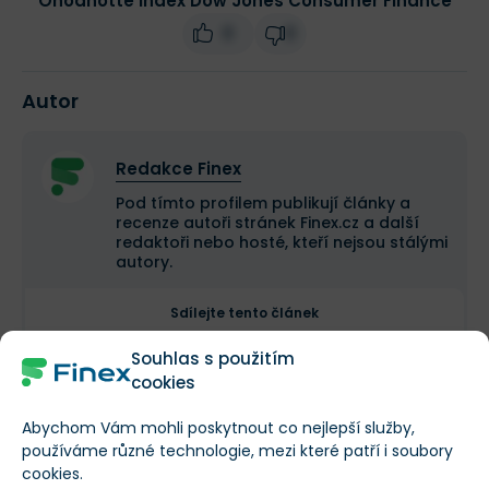
Ohodnoťte index Dow Jones Consumer Finance
0
0
Autor
Redakce Finex
Pod tímto profilem publikují články a
recenze autoři stránek Finex.cz a další
redaktoři nebo hosté, kteří nejsou stálými
autory.
Sdílejte tento článek
Sdílet
Souhlas s použitím
cookies
Tweet
Abychom Vám mohli poskytnout co nejlepší služby,
používáme různé technologie, mezi které patří i soubory
cookies.