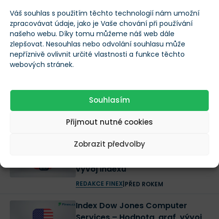
Váš souhlas s použitím těchto technologií nám umožní
Další Indexy, které by vás mohly zajímat
zpracovávat údaje, jako je Vaše chování při používání
našeho webu. Díky tomu můžeme náš web dále
Index Dow Jones Defense –
zlepšovat. Nesouhlas nebo odvolání souhlasu může
Hodnota, graf, vývoj indexu
nepříznivě ovlivnit určité vlastnosti a funkce těchto
REDAKCE FINEX
|
PŘED ROKEM
webových stránek.
Index Dow Jones Conventional
Electricity – Hodnota, graf, vývoj
Souhlasím
indexu
Přijmout nutné cookies
REDAKCE FINEX
|
PŘED ROKEM
Zobrazit předvolby
Index Dow Jones Containers &
Packaging – Hodnota, graf,
vývoj indexu
REDAKCE FINEX
|
PŘED ROKEM
Index Dow Jones Computer
Services – Hodnota, graf, vývoj