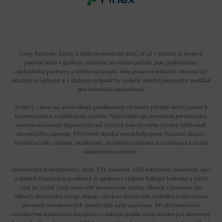
Ceny, hodnoty, kurzy a další ekonomická data, ať už v číselné či textové
podobě nebo v grafech, uváděné na tomto portálu jsou poskytovány
obchodními partnery a třetími stranami. Jsou pouze orientační, nemusí být
aktuální ani přesné a v žádném případě by neměly sloužit jako jediný podklad
pro investiční rozhodnutí.
Textový, video ani audio obsah publikovaný na tomto portálu slouží pouze k
informačním a vzdělávacím účelům. Nepředstavuje investiční poradenství,
individualizované doporučení ani výzvu k nákupu nebo prodeji jakéhokoli
investičního nástroje. Při tvorbě obsahu nezohledňujeme finanční situaci,
investiční cíle, znalosti, zkušenosti, investiční horizont ani toleranci k riziku
konkrétního čtenáře.
Investování do kryptoměn, akcií, ETF, komodit, CFD kontraktů, binárních opcí
a dalších finančních produktů je spojeno s rizikem kolísání hodnoty a může
vést ke ztrátě části nebo celé investované částky. Minulá výkonnost ani
odhady budoucího vývoje nejsou zárukou budoucích výsledků a návratnost
původně investovaných prostředků není zaručena. Při obchodování s
rozdílovými smlouvami dochází u vysokého podílu účtů retailových investorů