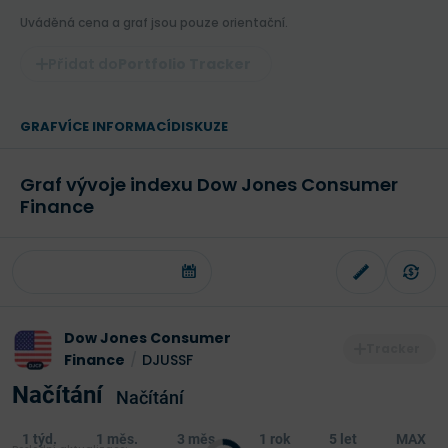
Uváděná cena a graf jsou pouze orientační.
Portfolio Tracker
GRAF
VÍCE INFORMACÍ
DISKUZE
Graf vývoje indexu Dow Jones Consumer
Finance
Dow Jones Consumer
Finance
/
DJUSSF
Načítání
Načítání
1 týd.
1 měs.
3 měs.
1 rok
5 let
MAX