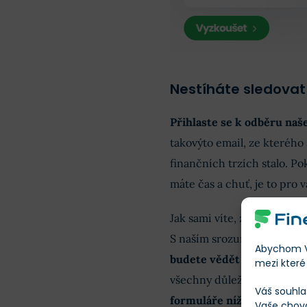
Nestíháte sledovat 
Přihlaste se k odběru na
takovýto email, ze kterého 
finančních trzích stalo. Po
máte čas a chuť, je to pro v
Jak sami víte, zpráv a novi
S naším srozumitelně psan
Abychom Vá
budete vědět vše podstat
mezi které 
všechny důležité informac
Váš souhla
formuláře níže
.
Vaše chov