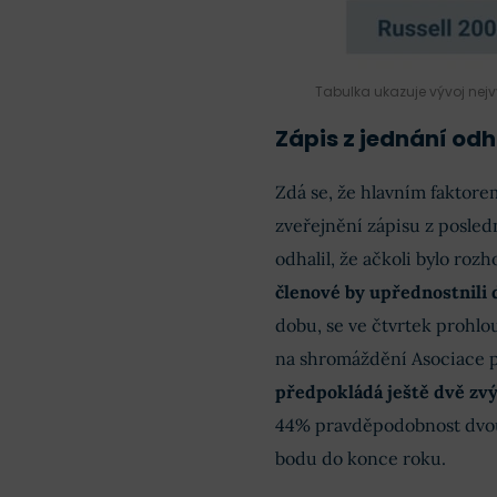
Tabulka ukazuje vývoj nej
Zápis z jednání odh
Zdá se, že hlavním faktore
zveřejnění zápisu z posled
odhalil, že ačkoli bylo ro
členové by upřednostnili 
dobu, se ve čtvrtek prohlo
na shromáždění Asociace p
předpokládá ještě dvě zvý
44% pravděpodobnost dvou 
bodu do konce roku.