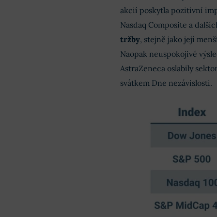
akcií poskytla pozitivní im
Nasdaq Composite a dalšíc
tržby
, stejně jako její men
Naopak neuspokojivé výsle
AstraZeneca oslabily sektor
svátkem Dne nezávislosti.