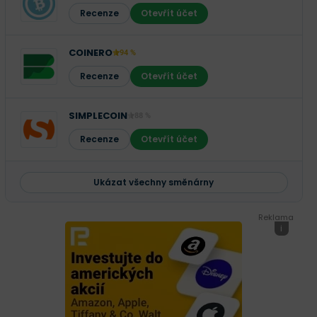
Recenze
Otevřít účet
COINERO
94 %
Recenze
Otevřít účet
SIMPLECOIN
88 %
Recenze
Otevřít účet
Ukázat všechny směnárny
Reklama
i