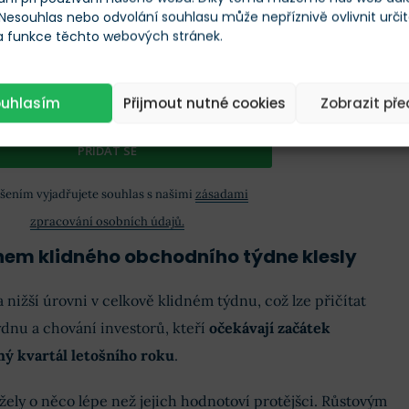
 Nesouhlas nebo odvolání souhlasu může nepříznivě ovlivnit urči
 a funkce těchto webových stránek.
ailová adresa
ouhlasím
Přijmout nutné cookies
Zobrazit př
PŘIDAT SE
ášením vyjadřujete souhlas s našimi
zásadami
zpracování osobních údajů.
hem klidného obchodního týdne klesly
nižší úrovni v celkově klidném týdnu, což lze přičítat
nu a chování investorů, kteří
očekávají začátek
ý kvartál letošního roku
.
žely o něco lépe než jejich hodnotoví protějšci. Růstovým