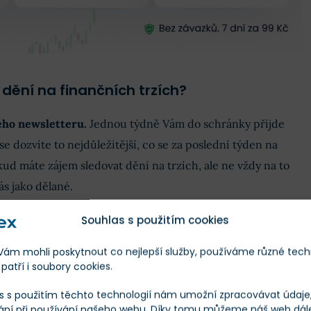
dění na finančních trzích?
šeho newsletteru.
Jednou týdně Vám do schránky přijde
se dozvíte to nejdůležitější, co se za poslední týden na
kud máte zájem sledovat dění na trzích, ale ne vždy na to
ás jako dělané.
Souhlas s použitím cookies
nek je někdy prostě moc a člověk se v tom jednoduše ztratí.
ým týdenním přehledem se ale rozhodně neztratíte a ještě
m mohli poskytnout co nejlepší služby, používáme různé tech
né
. Chcete-li odebírat náš pravidelný newsletter a mít tak
patří i soubory cookies.
e ve své emailové schránce,
připojte se vyplněním
s s použitím těchto technologií nám umožní zpracovávat údaje, 
ání při používání našeho webu. Díky tomu můžeme náš web dál