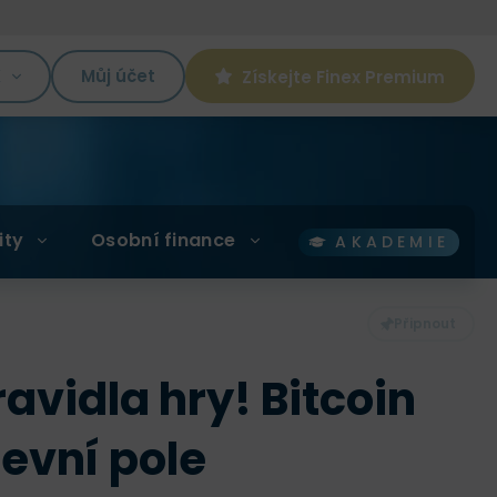
K
Můj účet
Získejte Finex Premium
ity
Osobní finance
AKADEMIE
avidla hry! Bitcoin
evní pole