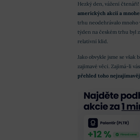
Hezký den, vážení čtenáři
amerických akcií a mnohe
trhu neodehrávalo mnoho 
týden na českém trhu byl 
relativní klid.
Jako obvykle jsme se však b
zajímavé věci. Zajímá-li vá
přehled toho nejzajímavěj