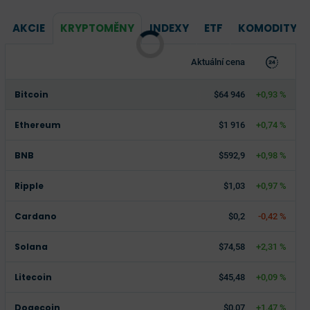
AKCIE
KRYPTOMĚNY
INDEXY
ETF
KOMODITY
Aktuální cena
Bitcoin
$64 946
+0,93 %
Ethereum
$1 916
+0,74 %
BNB
$592,9
+0,98 %
Ripple
$1,03
+0,97 %
Cardano
$0,2
-0,42 %
Solana
$74,58
+2,31 %
Litecoin
$45,48
+0,09 %
Dogecoin
$0,07
+1,47 %