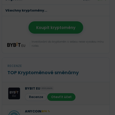
Všechny kryptoměny...
Koupit kryptoměny
Investování do kryptoměn s sebou nese vysokou míru
rizika.
RECENZE
TOP Kryptoměnové směnárny
BYBIT EU
REKLAMA
Recenze
Otevřít účet
ANYCOIN
96 %