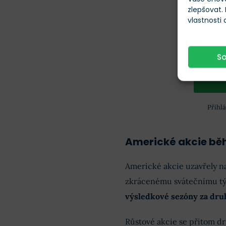
zlepšovat.
vlastnosti
Vaše e-m
S
Přihl
Americké akcie bě
Americké akcie uzavřely na 
zkrácenému svátečnímu týd
výsledkové sezóny za druh
Růstové akcie se přitom dr