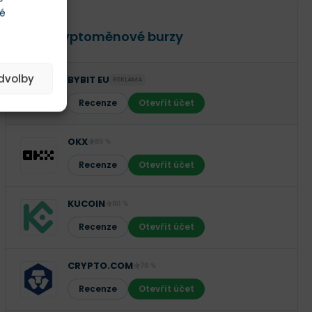
té
RECENZE
TOP Kryptoměnové burzy
edvolby
BYBIT EU
REKLAMA
Recenze
Otevřít účet
OKX
89 %
Recenze
Otevřít účet
KUCOIN
80 %
Recenze
Otevřít účet
CRYPTO.COM
78 %
Recenze
Otevřít účet