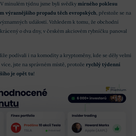
! V minulém týdnu jsme byli svědky
mírného poklesu
m výraznějšího propadu těch evropských
, přestože se na
významných událostí. Vzhledem k tomu, že obchodní
zkrácený o dva dny, v českém akciovém rybníčku panoval
líže podívali i na komodity a kryptoměny, kde se děly velmi
s více, jste na správném místě, protože
rychlý týdenní
šího je opět tu
!