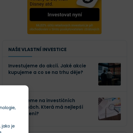
NAŠE VLASTNÍ INVESTICE
Investujeme do akcií. Jaké akcie
kupujeme a co se na trhu děje?
Investujeme na investičních
platformách. Která má nejlepší
nologie,
zhodnocení?
jako je
e