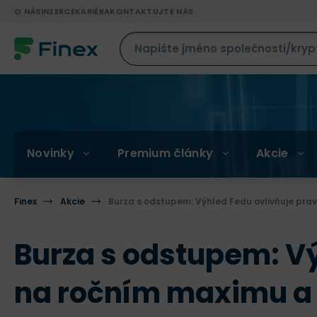
O NÁS
INZERCE
KARIÉRA
KONTAKTUJTE NÁS
Novinky
Premium články
Akcie
Finex
Akcie
Burza s odstupem: Výhled Fedu ovlivňuje prav
Burza s odstupem: Vý
na ročním maximu a 