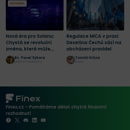
NOVINKA
Nová éra pro Solanu:
Regulace MiCA v praxi:
K
Chystá se revoluční
Desetina Čechů sází na
n
změna, která může
obcházení pravidel
n
spustit masivní růst
Č
Bc. Pavel Sýkora
Tomáš Hrůza
před 23 hodinami
včera
Finex.cz – Pomáháme dělat chytrá finanční
rozhodnutí