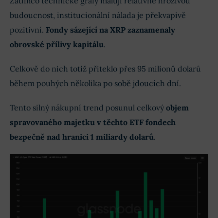
Zatímco technické grafy malují relativně hrozivou
budoucnost, institucionální nálada je překvapivě
pozitivní.
Fondy sázející na XRP zaznamenaly
obrovské přílivy kapitálu
.
Celkově do nich totiž přiteklo přes 95 milionů dolarů
během pouhých několika po sobě jdoucích dní.
Tento silný nákupní trend posunul celkový
objem
spravovaného majetku v těchto ETF fondech
bezpečně nad hranici 1 miliardy dolarů
.