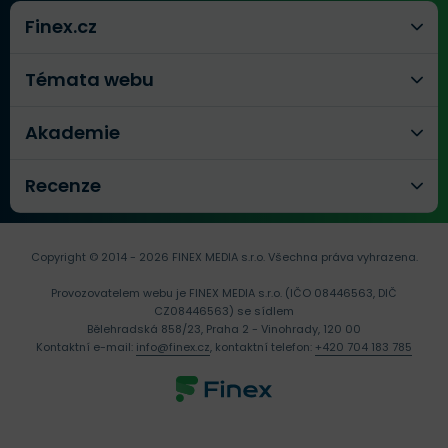
Finex.cz
Témata webu
Akademie
Recenze
Copyright © 2014 - 2026 FINEX MEDIA s.r.o.
Všechna práva vyhrazena.
Provozovatelem webu je FINEX MEDIA s.r.o. (IČO 08446563, DIČ
CZ08446563) se sídlem
Bělehradská 858/23, Praha 2 - Vinohrady, 120 00
Kontaktní e-mail:
info@finex.cz
, kontaktní telefon:
+420 704 183 785