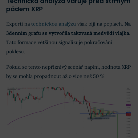
Technická analýza varuje před strmým
pádem XRP
Experti na
technickou analýzu
však bijí na poplach.
Na
3denním grafu se vytvořila takzvaná medvědí vlajka
.
Tato formace většinou signalizuje pokračování
poklesu.
Pokud se tento nepříznivý scénář naplní, hodnota XRP
by se mohla propadnout až o více než 50 %.