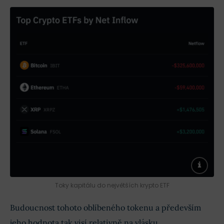
Toky kapitálu do největších krypto ETF
Budoucnost tohoto oblíbeného tokenu a především
jeho hodnota tak visí relativně na vlásku.