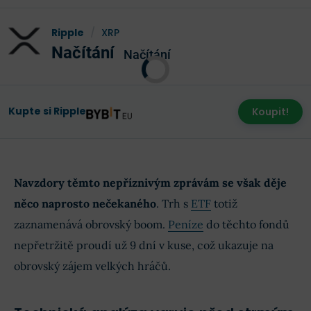
Ripple
/
XRP
Načítání
Načítání
Kupte si Ripple
Koupit!
Navzdory těmto nepříznivým zprávám se však děje
něco naprosto nečekaného
. Trh s
ETF
totiž
zaznamenává obrovský boom.
Peníze
do těchto fondů
nepřetržitě proudí už 9 dní v kuse, což ukazuje na
obrovský zájem velkých hráčů.