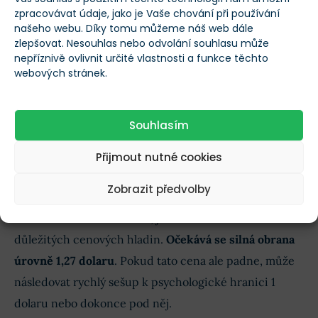
zpracovávat údaje, jako je Vaše chování při používání
našeho webu. Díky tomu můžeme náš web dále
Kdy dojde k definitivnímu zlomu na
zlepšovat. Nesouhlas nebo odvolání souhlasu může
nepříznivě ovlivnit určité vlastnosti a funkce těchto
trhu?
webových stránek.
Tlak na prodej je zatím na
burzách
velmi silný, ale
příliv institucionálních peněz ho částečně pohlcuje
.
Souhlasím
Odborníci věří, že tento zvýšený apetit může v
Přijmout nutné cookies
dlouhodobém horizontu pomoci cenu stabilizovat a
podpořit případné zotavení.
Zobrazit předvolby
Klíčové teď bude sledovat, jak se trh zachová u
důležitých cenových hladin.
Očekává se silná obrana
úrovně 1,27 dolaru
. Pokud tato cena ale padne, může
následovat rychlý sešup k psychologické hranici 1
dolaru nebo dokonce pod něj.