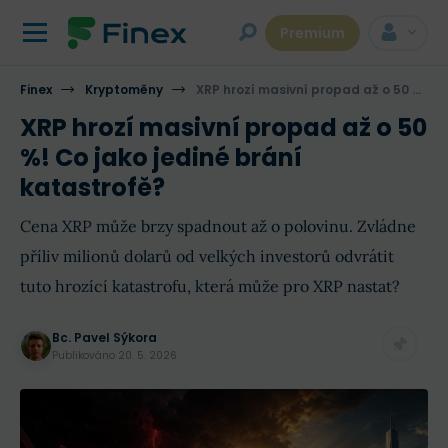
Premium
Finex
Kryptoměny
XRP hrozí masivní propad až o 50 %! Co jako jediné brání katastrofě?
XRP hrozí masivní propad až o 50
%! Co jako jediné brání
katastrofě?
Cena XRP může brzy spadnout až o polovinu. Zvládne
příliv milionů dolarů od velkých investorů odvrátit
tuto hrozící katastrofu, která může pro XRP nastat?
Bc. Pavel Sýkora
Publikováno
20. 5. 2026