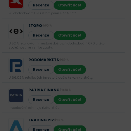
Recenze
Otevřít účet
Při obchodování CFD ztrácí peníze 77 % účtů.
ETORO
90 %
Recenze
Otevřít účet
U 52 % retailových investorů došlo při obchodování CFD u této
společnosti ke vzniku ztráty.
ROBOMARKETS
89 %
Recenze
Otevřít účet
U 66,02 % retailových investorů došlo ke vzniku ztráty.
PATRIA FINANCE
88 %
Recenze
Otevřít účet
Investování zahrnuje rizika ztrát.‎
TRADING 212
87 %
Recenze
Otevřít účet