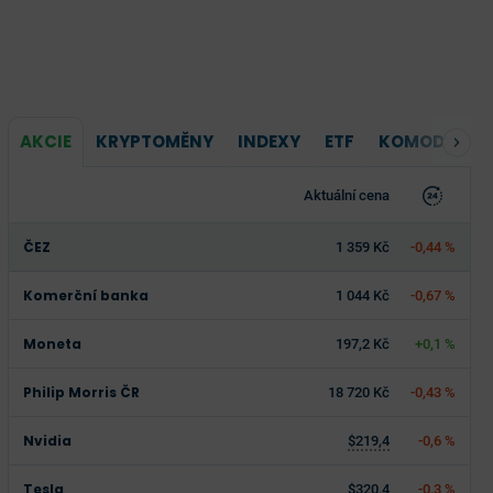
AKCIE
KRYPTOMĚNY
INDEXY
ETF
KOMODITY
Aktuální cena
ČEZ
1 359 Kč
-0,44 %
Komerční banka
1 044 Kč
-0,67 %
Moneta
197,2 Kč
+0,1 %
Philip Morris ČR
18 720 Kč
-0,43 %
Nvidia
$219,4
-0,6 %
Tesla
$320,4
-0,3 %