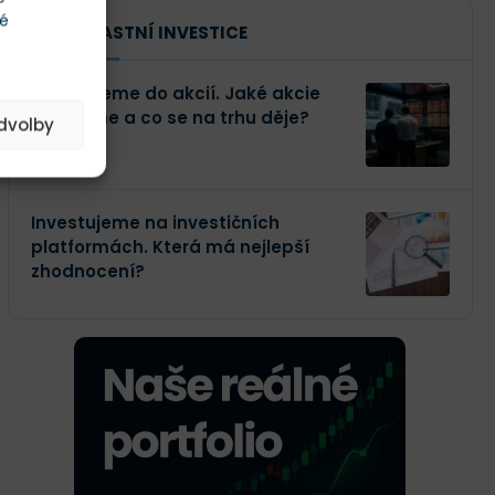
té
NAŠE VLASTNÍ INVESTICE
Investujeme do akcií. Jaké akcie
kupujeme a co se na trhu děje?
edvolby
Investujeme na investičních
platformách. Která má nejlepší
zhodnocení?