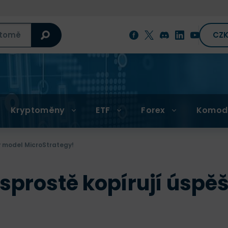
CZ
Kryptoměny
ETF
Forex
Komod
ý model MicroStrategy!
 sprostě kopírují úsp