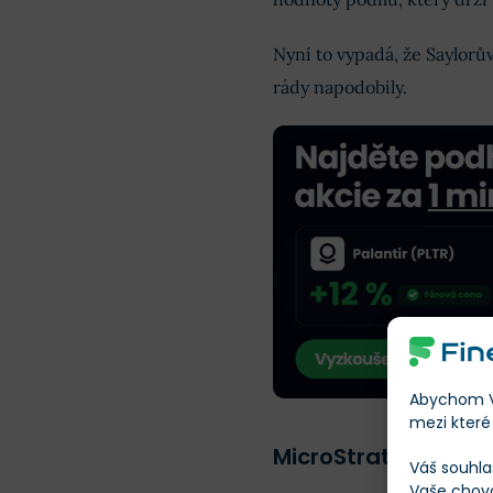
Nyní to vypadá, že Saylorův
rády napodobily.
Abychom Vá
mezi které 
MicroStrategy a jej
Váš souhla
Vaše chov