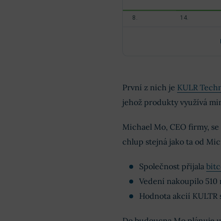
První z nich je
KULR Techn
jehož produkty využívá mi
Michael Mo, CEO firmy, se n
chlup stejná jako ta od Mic
Společnost přijala
bitc
Vedení nakoupilo 510 
Hodnota akcií KULTR 
Do budoucna Mo plánuje u