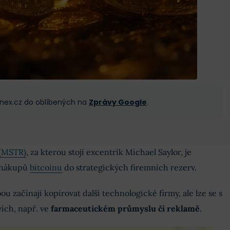
 Finex.cz do oblíbených na
Zprávy Google
.
 (MSTR)
, za kterou stojí excentrik Michael Saylor, je
 nákupů
bitcoinu
do strategických firemních rezerv.
u začínají kopírovat další technologické firmy, ale lze se s
vích, např. ve
farmaceutickém průmyslu či reklamě
.