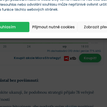
 Nesouhlas nebo odvolání souhlasu může nepříznivě ovlivnit urči
Škála
Měna
 a funkce těchto webových stránek.
Finex Férová Cena
Co to je?
TR
ouhlasím
Přijmout nutné cookies
Zobrazit př
XXX
Při obchodování CFD ztrácí peníze 77 % účtů.
Koupit akcie MicroStrategy!
Koupit!
ůstal bez povšimnutí
:
kite ukazují, že podobnou strategii přijalo 78 veřejně
ností
rezervy bitcoinem, aby poskytly svým
akciím
pozitivní