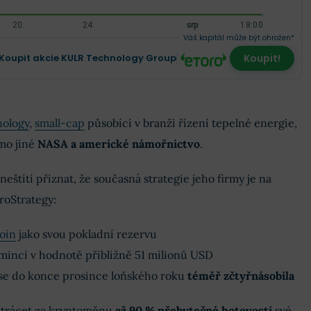
Váš kapitál může být ohrožen*
Koupit akcie KULR Technology Group
Koupit!
ology
,
small-cap
působící v branži řízení tepelné energie,
mo jiné
NASA a americké námořnictvo
.
eštítí přiznat, že současná strategie jeho firmy je na
roStrategy:
oin
jako svou pokladní rezervu
mincí v hodnotě přibližně 51 milionů USD
se do konce prosince loňského roku
téměř zčtyřnásobila
trácet za kryptoměnu
až 90 % přebytečné hotovosti
své