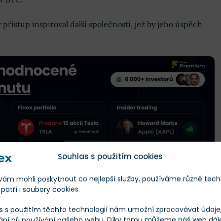
 přístup inspiroval další společnosti, jež by jeho úspěch
Souhlas s použitím cookies
m mohli poskytnout co nejlepší služby, používáme různé tech
patří i soubory cookies.
í napodobitelé
s s použitím těchto technologií nám umožní zpracovávat údaje, 
ání při používání našeho webu. Díky tomu můžeme náš web dál