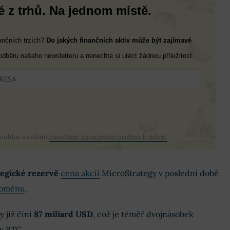
 z trhů. Na jednom místě.
nančních trzích?
Do jakých finančních aktiv může být zajímavé
 odběru našeho newsletteru a nenechte si utéct žádnou příležitost.
souhlas s našimi
zásadami zpracování osobních údajů.
tegické rezervě
cena akcií
MicroStrategy v poslední době
toměnu
.
y již činí
87 miliard USD
, což je téměř dvojnásobek
 v BTC.