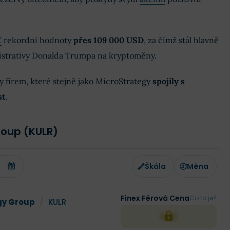
C
rekordní hodnoty
přes 109 000 USD
, za čímž stál hlavně
istrativy Donalda Trumpa na kryptoměny.
y firem, které stejně jako MicroStrategy
spojily s
st
.
roup (KULR)
Škála
Měna
Finex Férová Cena
Co to je?
gy Group
/
KULR
XXX