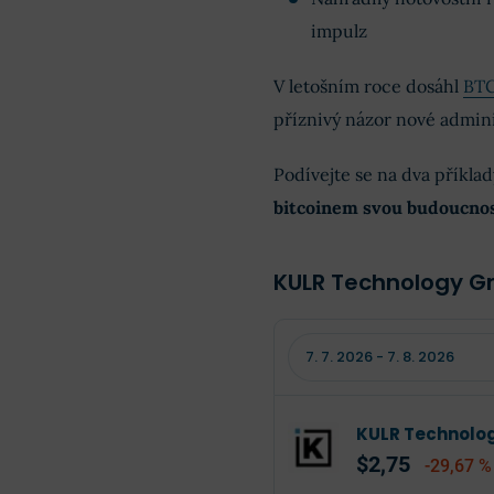
impulz
V letošním roce dosáhl
BT
příznivý názor nové admin
Podívejte se na dva příklad
bitcoinem svou budoucno
KULR Technology G
KULR Technolo
$2,75
-29,67 %