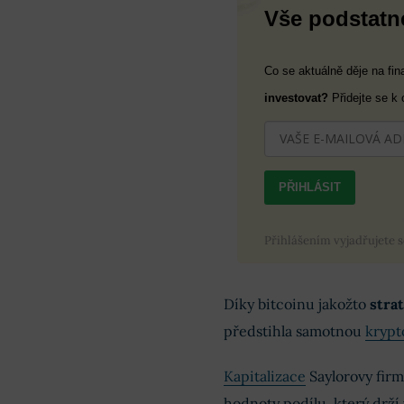
Vše podstatné
Co se aktuálně děje na fi
investovat?
Přidejte se k
PŘIHLÁSIT
Přihlášením vyjadřujete 
Díky bitcoinu jakožto
stra
předstihla samotnou
kryp
Kapitalizace
Saylorovy firm
hodnoty podílu, který drží