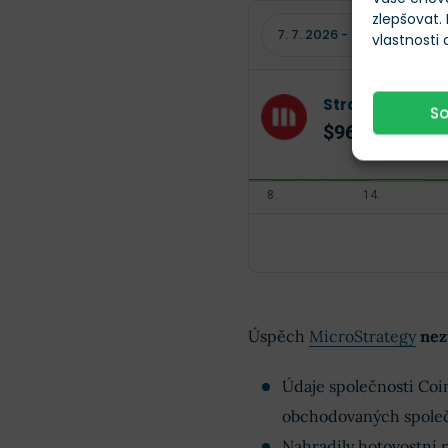
zlepšovat.
vlastnosti
Strategy
/
MS
S
$96,24
-4,79 %
Úspěch
MicroStrategy
nez
Údaje společnosti Coin
obchodovaných společ
Nahradily hotovostní 