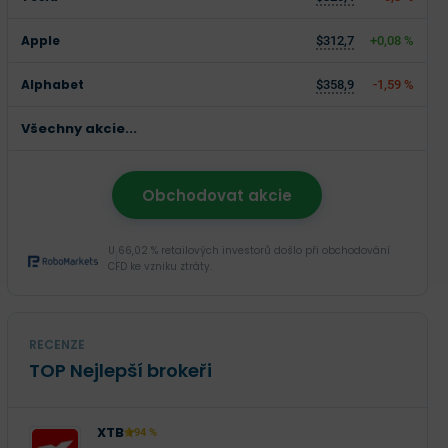
Apple
$312,7
+0,08 %
Alphabet
$358,9
-1,59 %
Všechny akcie...
Obchodovat akcie
U 66,02 % retailových investorů došlo při obchodování
CFD ke vzniku ztráty.
RECENZE
TOP Nejlepší brokeři
XTB
94 %