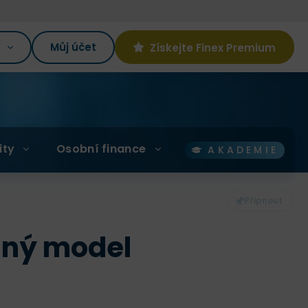
K
Můj účet
Získejte Finex Premium
ity
Osobní finance
AKADEMIE
ěšný model