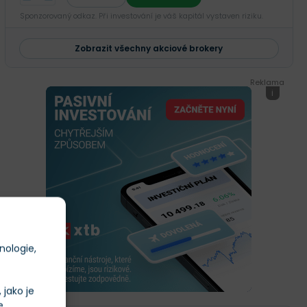
Sponzorovaný odkaz. Při investování je váš kapitál vystaven riziku.
Zobrazit všechny akciové brokery
Reklama
i
nologie,
jako je
e