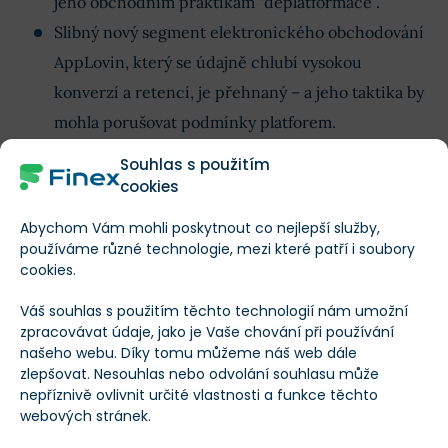
jeho obchodním praktikám “deplatformace”.
Slibný nový segment elektronického obchodování
AppLovin, který se údajně chlubí vysokou
konverzí a retencí, je přehnaný – a jeho taktika by
mohla porušovat podmínky platforem.
Souhlas s použitím
Vývoj ceny akcií AppLovin od 14. února
cookies
letošního roku
Abychom Vám mohli poskytnout co nejlepší služby,
používáme různé technologie, mezi které patří i soubory
cookies.
Váš souhlas s použitím těchto technologií nám umožní
zpracovávat údaje, jako je Vaše chování při používání
Applovin
/
APP
našeho webu. Díky tomu můžeme náš web dále
$272,6
zlepšovat. Nesouhlas nebo odvolání souhlasu může
-42,37 %
nepříznivě ovlivnit určité vlastnosti a funkce těchto
webových stránek.