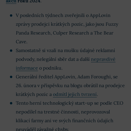
akcii
roku 2024
.
V posledních týdnech zveřejnili o AppLovin
zprávy prodejci krátkých pozic, jako jsou Fuzzy
Panda Research, Culper Research a The Bear
Cave.
Samostatně si vzali na mušku údajné reklamní
podvody, nelegální sběr dat a další
nepravdivé
informace
o podniku.
Generální ředitel AppLovin, Adam Foroughi, se
26. února v příspěvku na blogu obrátil na prodejce
krátkých pozic a
odmítl jejich tvrzení
.
Tento herní technologický start-up se podle CEO
nepodílel na trestné činnosti, neprovozoval
klikací farmy ani ve svých finančních údajích
neuváděl závažné chyby.