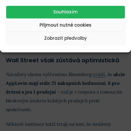
Finex Férová Cena
APP
XXX
Co to je?
Souhlasím
Přijmout nutné cookies
Koupit akcie Applovin Corp!
Koupit!
Při obchodování CFD ztrácí peníze 77 %
účtů.
Zobrazit předvolby
Wall Street však zůstává optimistická
Navzdory všemu vyřčenému Bloomberg
uvádí
, že
akcie
AppLovin mají stále 21 nákupních hodnocení, 6 pro
držení a jen 1 prodejní
– což je v rozporu s rostoucím
bleskovým útokem krátkých prodejců proti
společnosti.
Některé instituce totiž trvají na tom, že nedávný