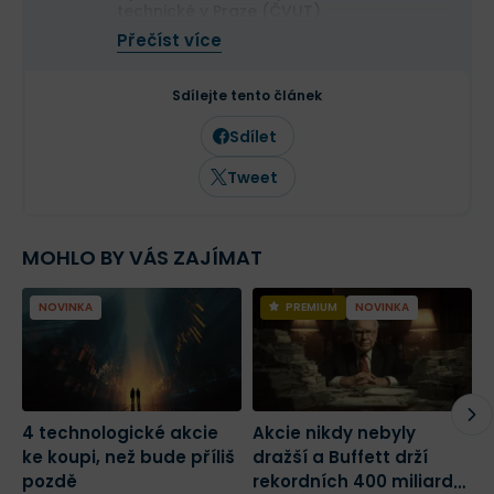
technické v Praze (ČVUT).
Ve své investiční strategii kombinuje
Přečíst více
aktivní i pasivní přístup a zaměřuje se
především na kvalitní růstové
společnosti a value investice. Ve svých
Sdílejte tento článek
článcích se věnuje investičním
strategiím, psychologii investování a
Sdílet
analýze jednotlivých akcií.
Tweet
MOHLO BY VÁS ZAJÍMAT
NOVINKA
PREMIUM
NOVINKA
4 technologické akcie
Akcie nikdy nebyly
2
ke koupi, než bude příliš
dražší a Buffett drží
m
pozdě
rekordních 400 miliard
j