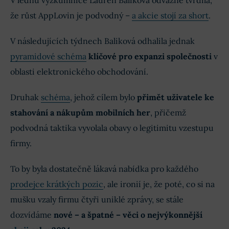
V lednu výzkumnice Lauren Baliková odvážně tvrdila,
že růst AppLovin je podvodný –
a akcie stojí za short
.
V následujících týdnech Baliková odhalila jednak
pyramidové schéma
klíčové pro expanzi společnosti
v
oblasti elektronického obchodování.
Druhak
schéma
, jehož cílem bylo
přimět uživatele ke
stahování a nákupům mobilních her
, přičemž
podvodná taktika vyvolala obavy o legitimitu vzestupu
firmy.
To by byla dostatečně lákavá nabídka pro každého
prodejce krátkých pozic
, ale ironií je, že poté, co si na
mušku vzaly firmu čtyři uniklé zprávy, se stále
dozvídáme
nové – a špatné – věci o nejvýkonnější