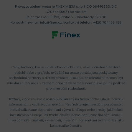
Provozovatelem webu je FINEX MEDIA s.r.o. (IČO 08446563, DIČ
CZ08446563) se sídlem
Bělehradská 858/23, Praha 2 - Vinohrady, 120 00
Kontaktní e-mail:
info@finex.cz
, kontaktní telefon:
+420 704 183 785
Ceny, hodnoty, kurzy a další ekonomická data, ať už v číselné či textové
podobě nebo v grafech, uváděné na tomto portálu jsou poskytovány
obchodními partnery a třetími stranami. Jsou pouze orientační, nemusí být
aktuální ani přesné a v žádném případě by neměly sloužit jako jediný podklad
pro investiční rozhodnutí.
Textový, video ani audio obsah publikovaný na tomto portálu slouží pouze k
informačním a vzdělávacím účelům. Nepředstavuje investiční poradenství,
individualizované doporučení ani výzvu k nákupu nebo prodeji jakéhokoli
investičního nástroje. Při tvorbě obsahu nezohledňujeme finanční situaci,
investiční cíle, znalosti, zkušenosti, investiční horizont ani toleranci k riziku
konkrétního čtenáře.