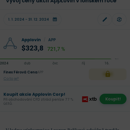
Vývoj ceny akcií AppLovin v loňském roce
Applovin
/
APP
$323,8
721,7 %
Finex Férová Cena
APP
XXX
Co to je?
Koupit akcie Applovin Corp!
Koupit!
Při obchodování CFD ztrácí peníze 77 %
účtů.