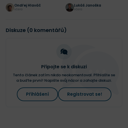
dolarů! Jak bych dnes
Ondřej Hlaváč
Lukáš Janoška
začal investovat?
včera
včera
Diskuze (0 komentářů)
Připojte se k diskuzi
Tento článek zatím nikdo neokomentoval. Přihlašte se
a buďte první! Napište svůj názor a zahajte diskuzi.
Přihlášení
Registrovat se!