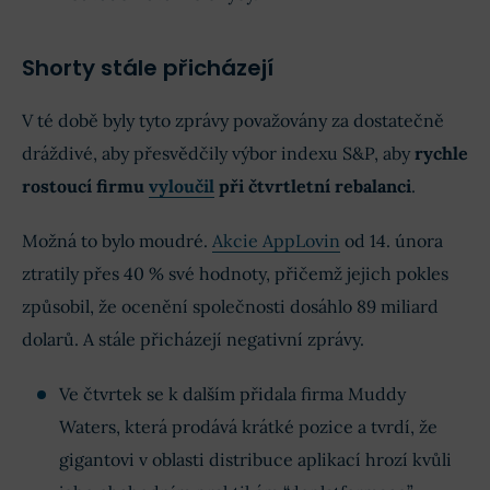
Shorty stále přicházejí
V té době byly tyto zprávy považovány za dostatečně
dráždivé, aby přesvědčily výbor indexu S&P, aby
rychle
rostoucí firmu
vyloučil
při čtvrtletní rebalanci
.
Možná to bylo moudré.
Akcie AppLovin
od 14. února
ztratily přes 40 % své hodnoty, přičemž jejich pokles
způsobil, že ocenění společnosti dosáhlo 89 miliard
dolarů. A stále přicházejí negativní zprávy.
Ve čtvrtek se k dalším přidala firma Muddy
Waters, která prodává krátké pozice a tvrdí, že
gigantovi v oblasti distribuce aplikací hrozí kvůli