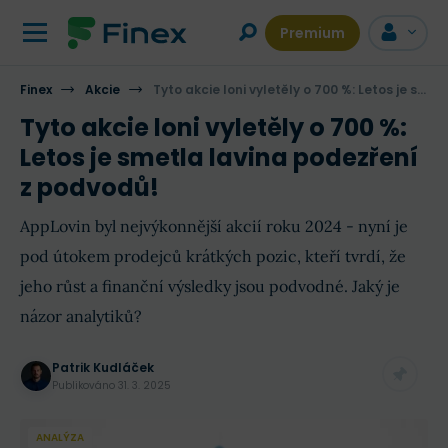
Premium
Finex
Akcie
Tyto akcie loni vyletěly o 700 %: Letos je smetla lavina podezření z podvodů!
Tyto akcie loni vyletěly o 700 %:
Letos je smetla lavina podezření
z podvodů!
AppLovin byl nejvýkonnější akcií roku 2024 - nyní je
pod útokem prodejců krátkých pozic, kteří tvrdí, že
jeho růst a finanční výsledky jsou podvodné. Jaký je
názor analytiků?
Patrik Kudláček
Publikováno
31. 3. 2025
ANALÝZA