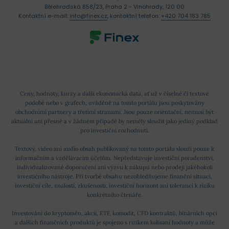
Bělehradská 858/23, Praha 2 - Vinohrady, 120 00
Kontaktní e-mail:
info@finex.cz
, kontaktní telefon:
+420 704 183 785
Ceny, hodnoty, kurzy a další ekonomická data, ať už v číselné či textové
podobě nebo v grafech, uváděné na tomto portálu jsou poskytovány
obchodními partnery a třetími stranami. Jsou pouze orientační, nemusí být
aktuální ani přesné a v žádném případě by neměly sloužit jako jediný podklad
pro investiční rozhodnutí.
Textový, video ani audio obsah publikovaný na tomto portálu slouží pouze k
informačním a vzdělávacím účelům. Nepředstavuje investiční poradenství,
individualizované doporučení ani výzvu k nákupu nebo prodeji jakéhokoli
investičního nástroje. Při tvorbě obsahu nezohledňujeme finanční situaci,
investiční cíle, znalosti, zkušenosti, investiční horizont ani toleranci k riziku
konkrétního čtenáře.
Investování do kryptoměn, akcií, ETF, komodit, CFD kontraktů, binárních opcí
a dalších finančních produktů je spojeno s rizikem kolísání hodnoty a může