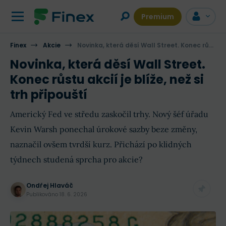
Premium
Finex
Akcie
Novinka, která děsí Wall Street. Konec růstu akcií je blíže, než si trh připouští
Novinka, která děsí Wall Street.
Konec růstu akcií je blíže, než si
trh připouští
Americký Fed ve středu zaskočil trhy. Nový šéf úřadu
Kevin Warsh ponechal úrokové sazby beze změny,
naznačil ovšem tvrdší kurz. Přichází po klidných
týdnech studená sprcha pro akcie?
Ondřej Hlaváč
Publikováno
18. 6. 2026