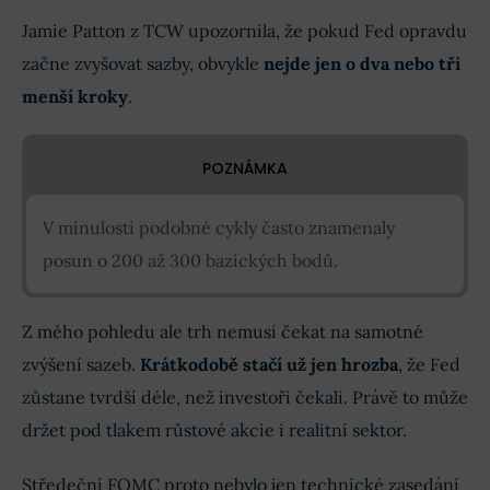
Jamie Patton z TCW upozornila, že pokud Fed opravdu
začne zvyšovat sazby, obvykle
nejde jen o dva nebo tři
menší kroky
.
POZNÁMKA
V minulosti podobné cykly často znamenaly
posun o 200 až 300 bazických bodů.
Z mého pohledu ale trh nemusí čekat na samotné
zvýšení sazeb.
Krátkodobě stačí už jen hrozba
, že Fed
zůstane tvrdší déle, než investoři čekali. Právě to může
držet pod tlakem růstové akcie i realitní sektor.
Středeční FOMC proto nebylo jen technické zasedání