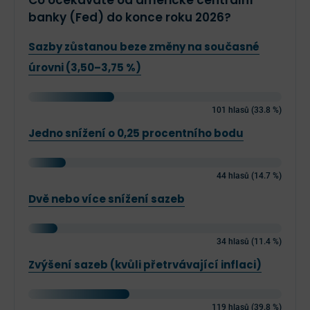
Co očekáváte od americké centrální
banky (Fed) do konce roku 2026?
Sazby zůstanou beze změny na současné
úrovni (3,50–3,75 %)
101 hlasů (33.8 %)
Jedno snížení o 0,25 procentního bodu
44 hlasů (14.7 %)
Dvě nebo více snížení sazeb
34 hlasů (11.4 %)
Zvýšení sazeb (kvůli přetrvávající inflaci)
119 hlasů (39.8 %)