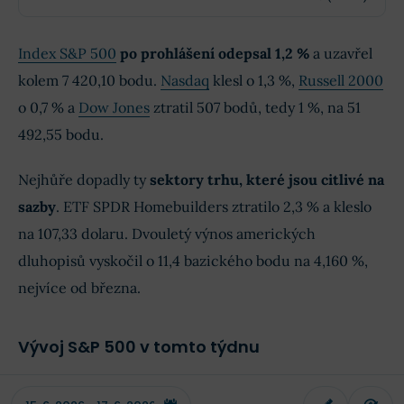
Index S&P 500
po prohlášení odepsal 1,2 %
a uzavřel
kolem 7 420,10 bodu.
Nasdaq
klesl o 1,3 %,
Russell 2000
o 0,7 % a
Dow Jones
ztratil 507 bodů, tedy 1 %, na 51
492,55 bodu.
Nejhůře dopadly ty
sektory trhu, které jsou citlivé na
sazby
. ETF SPDR Homebuilders ztratilo 2,3 % a kleslo
na 107,33 dolaru. Dvouletý výnos amerických
dluhopisů vyskočil o 11,4 bazického bodu na 4,160 %,
nejvíce od března.
Vývoj S&P 500 v tomto týdnu