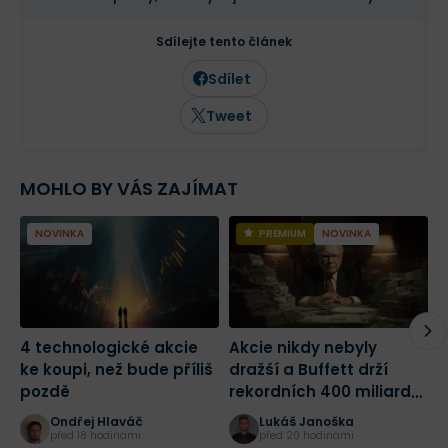
Sdílejte tento článek
Sdílet
Tweet
MOHLO BY VÁS ZAJÍMAT
NOVINKA
PREMIUM
NOVINKA
4 technologické akcie
Akcie nikdy nebyly
2
ke koupi, než bude příliš
dražší a Buffett drží
m
pozdě
rekordních 400 miliard
j
dolarů! Jak bych dnes
Ondřej Hlaváč
Lukáš Janoška
začal investovat?
před 18 hodinami
před 20 hodinami