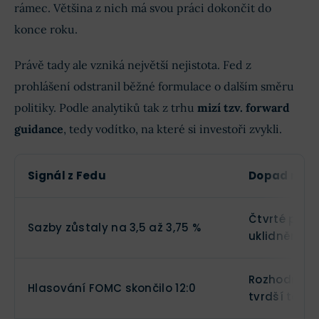
rámec. Většina z nich má svou práci dokončit do
konce roku.
Právě tady ale vzniká největší nejistota. Fed z
prohlášení odstranil běžné formulace o dalším směru
politiky. Podle analytiků tak z trhu
mizí tzv. forward
guidance
, tedy vodítko, na které si investoři zvykli.
Signál z Fedu
Dopad na t
Čtvrté pone
Sazby zůstaly na 3,5 až 3,75 %
uklidnění tr
Rozhodnutí 
Hlasování FOMC skončilo 12:0
tvrdší tón