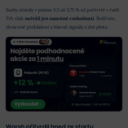
Sazby zůstaly v pásmu 3,5 až 3,75 % už počtvrté v řadě.
Trh však
neřešil jen samotné rozhodnutí
. Řešil tón,
zkrácené prohlášení a hlavně signály z dot plotu.
Warsh přitvrdil hned ze startu