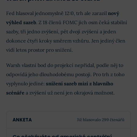
Fed hlasoval jednomyslně 12:0, trh ale zarazil
nový
výhled sazeb
. Z 18 členů FOMC jich osm čeká stabilní
sazby, tři jedno zvýšení, pět dvojí zvýšení a jeden
dokonce čtyři kroky směrem vzhůru. Jen jediný člen
vidí letos prostor pro snížení.
Warsh vlastní bod do projekcí nepřidal, podle něj to
odpovídá jeho dlouhodobému postoji. Pro trh z toho
vyplynulo jediné:
snížení sazeb mizí z hlavního
scénáře
a zvýšení už není jen okrajová možnost.
ANKETA
Již hlasovalo 299 čtenářů