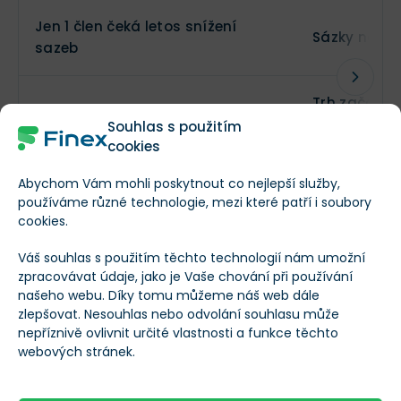
Jen 1 člen čeká letos snížení
Sázky na ryc
sazeb
Trh začal ví
9 členů počítá se zvýšením sazeb
politiky
Souhlas s použitím
cookies
S&P 500 klesl o 1,2 %
Akcie rychle
Abychom Vám mohli poskytnout co nejlepší služby,
používáme různé technologie, mezi které patří i soubory
cookies.
Dvouletý výnos vyskočil o 11,4
Dluhopisový
bazického bodu
pravděpodo
Váš souhlas s použitím těchto technologií nám umožní
zpracovávat údaje, jako je Vaše chování při používání
našeho webu. Díky tomu můžeme náš web dále
Investoři do
zlepšovat. Nesouhlas nebo odvolání souhlasu může
Fed oznámil 5 pracovních skupin
politiky
nepříznivě ovlivnit určité vlastnosti a funkce těchto
webových stránek.
Inflace zůstává nad 2% cílem už pět let.
Fed nyní čeká