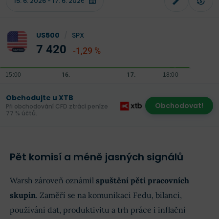
US500
/
SPX
7 420
-1,29 %
Obchodujte u XTB
Obchodovat!
Při obchodování CFD ztrácí peníze
77 % účtů.
Pět komisí a méně jasných signálů
Warsh zároveň oznámil
spuštění pěti pracovních
skupin
. Zaměří se na komunikaci Fedu, bilanci,
používání dat, produktivitu a trh práce i inflační