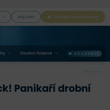
K
Můj účet
Získejte Finex Premium
ity
Osobní finance
AKADEMIE
ck! Panikaří drobní