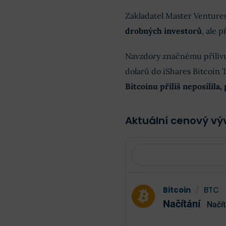
Zakladatel Master Ventures
drobných investorů
, ale 
Navzdory značnému přílivu
dolarů do iShares Bitcoin 
Bitcoinu příliš neposílila,
Aktuální cenový výv
Bitcoin
/
BTC
Načítání
Načít