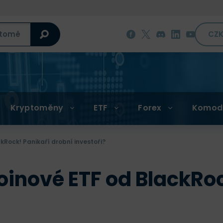
CZ
Kryptoměny
ETF
Forex
Komod
kRock! Panikaří drobní investoři?
coinové ETF od BlackRo