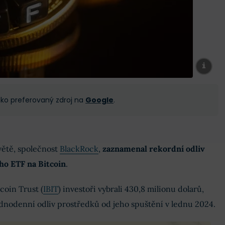
 jako preferovaný zdroj na
Google
.
větě, společnost
BlackRock
,
zaznamenal rekordní odliv
ho ETF na Bitcoin
.
coin Trust (
IBIT
) investoři vybrali 430,8 milionu dolarů,
ednodenní odliv prostředků od jeho spuštění v lednu 2024.