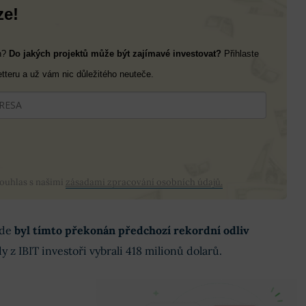
ze!
ch?
Do jakých projektů může být zajímavé investovat?
Přihlaste
tteru a už vám nic důležitého neuteče.
souhlas s našimi
zásadami zpracování osobních údajů.
ide
byl tímto překonán předchozí rekordní odliv
dy z IBIT investoři vybrali 418 milionů dolarů.