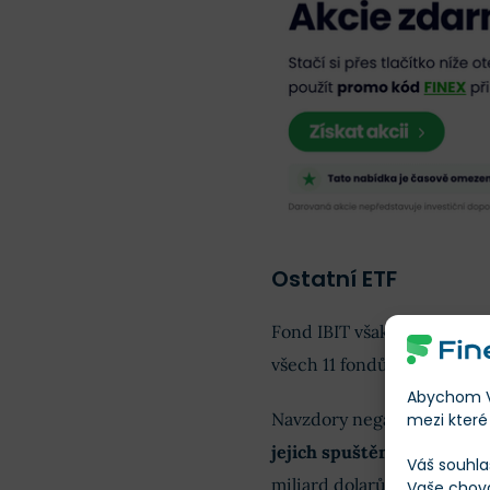
Ostatní ETF
Fond IBIT však
nebyl jedi
všech 11 fondů ve čtvrtek i
Abychom Vá
Navzdory negativnímu vývo
mezi které 
jejich spuštění extrémně 
Váš souhla
miliard dolarů.
Vaše chov