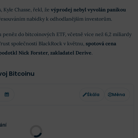
, Kyle Chasse, řekl, že
výprodej nebyl vyvolán panikou
přesouváním nabídky k odhodlanějším investorům.
 peněz do bitcoinových ETF, včetně více než 6,2 miliardy
Trust společnosti BlackRock v květnu,
spotová cena
 podotkl Nick Forster, zakladatel Derive
.
oj Bitcoinu
Škála
Měna
ání