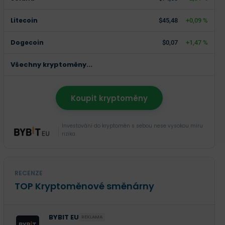
Litecoin
$45,48
+0,09 %
Dogecoin
$0,07
+1,47 %
Všechny kryptoměny...
Koupit kryptoměny
Investování do kryptoměn s sebou nese vysokou míru
rizika.
RECENZE
TOP Kryptoměnové směnárny
BYBIT EU
REKLAMA