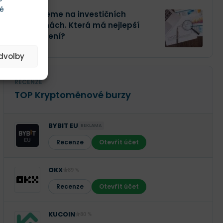
té
Investujeme na investičních
platformách. Která má nejlepší
zhodnocení?
edvolby
RECENZE
TOP Kryptoměnové burzy
BYBIT EU
REKLAMA
Recenze
Otevřít účet
OKX
89 %
Recenze
Otevřít účet
KUCOIN
80 %