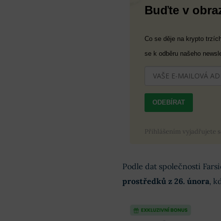
Buďte v obra
Co se děje na krypto trzí
se k odběru našeho newsle
ODEBÍRAT
Přihlášením vyjadřujete 
Podle dat společnosti Fars
prostředků z 26. února
, k