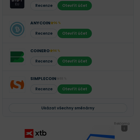
Recenze
Otevřít účet
ANYCOIN
96 %
Recenze
Otevřít účet
COINERO
94 %
Recenze
Otevřít účet
SIMPLECOIN
88 %
Recenze
Otevřít účet
Ukázat všechny směnárny
Reklama
i