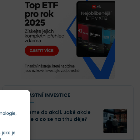
NAŠE VLASTNÍ INVESTICE
Investujeme do akcií. Jaké akcie
nologie,
kupujeme a co se na trhu děje?
jako je
e