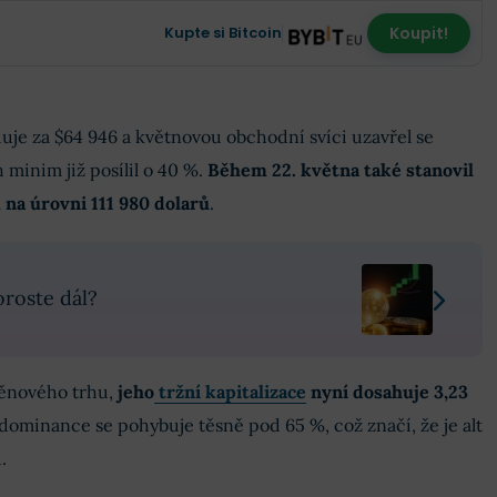
Kupte si Bitcoin
Koupit!
duje za
$64 946
a květnovou obchodní svíci uzavřel se
minim již posílil o 40 %.
Během 22. května také stanovil
na úrovni 111 980 dolarů
.
roste dál?
měnového trhu,
jeho
tržní kapitalizace
nyní dosahuje 3,23
 dominance se pohybuje těsně pod 65 %, což značí, že je alt
.