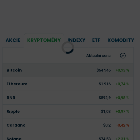
AKCIE
KRYPTOMĚNY
INDEXY
ETF
KOMODITY
Aktuální cena
Bitcoin
$64 946
+0,93 %
Ethereum
$1 916
+0,74 %
BNB
$592,9
+0,98 %
Ripple
$1,03
+0,97 %
Cardano
$0,2
-0,42 %
Solana
$74,58
+2,31 %