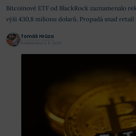
Bitcoinové ETF od BlackRock zaznamenalo reko
výši 430,8 milionu dolarů. Propadá snad retail
Tomáš Hrůza
Publikováno
2. 6. 2025