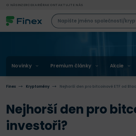
O NÁS
INZERCE
KARIÉRA
KONTAKTUJTE NÁS
Novinky
Premium články
Akcie
Finex
Kryptoměny
Nejhorší den pro bitcoinové ETF od Blac
Nejhorší den pro bit
investoři?