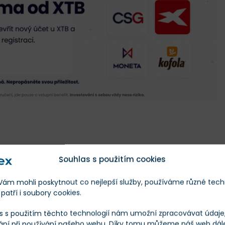
ným
ETF
, které zaznamenalo odliv kapitálu
. Celkově ze
Souhlas s použitím cookies
 v pátek odtekla téměř 1 miliarda dolarů.
m mohli poskytnout co nejlepší služby, používáme různé tech
ji na těchto instrumentech v posledních dnech
se jim od
patří i soubory cookies.
daří
. Od ledna 2024 do nich zájemci zainvestovali 44,35
s s použitím těchto technologií nám umožní zpracovávat údaje, 
ání při používání našeho webu. Díky tomu můžeme náš web dál