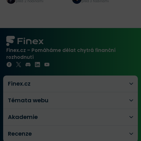
K
před 2 hodinami
před 3 hodinami
Finex.cz – Pomáháme dělat chytrá finanční
rozhodnutí
Finex.cz
Témata webu
Akademie
Recenze