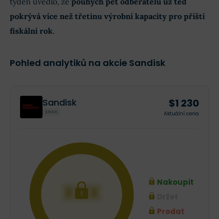
týden uvedlo, že
pouhých pět odběratelů už teď
pokrývá více než třetinu výrobní kapacity pro příští
fiskální rok
.
Pohled analytiků na akcie Sandisk
$1 230
Sandisk
SNDK
Aktuální cena
Nakoupit
XXX
Držet
Prodat