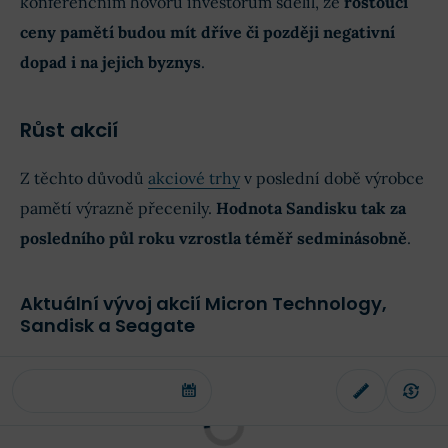
konferenčním hovoru investorům sdělil, že
rostoucí
ceny pamětí budou mít dříve či později negativní
dopad i na jejich byznys
.
Růst akcií
Z těchto důvodů
akciové trhy
v poslední době výrobce
pamětí výrazně přecenily.
Hodnota Sandisku tak za
posledního půl roku vzrostla téměř sedminásobně
.
Aktuální vývoj akcií Micron Technology,
Sandisk a Seagate