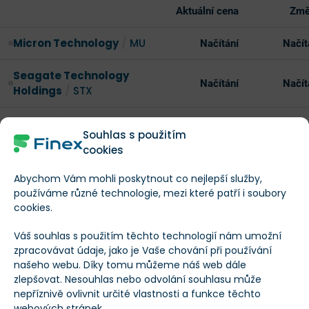
Aktuální cena
Změ
Micron Technology
/
MU
Načítání
Načít
Seagate Technology
Načítání
Načít
Holdings
/
STX
Sandisk
/
SNDK
Načítání
Načít
Souhlas s použitím
cookies
Koupit akcie Sandisk
Koupit!
Abychom Vám mohli poskytnout co nejlepší služby,
Váš kapitál může být ohrožen*
používáme různé technologie, mezi které patří i soubory
cookies.
Váš souhlas s použitím těchto technologií nám umožní
Ceny akcií Seagatu a Western Digitalu se ve stejném
zpracovávat údaje, jako je Vaše chování při používání
období téměř ztrojnásobily.
Tržní kapitalizace
našeho webu. Díky tomu můžeme náš web dále
zlepšovat. Nesouhlas nebo odvolání souhlasu může
Samsung Electronics, největšího světového výrobce
nepříznivě ovlivnit určité vlastnosti a funkce těchto
pamětí DRAM, tento týden přesáhla jeden bilion
webových stránek.