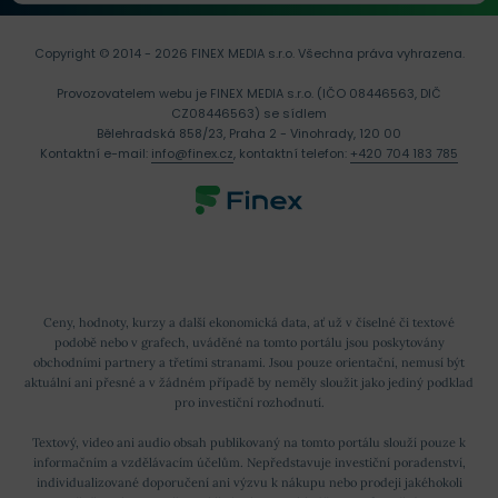
Copyright © 2014 - 2026 FINEX MEDIA s.r.o.
Všechna práva vyhrazena.
Provozovatelem webu je FINEX MEDIA s.r.o. (IČO 08446563, DIČ
CZ08446563) se sídlem
Bělehradská 858/23, Praha 2 - Vinohrady, 120 00
Kontaktní e-mail:
info@finex.cz
, kontaktní telefon:
+420 704 183 785
Ceny, hodnoty, kurzy a další ekonomická data, ať už v číselné či textové
podobě nebo v grafech, uváděné na tomto portálu jsou poskytovány
obchodními partnery a třetími stranami. Jsou pouze orientační, nemusí být
aktuální ani přesné a v žádném případě by neměly sloužit jako jediný podklad
pro investiční rozhodnutí.
Textový, video ani audio obsah publikovaný na tomto portálu slouží pouze k
informačním a vzdělávacím účelům. Nepředstavuje investiční poradenství,
individualizované doporučení ani výzvu k nákupu nebo prodeji jakéhokoli