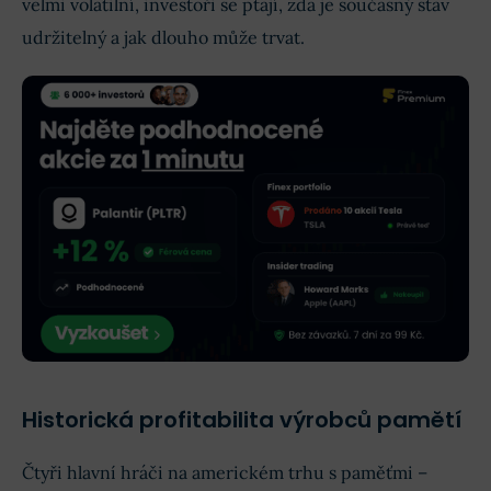
velmi volatilní, investoři se ptají, zda je současný stav
udržitelný a jak dlouho může trvat.
Historická profitabilita výrobců pamětí
Čtyři hlavní hráči na americkém trhu s paměťmi –