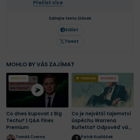
Přečíst více
Na finančních trzích se pohybuje již více
než deset let a dlouhodobě se věnuje
analýze tradičních i kryptoměnových
Sdílejte tento článek
trhů. Ve Finexu působí jako šéfredaktor a
zaměřuje se na investování,
Sdílet
makroekonomii a aktuální dění na
finančních trzích.
Tweet
MOHLO BY VÁS ZAJÍMAT
ANALÝZA
PREMIUM
NOVINKA
Co dnes kupovat z Big
Co je největší tajemství
2
Techu? | Q&A Finex
úspěchu Warrena
a
Premium
Buffetta? Odpověď vás
č
nepotěší
r
Tomáš Cverna
Patrik Kudláček