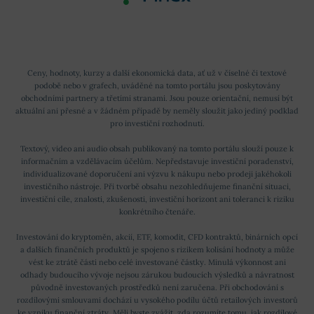
Ceny, hodnoty, kurzy a další ekonomická data, ať už v číselné či textové
podobě nebo v grafech, uváděné na tomto portálu jsou poskytovány
obchodními partnery a třetími stranami. Jsou pouze orientační, nemusí být
aktuální ani přesné a v žádném případě by neměly sloužit jako jediný podklad
pro investiční rozhodnutí.
Textový, video ani audio obsah publikovaný na tomto portálu slouží pouze k
informačním a vzdělávacím účelům. Nepředstavuje investiční poradenství,
individualizované doporučení ani výzvu k nákupu nebo prodeji jakéhokoli
investičního nástroje. Při tvorbě obsahu nezohledňujeme finanční situaci,
investiční cíle, znalosti, zkušenosti, investiční horizont ani toleranci k riziku
konkrétního čtenáře.
Investování do kryptoměn, akcií, ETF, komodit, CFD kontraktů, binárních opcí
a dalších finančních produktů je spojeno s rizikem kolísání hodnoty a může
vést ke ztrátě části nebo celé investované částky. Minulá výkonnost ani
odhady budoucího vývoje nejsou zárukou budoucích výsledků a návratnost
původně investovaných prostředků není zaručena. Při obchodování s
rozdílovými smlouvami dochází u vysokého podílu účtů retailových investorů
ke vzniku finanční ztráty. Měli byste zvážit, zda rozumíte tomu, jak rozdílové