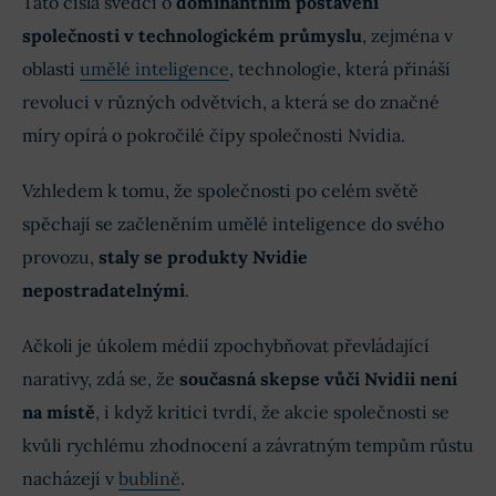
Tato čísla svědčí o
dominantním postavení
společnosti v technologickém průmyslu
, zejména v
oblasti
umělé inteligence
, technologie, která přináší
revoluci v různých odvětvích, a která se do značné
míry opírá o pokročilé čipy společnosti Nvidia.
Vzhledem k tomu, že společnosti po celém světě
spěchají se začleněním umělé inteligence do svého
provozu,
staly se produkty Nvidie
nepostradatelnými
.
Ačkoli je úkolem médií zpochybňovat převládající
narativy, zdá se, že
současná skepse vůči Nvidii není
na místě
, i když kritici tvrdí, že akcie společnosti se
kvůli rychlému zhodnocení a závratným tempům růstu
nacházejí v
bublině
.