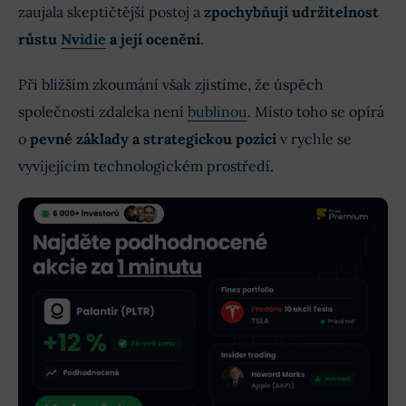
zaujala skeptičtější postoj a
zpochybňují udržitelnost
růstu
Nvidie
a její ocenění
.
Při bližším zkoumání však zjistíme, že úspěch
společnosti zdaleka není
bublinou
. Místo toho se opírá
o
pevné základy a strategickou pozici
v rychle se
vyvíjejícím technologickém prostředí.