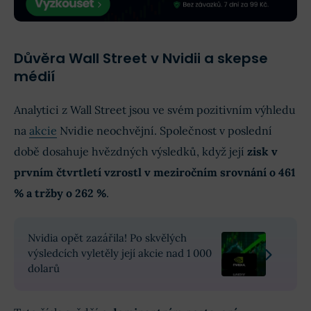
Důvěra Wall Street v Nvidii a skepse
médií
Analytici z Wall Street jsou ve svém pozitivním výhledu
na
akcie
Nvidie neochvějní. Společnost v poslední
době dosahuje hvězdných výsledků, když její
zisk v
prvním čtvrtletí vzrostl v meziročním srovnání o 461
% a tržby o 262 %
.
Nvidia opět zazářila! Po skvělých
výsledcích vyletěly její akcie nad 1 000
dolarů