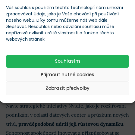
vydělávat a šetřit peníze. A proto je tato poptávka tak
Váš souhlas s použitím těchto technologií nám umožní
zpracovávat údaje, jako je Vaše chování při používání
silná.”
našeho webu. Díky tomu můžeme náš web dále
zlepšovat. Nesouhlas nebo odvolání souhlasu může
Ačkoli je nereálné očekávat, že si Nvidia udrží
nepříznivě ovlivnit určité vlastnosti a funkce těchto
webových stránek.
trojciferné tempo růstu donekonečna, vyhlídky
společnosti do budoucna zůstávají jasné.
Souhlasím
Společnost má díky svému technologickému náskoku
a rostoucímu zavádění umělé inteligence napříč
Přijmout nutné cookies
odvětvími dobrou pozici k tomu, aby
i nadále
Zobrazit předvolby
překonávala své konkurenty
.
Navíc strategické iniciativy Nvidie, jako je rozšiřování
podnikání v oblasti datových center a průzkum nových
trhů,
pravděpodobně udrží její růstovou dynamiku
.
Schopnost společnosti inovovat a přizpůsobovat se