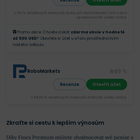
Recenze
Otevřít účet
U 52 % retailových investorů došlo při obchodování CFD u této
společnosti ke vzniku ztráty.
Promo akce: Chcete získat
zdarma akcie v hodnotě
až 500 USD
? Otevřete si účet u eToro prostřednictvím
našeho odkazu.
89 %
RoboMarkets
Recenze
Otevřít účet
U 66,02 % retailových investorů došlo ke vzniku ztráty.
Zkraťte si cestu k lepším výnosům
Díky Finex Premium můžete zhodnocovat své peníze s