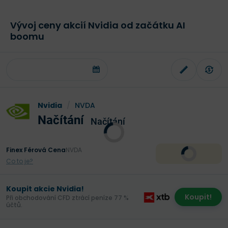
Vývoj ceny akcií Nvidia od začátku AI
boomu
Nvidia
/
NVDA
Načítání
Načítání
Finex Férová Cena
NVDA
Co to je?
Koupit akcie Nvidia!
Koupit!
Při obchodování CFD ztrácí peníze 77 %
účtů.