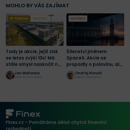
MOHLO BY VÁS ZAJÍMAT
PREMIUM
ANALÝZA
NOVINKA
Tady je akcie, jejíž zisk
Šílenství jménem
2
se letos zvýší 10x! Má
SpaceX. Akcie se
d
stále smysl naskočit na
propadly o polovinu, ale
z
jednu z nejlepších sázek
drobní investoři dál
Jan Maňaska
Ondřej Hlaváč
na AI?
masivně nakupují
před 56 minutami
před 2 hodinami
Finex.cz – Pomáháme dělat chytrá finanční
rozhodnutí