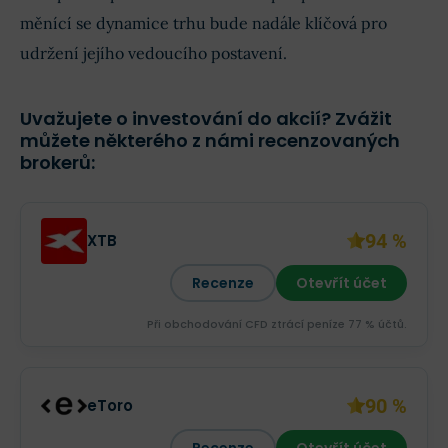
měnící se dynamice trhu bude nadále klíčová pro
udržení jejího vedoucího postavení.
Uvažujete o investování do akcií? Zvážit
můžete některého z námi recenzovaných
brokerů:
94 %
XTB
Recenze
Otevřít účet
Při obchodování CFD ztrácí peníze 77 % účtů.
90 %
eToro