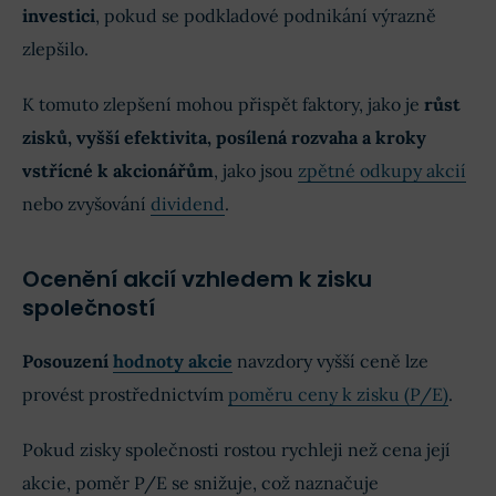
investici
, pokud se podkladové podnikání výrazně
zlepšilo.
K tomuto zlepšení mohou přispět faktory, jako je
růst
zisků, vyšší efektivita, posílená rozvaha a kroky
vstřícné k akcionářům
, jako jsou
zpětné odkupy akcií
nebo zvyšování
dividend
.
Ocenění akcií vzhledem k zisku
společností
Posouzení
hodnoty akcie
navzdory vyšší ceně lze
provést prostřednictvím
poměru ceny k zisku (P/E)
.
Pokud zisky společnosti rostou rychleji než cena její
akcie, poměr P/E se snižuje, což naznačuje