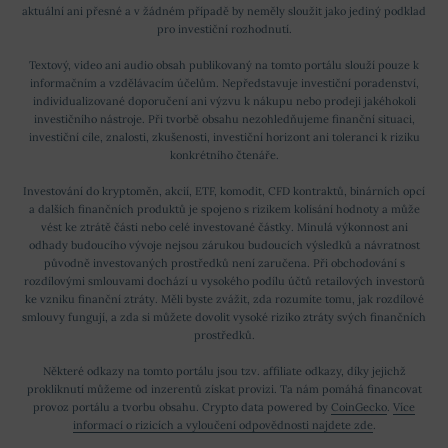
aktuální ani přesné a v žádném případě by neměly sloužit jako jediný podklad
pro investiční rozhodnutí.
Textový, video ani audio obsah publikovaný na tomto portálu slouží pouze k
informačním a vzdělávacím účelům. Nepředstavuje investiční poradenství,
individualizované doporučení ani výzvu k nákupu nebo prodeji jakéhokoli
investičního nástroje. Při tvorbě obsahu nezohledňujeme finanční situaci,
investiční cíle, znalosti, zkušenosti, investiční horizont ani toleranci k riziku
konkrétního čtenáře.
Investování do kryptoměn, akcií, ETF, komodit, CFD kontraktů, binárních opcí
a dalších finančních produktů je spojeno s rizikem kolísání hodnoty a může
vést ke ztrátě části nebo celé investované částky. Minulá výkonnost ani
odhady budoucího vývoje nejsou zárukou budoucích výsledků a návratnost
původně investovaných prostředků není zaručena. Při obchodování s
rozdílovými smlouvami dochází u vysokého podílu účtů retailových investorů
ke vzniku finanční ztráty. Měli byste zvážit, zda rozumíte tomu, jak rozdílové
smlouvy fungují, a zda si můžete dovolit vysoké riziko ztráty svých finančních
prostředků.
Některé odkazy na tomto portálu jsou tzv. affiliate odkazy, díky jejichž
prokliknutí můžeme od inzerentů získat provizi. Ta nám pomáhá financovat
provoz portálu a tvorbu obsahu. Crypto data powered by
CoinGecko
.
Více
informací o rizicích a vyloučení odpovědnosti najdete zde
.