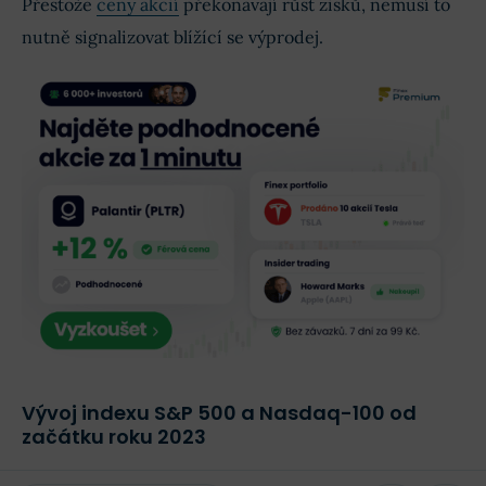
Přestože
ceny akcií
překonávají růst zisků, nemusí to
nutně signalizovat blížící se výprodej.
Vývoj indexu S&P 500 a Nasdaq-100 od
začátku roku 2023