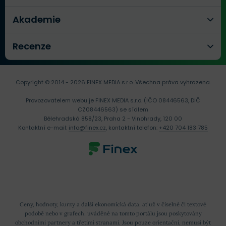
Akademie
Recenze
Copyright © 2014 - 2026 FINEX MEDIA s.r.o.
Všechna práva vyhrazena.
Provozovatelem webu je FINEX MEDIA s.r.o. (IČO 08446563, DIČ
CZ08446563) se sídlem
Bělehradská 858/23, Praha 2 - Vinohrady, 120 00
Kontaktní e-mail:
info@finex.cz
, kontaktní telefon:
+420 704 183 785
Ceny, hodnoty, kurzy a další ekonomická data, ať už v číselné či textové
podobě nebo v grafech, uváděné na tomto portálu jsou poskytovány
obchodními partnery a třetími stranami. Jsou pouze orientační, nemusí být