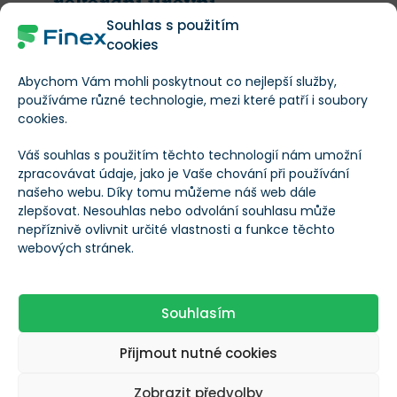
rekordní úrovni.
Souhlas s použitím
cookies
Kromě toho Microsoft důsledně zvyšuje výplatu
Abychom Vám mohli poskytnout co nejlepší služby,
používáme různé technologie, mezi které patří i soubory
dividend a
snižuje počet akcií v oběhu
cookies.
prostřednictvím zpětného odkupu
, aby akcie
Váš souhlas s použitím těchto technologií nám umožní
investorů neztrácely na hodnotě při emisích
zpracovávat údaje, jako je Vaše chování při používání
zaměstnaneckých akcií.
Zpětné odkupy aktuálně
našeho webu. Díky tomu můžeme náš web dále
rovněž dosahují nebývale vysokých objemů
.
zlepšovat. Nesouhlas nebo odvolání souhlasu může
nepříznivě ovlivnit určité vlastnosti a funkce těchto
webových stránek.
Tyto strategické kroky nejenže zvýšily hodnotu každé
zbývající akcie, ale také ukazují
schopnost Microsoftu
odměňovat své zaměstnance i akcionáře
.
Souhlasím
Přijmout nutné cookies
Vyplatí se tedy vstup?
Zobrazit předvolby