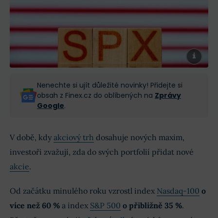
Nenechte si ujít důležité novinky! Přidejte si
obsah z Finex.cz do oblíbených na
Zprávy
Google
.
V době, kdy
akciový trh
dosahuje nových maxim,
investoři zvažují, zda do svých portfolií přidat nové
akcie
.
Od začátku minulého roku vzrostl index
Nasdaq-100
o
více než 60 %
a index
S&P 500
o přibližně 35 %
.