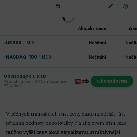
Aktuální cena
Změ
US500
/
SPX
Načítání
Načít
NASDAQ-100
/
NDX
Načítání
Načít
Obchodujte u XTB
Obchodovat!
Při obchodování CFD ztrácí peníze
77 % účtů.
V běžných transakcích růst ceny často neodráží růst
přidané hodnoty nebo kvality. Na akciovém trhu však
můžou vyšší ceny akcií signalizovat atraktivnější