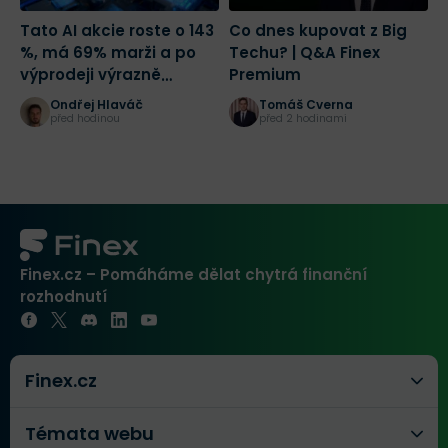
Tato AI akcie roste o 143
Co dnes kupovat z Big
C
%, má 69% marži a po
Techu? | Q&A Finex
ú
výprodeji výrazně
Premium
B
zlevnila
n
Ondřej Hlaváč
Tomáš Cverna
před hodinou
před 2 hodinami
Finex.cz – Pomáháme dělat chytrá finanční
rozhodnutí
Finex.cz
Témata webu