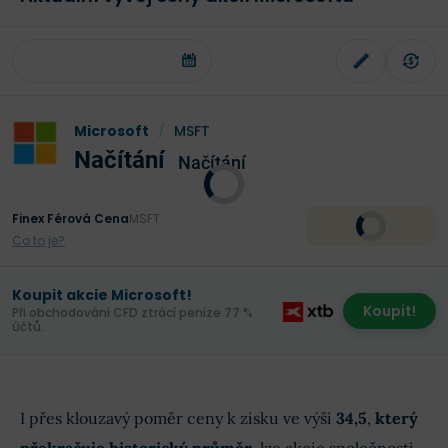
Microsoft
/
MSFT
Načítání
Načítání
Finex Férová Cena
MSFT
Co to je?
Koupit akcie Microsoft!
Koupit!
Při obchodování CFD ztrácí peníze 77 %
účtů.
I přes klouzavý poměr ceny k zisku ve výši
34,5
,
který