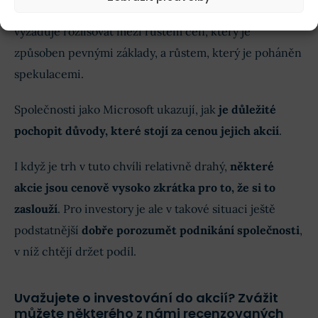
Investování do akcií na historických maximech
vyžaduje rozlišovat mezi růstem cen, který je
způsoben pevnými základy, a růstem, který je poháněn
spekulacemi.
Společnosti jako Microsoft ukazují, jak
je důležité
pochopit důvody, které stojí za cenou jejich akcií
.
I když je trh v tuto chvíli relativně drahý,
některé
akcie jsou cenově vysoko zkrátka pro to, že si to
zaslouží
. Pro investory je ale v takové situaci ještě
podstatnější
dobře porozumět podnikání společnosti
,
v níž chtějí držet podíl.
Uvažujete o investování do akcií? Zvážit
můžete některého z námi recenzovaných