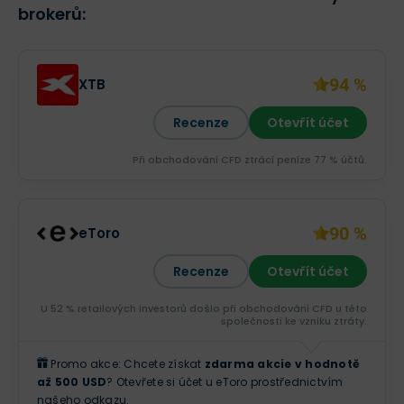
brokerů:
94 %
XTB
Recenze
Otevřít účet
Při obchodování CFD ztrácí peníze 77 % účtů.
90 %
eToro
Recenze
Otevřít účet
U 52 % retailových investorů došlo při obchodování CFD u této
společnosti ke vzniku ztráty.
Promo akce: Chcete získat
zdarma akcie v hodnotě
až 500 USD
? Otevřete si účet u eToro prostřednictvím
našeho odkazu.