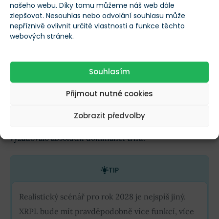
našeho webu. Díky tomu můžeme náš web dále
zlepšovat. Nesouhlas nebo odvolání souhlasu může
nepříznivě ovlivnit určité vlastnosti a funkce těchto
webových stránek.
Vývoj hodnoty trhu s tokenizovanými aktivy
Jaký je reálný výhled pro XRP?
Souhlasím
Přijmout nutné cookies
Co to všechno však znamená pro investory?
Očekávat
desetinásobný růst XRP z dnešních úrovní (kolem
Zobrazit předvolby
2,40 USD) by asi bylo příliš optimistické
. To by
vyžadovalo absolutní dominanci trhu.
TIP
Realistický scénář pro rok 2028 je nejspíš jiný.
XRPL bude mít pravděpodobně více funkcí, více