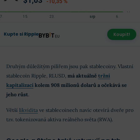
$1,03
-10,35 %
Kupte si Ripple
Koupit!
Druhým důležitým pilířem jsou pak stablecoiny. Vlastní
stablecoin Ripple, RLUSD,
má aktuálně
tržní
kapitalizaci
kolem 908 milionů dolarů a očekává se
jeho růst
.
Větší
likvidita
ve stablecoinech navíc otevírá dveře pro
tzv. tokenizovaná aktiva reálného světa (RWA).