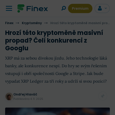
Premium
Finex
Kryptoměny
Hrozí této kryptoměně masivní propad? Čelí konkurenci z Googlu
Hrozí této kryptoměně masivní
propad? Čelí konkurenci z
Googlu
XRP má za sebou divokou jízdu. Jeho technologie láká
banky, ale konkurence nespí. Do hry se svým řešením
vstupují i obří společnosti Google a Stripe. Jak bude
vypadat XRP Ledger za tři roky a udrží si svou pozici?
Ondřej Hlaváč
Publikováno
4. 11. 2025