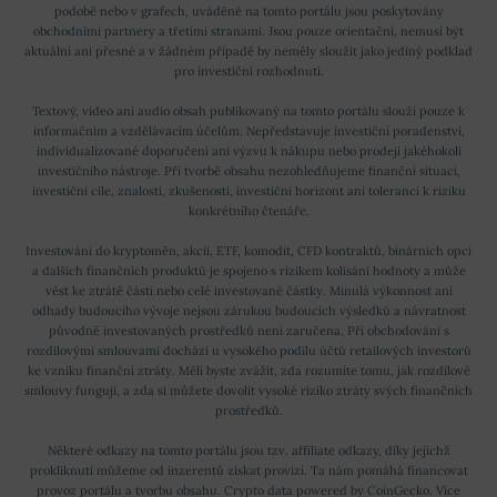
podobě nebo v grafech, uváděné na tomto portálu jsou poskytovány
obchodními partnery a třetími stranami. Jsou pouze orientační, nemusí být
aktuální ani přesné a v žádném případě by neměly sloužit jako jediný podklad
pro investiční rozhodnutí.
Textový, video ani audio obsah publikovaný na tomto portálu slouží pouze k
informačním a vzdělávacím účelům. Nepředstavuje investiční poradenství,
individualizované doporučení ani výzvu k nákupu nebo prodeji jakéhokoli
investičního nástroje. Při tvorbě obsahu nezohledňujeme finanční situaci,
investiční cíle, znalosti, zkušenosti, investiční horizont ani toleranci k riziku
konkrétního čtenáře.
Investování do kryptoměn, akcií, ETF, komodit, CFD kontraktů, binárních opcí
a dalších finančních produktů je spojeno s rizikem kolísání hodnoty a může
vést ke ztrátě části nebo celé investované částky. Minulá výkonnost ani
odhady budoucího vývoje nejsou zárukou budoucích výsledků a návratnost
původně investovaných prostředků není zaručena. Při obchodování s
rozdílovými smlouvami dochází u vysokého podílu účtů retailových investorů
ke vzniku finanční ztráty. Měli byste zvážit, zda rozumíte tomu, jak rozdílové
smlouvy fungují, a zda si můžete dovolit vysoké riziko ztráty svých finančních
prostředků.
Některé odkazy na tomto portálu jsou tzv. affiliate odkazy, díky jejichž
prokliknutí můžeme od inzerentů získat provizi. Ta nám pomáhá financovat
provoz portálu a tvorbu obsahu. Crypto data powered by
CoinGecko
.
Více