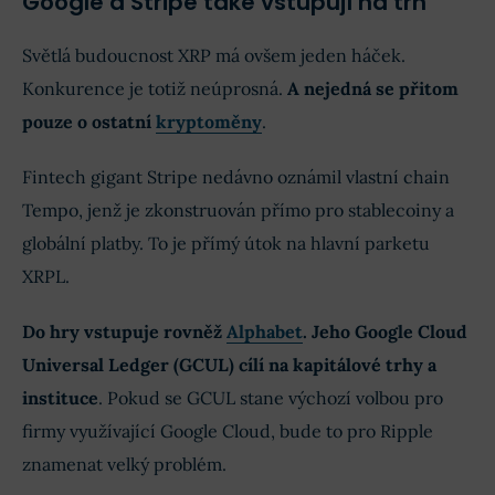
Google a Stripe také vstupují na trh
Světlá budoucnost XRP má ovšem jeden háček.
Konkurence je totiž neúprosná.
A nejedná se přitom
pouze o ostatní
kryptoměny
.
Fintech gigant Stripe nedávno oznámil vlastní chain
Tempo, jenž je zkonstruován přímo pro stablecoiny a
globální platby. To je přímý útok na hlavní parketu
XRPL.
Do hry vstupuje rovněž
Alphabet
. Jeho Google Cloud
Universal Ledger (GCUL) cílí na kapitálové trhy a
instituce
. Pokud se GCUL stane výchozí volbou pro
firmy využívající Google Cloud, bude to pro Ripple
znamenat velký problém.