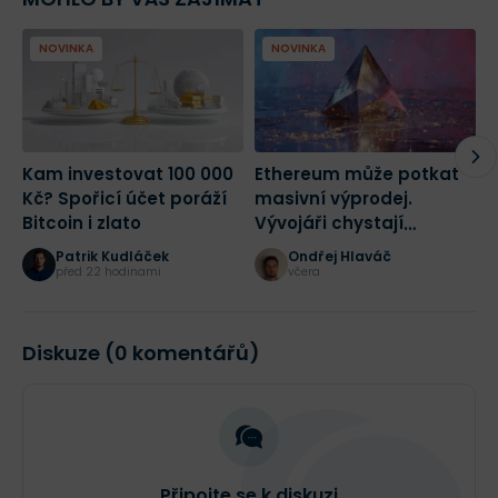
NOVINKA
NOVINKA
Kam investovat 100 000
Ethereum může potkat
K
Kč? Spořicí účet poráží
masivní výprodej.
Z
Bitcoin i zlato
Vývojáři chystají
p
radikální změnu sítě
4
Patrik Kudláček
Ondřej Hlaváč
před 22 hodinami
včera
Diskuze (0 komentářů)
Připojte se k diskuzi