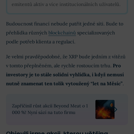
emitentů aktiv a více institucionálních uživatelů.
Budoucnost financí nebude patřit jedné síti. Bude to
přehlídka různých
blockchainů
specializovaných
podle potřeb klienta a regulací.
Je velmi pravděpodobné, že XRP bude jedním z vítězů
v tomto přeplněném, ale rychle rostoucím trhu.
Pro
investory je to stále solidní vyhlídka, i když nemusí
nutně znamenat ten tolik vytoužený “let na Měsíc”
.
Zapříčinil růst akcií Beyond Meat o 1
000 %! Nyní sází na tuto firmu
Objevili jsme akcii, kterou většina