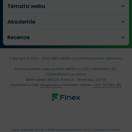
Témata webu
Akademie
Recenze
Copyright © 2014 - 2026 FINEX MEDIA s.r.o.
Všechna práva vyhrazena.
Provozovatelem webu je FINEX MEDIA s.r.o. (IČO 08446563, DIČ
CZ08446563) se sídlem
Bělehradská 858/23, Praha 2 - Vinohrady, 120 00
Kontaktní e-mail:
info@finex.cz
, kontaktní telefon:
+420 704 183 785
Ceny, hodnoty, kurzy a další ekonomická data, ať už v číselné či textové