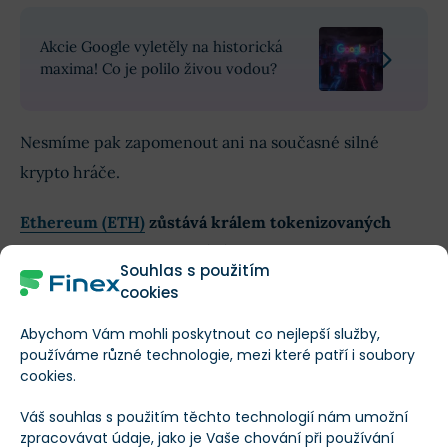
Akcie Google vyletěly na historická
maxima! Co je polilo živou vodou?
Nesmíme pak zapomenout ani na současné silné
krypto hráče.
Ethereum (ETH)
zůstává králem tokenizovaných
aktiv
,
Solana (SOL)
zase láká na rychlost a nízké
Souhlas s použitím
náklady, což přitahuje pozornost fintech sektoru a
cookies
spolupráce s firmami typu
Western Union
.
Abychom Vám mohli poskytnout co nejlepší služby,
používáme různé technologie, mezi které patří i soubory
cookies.
Váš souhlas s použitím těchto technologií nám umožní
zpracovávat údaje, jako je Vaše chování při používání