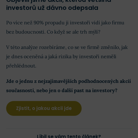
investorů už dávno odepsala
Po více než 90% propadu ji investoři vidí jako firmu
bez budoucnosti. Co když se ale trh mýlí?
V této analýze rozebíráme, co se ve firmě změnilo, jak
je dnes oceněná a jaká rizika by investoři neměli
přehlédnout.
Jde o jednu z nejzajímavějších podhodnocených akcií
současnosti, nebo jen o další past na investory?
Zjistit, o jakou akcii jde
Líbil se vám tento článek?