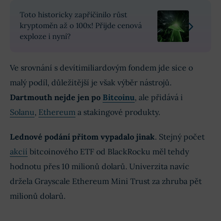
Toto historicky zapříčinilo růst
kryptoměn až o 100x! Přijde cenová
exploze i nyní?
Ve srovnání s devítimiliardovým fondem jde sice o
malý podíl, důležitější je však výběr nástrojů.
Dartmouth nejde jen po
Bitcoinu
, ale přidává i
Solanu
,
Ethereum
a stakingové produkty.
Lednové podání přitom vypadalo jinak
. Stejný počet
akcií
bitcoinového ETF od BlackRocku měl tehdy
hodnotu přes 10 milionů dolarů. Univerzita navíc
držela Grayscale Ethereum Mini Trust za zhruba pět
milionů dolarů.