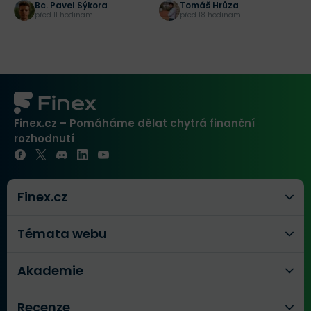
Bc. Pavel Sýkora
Tomáš Hrůza
před 11 hodinami
před 18 hodinami
Finex.cz – Pomáháme dělat chytrá finanční
rozhodnutí
Finex.cz
Témata webu
Akademie
Recenze