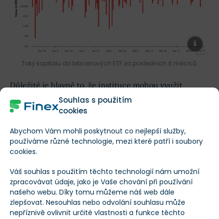
Toky kapitálu do bitcoinových ETF za posledních 6 měsíců.
Důležité je hlavně to, že instituce mohou využít
Souhlas s použitím
regulovaná ETF
. SEC schválila spotová bitcoinová ETF
cookies
v lednu 2024, od té doby regulátor povolil ETF
navázaná na Ethereum, Solanu,
Dogecoin
a
XRP
.
Abychom Vám mohli poskytnout co nejlepší služby,
používáme různé technologie, mezi které patří i soubory
cookies.
Další žádosti pak zůstávají ve hře. Pro instituce je to
zásadní rozdíl oproti přímému držení tokenů
.
Váš souhlas s použitím těchto technologií nám umožní
zpracovávat údaje, jako je Vaše chování při používání
našeho webu. Díky tomu můžeme náš web dále
Malá expozice, ale velký signál trhu
zlepšovat. Nesouhlas nebo odvolání souhlasu může
nepříznivě ovlivnit určité vlastnosti a funkce těchto