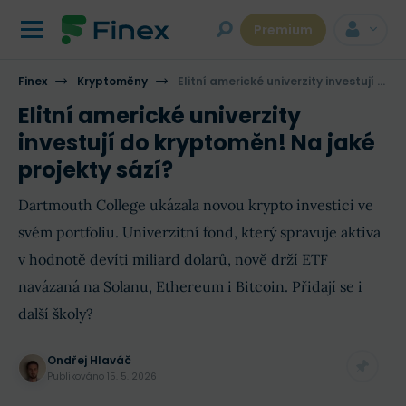
Premium
Finex
Kryptoměny
Elitní americké univerzity investují do kryptoměn! Na jaké projekty sází?
Elitní americké univerzity
investují do kryptoměn! Na jaké
projekty sází?
Dartmouth College ukázala novou krypto investici ve
svém portfoliu. Univerzitní fond, který spravuje aktiva
v hodnotě devíti miliard dolarů, nově drží ETF
navázaná na Solanu, Ethereum i Bitcoin. Přidají se i
další školy?
Ondřej Hlaváč
Publikováno
15. 5. 2026