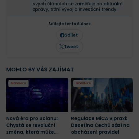
svých článcích se zaměřuje na aktuální
zprávy, tržní vývoj a investiční trendy.
Sdílejte tento článek
Sdílet
Tweet
MOHLO BY VÁS ZAJÍMAT
NOVINKA
NOVINKA
Nová éra pro Solanu:
Regulace MiCA v praxi:
K
Chystá se revoluční
Desetina Čechů sází na
n
změna, která může
obcházení pravidel
n
spustit masivní růst
Č