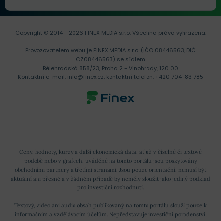
Copyright © 2014 - 2026 FINEX MEDIA s.r.o.
Všechna práva vyhrazena.
Provozovatelem webu je FINEX MEDIA s.r.o. (IČO 08446563, DIČ
CZ08446563) se sídlem
Bělehradská 858/23, Praha 2 - Vinohrady, 120 00
Kontaktní e-mail:
info@finex.cz
, kontaktní telefon:
+420 704 183 785
Ceny, hodnoty, kurzy a další ekonomická data, ať už v číselné či textové
podobě nebo v grafech, uváděné na tomto portálu jsou poskytovány
obchodními partnery a třetími stranami. Jsou pouze orientační, nemusí být
aktuální ani přesné a v žádném případě by neměly sloužit jako jediný podklad
pro investiční rozhodnutí.
Textový, video ani audio obsah publikovaný na tomto portálu slouží pouze k
informačním a vzdělávacím účelům. Nepředstavuje investiční poradenství,