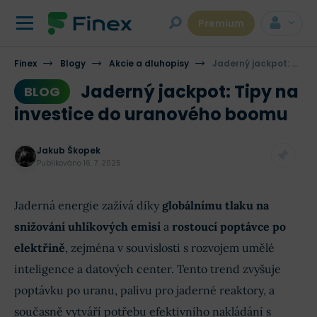
Premium
Finex
Blogy
Akcie a dluhopisy
Jaderný jackpot: Tipy na investice do uranového boomu
Jaderný jackpot: Tipy na
BLOG
investice do uranového boomu
Jakub Škopek
Publikováno
16. 7. 2025
Jaderná energie zažívá díky
globálnímu tlaku na
snižování uhlíkových emisí
a
rostoucí poptávce po
elektřině
, zejména v souvislosti s rozvojem umělé
inteligence a datových center. Tento trend zvyšuje
poptávku po uranu, palivu pro jaderné reaktory, a
současně vytváří potřebu efektivního nakládání s