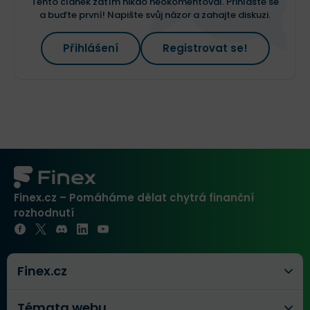
Tento článek zatím nikdo neokomentoval. Přihlašte se
a buďte první! Napište svůj názor a zahajte diskuzi.
Přihlášení
Registrovat se!
Finex.cz – Pomáháme dělat chytrá finanční
rozhodnutí
Finex.cz
Témata webu