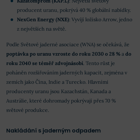
Kazatomprom (KAP.L)
: Největší světový
producent uranu, pokrývá 40 % globální nabídky.
NexGen Energy (NXE)
: Vyvíjí ložisko Arrow, jedno
z největších na světě.
Podle Světové jaderné asociace (WNA) se očekává, že
poptávka po uranu vzroste do roku 2030 o 28 %
a
do
roku 2040 se téměř zdvojnásobí
. Tento růst je
poháněn rozšiřováním jaderných kapacit, zejména v
zemích jako Čína, Indie a Turecko. Hlavními
producenty uranu jsou Kazachstán, Kanada a
Austrálie, které dohromady pokrývají přes 70 %
světové produkce.
Nakládání s jaderným odpadem