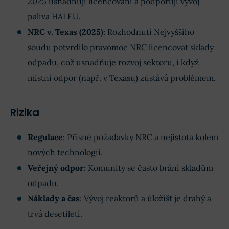
2025 usnadňují licencování a podporují vývoj
paliva HALEU.
NRC v. Texas (2025)
: Rozhodnutí Nejvyššího
soudu potvrdilo pravomoc NRC licencovat sklady
odpadu, což usnadňuje rozvoj sektoru, i když
místní odpor (např. v Texasu) zůstává problémem.
Rizika
Regulace
: Přísné požadavky NRC a nejistota kolem
nových technologií.
Veřejný odpor
: Komunity se často brání skladům
odpadu.
Náklady a čas
: Vývoj reaktorů a úložišť je drahý a
trvá desetiletí.