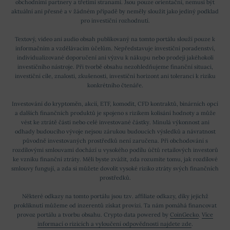
obchodními partnery a třetími stranami. Jsou pouze orientační, nemusí být
aktuální ani přesné a v žádném případě by neměly sloužit jako jediný podklad
pro investiční rozhodnutí.
Textový, video ani audio obsah publikovaný na tomto portálu slouží pouze k
informačním a vzdělávacím účelům. Nepředstavuje investiční poradenství,
individualizované doporučení ani výzvu k nákupu nebo prodeji jakéhokoli
investičního nástroje. Při tvorbě obsahu nezohledňujeme finanční situaci,
investiční cíle, znalosti, zkušenosti, investiční horizont ani toleranci k riziku
konkrétního čtenáře.
Investování do kryptoměn, akcií, ETF, komodit, CFD kontraktů, binárních opcí
a dalších finančních produktů je spojeno s rizikem kolísání hodnoty a může
vést ke ztrátě části nebo celé investované částky. Minulá výkonnost ani
odhady budoucího vývoje nejsou zárukou budoucích výsledků a návratnost
původně investovaných prostředků není zaručena. Při obchodování s
rozdílovými smlouvami dochází u vysokého podílu účtů retailových investorů
ke vzniku finanční ztráty. Měli byste zvážit, zda rozumíte tomu, jak rozdílové
smlouvy fungují, a zda si můžete dovolit vysoké riziko ztráty svých finančních
prostředků.
Některé odkazy na tomto portálu jsou tzv. affiliate odkazy, díky jejichž
prokliknutí můžeme od inzerentů získat provizi. Ta nám pomáhá financovat
provoz portálu a tvorbu obsahu. Crypto data powered by
CoinGecko
.
Více
informací o rizicích a vyloučení odpovědnosti najdete zde
.