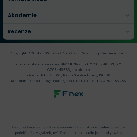
Akademie
Recenze
Copyright © 2014 - 2026 FINEX MEDIA s.r.o.
Všechna práva vyhrazena.
Provozovatelem webu je FINEX MEDIA s.r.o. (IČO 08446563, DIČ
CZ08446563) se sídlem
Bělehradská 858/23, Praha 2 - Vinohrady, 120 00
Kontaktní e-mail:
info@finex.cz
, kontaktní telefon:
+420 704 183 785
Ceny, hodnoty, kurzy a další ekonomická data, ať už v číselné či textové
podobě nebo v grafech, uváděné na tomto portálu jsou poskytovány