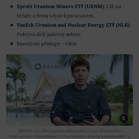
Sprott Uranium Miners ETF (URNM)
: Cílí na
těžaře a firmy s fyzickým uranem.
VanEck Uranium and Nuclear Energy ETF (NLR)
:
Pokrývá širší jaderný sektor.
Inovativní přístupy – Oklo
Altman se s Oklo poprvé setkal, když v roce 2014 prošla
startupovým inkubátorem Y Combinator, kde byl prezidentem. V