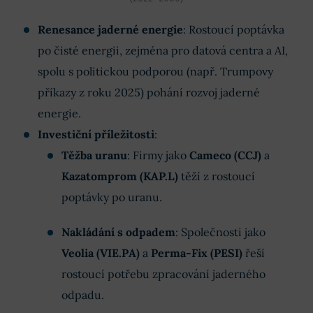
Renesance jaderné energie
: Rostoucí poptávka
po čisté energii, zejména pro datová centra a AI,
spolu s politickou podporou (např. Trumpovy
příkazy z roku 2025) pohání rozvoj jaderné
energie.
Investiční příležitosti
:
Těžba uranu
: Firmy jako
Cameco (CCJ)
a
Kazatomprom (KAP.L)
těží z rostoucí
poptávky po uranu.
Nakládání s odpadem
: Společnosti jako
Veolia (VIE.PA)
a
Perma-Fix (PESI)
řeší
rostoucí potřebu zpracování jaderného
odpadu.