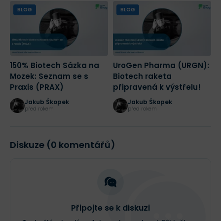
BLOG
BLOG
150% Biotech Sázka na
UroGen Pharma (URGN):
B
Mozek: Seznam se s
Biotech raketa
(
Praxis (PRAX)
připravená k výstřelu!
V
Jakub Škopek
Jakub Škopek
před rokem
před rokem
Diskuze (0 komentářů)
Připojte se k diskuzi