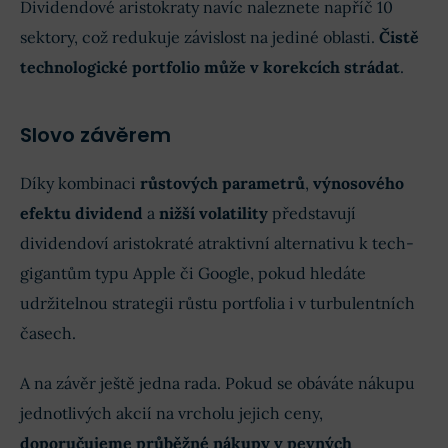
Dividendové aristokraty navíc naleznete napříč 10
sektory, což redukuje závislost na jediné oblasti.
Čistě
technologické portfolio může v korekcích strádat
.
Slovo závěrem
Díky kombinaci
růstových parametrů
,
výnosového
efektu dividend
a
nižší volatility
představují
dividendoví aristokraté atraktivní alternativu k tech-
gigantům typu Apple či Google, pokud hledáte
udržitelnou strategii růstu portfolia i v turbulentních
časech.
A na závěr ještě jedna rada. Pokud se obáváte nákupu
jednotlivých akcií na vrcholu jejich ceny,
doporučujeme průběžné nákupy v pevných