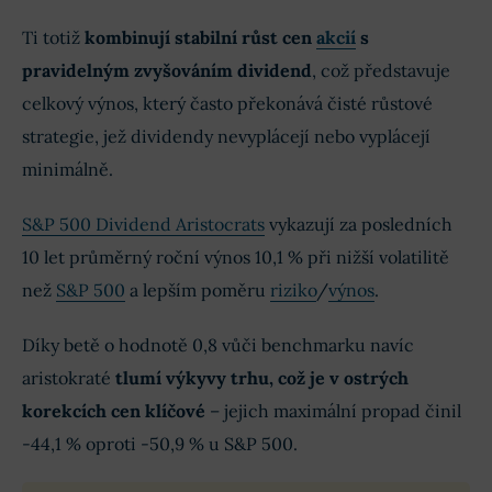
Ti totiž
kombinují stabilní růst cen
akcií
s
pravidelným zvyšováním dividend
, což představuje
celkový výnos, který často překonává čisté růstové
strategie, jež dividendy nevyplácejí nebo vyplácejí
minimálně.
S&P 500 Dividend Aristocrats
vykazují za posledních
10 let průměrný roční výnos 10,1 % při nižší volatilitě
než
S&P 500
a lepším poměru
riziko
/
výnos
.
Díky betě o hodnotě 0,8 vůči benchmarku navíc
aristokraté
tlumí výkyvy trhu, což je v ostrých
korekcích cen klíčové
– jejich maximální propad činil
-44,1 % oproti -50,9 % u S&P 500.