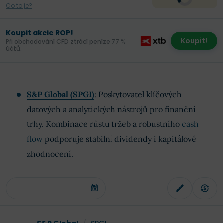
Co to je?
Koupit akcie ROP!
Koupit!
Při obchodování CFD ztrácí peníze 77 %
účtů.
S&P Global (SPGI)
: Poskytovatel klíčových
datových a analytických nástrojů pro finanční
trhy. Kombinace růstu tržeb a robustního
cash
flow
podporuje stabilní dividendy i kapitálové
zhodnocení.