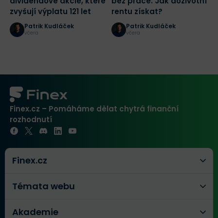
dividendové akcie, které
bez práce. Jak doživotní
z
zvyšují výplatu 121 let
rentu získat?
l
s
Patrik Kudláček
Patrik Kudláček
včera
včera
Finex.cz – Pomáháme dělat chytrá finanční
rozhodnutí
Finex.cz
Témata webu
Akademie