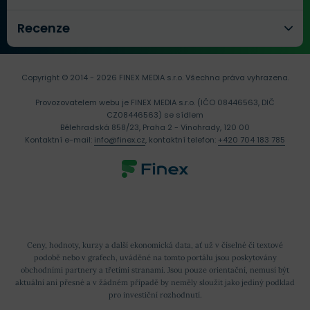
Recenze
Copyright © 2014 - 2026 FINEX MEDIA s.r.o.
Všechna práva vyhrazena.
Provozovatelem webu je FINEX MEDIA s.r.o. (IČO 08446563, DIČ
CZ08446563) se sídlem
Bělehradská 858/23, Praha 2 - Vinohrady, 120 00
Kontaktní e-mail:
info@finex.cz
, kontaktní telefon:
+420 704 183 785
Ceny, hodnoty, kurzy a další ekonomická data, ať už v číselné či textové
podobě nebo v grafech, uváděné na tomto portálu jsou poskytovány
obchodními partnery a třetími stranami. Jsou pouze orientační, nemusí být
aktuální ani přesné a v žádném případě by neměly sloužit jako jediný podklad
pro investiční rozhodnutí.