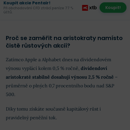
Koupit akcie Pentair!
Koupit!
Při obchodování CFD ztrácí peníze 77 %
účtů.
Proč se zaměřit na aristokraty namísto
čistě růstových akcií?
Zatímco Apple a Alphabet dnes na dividendovém
výnosu vyplácí kolem 0,5 % ročně,
dividendoví
aristokraté stabilně dosahují výnosu 2,5 % ročně
–
průměrně o plných 0,7 procentního bodu nad S&P
500.
Díky tomu získáte současně kapitálový růst i
pravidelný peněžní tok.