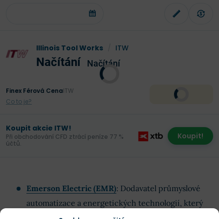
Illinois Tool Works
/
ITW
Načítání
Načítání
Finex Férová Cena
ITW
Co to je?
Koupit akcie ITW!
Koupit!
Při obchodování CFD ztrácí peníze 77 %
účtů.
Emerson Electric (EMR)
: Dodavatel průmyslové
automatizace a energetických technologií, který
pravidelně navyšuje dividendy již více než 60 let.