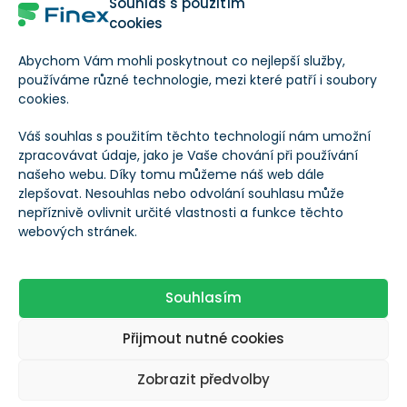
Souhlas s použitím
cookies
Silné zázemí ve výrobě a servisní smlouvy zajišťují
stabilní růst cash flow.
Abychom Vám mohli poskytnout co nejlepší služby,
používáme různé technologie, mezi které patří i soubory
cookies.
Váš souhlas s použitím těchto technologií nám umožní
zpracovávat údaje, jako je Vaše chování při používání
našeho webu. Díky tomu můžeme náš web dále
Emerson Electric
/
EMR
zlepšovat. Nesouhlas nebo odvolání souhlasu může
Načítání
Načítání
nepříznivě ovlivnit určité vlastnosti a funkce těchto
webových stránek.
Finex Férová Cena
EMR
Co to je?
Souhlasím
Koupit akcie EMR!
Přijmout nutné cookies
Koupit!
Při obchodování CFD ztrácí peníze 77 %
účtů.
Zobrazit předvolby