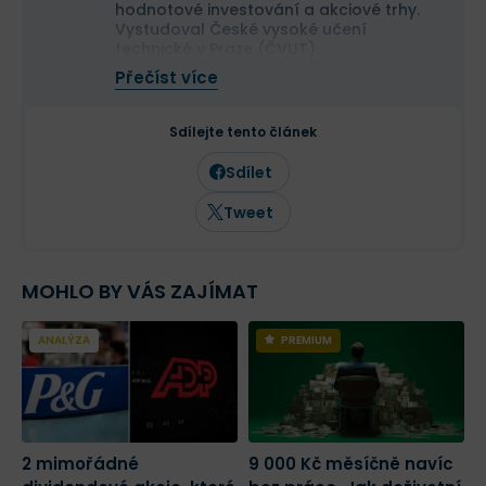
hodnotové investování a akciové trhy.
Vystudoval České vysoké učení
technické v Praze (ČVUT).
Ve své investiční strategii kombinuje
Přečíst více
aktivní i pasivní přístup a zaměřuje se
především na kvalitní růstové
společnosti a value investice. Ve svých
Sdílejte tento článek
článcích se věnuje investičním
strategiím, psychologii investování a
Sdílet
analýze jednotlivých akcií.
Tweet
MOHLO BY VÁS ZAJÍMAT
ANALÝZA
PREMIUM
2 mimořádné
9 000 Kč měsíčně navíc
N