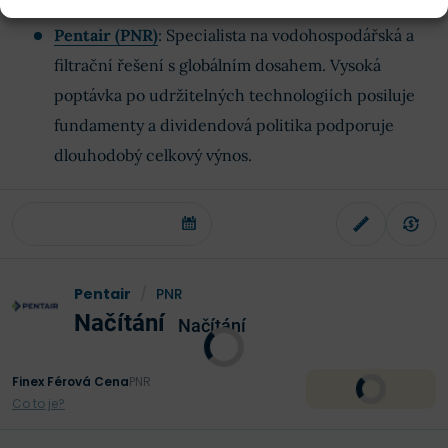
Pentair (PNR)
: Specialista na vodohospodářská a
filtrační řešení s globálním dosahem. Vysoká
poptávka po udržitelných technologiích posiluje
fundamenty a dividendová politika podporuje
dlouhodobý celkový výnos.
Pentair
/
PNR
Načítání
Načítání
Finex Férová Cena
PNR
Co to je?