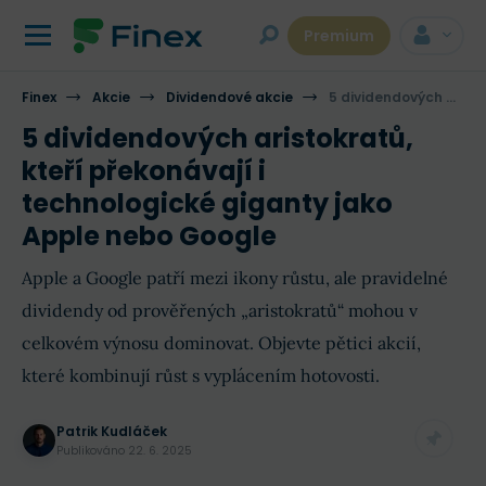
Premium
Finex
Akcie
Dividendové akcie
5 dividendových aristokratů, kteří překonávají i technologické giganty jako Apple nebo Google
5 dividendových aristokratů,
kteří překonávají i
technologické giganty jako
Apple nebo Google
Apple a Google patří mezi ikony růstu, ale pravidelné
dividendy od prověřených „aristokratů“ mohou v
celkovém výnosu dominovat. Objevte pětici akcií,
které kombinují růst s vyplácením hotovosti.
Patrik Kudláček
Publikováno
22. 6. 2025