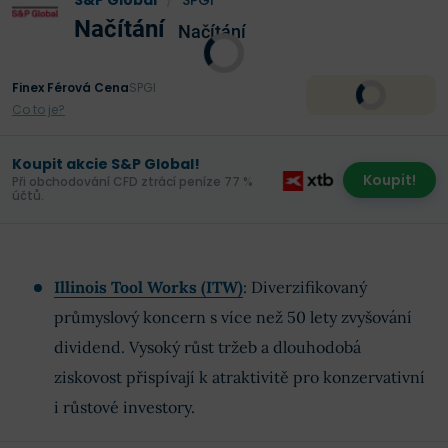
S&P Global
/
SPGI
Načítání
Načítání
Finex Férová Cena
SPGI
Co to je?
Koupit akcie S&P Global!
Koupit!
Při obchodování CFD ztrácí peníze 77 %
účtů.
Illinois Tool Works (ITW)
: Diverzifikovaný
průmyslový koncern s více než 50 lety zvyšování
dividend. Vysoký růst tržeb a dlouhodobá
ziskovost přispívají k atraktivitě pro konzervativní
i růstové investory.