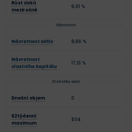
Růst zisků
6,01 %
meziročně
Výkonnost
Návratnost aktiv
8,66 %
Návratnost
17,13 %
vlastního kapitálu
Statistiky akcií
Dnešní objem
0
52týdenní
$114
maximum