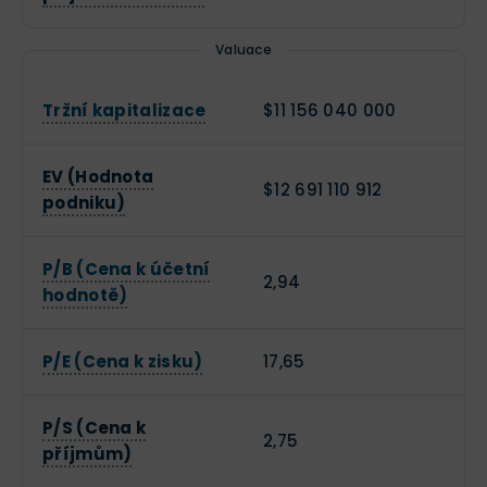
Valuace
Tržní kapitalizace
$11 156 040 000
EV (Hodnota
$12 691 110 912
podniku)
P/B (Cena k účetní
2,94
hodnotě)
P/E (Cena k zisku)
17,65
P/S (Cena k
2,75
příjmům)