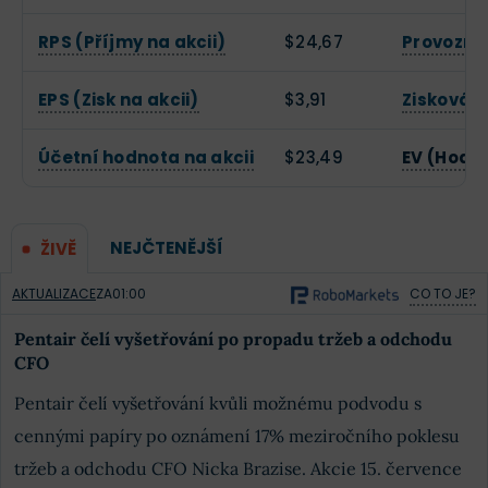
RPS (Příjmy na akcii)
$24,67
Provozní
EPS (Zisk na akcii)
$3,91
Zisková 
Účetní hodnota na akcii
$23,49
EV (Hodn
NEJČTENĚJŠÍ
ŽIVĚ
AKTUALIZACE
ZA
01:00
CO TO JE?
Pentair čelí vyšetřování po propadu tržeb a odchodu
CFO
Pentair čelí vyšetřování kvůli možnému podvodu s
cennými papíry po oznámení 17% meziročního poklesu
tržeb a odchodu CFO Nicka Brazise. Akcie 15. července