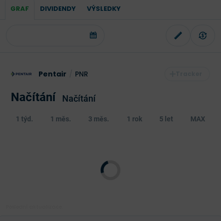
GRAF
DIVIDENDY
VÝSLEDKY
Pentair
/
PNR
Načítání
Načítání
1 týd.
1 měs.
3 měs.
1 rok
5 let
MAX
Poslední aktualizace: