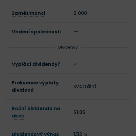
Zaměstnanci
9 000
Vedení společnosti
--
Dividendy
Vyplácí dividendy?
Frekvence výplaty
Kvartální
dividend
Roční dividenda na
$1,06
akcii
Dividendový výnos
1,52 %