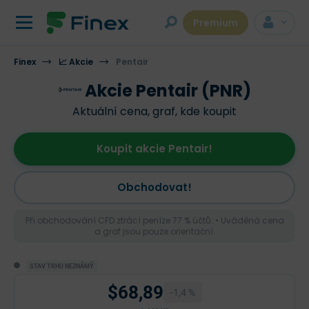
Premium
Finex
📈 Akcie
Pentair
Akcie Pentair (PNR)
Aktuální cena, graf, kde koupit
Koupit akcie Pentair!
Obchodovat!
Při obchodování CFD ztrácí peníze 77 % účtů. • Uváděná cena
a graf jsou pouze orientační.
STAV TRHU NEZNÁMÝ
$68,89
-1,4 %