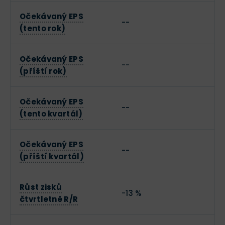
Očekávaný EPS
--
(tento rok)
Očekávaný EPS
--
(příští rok)
Očekávaný EPS
--
(tento kvartál)
Očekávaný EPS
--
(příští kvartál)
Růst zisků
-13 %
čtvrtletně R/R