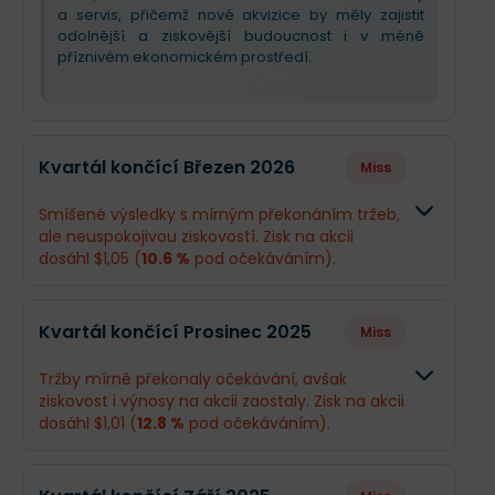
a servis, přičemž nové akvizice by měly zajistit
odolnější a ziskovější budoucnost i v méně
příznivém ekonomickém prostředí.
Kvartál končící Březen 2026
Miss
Smíšené výsledky s mírným překonáním tržeb,
ale neuspokojivou ziskovostí. Zisk na akcii
dosáhl $1,05 (
10.6 %
pod očekáváním).
Odhad
Skutečnos
Kvartál končící Prosinec 2025
Miss
Obrat
$1,03 mld.
$1,04 mld.
Tržby mírně překonaly očekávání, avšak
ziskovost i výnosy na akcii zaostaly. Zisk na akcii
Příjmy
$191,1 mil.
$172,4 mil.
dosáhl $1,01 (
12.8 %
pod očekáváním).
EPS
$1,17
$1,05
Odhad
Skutečno