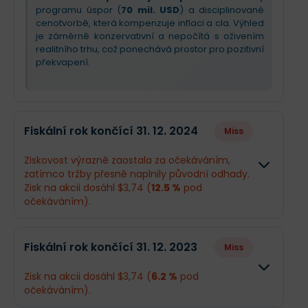
programu úspor (
70 mil. USD
) a disciplinované
cenotvorbě, která kompenzuje inflaci a cla. Výhled
je záměrně konzervativní a nepočítá s oživením
realitního trhu, což ponechává prostor pro pozitivní
překvapení.
Fiskální rok končící 31. 12. 2024
Miss
Ziskovost výrazně zaostala za očekáváním,
zatímco tržby přesně naplnily původní odhady.
Zisk na akcii dosáhl $3,74 (
12.5 %
pod
očekáváním).
Odhad
Skutečno
Fiskální rok končící 31. 12. 2023
Miss
Obrat
$4,08 mld.
$4,08 mld
Zisk na akcii dosáhl $3,74 (
6.2 %
pod
očekáváním).
Příjmy
$708,4 mil.
$625,4 mil