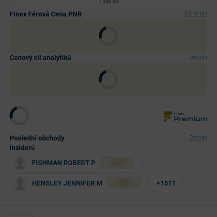
1 446 Kč
Finex Férová Cena PNR
Co to je?
Cenový cíl analytiků
Detaily
Poslední obchody
Detaily
insiderů
FISHMAN ROBERT P
XXX
HENSLEY JENNIFER M
+1511
XXX