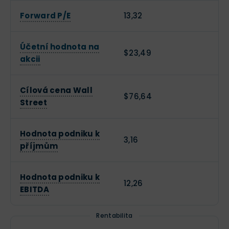
Forward P/E
13,32
Účetní hodnota na
$23,49
akcii
Cílová cena Wall
$76,64
Street
Hodnota podniku k
3,16
příjmům
Hodnota podniku k
12,26
EBITDA
Rentabilita