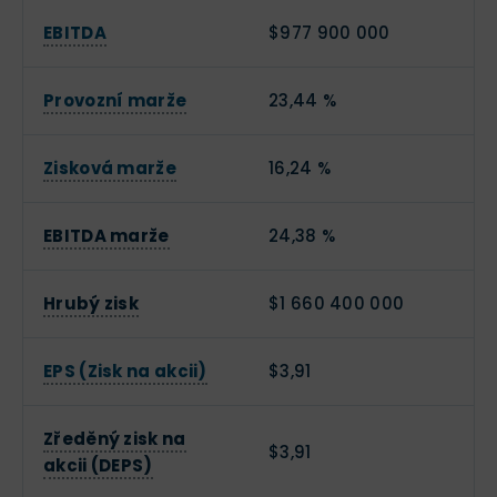
EBITDA
$977 900 000
Provozní marže
23,44 %
Zisková marže
16,24 %
EBITDA marže
24,38 %
Hrubý zisk
$1 660 400 000
EPS (Zisk na akcii)
$3,91
Zředěný zisk na
$3,91
akcii (DEPS)