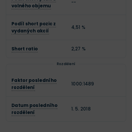
--
volného objemu
Podíl short pozic z
4,51 %
vydaných akcií
Short ratio
2,27 %
Rozdělení
Faktor posledního
1000:1489
rozdělení
Datum posledního
1. 5. 2018
rozdělení