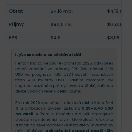
firma efektivně ořezává méně ziskové aktivity a
výši 70 milionů USD
a inovace. Investoři by měli
soustředí se na klíčové zákazníky. To vedlo k
očekávat silnější druhou polovinu roku a stabilitu
Obrat
$4,16 mld.
$4,18 mld.
rekordnímu provoznímu zisku
a silnému cash
díky statusu
„Dividend King“
, přičemž růst zisku
flow.
bude tažen spíše vnitřní efektivitou než prudkým
Příjmy
$811,5 mil.
$653,8 mil.
růstem trhu.
Pro nadcházející čtvrtletí a rok 2026 společnost
hledí do budoucna s optimismem a
zvyšuje
EPS
$4,9
$3,96
celoroční výhled
. Investoři by měli sledovat
především segment bazénů, kde se očekává
návrat k objemovému růstu
, a integraci nové
Co se stalo a co očekávat dál
akvizice HydroStop. I přes rizika v podobě cel a
Pentair má za sebou rekordní rok 2025, kdy i přes
vyšších úrokových sazeb Pentair vykazuje vysokou
mírné zaostání za odhady EPS (skutečnost 3,96
provozní disciplínu, která by měla zajistit
USD vs. prognóza 4,90 USD) dosáhl historických
pokračující expanzi marží i v příštím roce.
tržeb 4,18 miliardy USD. Hlavním motorem byl
segment bazénů a průmyslových průtoků, zatímco
divize vodních řešení čelila útlumu.
Pro rok 2026 společnost očekává růst tržeb o 3–4
% a ambiciózní zvýšení zisku na
5,25–5,40 USD
na akcii
. Klíčem k úspěchu má být strategické
sloučení rezidenčních divizí, které zlepší efektivitu
a zacílí na severoamerické instalatéry. Investoři by
měli očekávat
pokračující expanzi marží
díky