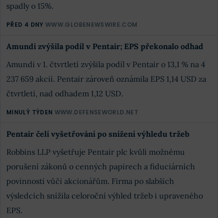
spadly o 15%.
PŘED 4 DNY
WWW.GLOBENEWSWIRE.COM
Amundi zvýšila podíl v Pentair; EPS překonalo odhad
Amundi v 1. čtvrtletí zvýšila podíl v Pentair o 13,1 % na 4
237 659 akcií. Pentair zároveň oznámila EPS 1,14 USD za
čtvrtletí, nad odhadem 1,12 USD.
MINULÝ TÝDEN
WWW.DEFENSEWORLD.NET
Pentair čelí vyšetřování po snížení výhledu tržeb
Robbins LLP vyšetřuje Pentair plc kvůli možnému
porušení zákonů o cenných papírech a fiduciárních
povinností vůči akcionářům. Firma po slabších
výsledcích snížila celoroční výhled tržeb i upraveného
EPS.