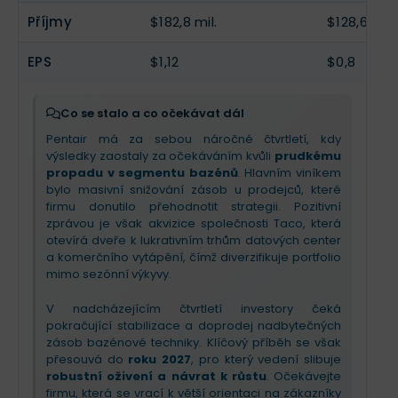
Příjmy
$182,8 mil.
$128,6 mil.
EPS
$1,12
$0,8
Co se stalo a co očekávat dál
Pentair má za sebou náročné čtvrtletí, kdy
výsledky zaostaly za očekáváním kvůli
prudkému
propadu v segmentu bazénů
. Hlavním viníkem
bylo masivní snižování zásob u prodejců, které
firmu donutilo přehodnotit strategii. Pozitivní
zprávou je však akvizice společnosti Taco, která
otevírá dveře k lukrativním trhům datových center
a komerčního vytápění, čímž diverzifikuje portfolio
mimo sezónní výkyvy.
V nadcházejícím čtvrtletí investory čeká
pokračující stabilizace a doprodej nadbytečných
zásob bazénové techniky. Klíčový příběh se však
přesouvá do
roku 2027
, pro který vedení slibuje
robustní oživení a návrat k růstu
. Očekávejte
firmu, která se vrací k větší orientaci na zákazníky