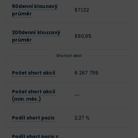
50denní klouzavý
$71,32
průměr
200denní klouzavý
$90,95
průměr
Shortaři akcií
Počet short akcií
6 267 759
Počet short akcií
--
(min. měs.)
Podíl short pozic
2,27 %
Podíl short pozic z