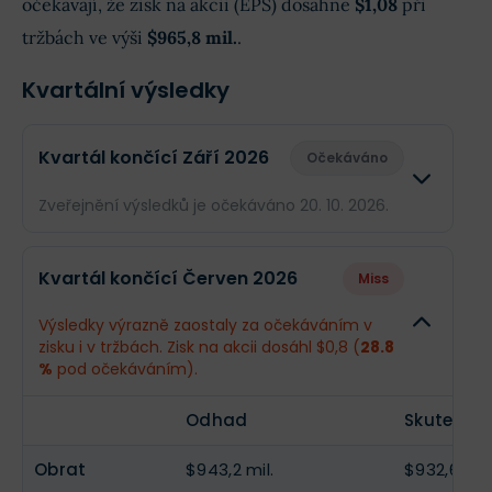
očekávají, že zisk na akcii (EPS) dosáhne
$1,08
při
tržbách ve výši
$965,8 mil.
.
Kvartální výsledky
Kvartál končící Září 2026
Očekáváno
Zveřejnění výsledků je očekáváno 20. 10. 2026.
Odhad
Skuteč
Kvartál končící Červen 2026
Miss
Obrat
$965,8 mil.
--
Výsledky výrazně zaostaly za očekáváním v
zisku i v tržbách. Zisk na akcii dosáhl $0,8 (
28.8
Příjmy
$176 mil.
--
%
pod očekáváním).
EPS
$1,08
--
Odhad
Skutečno
Obrat
$943,2 mil.
$932,6 mil.