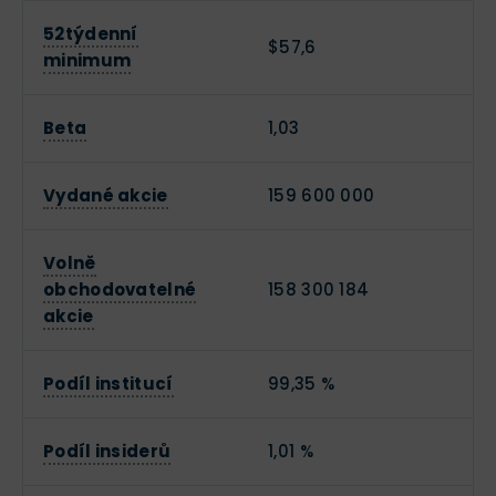
52týdenní
$57,6
minimum
Beta
1,03
Vydané akcie
159 600 000
Volně
obchodovatelné
158 300 184
akcie
Podíl institucí
99,35 %
Podíl insiderů
1,01 %