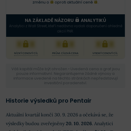
změnu o
oproti aktuální ceně
.
NA ZÁKLADĚ NÁZORU
ANALYTIKŮ
Analytici z Wall Street, kteří nedávno vydali doporučení ohledně
akcií PNR.
XXX
XXX
XXX
NÍZKÝ CENOVÝ CÍL
PRŮM. CÍLOVÁ CENA
VYSOKÝ CENOVÝ CÍL
Váš kapitál může být ohrožen • Uvedená cena a graf jsou
pouze informativní. Negarantujeme žádné výnosy a
informace uvedené na těchto stránkách nepředstavují
investiční poradenství.
Historie výsledků pro Pentair
Aktuální kvartál končí 30. 9. 2026 a očekává se, že
výsledky budou zveřejněny
20. 10. 2026
. Analytici