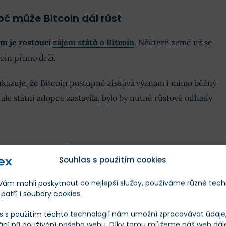
oč může Bitcoin dál růst
m je rostoucí
zájem států o Bitcoin
. Některé země už se
oin přímo drží.
ukazuje, že Bitcoin postupně získává význam i mimo běžný
 ale státní adopce zastavila, bylo by nutné růstové odhady
Souhlas s použitím cookies
Již hlasovalo 248 čtenářů
m mohli poskytnout co nejlepší služby, používáme různé tech
patří i soubory cookies.
 na plný start regulace MiCA a konec
 (od 1. července)?
s s použitím těchto technologií nám umožní zpracovávat údaje, 
ání při používání našeho webu. Díky tomu můžeme náš web dál