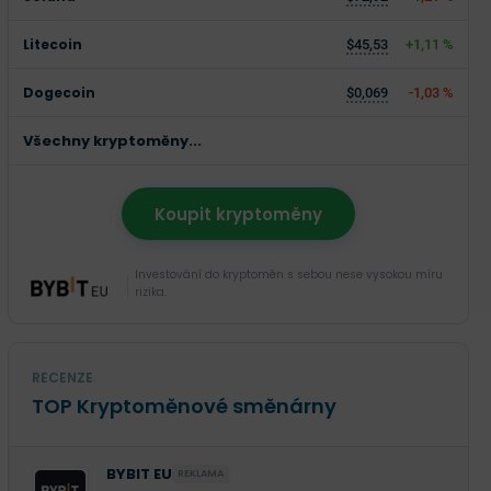
Litecoin
$45,53
+1,11 %
Dogecoin
$0,069
-1,03 %
Všechny kryptoměny...
Koupit kryptoměny
Investování do kryptoměn s sebou nese vysokou míru
rizika.
RECENZE
TOP Kryptoměnové směnárny
BYBIT EU
REKLAMA