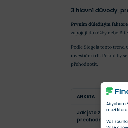
3 hlavní důvody, pr
Prvním důležitým faktore
zapojují do těžby nebo Bitc
Podle Siegela tento trend 
investiční trh. Pokud by se
přehodnotit.
ANKETA
Abychom Vá
mezi které 
Jak jste zareagovali
přechodného období
Váš souhla
Vaše chov