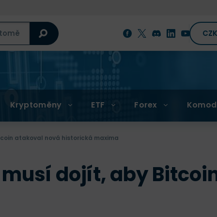
CZ
Kryptoměny
ETF
Forex
Komod
itcoin atakoval nová historická maxima
 musí dojít, aby Bitco