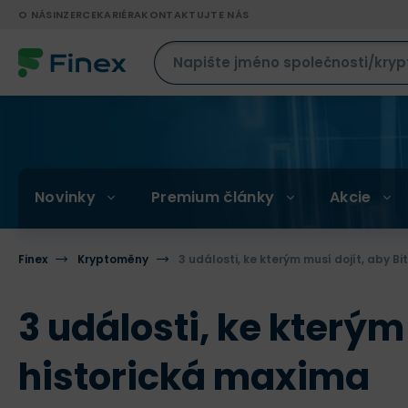
O NÁS
INZERCE
KARIÉRA
KONTAKTUJTE NÁS
Novinky
Premium články
Akcie
Finex
Kryptoměny
3 události, ke kterým musí dojít, aby B
3 události, ke kterým
historická maxima