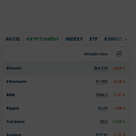
AKCIE
KRYPTOMĚNY
INDEXY
ETF
KOMODITY
Aktuální cena
Bitcoin
$64 318
-0,64 %
Ethereum
$1 902
-0,24 %
BNB
$586,5
-1,37 %
Ripple
$1,03
-1,88 %
Cardano
$0,2
+7,06 %
Solana
$72,92
-1,21 %