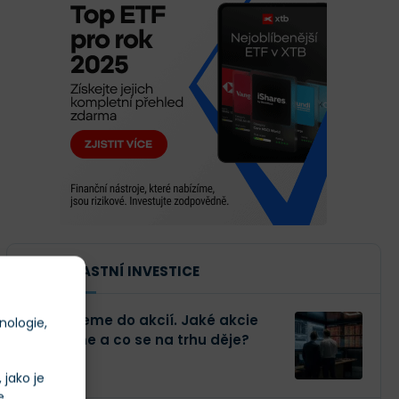
NAŠE VLASTNÍ INVESTICE
Investujeme do akcií. Jaké akcie
nologie,
kupujeme a co se na trhu děje?
jako je
e