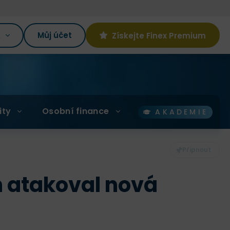
K
Můj účet
Získejte Finex Premium
ity
Osobní finance
AKADEMIE
in atakoval nová