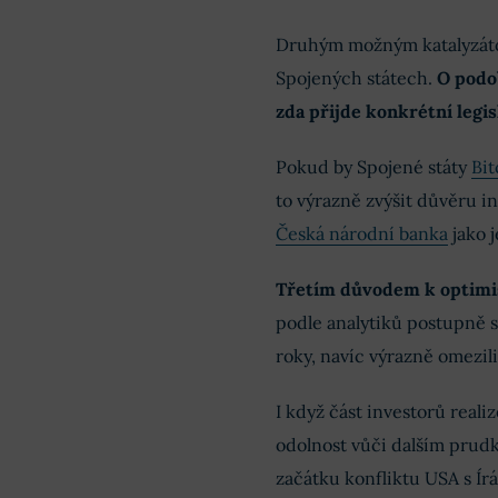
Druhým možným katalyzátor
Spojených státech.
O podo
zda přijde konkrétní legis
Pokud by Spojené státy
Bit
to výrazně zvýšit důvěru i
Česká národní banka
jako j
Třetím důvodem k optimism
podle analytiků postupně sl
roky, navíc výrazně omezili
I když část investorů reali
odolnost vůči dalším prud
začátku konfliktu USA s Ír