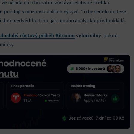
 že nálada na trhu zatím zůstává relativně křehká.
le počítají s možností dalších výkyvů. To by sedělo do teze,
li dno medvědího trhu, jak mnoho analytiků předpokládá.
uhodobý růstový příběh Bitcoinu
velmi silný
, pokud
dmínky.