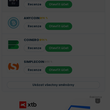
Recenze
Otevřít účet
ANYCOIN
96 %
Recenze
Otevřít účet
COINERO
94 %
Recenze
Otevřít účet
SIMPLECOIN
88 %
Recenze
Otevřít účet
Ukázat všechny směnárny
Reklama
i