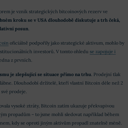
em je vznik strategických bitcoinových rezerv ve
bném kroku se v USA dlouhodobě diskutuje a trh čeká,
lativní posun
.
coin
oficiálně podpořily jako strategické aktivum, mohlo by
nstitucionálních investorů. V tomto ohledu
se zapojuje i
edna z prvních.
u je zlepšující se situace přímo na trhu
. Prodejní tlak
ábne. Dlouhodobí držitelé, kteří vlastní Bitcoin déle než 2
 své prodeje.
zovala vysoké ztráty, Bitcoin zatím ukazuje překvapivou
kým propadům – to jsme mohli sledovat například během
ánem, kdy se oproti jiným aktivům propadl znatelně méně.