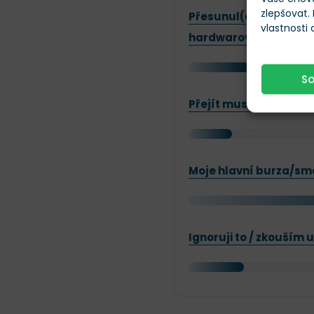
zlepšovat.
Přesunul(a) jsem větš
vlastnosti
hardwarovou/softwar
S
Přejít musím, aktuálně
Moje hlavní burza/smě
Ignoruji to / zkouším 