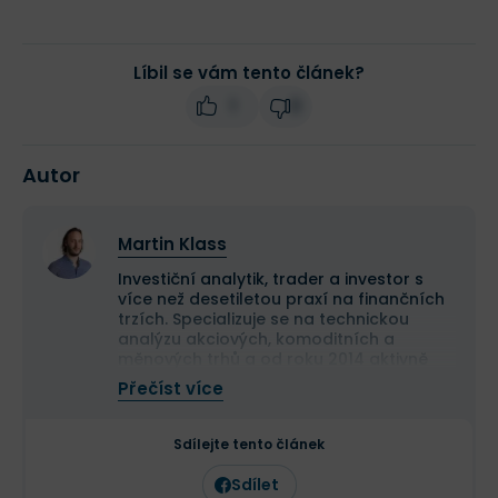
Líbil se vám tento článek?
1
0
Autor
Martin Klass
Investiční analytik, trader a investor s
více než desetiletou praxí na finančních
trzích. Specializuje se na technickou
analýzu akciových, komoditních a
měnových trhů a od roku 2014 aktivně
obchoduje vlastní kapitál. Své obchodní
Přečíst více
výsledky dlouhodobě dokládá veřejnou
equity obchodního účtu.
Je držitelem titulu Ph.D. v oboru finance a
Sdílejte tento článek
vedle vlastního obchodování publikuje
odborné analýzy a komentáře zaměřené
Sdílet