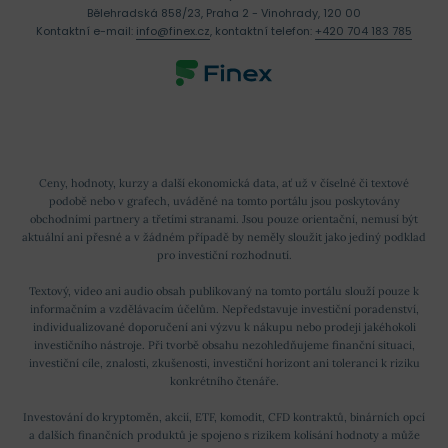
Bělehradská 858/23, Praha 2 - Vinohrady, 120 00
Kontaktní e-mail:
info@finex.cz
, kontaktní telefon:
+420 704 183 785
Ceny, hodnoty, kurzy a další ekonomická data, ať už v číselné či textové
podobě nebo v grafech, uváděné na tomto portálu jsou poskytovány
obchodními partnery a třetími stranami. Jsou pouze orientační, nemusí být
aktuální ani přesné a v žádném případě by neměly sloužit jako jediný podklad
pro investiční rozhodnutí.
Textový, video ani audio obsah publikovaný na tomto portálu slouží pouze k
informačním a vzdělávacím účelům. Nepředstavuje investiční poradenství,
individualizované doporučení ani výzvu k nákupu nebo prodeji jakéhokoli
investičního nástroje. Při tvorbě obsahu nezohledňujeme finanční situaci,
investiční cíle, znalosti, zkušenosti, investiční horizont ani toleranci k riziku
konkrétního čtenáře.
Investování do kryptoměn, akcií, ETF, komodit, CFD kontraktů, binárních opcí
a dalších finančních produktů je spojeno s rizikem kolísání hodnoty a může