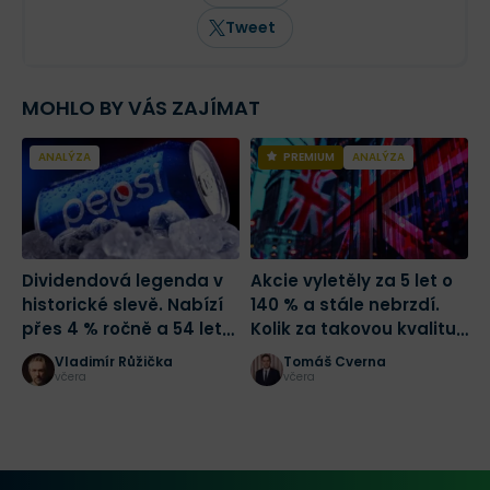
na trading a investování. Jeho články
pravidelně vycházejí nejen na Finexu, ale
Tweet
také v dalších finančních médiích.
MOHLO BY VÁS ZAJÍMAT
ANALÝZA
PREMIUM
ANALÝZA
Dividendová legenda v
Akcie vyletěly za 5 let o
A
historické slevě. Nabízí
140 % a stále nebrzdí.
h
přes 4 % ročně a 54 let
Kolik za takovou kvalitu
J
růstu dividendy
zaplatit?
t
Vladimír Růžička
Tomáš Cverna
včera
včera