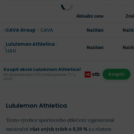
Aktuální cena
Změ
CAVA Group
/
CAVA
Načítání
Načít
Lululemon Athletica
/
Načítání
Načít
LULU
Koupit akcie Lululemon Athletica!
Koupit!
Při obchodování CFD ztrácí peníze 77 %
účtů.
Lululemon Athletica
Tento výrobce sportovního oblečení vygeneroval
meziroční
růst svých tržeb o 9,39 %
a s růstem