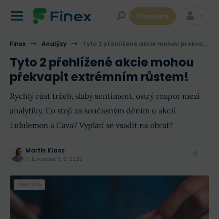
Premium
Finex
Analýzy
Tyto 2 přehlížené akcie mohou překvapit extrémním růstem!
Tyto 2 přehlížené akcie mohou
překvapit extrémním růstem!
Rychlý růst tržeb, slabý sentiment, ostrý rozpor mezi
analytiky. Co stojí za současným děním u akcií
Lululemon a Cava? Vyplatí se vsadit na obrat?
Martin Klass
Publikováno
3. 9. 2025
ANALÝZA