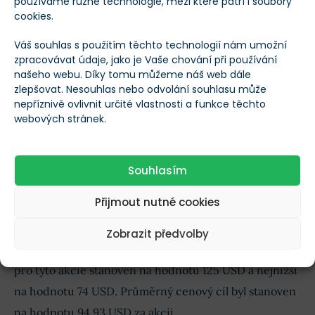
používáme různé technologie, mezi které patří i soubory
cookies.
Váš souhlas s použitím těchto technologií nám umožní
zpracovávat údaje, jako je Vaše chování při používání
našeho webu. Díky tomu můžeme náš web dále
zlepšovat. Nesouhlas nebo odvolání souhlasu může
nepříznivě ovlivnit určité vlastnosti a funkce těchto
webových stránek.
Cenová predikce pro akcie Cava od analytiků z Wall Street
Cenové predikce pro tyto akcie se účastnilo celkem 15
Souhlasím
analytiků z Wall Street a
10 z nich doporučuje tyto
akcie nyní nakoupit
a pouze 5 analytiků doporučuje s
Přijmout nutné cookies
nákupy, ale i prodeji počkat.
Zobrazit předvolby
Nejvyšší cenový cíl na nadcházejících 12 měsíců byl
pro tyto akcie stanoven na hodnotu 125 USD a nejnižší
na hodnotu 74 USD. Průměrný cenový cíl byl stanoven
na hodnotu 94,93 USD za akcii.