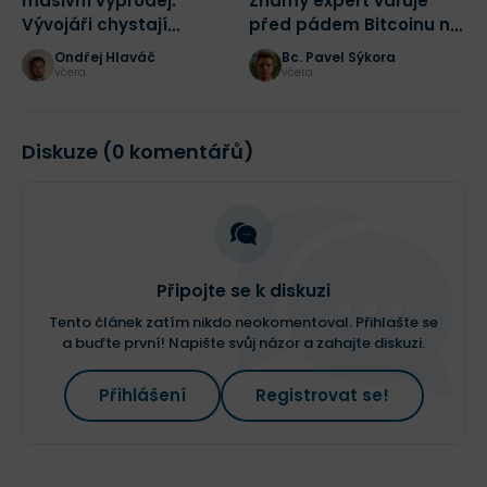
masivní výprodej.
Známý expert varuje
W
Vývojáři chystají
před pádem Bitcoinu na
b
radikální změnu sítě
43 500 dolarů
p
Ondřej Hlaváč
Bc. Pavel Sýkora
včera
včera
Diskuze (0 komentářů)
Připojte se k diskuzi
Tento článek zatím nikdo neokomentoval. Přihlašte se
a buďte první! Napište svůj názor a zahajte diskuzi.
Přihlášení
Registrovat se!