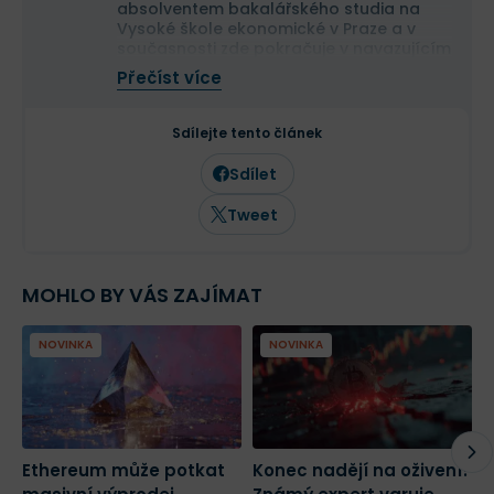
absolventem bakalářského studia na
Vysoké škole ekonomické v Praze a v
současnosti zde pokračuje v navazujícím
magisterském studiu.
Přečíst více
Na finančních trzích se pohybuje již více
než deset let a dlouhodobě se věnuje
analýze tradičních i kryptoměnových
Sdílejte tento článek
trhů. Ve Finexu působí jako šéfredaktor a
zaměřuje se na investování,
Sdílet
makroekonomii a aktuální dění na
finančních trzích.
Tweet
MOHLO BY VÁS ZAJÍMAT
NOVINKA
NOVINKA
Ethereum může potkat
Konec nadějí na oživení?
K