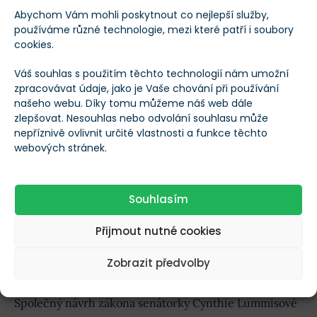
vyjádřit ke svým interním jednáním.
Navzdory
Abychom Vám mohli poskytnout co nejlepší služby,
zpožděním Bílý dům tvrdí, že záměr oznámený
používáme různé technologie, mezi které patří i soubory
cookies.
Trumpem nadále platí
.
Váš souhlas s použitím těchto technologií nám umožní
Mluvčí Liz Hustonová uvedla, že Trump ve své volební
zpracovávat údaje, jako je Vaše chování při používání
našeho webu. Díky tomu můžeme náš web dále
kampani prosazoval vizi upevnění postavení Ameriky
zlepšovat. Nesouhlas nebo odvolání souhlasu může
jako světové metropole kryptoměn a dalších
nepříznivě ovlivnit určité vlastnosti a funkce těchto
špičkových technologií.
webových stránek.
Podle ní administrativa vyhodnocuje nejvhodnější
Souhlasím
strukturu jak pro Strategickou bitcoinovou rezervu,
tak pro širší zásobu digitálních aktiv.
Mezitím se v
Přijmout nutné cookies
americkém senátu snaží politici protlačit podobnou
Zobrazit předvolby
záležitost
.
Společný návrh zákona senátorky Cynthie Lummisové