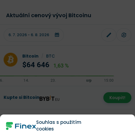
Aktuální cenový vývoj Bitcoinu
Bitcoin
/
BTC
$64 646
1,63 %
Kupte si Bitcoin
Koupit!
Souhlas s použitím
Ministerstvo obchodu i ministerstvo financí se odmítly
cookies