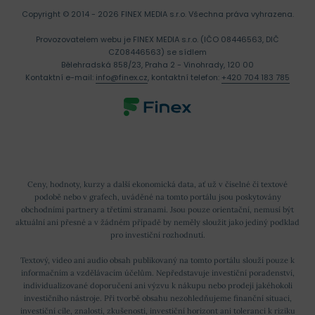
Copyright © 2014 - 2026 FINEX MEDIA s.r.o.
Všechna práva vyhrazena.
Provozovatelem webu je FINEX MEDIA s.r.o. (IČO 08446563, DIČ
CZ08446563) se sídlem
Bělehradská 858/23, Praha 2 - Vinohrady, 120 00
Kontaktní e-mail:
info@finex.cz
, kontaktní telefon:
+420 704 183 785
Ceny, hodnoty, kurzy a další ekonomická data, ať už v číselné či textové
podobě nebo v grafech, uváděné na tomto portálu jsou poskytovány
obchodními partnery a třetími stranami. Jsou pouze orientační, nemusí být
aktuální ani přesné a v žádném případě by neměly sloužit jako jediný podklad
pro investiční rozhodnutí.
Textový, video ani audio obsah publikovaný na tomto portálu slouží pouze k
informačním a vzdělávacím účelům. Nepředstavuje investiční poradenství,
individualizované doporučení ani výzvu k nákupu nebo prodeji jakéhokoli
investičního nástroje. Při tvorbě obsahu nezohledňujeme finanční situaci,
investiční cíle, znalosti, zkušenosti, investiční horizont ani toleranci k riziku