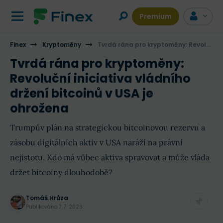
Premium
Finex
Kryptoměny
Tvrdá rána pro kryptoměny: Revoluční iniciativa vládního držení bitcoinů v USA je ohrožena
Tvrdá rána pro kryptoměny:
Revoluční iniciativa vládního
držení bitcoinů v USA je
ohrožena
Trumpův plán na strategickou bitcoinovou rezervu a
zásobu digitálních aktiv v USA naráží na právní
nejistotu. Kdo má vůbec aktiva spravovat a může vláda
držet bitcoiny dlouhodobě?
Tomáš Hrůza
Publikováno
7. 7. 2026