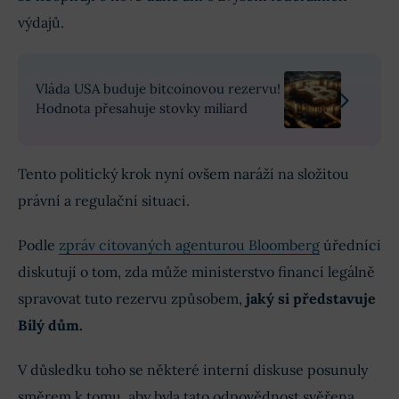
výdajů.
Vláda USA buduje bitcoinovou rezervu!
Hodnota přesahuje stovky miliard
Tento politický krok nyní ovšem naráží na složitou
právní a regulační situaci.
Podle
zpráv citovaných agenturou Bloomberg
úředníci
diskutují o tom, zda může ministerstvo financí legálně
spravovat tuto rezervu způsobem,
jaký si představuje
Bílý dům.
V důsledku toho se některé interní diskuse posunuly
směrem k tomu, aby byla tato odpovědnost svěřena