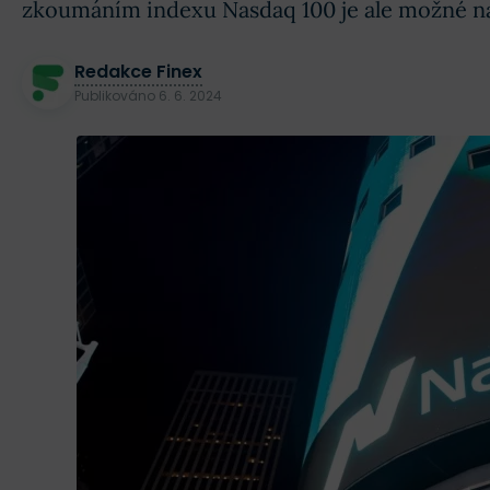
zkoumáním indexu Nasdaq 100 je ale možné nají
Redakce Finex
Publikováno
6. 6. 2024