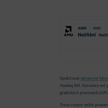
AMD
/
AMD
Načítání
Načít
Společnost
Advanced Micr
Nasdaq 100. Navzdory své 
grafických procesorů (GP
Tento rozpor může pramen