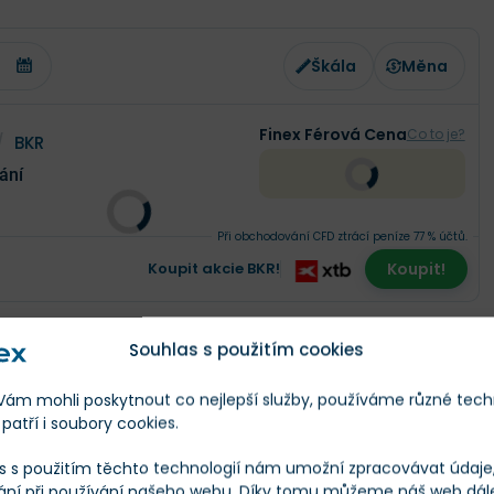
Škála
Měna
Finex Férová Cena
Co to je?
/
BKR
ání
Při obchodování CFD ztrácí peníze 77 % účtů.
Koupit akcie BKR!
Koupit!
Souhlas s použitím cookies
yniká jako
slibná investice
, zejména v době, kdy se
m mohli poskytnout co nejlepší služby, používáme různé tech
em
frakování
.
patří i soubory cookies.
é kritizují frakování za jeho formu znečišťování přírody a
s s použitím těchto technologií nám umožní zpracovávat údaje, 
ání při používání našeho webu. Díky tomu můžeme náš web dál
ánci tvrdí, že je
nezbytný pro energetickou nezávislost