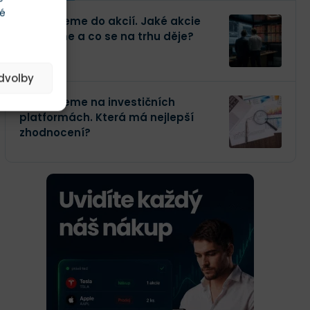
té
Investujeme do akcií. Jaké akcie
kupujeme a co se na trhu děje?
edvolby
Investujeme na investičních
platformách. Která má nejlepší
zhodnocení?