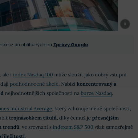
 Finex.cz do oblíbených na
Zprávy Google
.
 ale i
index Nasdaq 100
může sloužit jako dobrý vstupní
edají
podhodnocené akcie
. Nabízí
koncentrovaný a
ed
nejhodnotnějších společností na
burze Nasdaq
.
nes Industrial Average
, který zahrnuje méně společností,
ubit
trojnásobkem titulů
, díky čemuž je
přesnějším
h trendů
, ve srovnání s
indexem S&P 500
však samozřejmě
říležitostí
.