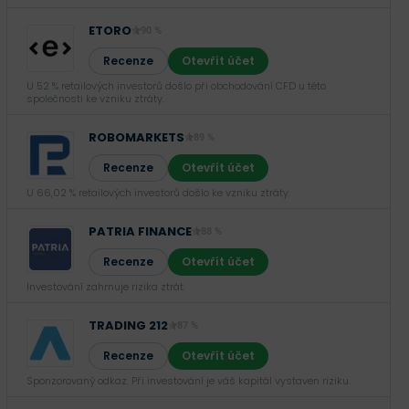
ETORO
90 %
Recenze
Otevřít účet
U 52 % retailových investorů došlo při obchodování CFD u této
společnosti ke vzniku ztráty.
ROBOMARKETS
89 %
Recenze
Otevřít účet
U 66,02 % retailových investorů došlo ke vzniku ztráty.
PATRIA FINANCE
88 %
Recenze
Otevřít účet
Investování zahrnuje rizika ztrát.‎
TRADING 212
87 %
Recenze
Otevřít účet
Sponzorovaný odkaz. Při investování je váš kapitál vystaven riziku.