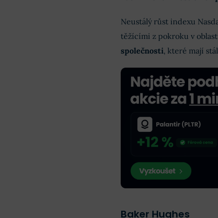
Neustálý růst indexu Nasda
těžícími z pokroku v oblast
společnosti
, které mají st
Baker Hughes