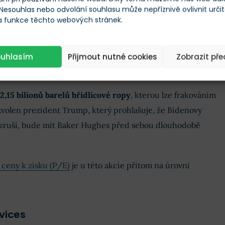
 Nesouhlas nebo odvolání souhlasu může nepříznivě ovlivnit urči
děpodobně leží někde uprostřed, ale jeden fakt zůstává
 a funkce těchto webových stránek.
ed sebou solidní budoucnost
.
myslových odvětví v USA je
závislých na konečných
ouhlasím
Přijmout nutné cookies
Zobrazit př
kud jde o jejich energetické potřeby a výrobky.
2,15 bilionů barelů břidlicové ropy
, kterou lze frakováním
zvolen prezident Trump, který prohlašuje, že Bidenovy
ě zruší, bude mít Baker Hughes před sebou dlouhodobě
ceny k zisku (P/E)
je u této akcie přitom na úrovni
vices