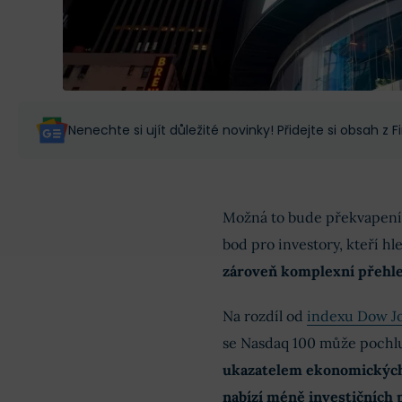
Nenechte si ujít důležité novinky! Přidejte si obsah z
Možná to bude překvapení,
bod pro investory, kteří hl
zároveň komplexní přehl
Na rozdíl od
indexu Dow Jo
se Nasdaq 100 může pochl
ukazatelem ekonomickýc
nabízí méně investičních p