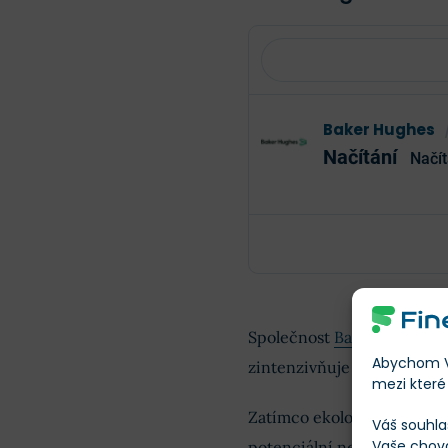
Baker Hughes
Načítání
Načít
Společnost
Baker Hughes
v
Abychom Vá
zintenzivňuje debata kol
mezi které 
Zatímco ekologičtí aktivist
Váš souhla
Vaše chov
potenciální nebezpečí, zast