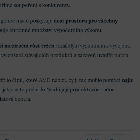
přímé soupeření s konkurenty.
ligence
navíc poskytuje
dost prostoru pro všechny
ebuje ohromné množství výpočetního výkonu.
ní meziroční růst tržeb
rozsáhlým výzkumem a vývojem,
 vylepšení stávajících produktů a zároveň uvádět na trh
tfolio čipů, které AMD nabízí, by jí tak mohlo pomoci
najít
u
, jako se to podařilo Nvidii její produktovou řadou
atová centra.