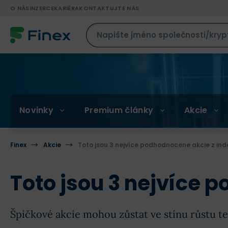
O NÁS
INZERCE
KARIÉRA
KONTAKTUJTE NÁS
Novinky
Premium články
Akcie
Finex
Akcie
Toto jsou 3 nejvíce podhodnocene akcie z in
Toto jsou 3 nejvíce 
Špičkové akcie mohou zůstat ve stínu růstu t