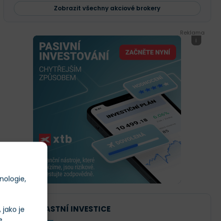
Zobrazit všechny akciové brokery
Reklama
i
nologie,
NAŠE VLASTNÍ INVESTICE
jako je
e