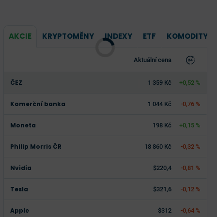
AKCIE
KRYPTOMĚNY
INDEXY
ETF
KOMODITY
Aktuální cena
ČEZ
1 359 Kč
+0,52 %
Komerční banka
1 044 Kč
-0,76 %
Moneta
198 Kč
+0,15 %
Philip Morris ČR
18 860 Kč
-0,32 %
Nvidia
$220,4
-0,81 %
Tesla
$321,6
-0,12 %
Apple
$312
-0,64 %