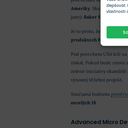
zlepšovat.
Ameriky
. Skutečnost prav
vlastnosti
jasný:
Baker Hughes má př
Je to proto, že mnoho prů
S
produktech frakování
, po
Pod povrchem USA leží na
získat. Pokud bude znovu 
zelené iniciativy okamžit
výnosný těžební projekt.
Současná hodnota
poměru 
necelých 18
.
Advanced Micro De