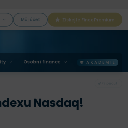
K
Můj účet
Získejte Finex Premium
ity
Osobní finance
AKADEMIE
indexu Nasdaq!