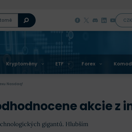
CZ
Kryptoměny
ETF
Forex
Komod
dexu Nasdaq!
podhodnocene akcie z 
echnologických gigantů. Hlubším