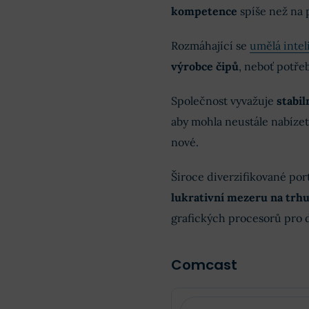
kompetence
spíše než na 
Rozmáhající se
umělá inte
výrobce čipů
, neboť potř
Společnost vyvažuje
stabil
aby mohla neustále nabízet
nové.
Široce diverzifikované por
lukrativní mezeru na trh
grafických procesorů pro d
Comcast