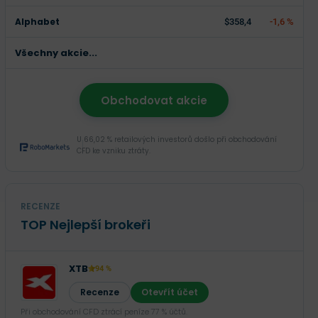
Alphabet
$358,4
-1,6 %
Všechny akcie...
Obchodovat akcie
U 66,02 % retailových investorů došlo při obchodování
CFD ke vzniku ztráty.
RECENZE
TOP Nejlepší brokeři
XTB
94 %
Recenze
Otevřít účet
Při obchodování CFD ztrácí peníze 77 % účtů.