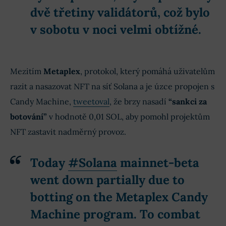
dvě třetiny validátorů, což bylo
v sobotu v noci velmi obtížné.
Mezitím
Metaplex
, protokol, který pomáhá uživatelům
razit a nasazovat NFT na síť Solana a je úzce propojen s
Candy Machine,
tweetoval
, že brzy nasadí
“sankci za
botování”
v hodnotě 0,01 SOL, aby pomohl projektům
NFT zastavit nadměrný provoz.
Today
#Solana
mainnet-beta
went down partially due to
botting on the Metaplex Candy
Machine program. To combat