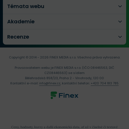
Témata webu
Akademie
Recenze
Copyright © 2014 - 2026 FINEX MEDIA s.r.o.
Všechna práva vyhrazena.
Provozovatelem webu je FINEX MEDIA s.r.o. (IČO 08446563, DIČ
CZ08446563) se sídlem
Bělehradská 858/23, Praha 2 - Vinohrady, 120 00
Kontaktní e-mail:
info@finex.cz
, kontaktní telefon:
+420 704 183 785
Ceny, hodnoty, kurzy a další ekonomická data, ať už v číselné či textové