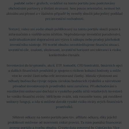
podobě nebo v grafech, uváděné na tomto portálu jsou poskytovány
obchodními partnery a třetími stranami. Jsou pouze orientační, nemusí být
aktuální ani přesné a v žádném případě by neměly sloužit jako jediný podklad
pro investiční rozhodnutí.
Textový, video ani audio obsah publikovaný na tomto portálu slouží pouze k
informačním a vzdělávacím účelům. Nepředstavuje investiční poradenství,
individualizované doporučení ani výzvu k nákupu nebo prodeji jakéhokoli
investičního nástroje. Při tvorbě obsahu nezohledňujeme finanční situaci,
investiční cíle, znalosti, zkušenosti, investiční horizont ani toleranci k riziku
konkrétního čtenáře.
Investování do kryptoměn, akcií, ETF, komodit, CFD kontraktů, binárních opcí
a dalších finančních produktů je spojeno s rizikem kolísání hodnoty a může
vést ke ztrátě části nebo celé investované částky. Minulá výkonnost ani
odhady budoucího vývoje nejsou zárukou budoucích výsledků a návratnost
původně investovaných prostředků není zaručena. Při obchodování s
rozdílovými smlouvami dochází u vysokého podílu účtů retailových investorů
ke vzniku finanční ztráty. Měli byste zvážit, zda rozumíte tomu, jak rozdílové
smlouvy fungují, a zda si můžete dovolit vysoké riziko ztráty svých finančních
prostředků.
Některé odkazy na tomto portálu jsou tzv. affiliate odkazy, díky jejichž
prokliknutí můžeme od inzerentů získat provizi. Ta nám pomáhá financovat
provoz portálu a tvorbu obsahu. Crypto data powered by
CoinGecko
.
Více