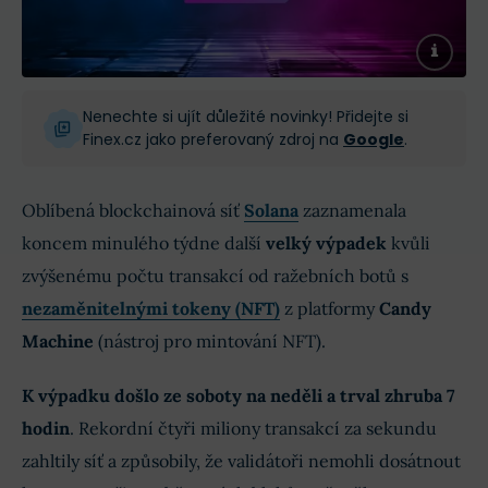
Nenechte si ujít důležité novinky! Přidejte si
Finex.cz jako preferovaný zdroj na
Google
.
Oblíbená blockchainová síť
Solana
zaznamenala
koncem minulého týdne další
velký výpadek
kvůli
zvýšenému počtu transakcí od ražebních botů s
nezaměnitelnými tokeny (NFT)
z platformy
Candy
Machine
(nástroj pro mintování NFT).
K výpadku došlo ze soboty na neděli a
trval zhruba 7
hodin
. Rekordní čtyři miliony transakcí za sekundu
zahltily síť a způsobily, že validátoři nemohli dosátnout