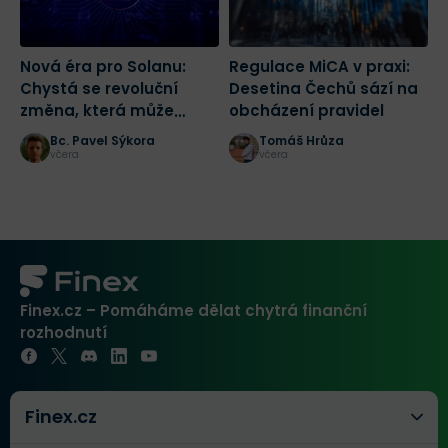
Nová éra pro Solanu:
Regulace MiCA v praxi:
K
Chystá se revoluční
Desetina Čechů sází na
n
změna, která může
obcházení pravidel
n
spustit masivní růst
Č
Bc. Pavel Sýkora
Tomáš Hrůza
včera
včera
Finex.cz – Pomáháme dělat chytrá finanční
rozhodnutí
Finex.cz