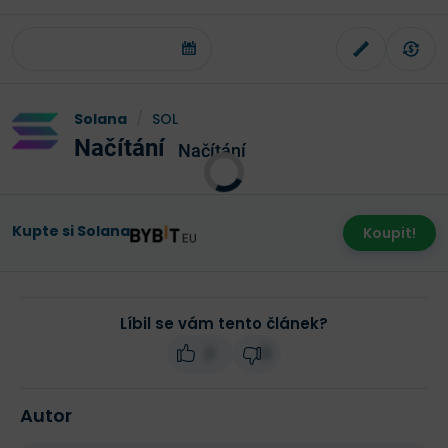
Solana
/
SOL
Načítání
Načítání
Kupte si Solana
Koupit!
Líbil se vám tento článek?
2
0
Autor