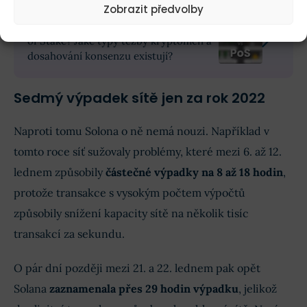
Zobrazit předvolby
Čtěte také
: Proof of Work nebo Proof
of Stake? Jaké typy těžby kryptoměn a
dosahování konsenzu existují?
Sedmý výpadek sítě jen za rok 2022
Naproti tomu Solona o ně nemá nouzi. Například v
tomto roce síť sužovaly problémy, které mezi 6. až 12.
lednem způsobily
částečné výpadky na 8 až 18 hodin
,
protože transakce s vysokým počtem výpočtů
způsobily snížení kapacity sítě na několik tisíc
transakcí za sekundu.
O pár dní později mezi 21. a 22. lednem pak opět
Solana
zaznamenala přes 29 hodin výpadku
, jelikož