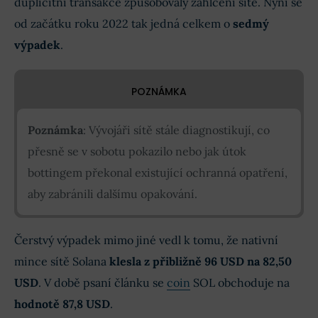
duplicitní transakce způsobovaly zahlcení sítě. Nyní se
od začátku roku 2022 tak jedná celkem o
sedmý
výpadek
.
POZNÁMKA
Poznámka
: Vývojáři sítě stále diagnostikují, co
přesně se v sobotu pokazilo nebo jak útok
bottingem překonal existující ochranná opatření,
aby zabránili dalšímu opakování.
Čerstvý výpadek mimo jiné vedl k tomu, že nativní
mince sítě Solana
klesla z přibližně 96 USD na 82,50
USD
. V době psaní článku se
coin
SOL obchoduje na
hodnotě 87,8 USD
.