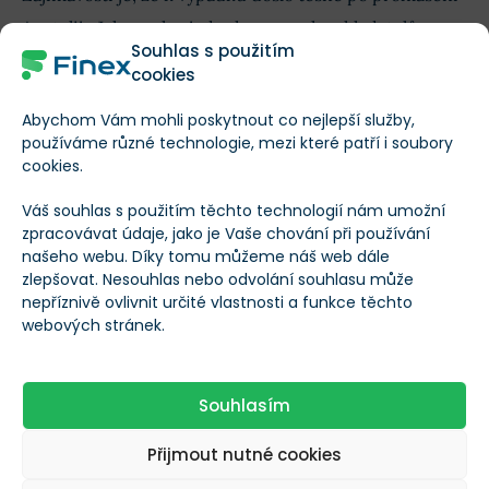
Anatolije Jakovenka, jednoho ze spoluzakladatelů
Souhlas s použitím
projektu Solana, který uvedl, že algoritmus konsensu
cookies
Bitcoinu
by měl přejít na
Proof of Stake
.
Abychom Vám mohli poskytnout co nejlepší služby,
používáme různé technologie, mezi které patří i soubory
“
Pokud Bitcoin nakonec
cookies.
nepřejde na Proof of Stake,
Váš souhlas s použitím těchto technologií nám umožní
nikdo ho nebude používat,
”
zpracovávat údaje, jako je Vaše chování při používání
našeho webu. Díky tomu můžeme náš web dále
uvedl v jednom rozhovoru.
zlepšovat. Nesouhlas nebo odvolání souhlasu může
nepříznivě ovlivnit určité vlastnosti a funkce těchto
webových stránek.
Ihned co výpadek nastal, byl tento komentář
samozřejmě
zesměšňován
. Pravdou je, že bitcoinová
Souhlasím
síť během své existence žádný podobný výpadek
Přijmout nutné cookies
nezaznamenala.