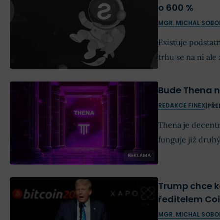
o 600 %
MGR. MICHAL SOBO
Existuje podstat
trhu se na ni al
Bude Thena ne
REDAKCE FINEX
|
PŘE
Thena je decentr
funguje již druhý
Binance a spolu 
REKLAMA
Trump chce k
ředitelem Co
MGR. MICHAL SOBO