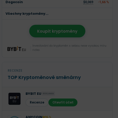
Dogecoin
$0,069
-1,66 %
Všechny kryptoměny...
Koupit kryptoměny
Investování do kryptoměn s sebou nese vysokou míru
rizika.
RECENZE
TOP Kryptoměnové směnárny
BYBIT EU
REKLAMA
Recenze
Otevřít účet
ANYCOIN
96 %