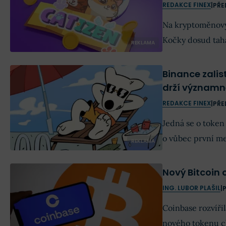
REDAKCE FINEX
|
PŘE
Na kryptoměnový
Kočky dosud taha
REKLAMA
Binance zalis
drží významn
REDAKCE FINEX
|
PŘE
Jedná se o token
o vůbec první me
REKLAMA
Nový Bitcoin 
ING. LUBOR PLAŠIL
|
Coinbase rozvíř
nového tokenu c