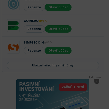
Recenze
Otevřít účet
COINERO
94 %
Recenze
Otevřít účet
SIMPLECOIN
88 %
Recenze
Otevřít účet
Ukázat všechny směnárny
Reklama
i