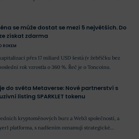
ěna se může dostat se mezi 5 největších. Do
ze získat zdarma
D ROKEM
 kapitalizací přes 17 miliard USD šestá (v žebříčku bez
poslední rok vzrostla o 360 %. Řeč je o Toncoinu.
je do světa Metaverse: Nové partnerství s
uzivní listing SPARKLET tokenu
předních kryptoměnových burz a Web3 společností, a
yer1 platforma, s nadšením oznamují strategické
 spolupráce bude zahrnovat zřízení virtuální centrály