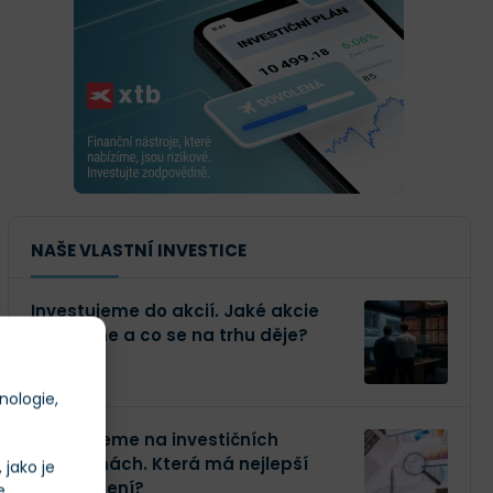
NAŠE VLASTNÍ INVESTICE
Investujeme do akcií. Jaké akcie
kupujeme a co se na trhu děje?
nologie,
Investujeme na investičních
platformách. Která má nejlepší
jako je
zhodnocení?
e