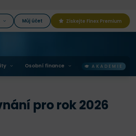
K
Můj účet
Získejte Finex Premium
ity
Osobní finance
AKADEMIE
nání pro rok 2026