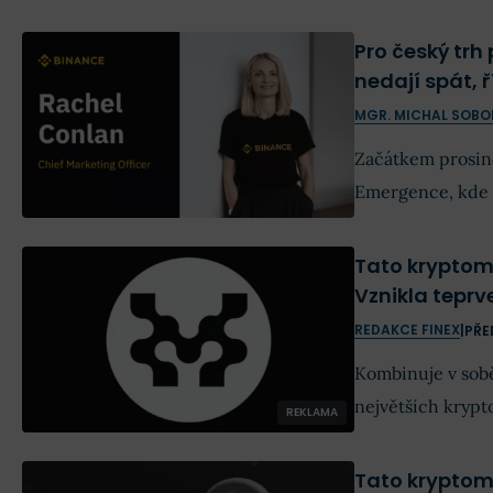
Pro český trh
nedají spát, 
MGR. MICHAL SOBO
Začátkem prosin
Emergence, kde s
marketingovou ř
Tato kryptom
Vznikla tepr
REDAKCE FINEX
|
PŘE
Kombinuje v sobě 
největších krypt
REKLAMA
Tato kryptomě