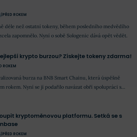
L
|
PŘED ROKEM
ně déle než ostatní tokeny, během posledního medvědího
e zcela zapomnělo. Nyní o sobě Sologenic dává opět vědět.
jlepší krypto burzou? Získejte tokeny zdarma!
D ROKEM
alizovaná burza na BNB Smart Chainu, která úspěšně
m rokem. Nyní se jí podařilo navázat obří spolupráci s
rozdají mezi uživatele miliony tokenů.
oupit kryptoměnovou platformu. Setká se s
inbase
L
|
PŘED ROKEM