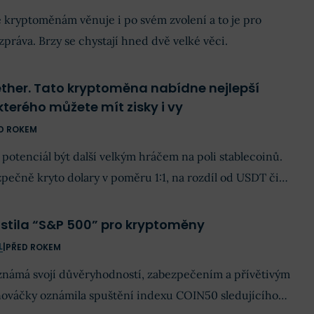
kryptoměnám věnuje i po svém zvolení a to je pro
práva. Brzy se chystají hned dvě velké věci.
ether. Tato kryptoměna nabídne nejlepší
kterého můžete mít zisky i vy
D ROKEM
 potenciál být další velkým hráčem na poli stablecoinů.
pečně kryto dolary v poměru 1:1, na rozdíl od USDT či
 o své zisky s držiteli tokenu USUAL.
stila “S&P 500” pro kryptoměny
L
|
PŘED ROKEM
známá svojí důvěryhodností, zabezpečením a přívětivým
nováčky oznámila spuštění indexu COIN50 sledujícího