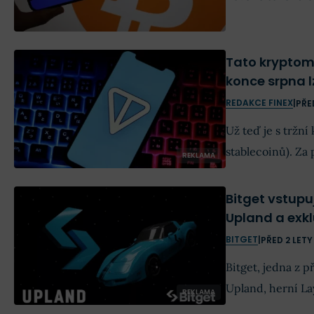
Tato kryptom
konce srpna l
REDAKCE FINEX
|
PŘE
Už teď je s tržní
stablecoinů). Za 
REKLAMA
Bitget vstupu
Upland a exkl
BITGET
|
PŘED 2 LETY
Bitget, jedna z 
Upland, herní La
REKLAMA
partnerství. Tato