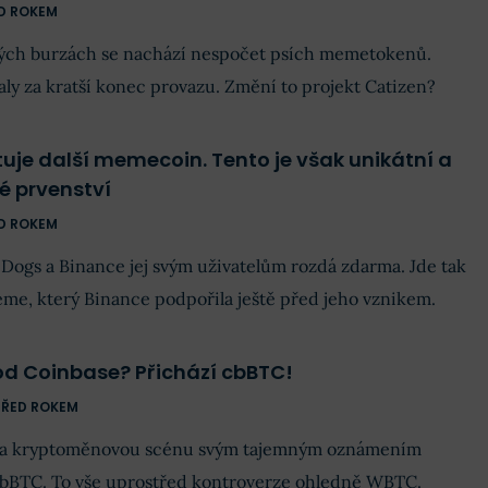
D ROKEM
ch burzách se nachází nespočet psích memetokenů.
ly za kratší konec provazu. Změní to projekt Catizen?
tuje další memecoin. Tento je však unikátní a
é prvenství
D ROKEM
 Dogs a Binance jej svým uživatelům rozdá zdarma. Jde tak
me, který Binance podpořila ještě před jeho vznikem.
od Coinbase? Přichází cbBTC!
PŘED ROKEM
ila kryptoměnovou scénu svým tajemným oznámením
bBTC. To vše uprostřed kontroverze ohledně WBTC.