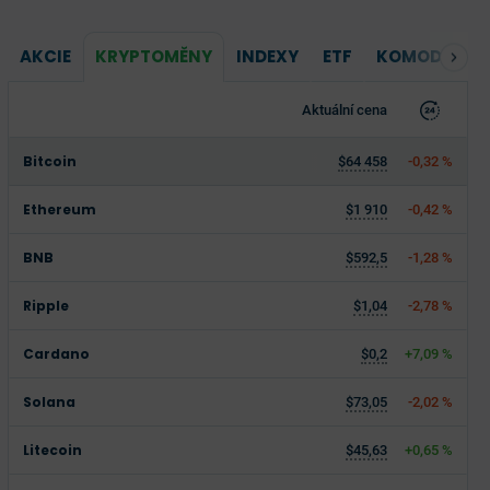
AKCIE
KRYPTOMĚNY
INDEXY
ETF
KOMODITY
Aktuální cena
Bitcoin
$64 458
-0,32 %
Ethereum
$1 910
-0,42 %
BNB
$592,5
-1,28 %
Ripple
$1,04
-2,78 %
Cardano
$0,2
+7,09 %
Solana
$73,05
-2,02 %
Litecoin
$45,63
+0,65 %