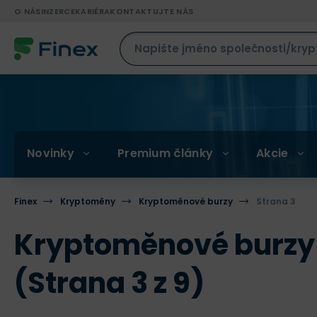
O NÁS
INZERCE
KARIÉRA
KONTAKTUJTE NÁS
Novinky
Premium články
Akcie
Finex
Kryptoměny
Kryptoměnové burzy
Strana 3
Kryptoměnové burzy -
(Strana 3 z 9)