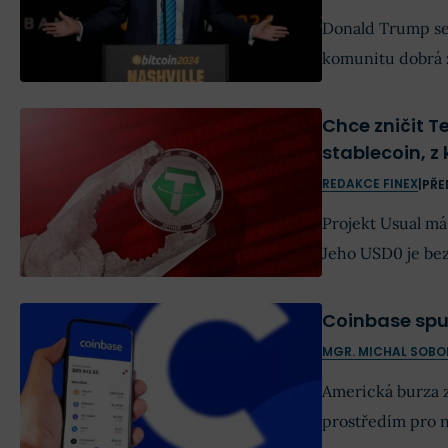
Donald Trump se 
komunitu dobrá z
Chce zničit T
stablecoin, z 
REDAKCE FINEX
|
PŘE
Projekt Usual má
Jeho USD0 je bez
USDC se však dělí
Coinbase spu
MGR. MICHAL SOBO
Americká burza 
prostředím pro 