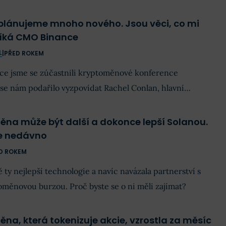
 plánujeme mnoho nového. Jsou věci, co mi
říká CMO Binance
L
|
PŘED ROKEM
ce jsme se zúčastnili kryptoměnové konference
e nám podařilo vyzpovídat Rachel Conlan, hlavní
editelku burzy Binance.
ěna může být další a dokonce lepší Solanou.
ve nedávno
D ROKEM
ty nejlepší technologie a navíc navázala partnerství s
oměnovou burzou. Proč byste se o ni měli zajímat?
na, která tokenizuje akcie, vzrostla za měsíc