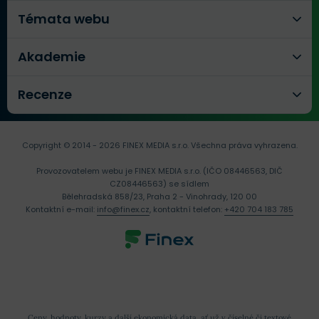
Témata webu
Akademie
Recenze
Copyright © 2014 - 2026 FINEX MEDIA s.r.o.
Všechna práva vyhrazena.
Provozovatelem webu je FINEX MEDIA s.r.o. (IČO 08446563, DIČ
CZ08446563) se sídlem
Bělehradská 858/23, Praha 2 - Vinohrady, 120 00
Kontaktní e-mail:
info@finex.cz
, kontaktní telefon:
+420 704 183 785
Ceny, hodnoty, kurzy a další ekonomická data, ať už v číselné či textové