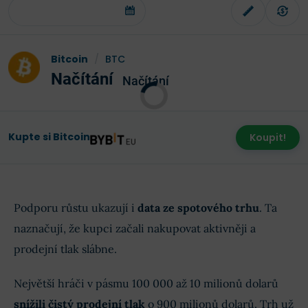
Bitcoin
/
BTC
Načítání
Načítání
Kupte si Bitcoin
Koupit!
Podporu růstu ukazují i
data ze spotového trhu
. Ta
naznačují, že kupci začali nakupovat aktivněji a
prodejní tlak slábne.
Největší hráči v pásmu 100 000 až 10 milionů dolarů
snížili čistý prodejní tlak
o 900 milionů dolarů. Trh už