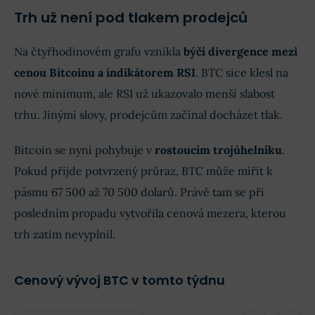
Trh už není pod tlakem prodejců
Na čtyřhodinovém grafu vznikla
býčí divergence mezi
cenou Bitcoinu a indikátorem RSI
. BTC sice klesl na
nové minimum, ale RSI už ukazovalo menší slabost
trhu. Jinými slovy, prodejcům začínal docházet tlak.
Bitcoin se nyní pohybuje v
rostoucím trojúhelníku
.
Pokud přijde potvrzený průraz, BTC může mířit k
pásmu 67 500 až 70 500 dolarů. Právě tam se při
posledním propadu vytvořila cenová mezera, kterou
trh zatím nevyplnil.
Cenový vývoj BTC v tomto týdnu