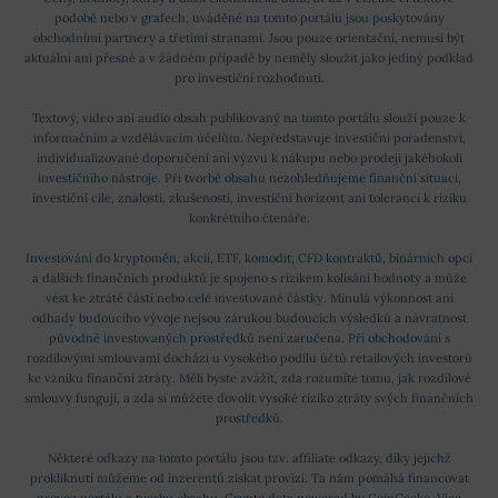
podobě nebo v grafech, uváděné na tomto portálu jsou poskytovány
obchodními partnery a třetími stranami. Jsou pouze orientační, nemusí být
aktuální ani přesné a v žádném případě by neměly sloužit jako jediný podklad
pro investiční rozhodnutí.
Textový, video ani audio obsah publikovaný na tomto portálu slouží pouze k
informačním a vzdělávacím účelům. Nepředstavuje investiční poradenství,
individualizované doporučení ani výzvu k nákupu nebo prodeji jakéhokoli
investičního nástroje. Při tvorbě obsahu nezohledňujeme finanční situaci,
investiční cíle, znalosti, zkušenosti, investiční horizont ani toleranci k riziku
konkrétního čtenáře.
Investování do kryptoměn, akcií, ETF, komodit, CFD kontraktů, binárních opcí
a dalších finančních produktů je spojeno s rizikem kolísání hodnoty a může
vést ke ztrátě části nebo celé investované částky. Minulá výkonnost ani
odhady budoucího vývoje nejsou zárukou budoucích výsledků a návratnost
původně investovaných prostředků není zaručena. Při obchodování s
rozdílovými smlouvami dochází u vysokého podílu účtů retailových investorů
ke vzniku finanční ztráty. Měli byste zvážit, zda rozumíte tomu, jak rozdílové
smlouvy fungují, a zda si můžete dovolit vysoké riziko ztráty svých finančních
prostředků.
Některé odkazy na tomto portálu jsou tzv. affiliate odkazy, díky jejichž
prokliknutí můžeme od inzerentů získat provizi. Ta nám pomáhá financovat