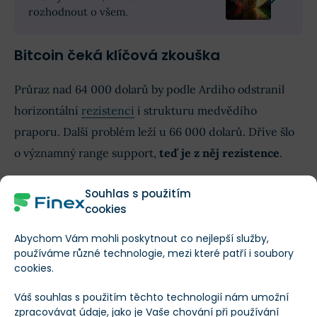
rozhodnout o všem.
Bitcoin čeká klíčová zkouška
Průraz nad 64 000 dolarů by podle Ardiho odstranil
horizontální
rezistenci
i strukturu medvědího
praporu. Další problém leží u 66 000 dolarů. Dříve šlo
o významný range support,
teď je z něj rezistence
.
Teprve návrat nad tuto úroveň by dal růstu
pevnější
Souhlas s použitím
cookies
základ
. Pak by se Bitcoin mohl posunout k pásmu 68
000 až 70 000 dolarů, kde čekají další short pozice a
Abychom Vám mohli poskytnout co nejlepší služby,
nevyplněná cenová mezera.
používáme různé technologie, mezi které patří i soubory
cookies.
Váš souhlas s použitím těchto technologií nám umožní
zpracovávat údaje, jako je Vaše chování při používání