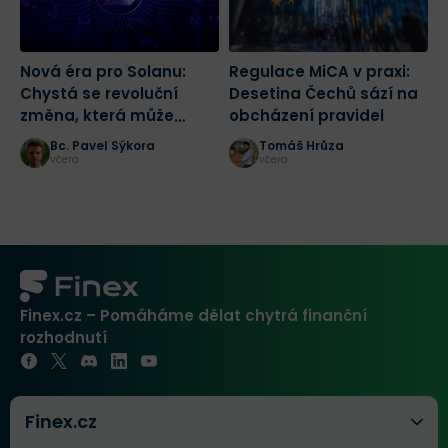
Nová éra pro Solanu:
Regulace MiCA v praxi:
K
Chystá se revoluční
Desetina Čechů sází na
n
změna, která může
obcházení pravidel
n
spustit masivní růst
Č
Bc. Pavel Sýkora
Tomáš Hrůza
včera
včera
Finex.cz – Pomáháme dělat chytrá finanční
rozhodnutí
Finex.cz