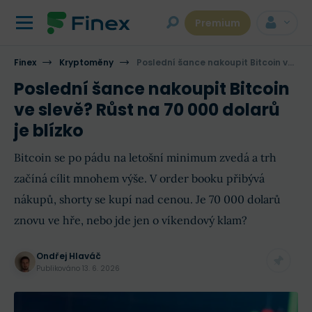
Premium
Finex
Kryptoměny
Poslední šance nakoupit Bitcoin ve slevě? Růst na 70 000 dolarů je blízko
Poslední šance nakoupit Bitcoin
ve slevě? Růst na 70 000 dolarů
je blízko
Bitcoin se po pádu na letošní minimum zvedá a trh
začíná cílit mnohem výše. V order booku přibývá
nákupů, shorty se kupí nad cenou. Je 70 000 dolarů
znovu ve hře, nebo jde jen o víkendový klam?
Ondřej Hlaváč
Publikováno
13. 6. 2026