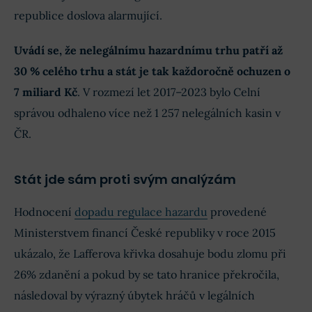
republice doslova alarmující.
Uvádí se, že nelegálnímu hazardnímu trhu patří až
30 % celého trhu a stát je tak každoročně ochuzen o
7 miliard Kč
. V rozmezí let 2017–2023 bylo Celní
správou odhaleno více než 1 257 nelegálních kasin v
ČR.
Stát jde sám proti svým analýzám
Hodnocení
dopadu regulace hazardu
provedené
Ministerstvem financí České republiky v roce 2015
ukázalo, že Lafferova křivka dosahuje bodu zlomu při
26% zdanění a pokud by se tato hranice překročila,
následoval by výrazný úbytek hráčů v legálních