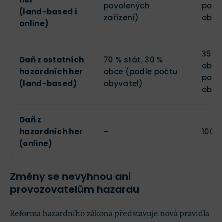
povolených
počt
(land-based i
zařízení)
obyv
online)
35 % 
Daň z ostatních
70 % stát, 30 %
obce
hazardních her
obce (podle počtu
počt
(land-based)
obyvatel)
obyv
Daň z
hazardních her
–
100 %
(online)
Změny se nevyhnou ani
provozovatelům hazardu
Reforma hazardního zákona představuje nová pravidla