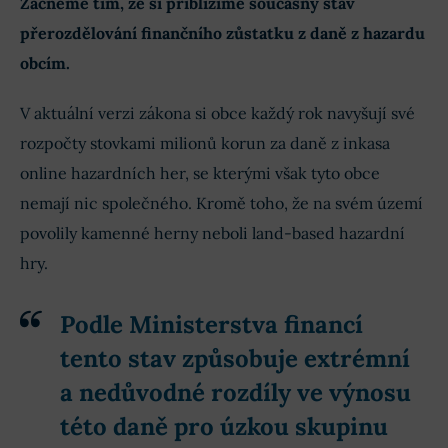
Začněme tím, že si přiblížíme současný stav
přerozdělování finančního zůstatku z daně z hazardu
obcím.
V aktuální verzi zákona si obce každý rok navyšují své
rozpočty stovkami milionů korun za daně z inkasa
online hazardních her, se kterými však tyto obce
nemají nic společného. Kromě toho, že na svém území
povolily kamenné herny neboli land-based hazardní
hry.
Podle Ministerstva financí
tento stav způsobuje extrémní
a nedůvodné rozdíly ve výnosu
této daně pro úzkou skupinu