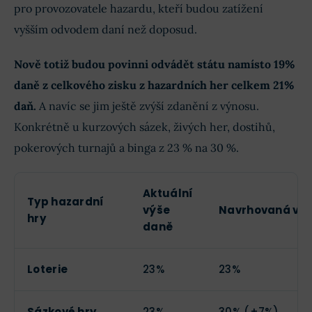
pro provozovatele hazardu, kteří budou zatížení
vyšším odvodem daní než doposud.
Nově totiž budou povinni odvádět státu namísto 19%
daně z celkového zisku z hazardních her celkem 21%
daň.
A navíc se jim ještě zvýší zdanění z výnosu.
Konkrétně u kurzových sázek, živých her, dostihů,
pokerových turnajů a binga z 23 % na 30 %.
Aktuální
Typ hazardní
výše
Navrhovaná vý
hry
daně
Loterie
23%
23%
Sázkové hry
23%
30% (+7%)