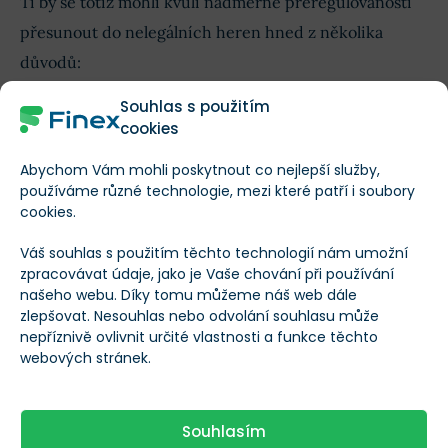
Ti by se totiž mohli kvůli nadměrné přeregulovanosti
přesunout do nelegálních heren hned z několika
důvodů:
Souhlas s použitím
V nelegálních kasinech není vyžadováno ověření
cookies
identity hráčů, zadávání čísla bankovního účtu a
Abychom Vám mohli poskytnout co nejlepší služby,
provádění finančních transakcí výhradně přes
používáme různé technologie, mezi které patří i soubory
jeden konkrétní ověřený bankovní účet.
cookies.
Hráči budou moci kdykoliv měnit svá dobrovolně
Váš souhlas s použitím těchto technologií nám umožní
nastavená omezení bez pravidla 24 hodin na
zpracovávat údaje, jako je Vaše chování při používání
jednu změnu.
našeho webu. Díky tomu můžeme náš web dále
zlepšovat. Nesouhlas nebo odvolání souhlasu může
Nebudou omezeni denním limitem 10 000 Kč pro
nepříznivě ovlivnit určité vlastnosti a funkce těchto
vklad i výběr nebo 500 Kč na jednu sázku, na
webových stránek.
rozdíl od původních 1 000 Kč na jednu sázku.
Nelegálně provozovaná kasina nepodléhají
Souhlasím
daňovému zatížení V České republice, ale jsou