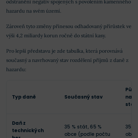
odstranění negativ spojených s povolením kamenného
hazardu na svém území.
Zároveň tyto změny přinesou odhadovaný přírůstek ve
výši 4,2 miliardy korun ročně do státní kasy.
Pro lepší představu je zde tabulka, která porovnává
současný a navrhovaný stav rozdělení příjmů z daně z
hazardu:
Půvo
Typ daně
Současný stav
navr
stav
Daň z
35 % stát, 65 %
35 % 
technických
obce (podle počtu
obce
her