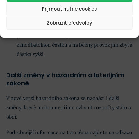
například v daňových rájích nebo nedaní vůbec.
Přijmout nutné cookies
Mohou hráčům tudíž nabídnou lepší kurzové a
Zobrazit předvolby
výherní podmínky, jelikož oproti legálním
provozovatelům v ČR platí na daních
zanedbatelnou částku a na běžný provoz jim zbývá
částka vyšší.
Další změny v hazardním a loterijním
zákoně
V nové verzi hazardního zákona se nachází i další
změny, které mohou nepřímo ovlivnit rozpočty státu a
obcí.
Podrobnější informace na toto téma najdete na odkazu