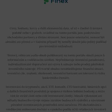
Ceny, hodnoty, kurzy a další ekonomická data, ať už v číselné či textové
podobě nebo v grafech, uváděné na tomto portálu jsou poskytovány
obchodními partnery a třetími stranami. Jsou pouze orientační, nemusí být
aktuální ani přesné a v žádném případě by neměly sloužit jako jediný podklad
pro investiční rozhodnutí.
Textový, video ani audio obsah publikovaný na tomto portálu slouží pouze k
informačním a vzdělávacím účelům. Nepředstavuje investiční poradenství,
individualizované doporučení ani výzvu k nákupu nebo prodeji jakéhokoli
investičního nástroje. Při tvorbě obsahu nezohledňujeme finanční situaci,
investiční cíle, znalosti, zkušenosti, investiční horizont ani toleranci k riziku
konkrétního čtenáře.
Investování do kryptoměn, akcií, ETF, komodit, CFD kontraktů, binárních opcí
a dalších finančních produktů je spojeno s rizikem kolísání hodnoty a může
vést ke ztrátě části nebo celé investované částky. Minulá výkonnost ani
odhady budoucího vývoje nejsou zárukou budoucích výsledků a návratnost
původně investovaných prostředků není zaručena. Při obchodování s
rozdílovými smlouvami dochází u vysokého podílu účtů retailových investorů