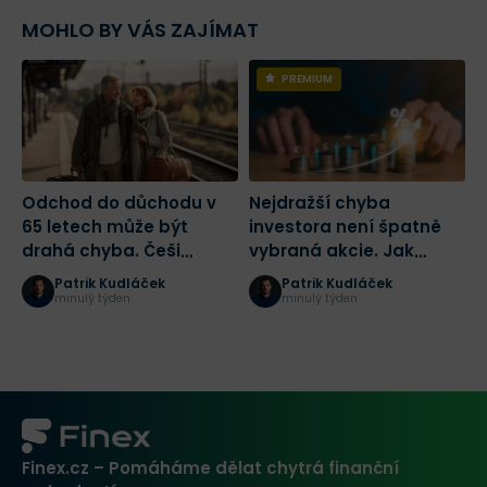
MOHLO BY VÁS ZAJÍMAT
PREMIUM
Odchod do důchodu v
Nejdražší chyba
N
65 letech může být
investora není špatně
s
drahá chyba. Češi
vybraná akcie. Jak
s
přehlížejí 7 zdravých let
zbytečně nepřijít o
m
Patrik Kudláček
Patrik Kudláček
stovky tisíc korun
d
minulý týden
minulý týden
Finex.cz – Pomáháme dělat chytrá finanční