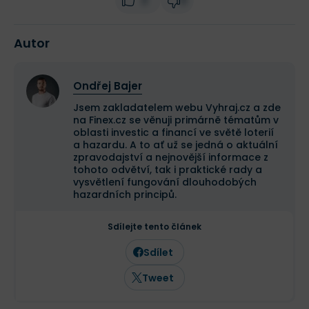
3
0
Autor
Ondřej Bajer
Jsem zakladatelem webu Vyhraj.cz a zde
na Finex.cz se věnuji primárně tématům v
oblasti investic a financí ve světě loterií
a hazardu. A to ať už se jedná o aktuální
zpravodajství a nejnovější informace z
tohoto odvětví, tak i praktické rady a
vysvětlení fungování dlouhodobých
hazardních principů.
Sdílejte tento článek
Sdílet
Tweet