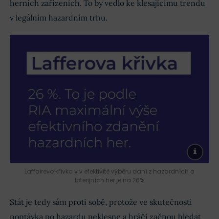
herních zařízeních. To by vedlo ke klesajícímu trendu
v legálním hazardním trhu.
Laffairevo křivka v v efektivitě výběru daní z hazardních a
loterijních her je na 26%
Stát je tedy sám proti sobě, protože ve skutečnosti
poptávka po hazardu neklesne a hráči začnou hledat