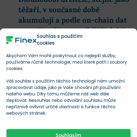
těžaři, v současné době
akumulují a podle on-chain dat
nemají v plánu v nejbližší době
Souhlas s použitím
prodávat
cookies
Abychom Vám mohli poskytnout co nejlepší služby,
používáme různé technologie, mezi které patří i soubory
Bitcoin výrazně posiloval od začátku tohoto měsíce
,
cookies.
kdy se objevily pozitivní zprávy hlavně ze strany
Váš souhlas s použitím těchto technologií nám umožní
amerických regulátorů, že se USA nevydají stejnou
zpracovávat údaje, jako je Vaše chování při používání
cestou jako Čína, která zakázala jakékoliv transakce s
našeho webu. Díky tomu můžeme náš web dále
zlepšovat. Nesouhlas nebo odvolání souhlasu může
kryptoměnami.
nepříznivě ovlivnit určité vlastnosti a funkce těchto
webových stránek.
Dobrou náladu na trhu doprovází také oživení na
akciových trzích. Stejně jako Bitcoin se na svých
Souhlasím
maximech obchoduje i hlavní index S&P 500, který