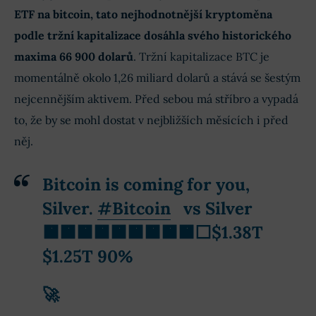
ETF na bitcoin, tato nejhodnotnější kryptoměna
podle tržní kapitalizace dosáhla svého historického
maxima 66 900 dolarů
. Tržní kapitalizace BTC je
momentálně okolo 1,26 miliard dolarů a stává se šestým
nejcennějším aktivem. Před sebou má stříbro a vypadá
to, že by se mohl dostat v nejbližších měsících i před
něj.
Bitcoin is coming for you,
Silver.
#Bitcoin
vs Silver
🟧🟧🟧🟧🟧🟧🟧🟧🟧⬜️$1.38T
$1.25T 90%
🚀