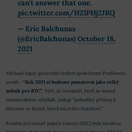
can't answer that one.
pic.twitter.com/HZlPHj2JRQ
— Eric Balchunas
(@EricBalchunas)
October 18,
2021
Michael Sapir, generální ředitel společnosti ProShares,
uvedl –
“Rok 2021 si budeme pamatovat jako velký
milník pro BTC”
. Věří, že investoři, kteří se dosud
tomuto aktivu vyhýbali, získají “pohodlný přístup k
bitcoinu ve formě, která má tržní charakter.”
Komise pro cenné papíry a burzy (SEC) byla zavalena
žádostmi od různých firem o povolení Bitcoin ETF již