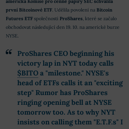
americká Komise pro cenné papíry SEC schválila
první Bitcoinové ETF
. Udělila povolení na
Bitcoin
Futures ETF
společnosti
ProShares
, které se začalo
obchodovat následující den 19. 10. na americké burze
NYSE.
ProShares CEO beginning his
victory lap in NYT today calls
$BITO
a "milestone." NYSE's
head of ETFs calls it an "exciting
step" Rumor has ProShares
ringing opening bell at NYSE
tomorrow too. As to why NYT
insists on calling them "E.T.F.s" I