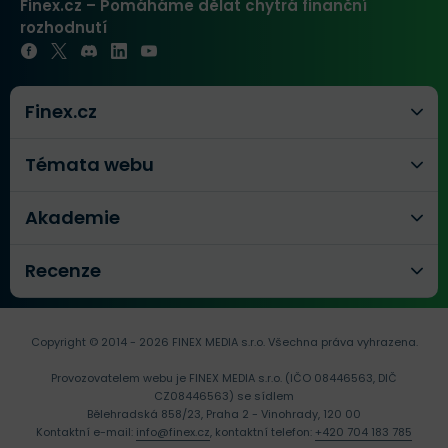
Finex.cz – Pomáháme dělat chytrá finanční
rozhodnutí
Finex.cz
Témata webu
Akademie
Recenze
Copyright © 2014 - 2026 FINEX MEDIA s.r.o.
Všechna práva vyhrazena.
Provozovatelem webu je FINEX MEDIA s.r.o. (IČO 08446563, DIČ
CZ08446563) se sídlem
Bělehradská 858/23, Praha 2 - Vinohrady, 120 00
Kontaktní e-mail:
info@finex.cz
, kontaktní telefon:
+420 704 183 785