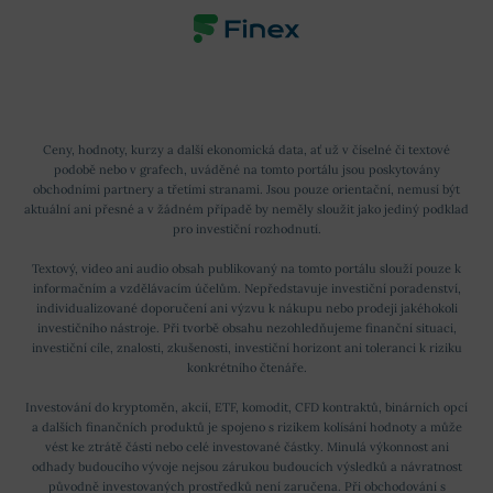
Ceny, hodnoty, kurzy a další ekonomická data, ať už v číselné či textové
podobě nebo v grafech, uváděné na tomto portálu jsou poskytovány
obchodními partnery a třetími stranami. Jsou pouze orientační, nemusí být
aktuální ani přesné a v žádném případě by neměly sloužit jako jediný podklad
pro investiční rozhodnutí.
Textový, video ani audio obsah publikovaný na tomto portálu slouží pouze k
informačním a vzdělávacím účelům. Nepředstavuje investiční poradenství,
individualizované doporučení ani výzvu k nákupu nebo prodeji jakéhokoli
investičního nástroje. Při tvorbě obsahu nezohledňujeme finanční situaci,
investiční cíle, znalosti, zkušenosti, investiční horizont ani toleranci k riziku
konkrétního čtenáře.
Investování do kryptoměn, akcií, ETF, komodit, CFD kontraktů, binárních opcí
a dalších finančních produktů je spojeno s rizikem kolísání hodnoty a může
vést ke ztrátě části nebo celé investované částky. Minulá výkonnost ani
odhady budoucího vývoje nejsou zárukou budoucích výsledků a návratnost
původně investovaných prostředků není zaručena. Při obchodování s