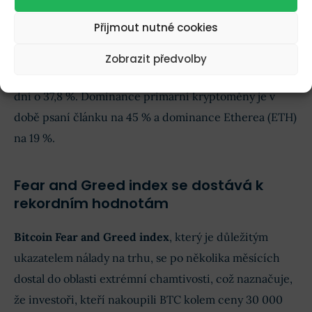
sleduje výkonnost 500 nejhodnotnějších společností
Přijmout nutné cookies
obchodovaných na amerických burzách.
Zobrazit předvolby
Bitcoin meziročně vzrostl o 456 % a za posledních 30
dní o 37,8 %. Dominance primární kryptoměny je v
době psaní článku na 45 % a dominance Etherea (ETH)
na 19 %.
Fear and Greed index se dostává k
rekordním hodnotám
Bitcoin Fear and Greed index
, který je důležitým
ukazatelem nálady na trhu, se po několika měsících
dostal do oblasti extrémní chamtivosti, což naznačuje,
že investoři, kteří nakoupili BTC kolem ceny 30 000