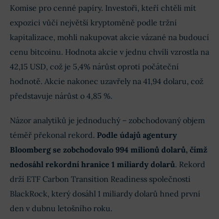
Komise pro cenné papíry. Investoři, kteří chtěli mít
expozici vůči největší kryptoměně podle tržní
kapitalizace, mohli nakupovat akcie vázané na budoucí
cenu bitcoinu. Hodnota akcie v jednu chvíli vzrostla na
42,15 USD, což je 5,4% nárůst oproti počáteční
hodnotě. Akcie nakonec uzavřely na 41,94 dolaru, což
představuje nárůst o 4,85 %.
Názor analytiků je jednoduchý – zobchodovaný objem
téměř překonal rekord.
Podle údajů agentury
Bloomberg se zobchodovalo 994 milionů dolarů, čímž
nedosáhl rekordní hranice 1 miliardy dolarů
. Rekord
drží ETF Carbon Transition Readiness společnosti
BlackRock, který dosáhl 1 miliardy dolarů hned první
den v dubnu letošního roku.