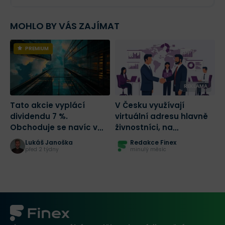
MOHLO BY VÁS ZAJÍMAT
PREMIUM
REKLAMA
Tato akcie vyplácí
V Česku využívají
D
dividendu 7 %.
virtuální adresu hlavně
k
Obchoduje se navíc v
živnostníci, na
C
největší slevě za
Slovensku s.r.o.: data
z
Lukáš Janoška
Redakce Finex
posledních 5 let!
MojeSidlo.cz odhalují
před 2 týdny
minulý měsíc
strukturální rozdíl dvou
trhů