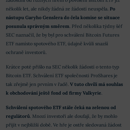
několik let, ale nikdy žádná ze žádostí neuspěla.
Po
nástupu Garyho Genslera do čela komise se situace
posunula správným směrem
. Před několika týdny šéf
SEC naznačil, že by byl pro schválení Bitcoin Futures
ETF namísto spotového ETF, údajně kvůli snazší
ochraně investorů.
Krátce poté přišlo na SEC několik žádostí o tento typ
Bitcoin ETF. Schválení ETF společnosti ProShares je
tak zřejmě jen prvním v řadě.
V tuto chvíli má souhlas
k obchodování ještě fond od firmy Valkyrie
.
Schválení spotového ETF stále čeká na zelenou od
regulátorů
. Mnozí investoři ale doufají, že by mohlo
přijít v nejbližší době. Ve hře je ostře sledovaná žádost