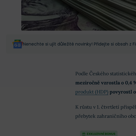
Nenechte si ujít důležité novinky! Přidejte si obsah z
Podle Českého statistické
meziročně vzrostla o 0,4 
produkt (HDP)
povyrostl o
K růstu v 1. čtvrtletí přispě
přebytek zahraničního ob