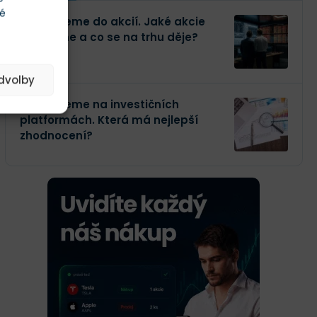
té
Investujeme do akcií. Jaké akcie
kupujeme a co se na trhu děje?
edvolby
Investujeme na investičních
platformách. Která má nejlepší
zhodnocení?