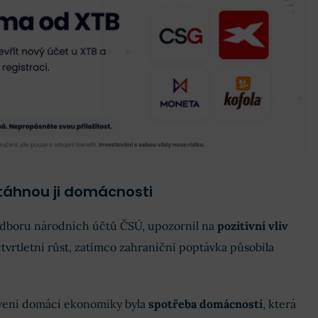
táhnou ji domácnosti
 odboru národních účtů ČSÚ, upozornil na
pozitivní vliv
vrtletní růst, zatímco zahraniční poptávka působila
ivení domácí ekonomiky byla
spotřeba domácností
, která