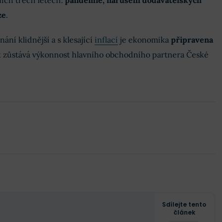
ích třech letech:
pandemie, narušení dodavatelských
ze
.
ání klidnější a s klesající
inflací
je ekonomika
připravena
ak zůstává výkonnost hlavního obchodního partnera České
Sdílejte tento
článek