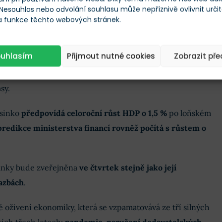
ská ekonomika zatím nepřekonala úroveň před pandemií.
 Nesouhlas nebo odvolání souhlasu může nepříznivě ovlivnit urči
om České bankovní asociace, upozornil, že Česká republika
 a funkce těchto webových stránek.
nomik EU, která
nedosáhla úrovně HDP z konce roku
ouhlasím
Přijmout nutné cookies
Zobrazit př
kles právě spotřeby domácností, která nyní ožila. Takže se
sy.
sinko
předpovídá celoroční růst HDP o 1,5 %
po loňském
predikce ministerstva financí rovněž počítá s růstem o
anky bude zveřejněna
ve čtvrtek stejně jako její
azbách
.
é oživení ekonomiky, která se vzpamatovává ze tří silných