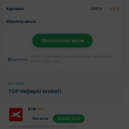
Alphabet
$357,9
-2,2 %
Všechny akcie...
Obchodovat akcie
U 66,02 % retailových investorů došlo při obchodování
CFD ke vzniku ztráty.
RECENZE
TOP Nejlepší brokeři
XTB
94 %
Recenze
Otevřít účet
Při obchodování CFD ztrácí peníze 77 % účtů.