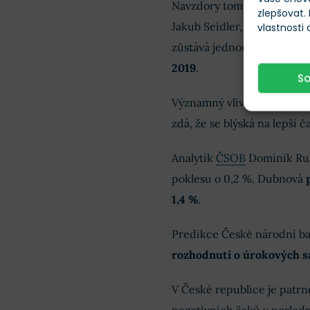
Navzdory tomuto růstu če
zlepšovat.
Jakub Seidler, hlavní ekon
vlastnosti
zůstává jednou z mála eko
2019
.
S
Významný vliv na to měl po
zdá, že se blýská na lepší ča
Analytik
ČSOB
Dominik Ru
poklesu o 0,2 %. Dubnová
1,4 %
.
Predikce České národní b
rozhodnutí o úrokových s
V České republice je patrn