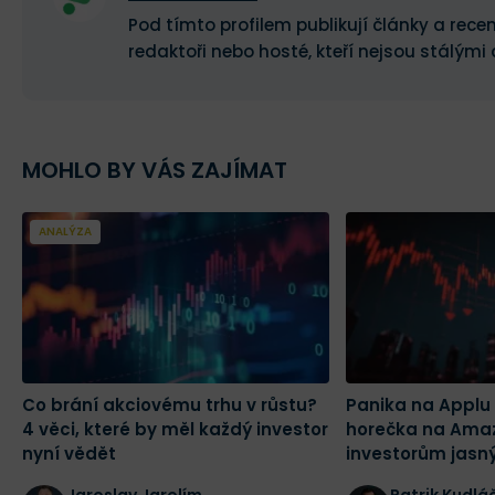
Pod tímto profilem publikují články a recen
redaktoři nebo hosté, kteří nejsou stálými 
MOHLO BY VÁS ZAJÍMAT
ANALÝZA
Co brání akciovému trhu v růstu?
Panika na Applu 
4 věci, které by měl každý investor
horečka na Amaz
nyní vědět
investorům jasný 
odstupem