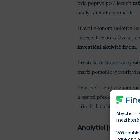
byla poprvé po 2 letech
ta
analytici
Raiffeisenbank
.
Hlavní ekonom Deloitte Da
recese, kterou zažívala po
investiční aktivitě firem
.
Přestože
úrokové sazby
zů
marží pomohlo vytvořit vlas
Pozitivní trend zaznamena
a oproti předchozímu čtvrt
přispět k dalšímu hospodá
Abychom Vá
mezi které 
Analytici jsou ohle
Váš souhla
Vaše chov