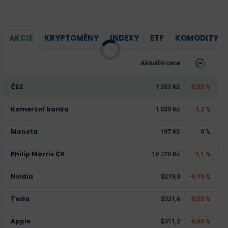
AKCIE
KRYPTOMĚNY
INDEXY
ETF
KOMODITY
Aktuální cena
ČEZ
1 352 Kč
-0,52 %
Komerční banka
1 039 Kč
-1,3 %
Moneta
197 Kč
0 %
Philip Morris ČR
18 720 Kč
-1,1 %
Nvidia
$219,3
-0,15 %
Tesla
$321,6
-0,03 %
Apple
$311,2
-0,83 %