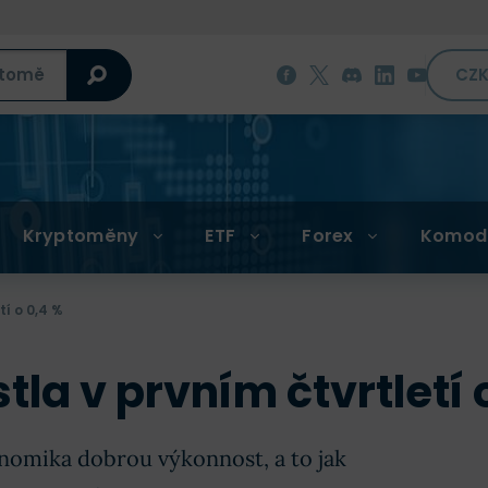
CZ
Kryptoměny
ETF
Forex
Komod
í o 0,4 %
la v prvním čtvrtletí 
nomika dobrou výkonnost, a to jak