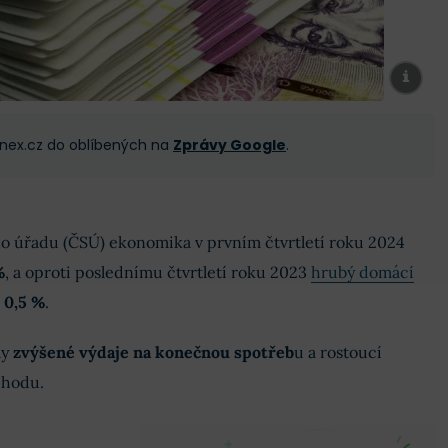
 Finex.cz do oblíbených na
Zprávy Google
.
ho úřadu (ČSÚ) ekonomika v prvním čtvrtletí roku 2024
%
, a oproti poslednímu čtvrtletí roku 2023
hrubý domácí
 0,5 %
.
ly
zvýšené výdaje na konečnou spotřeb
u a rostoucí
chodu.