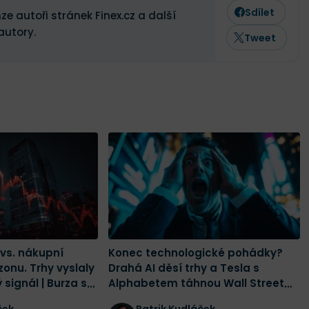
Sdílet
ze autoři stránek Finex.cz a další
autory.
Tweet
vs. nákupní
Konec technologické pohádky?
onu. Trhy vyslaly
Drahá AI děsí trhy a Tesla s
signál | Burza s
Alphabetem táhnou Wall Street
ke dnu | Burza s odstupem