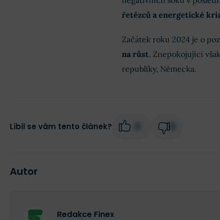
negativních šoků v posledn
řetězců a energetické kri
Začátek roku 2024 je o pozn
na růst
. Znepokojující vš
republiky, Německa.
0
0
Líbil se vám tento článek?
Autor
Redakce Finex