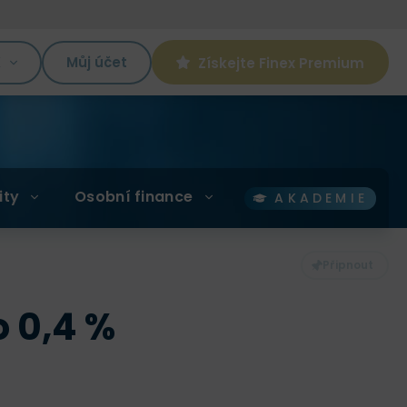
K
Můj účet
Získejte Finex Premium
ity
Osobní finance
AKADEMIE
o 0,4 %