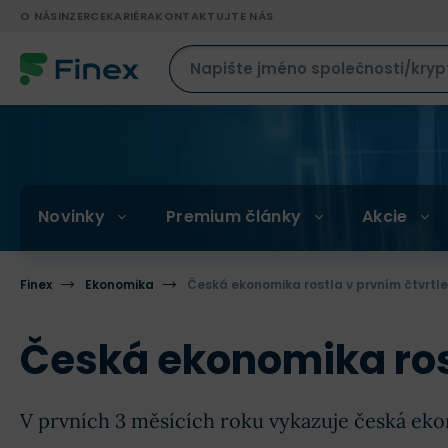
O NÁS
INZERCE
KARIÉRA
KONTAKTUJTE NÁS
Novinky
Premium články
Akcie
Finex
Ekonomika
Česká ekonomika rostla v prvním čtvrtlet
Česká ekonomika rost
V prvních 3 měsících roku vykazuje česká eko