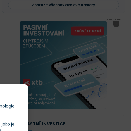
Zobrazit všechny akciové brokery
Reklama
i
nologie,
NAŠE VLASTNÍ INVESTICE
jako je
e