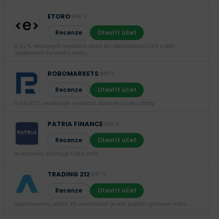
ETORO
90 %
Recenze
Otevřít účet
U 52 % retailových investorů došlo při obchodování CFD u této
společnosti ke vzniku ztráty.
ROBOMARKETS
89 %
Recenze
Otevřít účet
U 66,02 % retailových investorů došlo ke vzniku ztráty.
PATRIA FINANCE
88 %
Recenze
Otevřít účet
Investování zahrnuje rizika ztrát.‎
TRADING 212
87 %
Recenze
Otevřít účet
Sponzorovaný odkaz. Při investování je váš kapitál vystaven riziku.