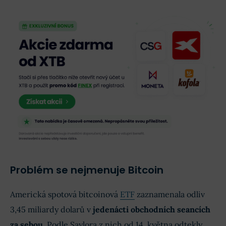
Problém se nejmenuje Bitcoin
Americká spotová bitcoinová
ETF
zaznamenala odliv
3,45 miliardy dolarů v
jedenácti obchodních seancích
za sebou
. Podle Saylora z nich od 14. května odtekly