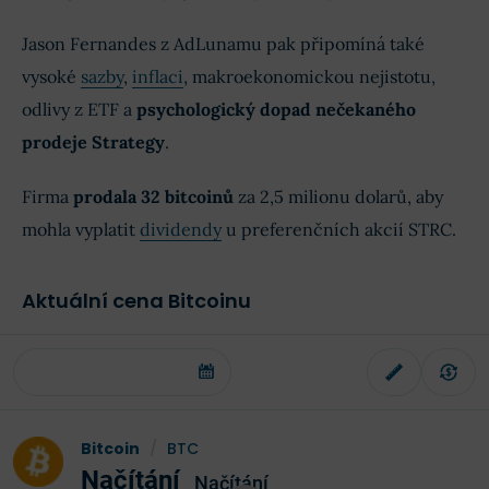
Jason Fernandes z AdLunamu pak připomíná také
vysoké
sazby
,
inflaci
, makroekonomickou nejistotu,
odlivy z ETF a
psychologický dopad nečekaného
prodeje Strategy
.
Firma
prodala 32 bitcoinů
za 2,5 milionu dolarů, aby
mohla vyplatit
dividendy
u preferenčních akcií STRC.
Aktuální cena Bitcoinu
Bitcoin
/
BTC
Načítání
Načítání