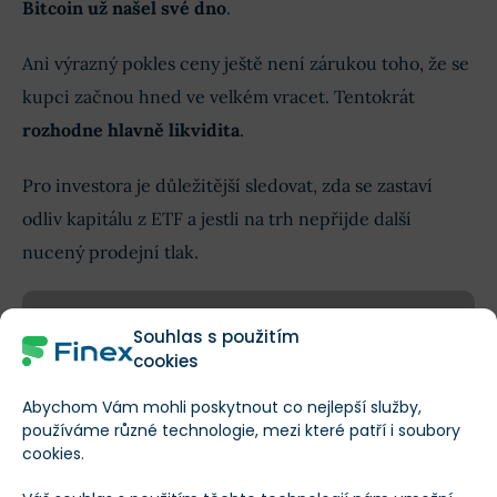
Bitcoin už našel své dno
.
Ani výrazný pokles ceny ještě není zárukou toho, že se
kupci začnou hned ve velkém vracet. Tentokrát
rozhodne hlavně likvidita
.
Pro investora je důležitější sledovat, zda se zastaví
odliv kapitálu z ETF a jestli na trh nepřijde další
nucený prodejní tlak.
POZNÁMKA
Souhlas s použitím
cookies
Jack Mallers ze Strike nyní radí nakupovat.
Abychom Vám mohli poskytnout co nejlepší služby,
Greenspan je opatrnější a varuje, že pokles ještě
používáme různé technologie, mezi které patří i soubory
nemusí být u konce.
cookies.