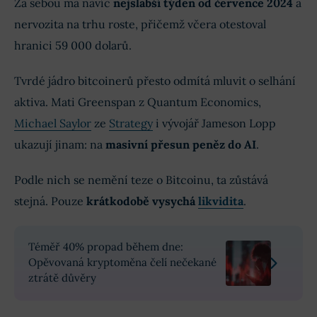
Za sebou má navíc
nejslabší týden od července 2024
a
nervozita na trhu roste, přičemž včera otestoval
hranici 59 000 dolarů.
Tvrdé jádro bitcoinerů přesto odmítá mluvit o selhání
aktiva. Mati Greenspan z Quantum Economics,
Michael Saylor
ze
Strategy
i vývojář Jameson Lopp
ukazují jinam: na
masivní přesun peněz do AI
.
Podle nich se nemění teze o Bitcoinu, ta zůstává
stejná. Pouze
krátkodobě vysychá
likvidita
.
Téměř 40% propad během dne:
Opěvovaná kryptoměna čelí nečekané
ztrátě důvěry