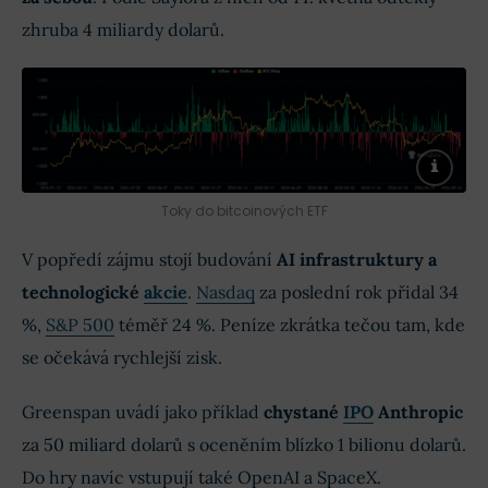
zhruba 4 miliardy dolarů.
Toky do bitcoinových ETF
V popředí zájmu stojí budování
AI infrastruktury a
technologické
akcie
.
Nasdaq
za poslední rok přidal 34
%,
S&P 500
téměř 24 %. Peníze zkrátka tečou tam, kde
se očekává rychlejší zisk.
Greenspan uvádí jako příklad
chystané
IPO
Anthropic
za 50 miliard dolarů s oceněním blízko 1 bilionu dolarů.
Do hry navíc vstupují také OpenAI a SpaceX.