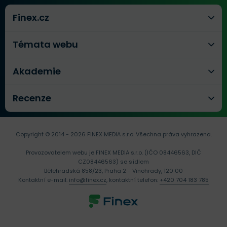
Finex.cz
Témata webu
Akademie
Recenze
Copyright © 2014 - 2026 FINEX MEDIA s.r.o.
Všechna práva vyhrazena.
Provozovatelem webu je FINEX MEDIA s.r.o. (IČO 08446563, DIČ
CZ08446563) se sídlem
Bělehradská 858/23, Praha 2 - Vinohrady, 120 00
Kontaktní e-mail:
info@finex.cz
, kontaktní telefon:
+420 704 183 785