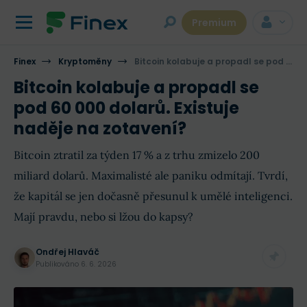
Premium
Finex
Kryptoměny
Bitcoin kolabuje a propadl se pod 60 000 dolarů. Existuje naděje na zotavení?
Bitcoin kolabuje a propadl se
pod 60 000 dolarů. Existuje
naděje na zotavení?
Bitcoin ztratil za týden 17 % a z trhu zmizelo 200
miliard dolarů. Maximalisté ale paniku odmítají. Tvrdí,
že kapitál se jen dočasně přesunul k umělé inteligenci.
Mají pravdu, nebo si lžou do kapsy?
Ondřej Hlaváč
Publikováno
6. 6. 2026