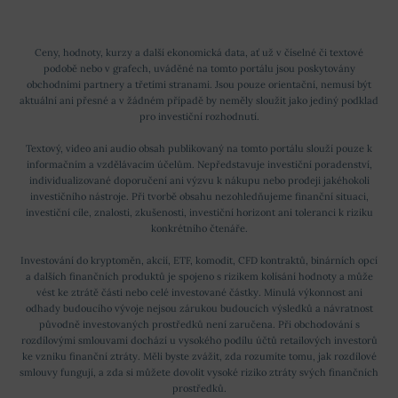
Ceny, hodnoty, kurzy a další ekonomická data, ať už v číselné či textové
podobě nebo v grafech, uváděné na tomto portálu jsou poskytovány
obchodními partnery a třetími stranami. Jsou pouze orientační, nemusí být
aktuální ani přesné a v žádném případě by neměly sloužit jako jediný podklad
pro investiční rozhodnutí.
Textový, video ani audio obsah publikovaný na tomto portálu slouží pouze k
informačním a vzdělávacím účelům. Nepředstavuje investiční poradenství,
individualizované doporučení ani výzvu k nákupu nebo prodeji jakéhokoli
investičního nástroje. Při tvorbě obsahu nezohledňujeme finanční situaci,
investiční cíle, znalosti, zkušenosti, investiční horizont ani toleranci k riziku
konkrétního čtenáře.
Investování do kryptoměn, akcií, ETF, komodit, CFD kontraktů, binárních opcí
a dalších finančních produktů je spojeno s rizikem kolísání hodnoty a může
vést ke ztrátě části nebo celé investované částky. Minulá výkonnost ani
odhady budoucího vývoje nejsou zárukou budoucích výsledků a návratnost
původně investovaných prostředků není zaručena. Při obchodování s
rozdílovými smlouvami dochází u vysokého podílu účtů retailových investorů
ke vzniku finanční ztráty. Měli byste zvážit, zda rozumíte tomu, jak rozdílové
smlouvy fungují, a zda si můžete dovolit vysoké riziko ztráty svých finančních
prostředků.