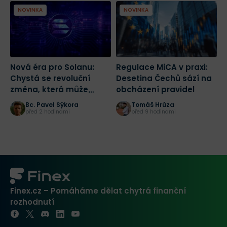
NOVINKA
NOVINKA
Nová éra pro Solanu:
Regulace MiCA v praxi:
K
Chystá se revoluční
Desetina Čechů sází na
n
změna, která může
obcházení pravidel
n
spustit masivní růst
Č
Bc. Pavel Sýkora
Tomáš Hrůza
před 2 hodinami
před 9 hodinami
Finex.cz – Pomáháme dělat chytrá finanční
rozhodnutí