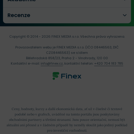
Recenze
Copyright © 2014 - 2026 FINEX MEDIA s.r.o.
Všechna práva vyhrazena.
Provozovatelem webu je FINEX MEDIA s.r.o. (IČO 08446563, DIČ
CZ08446563) se sídlem
Bělehradská 858/23, Praha 2 - Vinohrady, 120 00
Kontaktní e-mail:
info@finex.cz
, kontaktní telefon:
+420 704 183 785
Ceny, hodnoty, kurzy a další ekonomická data, ať už v číselné či textové
podobě nebo v grafech, uváděné na tomto portálu jsou poskytovány
obchodními partnery a třetími stranami. Jsou pouze orientační, nemusí být
aktuální ani přesné a v žádném případě by neměly sloužit jako jediný podklad
pro investiční rozhodnutí.