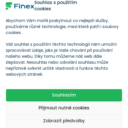
Souhlas s použitím
cookies
Výhled analytiků na akcie Visa
Abychom Vám mohli poskytnout co nejlepší služby,
používáme různé technologie, mezi které patří i soubory
cookies.
$362,8
Visa
V
Aktuální cena
Váš souhlas s použitím těchto technologií nám umožní
zpracovávat údaje, jako je Vaše chování při používání
našeho webu. Díky tomu můžeme náš web dále
zlepšovat. Nesouhlas nebo odvolání souhlasu může
nepříznivě ovlivnit určité vlastnosti a funkce těchto
webových stránek.
Nakoupit
XXX
Držet
Souhlasím
Prodat
Přijmout nutné cookies
Zobrazit předvolby
Na základě
analytiků Wall Street.