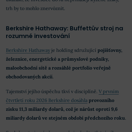
trh by to mohlo znervóznit.
Berkshire Hathaway: Buffettův stroj na
rozumné investování
Berkshire Hathaway
je holding sdružující
pojišťovny,
železnice, energetické a průmyslové podniky,
maloobchodní sítě a rozsáhlé portfolio veřejně
obchodovaných akcií
.
Tajemství jejího úspěchu tkví v disciplíně.
V prvním
čtvrtletí roku 2026 Berkshire dosáhla
provozního
zisku 11,3 miliardy dolarů, což je nárůst oproti 9,6
miliardy dolarů ve stejném období předchozího roku
.