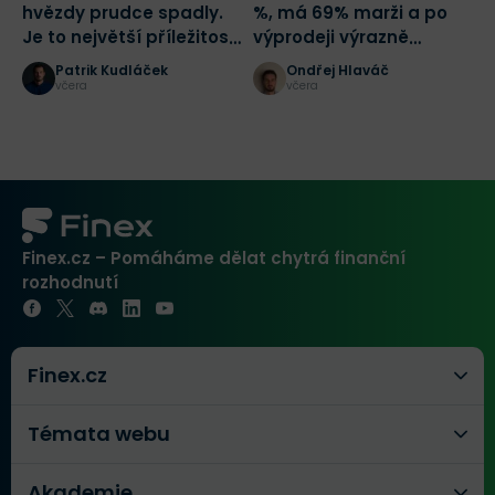
hvězdy prudce spadly.
%, má 69% marži a po
T
Je to největší příležitost
výprodeji výrazně
tohoto desetiletí?
zlevnila
Patrik Kudláček
Ondřej Hlaváč
včera
včera
Finex.cz – Pomáháme dělat chytrá finanční
rozhodnutí
Finex.cz
Témata webu
Akademie