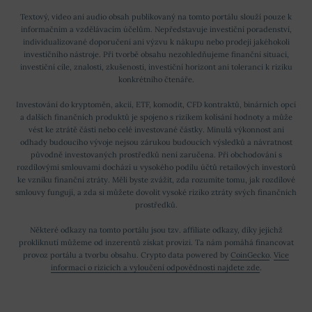
Textový, video ani audio obsah publikovaný na tomto portálu slouží pouze k
informačním a vzdělávacím účelům. Nepředstavuje investiční poradenství,
individualizované doporučení ani výzvu k nákupu nebo prodeji jakéhokoli
investičního nástroje. Při tvorbě obsahu nezohledňujeme finanční situaci,
investiční cíle, znalosti, zkušenosti, investiční horizont ani toleranci k riziku
konkrétního čtenáře.
Investování do kryptoměn, akcií, ETF, komodit, CFD kontraktů, binárních opcí
a dalších finančních produktů je spojeno s rizikem kolísání hodnoty a může
vést ke ztrátě části nebo celé investované částky. Minulá výkonnost ani
odhady budoucího vývoje nejsou zárukou budoucích výsledků a návratnost
původně investovaných prostředků není zaručena. Při obchodování s
rozdílovými smlouvami dochází u vysokého podílu účtů retailových investorů
ke vzniku finanční ztráty. Měli byste zvážit, zda rozumíte tomu, jak rozdílové
smlouvy fungují, a zda si můžete dovolit vysoké riziko ztráty svých finančních
prostředků.
Některé odkazy na tomto portálu jsou tzv. affiliate odkazy, díky jejichž
prokliknutí můžeme od inzerentů získat provizi. Ta nám pomáhá financovat
provoz portálu a tvorbu obsahu. Crypto data powered by
CoinGecko
.
Více
informací o rizicích a vyloučení odpovědnosti najdete zde
.