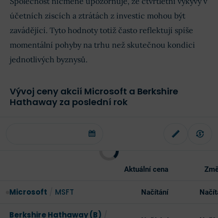
Společnost nicméně upozorňuje, že čtvrtletní výkyvy v
účetních ziscích a ztrátách z investic mohou být
zavádějící. Tyto hodnoty totiž často reflektují spíše
momentální pohyby na trhu než skutečnou kondici
jednotlivých byznysů.
Vývoj ceny akcií Microsoft a Berkshire
Hathaway za poslední rok
Aktuální cena
Změ
Microsoft
/
MSFT
Načítání
Načít
Berkshire Hathaway (B)
/