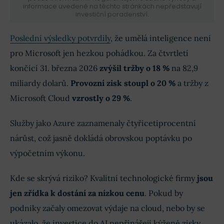
informace uvedené na těchto stránkách nepředstavují
investiční poradenství.
Poslední výsledky potvrdily
, že umělá inteligence není
pro Microsoft jen hezkou pohádkou. Za čtvrtletí
končící 31. března 2026
zvýšil tržby o 18 %
na 82,9
miliardy dolarů.
Provozní zisk stoupl o 20 %
a tržby z
Microsoft Cloud
vzrostly o 29 %
.
Služby jako Azure zaznamenaly čtyřicetiprocentní
nárůst, což jasně dokládá obrovskou poptávku po
výpočetním výkonu.
Kde se skrývá riziko? Kvalitní technologické firmy
jsou
jen zřídka k dostání za nízkou cenu
. Pokud by
podniky začaly omezovat výdaje na cloud, nebo by se
ukázalo, že investice do AI nepřinášejí kýžené zisky,