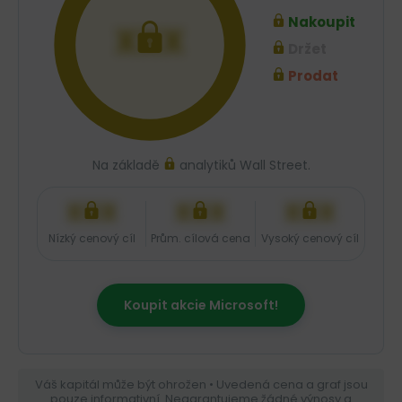
Nakoupit
XXX
Držet
Prodat
Na základě
analytiků Wall Street.
XXX
XXX
XXX
Nízký cenový cíl
Prům. cílová cena
Vysoký cenový cíl
Koupit akcie Microsoft!
Váš kapitál může být ohrožen • Uvedená cena a graf jsou
pouze informativní. Negarantujeme žádné výnosy a