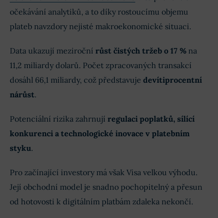
očekávání analytiků, a to díky rostoucímu objemu
plateb navzdory nejisté makroekonomické situaci.
Data ukazují meziroční
růst čistých tržeb o 17 %
na
11,2 miliardy dolarů. Počet zpracovaných transakcí
dosáhl 66,1 miliardy, což představuje
devítiprocentní
nárůst
.
Potenciální rizika zahrnují
regulaci poplatků, sílící
konkurenci a technologické inovace v platebním
styku
.
Pro začínající investory má však Visa velkou výhodu.
Její obchodní model je snadno pochopitelný a přesun
od hotovosti k digitálním platbám zdaleka nekončí.