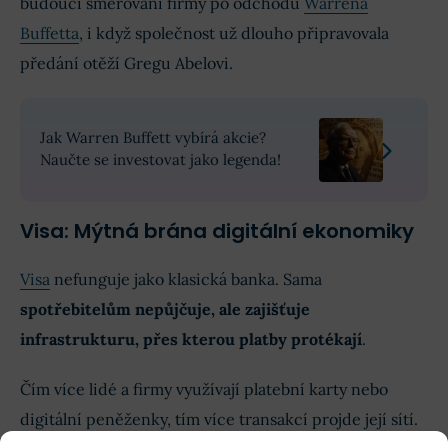
budoucí směřování firmy po odchodu
Warrena
Buffetta
, i když společnost už dlouho připravovala
předání otěží Gregu Abelovi.
Jak Warren Buffett vybírá akcie?
Naučte se investovat jako legenda!
Visa: Mýtná brána digitální ekonomiky
Visa
nefunguje jako klasická banka. Sama
spotřebitelům nepůjčuje, ale zajišťuje
infrastrukturu, přes kterou platby protékají
.
Čím více lidé a firmy využívají platební karty nebo
digitální peněženky, tím více transakcí projde její sítí.