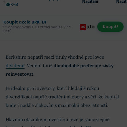
Načítání
Načít
BRK-B
Koupit akcie BRK-B!
Koupit!
Při obchodování CFD ztrácí peníze 77 %
účtů.
Berkshire nepatří mezi tituly vhodné pro lovce
dividend
. Vedení totiž
dlouhodobě preferuje zisky
reinvestovat
.
Je ideální pro investory, kteří hledají širokou
diverzifikaci napříč tradičními obory a věří, že kapitál
bude i nadále alokován s maximální obezřetností.
Hlavním otazníkem investiční teze je samozřejmě