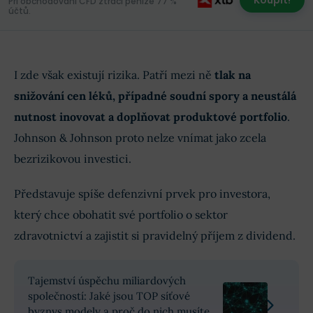
Při obchodování CFD ztrácí peníze 77 %
účtů.
I zde však existují rizika. Patří mezi ně
tlak na
snižování cen léků, případné soudní spory a neustálá
nutnost inovovat a doplňovat produktové portfolio
.
Johnson & Johnson proto nelze vnímat jako zcela
bezrizikovou investici.
Představuje spíše defenzivní prvek pro investora,
který chce obohatit své portfolio o sektor
zdravotnictví a zajistit si pravidelný příjem z dividend.
Tajemství úspěchu miliardových
společností: Jaké jsou TOP síťové
byznys modely a proč do nich musíte