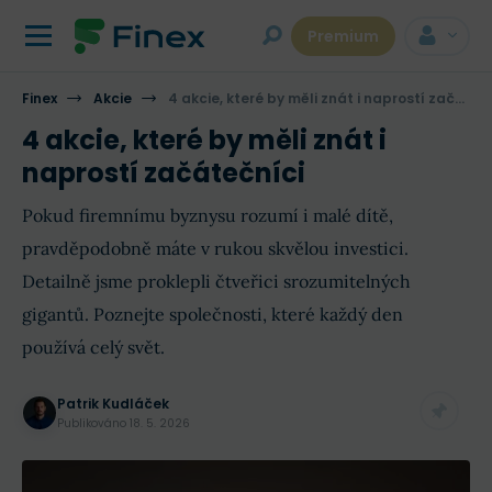
Premium
Finex
Akcie
4 akcie, které by měli znát i naprostí začátečníci
4 akcie, které by měli znát i
naprostí začátečníci
Pokud firemnímu byznysu rozumí i malé dítě,
pravděpodobně máte v rukou skvělou investici.
Detailně jsme proklepli čtveřici srozumitelných
gigantů. Poznejte společnosti, které každý den
používá celý svět.
Patrik Kudláček
Publikováno
18. 5. 2026