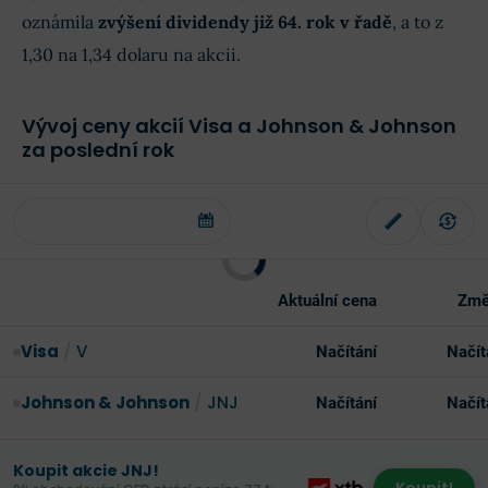
oznámila
zvýšení dividendy již 64. rok v řadě
, a to z
1,30 na 1,34 dolaru na akcii.
Vývoj ceny akcií Visa a Johnson & Johnson
za poslední rok
Aktuální cena
Změ
Visa
/
V
Načítání
Načít
Johnson & Johnson
/
JNJ
Načítání
Načít
Koupit akcie JNJ!
Koupit!