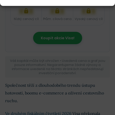
XXX
XXX
XXX
Nízký cenový cíl
Prům. cílová cena
Vysoký cenový cíl
Koupit akcie Visa!
Váš kapitál může být ohrožen • Uvedená cena a graf jsou
pouze informativní. Negarantujeme žádné výnosy a
informace uvedené na těchto stránkách nepředstavují
investiční poradenství.
Společnost těží z dlouhodobého trendu ústupu
hotovosti, boomu e-commerce a oživení cestovního
ruchu.
Ve druhém fiskálním čtvrtletí 2026
Visa překonala