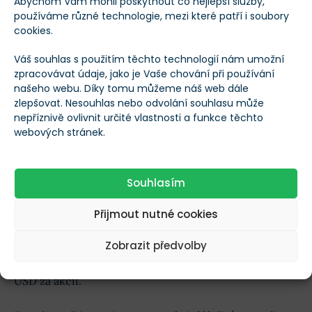
Abychom Vám mohli poskytnout co nejlepší služby,
používáme různé technologie, mezi které patří i soubory
cookies.
Váš souhlas s použitím těchto technologií nám umožní
zpracovávat údaje, jako je Vaše chování při používání
našeho webu. Díky tomu můžeme náš web dále
zlepšovat. Nesouhlas nebo odvolání souhlasu může
nepříznivě ovlivnit určité vlastnosti a funkce těchto
webových stránek.
Souhlasím
Měsíční akciový graf společnosti Delta Airlines
Přijmout nutné cookies
Akcie Delta Airlines
mají pod sebou jeden velmi
Zobrazit předvolby
důležitý, a navíc stále neotestovaný support okolo 70
USD za akcii.