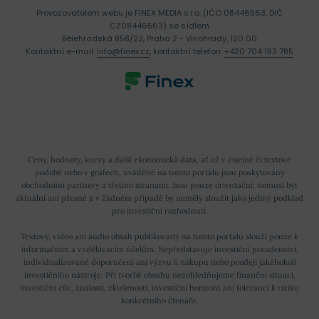
Provozovatelem webu je FINEX MEDIA s.r.o. (IČO 08446563, DIČ
CZ08446563) se sídlem
Bělehradská 858/23, Praha 2 - Vinohrady, 120 00
Kontaktní e-mail:
info@finex.cz
, kontaktní telefon:
+420 704 183 785
Ceny, hodnoty, kurzy a další ekonomická data, ať už v číselné či textové
podobě nebo v grafech, uváděné na tomto portálu jsou poskytovány
obchodními partnery a třetími stranami. Jsou pouze orientační, nemusí být
aktuální ani přesné a v žádném případě by neměly sloužit jako jediný podklad
pro investiční rozhodnutí.
Textový, video ani audio obsah publikovaný na tomto portálu slouží pouze k
informačním a vzdělávacím účelům. Nepředstavuje investiční poradenství,
individualizované doporučení ani výzvu k nákupu nebo prodeji jakéhokoli
investičního nástroje. Při tvorbě obsahu nezohledňujeme finanční situaci,
investiční cíle, znalosti, zkušenosti, investiční horizont ani toleranci k riziku
konkrétního čtenáře.