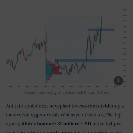
Měsíční akciový graf společnosti United Airlines
Ani tato společnost nevyplácí investorům dividendy a
meziročně vygenerovala růst svých tržeb o 4,7 %. Její
vysoký
dluh v hodnotě 31 miliard USD
může být pro
investory v budoucnosti nepříjemný, nicméně zatím