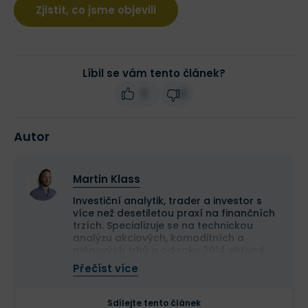
Zjistit, co jsme objevili
Líbil se vám tento článek?
2
0
Autor
Martin Klass
Investiční analytik, trader a investor s
více než desetiletou praxí na finančních
trzích. Specializuje se na technickou
analýzu akciových, komoditních a
měnových trhů a od roku 2014 aktivně
obchoduje vlastní kapitál. Své obchodní
Přečíst více
výsledky dlouhodobě dokládá veřejnou
equity obchodního účtu.
Je držitelem titulu Ph.D. v oboru finance a
Sdílejte tento článek