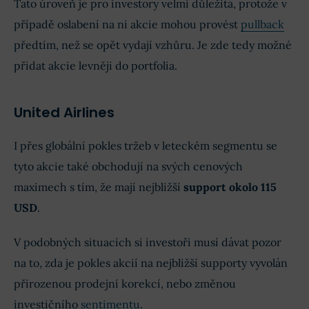
Tato úroveň je pro investory velmi důležitá, protože v
případě oslabení na ni akcie mohou provést
pullback
předtím, než se opět vydají vzhůru. Je zde tedy možné
přidat akcie levněji do portfolia.
United Airlines
I přes globální pokles tržeb v leteckém segmentu se
tyto akcie také obchodují na svých cenových
maximech s tím, že mají nejbližší
support okolo 115
USD
.
V podobných situacích si investoři musí dávat pozor
na to, zda je pokles akcií na nejbližší supporty vyvolán
přirozenou prodejní korekcí, nebo změnou
investičního
sentimentu
.