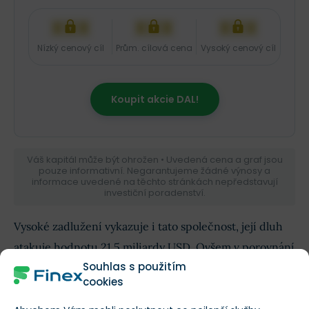
XXX
XXX
XXX
Nízký cenový cíl
Prům. cílová cena
Vysoký cenový cíl
Koupit akcie DAL!
Váš kapitál může být ohrožen • Uvedená cena a graf jsou
pouze informativní. Negarantujeme žádné výnosy a
informace uvedené na těchto stránkách nepředstavují
investiční poradenství.
Vysoké zadlužení vykazuje i tato společnost, její dluh
atakuje hodnotu 21,5 miliardy USD. Ovšem v porovnání
Souhlas s použitím
s American Airlines to není vzhledem k tržní
cookies
kapitalizaci tak špatné, protože ta činí 60,5 miliardy
USD.