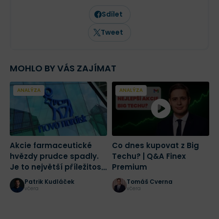
vedle vlastního obchodování publikuje
odborné analýzy a komentáře zaměřené
Sdílet
na trading a investování. Jeho články
pravidelně vycházejí nejen na Finexu, ale
Tweet
také v dalších finančních médiích.
MOHLO BY VÁS ZAJÍMAT
ANALÝZA
ANALÝZA
Akcie farmaceutické
Co dnes kupovat z Big
2
hvězdy prudce spadly.
Techu? | Q&A Finex
a
Je to největší příležitost
Premium
č
tohoto desetiletí?
r
Patrik Kudláček
Tomáš Cverna
K
včera
včera