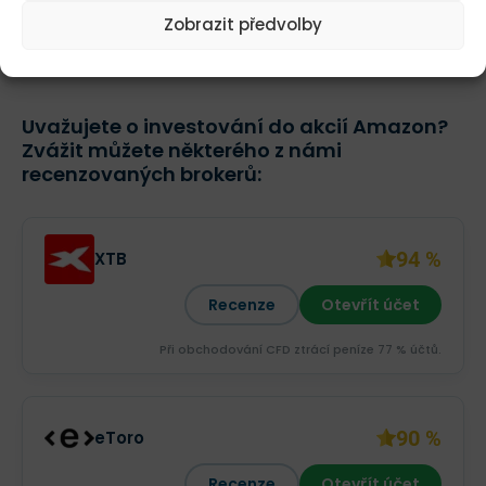
posiluje působení inzerentů díky nové vrstvě
Zobrazit předvolby
streamování podporované reklamou.
Uvažujete o investování do akcií Amazon?
Zvážit můžete některého z námi
recenzovaných brokerů:
94 %
XTB
Recenze
Otevřít účet
Při obchodování CFD ztrácí peníze 77 % účtů.
90 %
eToro
Recenze
Otevřít účet