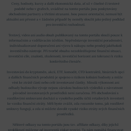
Ceny, hodnoty, kurzy a další ekonomická data, ať už v číselné či textové
podobě nebo v grafech, uváděné na tomto portálu jsou poskytovány
obchodními partnery a třetími stranami. Jsou pouze orientační, nemusí být
aktuální ani přesné a v žádném případě by neměly sloužit jako jediný podklad
pro investiční rozhodnutí.
Textový, video ani audio obsah publikovaný na tomto portálu slouží pouze k
informačním a vzdělávacím účelům. Nepředstavuje investiční poradenství,
individualizované doporučení ani výzvu k nákupu nebo prodeji jakéhokoli
investičního nástroje. Při tvorbě obsahu nezohledňujeme finanční situaci,
investiční cíle, znalosti, zkušenosti, investiční horizont ani toleranci k riziku
konkrétního čtenáře.
Investování do kryptoměn, akcií, ETF, komodit, CFD kontraktů, binárních opcí
a dalších finančních produktů je spojeno s rizikem kolísání hodnoty a může
vést ke ztrátě části nebo celé investované částky. Minulá výkonnost ani
odhady budoucího vývoje nejsou zárukou budoucích výsledků a návratnost
původně investovaných prostředků není zaručena. Při obchodování s
rozdílovými smlouvami dochází u vysokého podílu účtů retailových investorů
ke vzniku finanční ztráty. Měli byste zvážit, zda rozumíte tomu, jak rozdílové
smlouvy fungují, a zda si můžete dovolit vysoké riziko ztráty svých finančních
prostředků.
Některé odkazy na tomto portálu jsou tzv. affiliate odkazy, díky jejichž
prokliknutí můžeme od inzerentů získat provizi. Ta nám pomáhá financovat