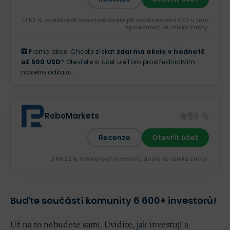
U 52 % retailových investorů došlo při obchodování CFD u této
společnosti ke vzniku ztráty.
Promo akce: Chcete získat
zdarma akcie v hodnotě
až 500 USD
? Otevřete si účet u eToro prostřednictvím
našeho odkazu.
89 %
RoboMarkets
Recenze
Otevřít účet
U 66,02 % retailových investorů došlo ke vzniku ztráty.
Buďte součástí komunity 6 600+ investorů!
Už na to nebudete sami. Uvidíte, jak investují a