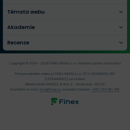
Témata webu
Akademie
Recenze
Copyright © 2014 - 2026 FINEX MEDIA s.r.o.
Všechna práva vyhrazena.
Provozovatelem webu je FINEX MEDIA s.r.o. (IČO 08446563, DIČ
CZ08446563) se sídlem
Bělehradská 858/23, Praha 2 - Vinohrady, 120 00
Kontaktní e-mail:
info@finex.cz
, kontaktní telefon:
+420 704 183 785