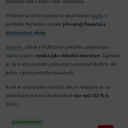
portfolia však z velké části zachovává.
Přestože snížil svůj podíl ve společnosti
Apple
, v
portfoliu Berkshire nadále
převažují finanční a
dividendové akcie
.
Amazon
, ačkoli v Buffettově portfoliu zaujímá jen
malou pozici,
vyniká jako důležitá investice
. Zajímavé
je, že o této investici původně nerozhodl Buffett, ale
jeden z jeho portfolio manažerů.
Krok se ukázal jako moudrý. Akcie Amazonu se za
posledních pět let zhodnotily
o více než 133 %
(k
30.11.).