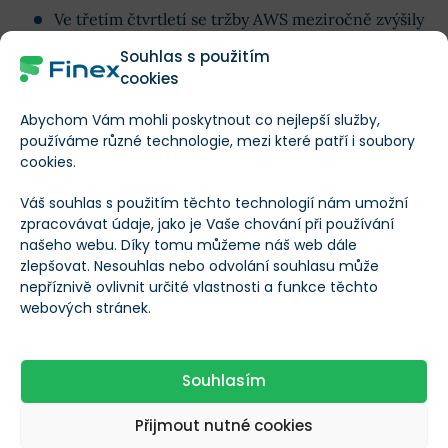
Ve třetím čtvrtletí se tržby AWS meziročně zvýšily
o 19 %
.
Souhlas s použitím
cookies
AWS, kapitálově nenáročný a vysoce ziskový
segment, se na celkových provozních příjmech
Abychom Vám mohli poskytnout co nejlepší služby,
společnosti Amazon v tomto čtvrtletí podílel
více
používáme různé technologie, mezi které patří i soubory
cookies.
než 60 %
.
Váš souhlas s použitím těchto technologií nám umožní
Amazon si udržuje vedoucí postavení v oblasti
zpracovávat údaje, jako je Vaše chování při používání
našeho webu. Díky tomu můžeme náš web dále
elektronického obchodování a
pokračuje v inovacích
,
zlepšovat. Nesouhlas nebo odvolání souhlasu může
aby si svůj náskok udržel.
nepříznivě ovlivnit určité vlastnosti a funkce těchto
webových stránek.
Hraje také významnou roli v konkurenčním prostředí
streamingu.
Souhlasím
Další vysoce růstovou oblastí je reklama, jejíž příjmy ve
Přijmout nutné cookies
třetím čtvrtletí meziročně vzrostly
o 19 %
. Společnost