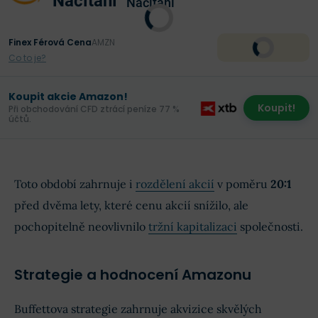
Načítání
Načítání
Finex Férová Cena
AMZN
Co to je?
Koupit akcie Amazon!
Koupit!
Při obchodování CFD ztrácí peníze 77 %
účtů.
Toto období zahrnuje i
rozdělení akcií
v poměru
20:1
před dvěma lety, které cenu akcií snížilo, ale
pochopitelně neovlivnilo
tržní kapitalizaci
společnosti.
Strategie a hodnocení Amazonu
Buffettova strategie zahrnuje akvizice skvělých