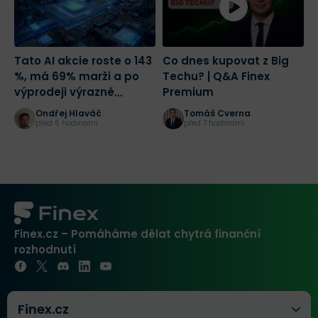
Tato AI akcie roste o 143
Co dnes kupovat z Big
C
%, má 69% marži a po
Techu? | Q&A Finex
ú
výprodeji výrazně
Premium
B
zlevnila
n
Ondřej Hlaváč
Tomáš Cverna
před 6 hodinami
před 7 hodinami
Finex.cz – Pomáháme dělat chytrá finanční
rozhodnutí
Finex.cz