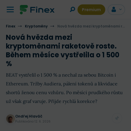
Premium
Finex
Kryptoměny
Nová hvězda mezi kryptoměnami raketově roste. Během měsíce vystřelila o 1 500 %
Nová hvězda mezi
kryptoměnami raketově roste.
Během měsíce vystřelila o 1 500
%
BEAT vystřelil o 1 500 % a nechal za sebou Bitcoin i
Ethereum. Tržby Audiera, pálení tokenů a likvidace
shortů ženou cenu vzhůru. Po měsíci prudkého růstu
už však graf varuje. Přijde rychlá korekce?
Ondřej Hlaváč
Publikováno
12. 6. 2026