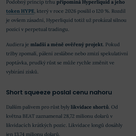
Podobný princip trhu
připomíná Hyperliquid a jeho
token HYPE
, který v roce 2026 posílil o 120 %. Rozdíl
je ovšem zásadní, Hyperliquid totiž už prokázal silnou
pozici v perpetual tradingu.
Audiera je
mladší a méně ověřený projekt
. Pokud
tržby zpomalí, pálení zeslábne nebo zmizí spekulativní
poptávka, prudký růst se může rychle změnit ve
vybírání zisků.
Short squeeze poslal cenu nahoru
Dalším palivem pro růst byly
likvidace shortů
. Od
května BEAT zaznamenal 28,72 milionu dolarů v
likvidacích krátkých pozic. Likvidace longů dosáhly
jen 13,74 milionu dolarů.