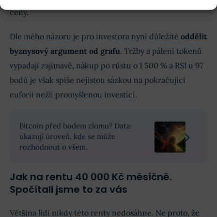
ceny.
Dle mého názoru je pro investora nyní důležité
oddělit
byznysový argument od grafu
. Tržby a pálení tokenů
vypadají zajímavě, nákup po růstu o 1 500 % a RSI u 97
bodů je však spíše nejistou sázkou na pokračující
euforii nežli promyšlenou investicí.
Bitcoin před bodem zlomu? Data
ukazují úroveň, kde se může
rozhodnout o všem.
Jak na rentu 40 000 Kč měsíčně.
Spočítali jsme to za vás
Většina lidí nikdy této renty nedosáhne. Ne proto, že