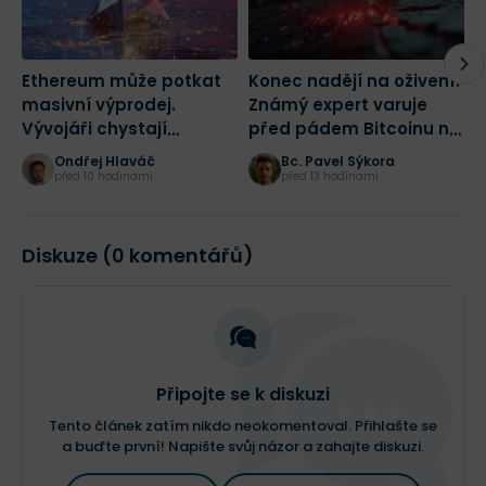
Ethereum může potkat
Konec nadějí na oživení?
K
masivní výprodej.
Známý expert varuje
W
Vývojáři chystají
před pádem Bitcoinu na
b
radikální změnu sítě
43 500 dolarů
p
Ondřej Hlaváč
Bc. Pavel Sýkora
před 10 hodinami
před 13 hodinami
Diskuze (0 komentářů)
Připojte se k diskuzi
Tento článek zatím nikdo neokomentoval. Přihlašte se
a buďte první! Napište svůj názor a zahajte diskuzi.