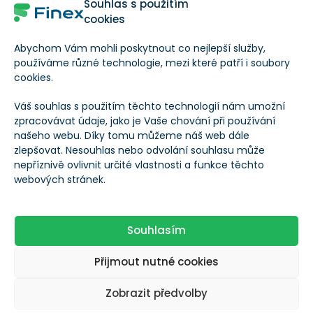
Souhlas s použitím
cookies
VAROVÁNÍ
Abychom Vám mohli poskytnout co nejlepší služby,
používáme různé technologie, mezi které patří i soubory
cookies.
Pokud od ní cena odmítne pokračovat, ve hře je
pokles k 3,71 dolaru. To by znamenalo propad asi o
Váš souhlas s použitím těchto technologií nám umožní
zpracovávat údaje, jako je Vaše chování při používání
35 % ještě v červnu.
našeho webu. Díky tomu můžeme náš web dále
zlepšovat. Nesouhlas nebo odvolání souhlasu může
nepříznivě ovlivnit určité vlastnosti a funkce těchto
Naopak průraz nad 9,47 dolaru by otevřel prostor k
webových stránek.
oblasti nad 15 dolary, kde leží úroveň 4,236
Fibonacciho linie.
Souhlasím
BEAT je momentálně ukázkou trhu, kde se
kvalitní
Přijmout nutné cookies
příběh spojil s technickým tlakem na shortaře
. To
umí vytvořit extrémní růst. Stejně rychle ovšem
Zobrazit předvolby
mohou zmizet kupci, kteří přišli jen kvůli pohybu