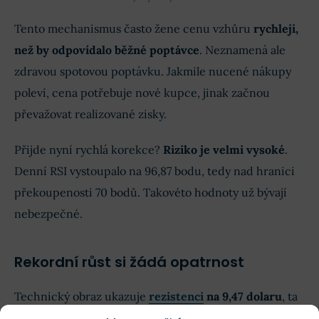
Tento mechanismus často žene cenu vzhůru
rychleji,
než by odpovídalo běžné poptávce
. Neznamená ale
zdravou spotovou poptávku. Jakmile nucené nákupy
poleví, cena potřebuje nové kupce, jinak začnou
převažovat realizované zisky.
Přijde nyní rychlá korekce?
Riziko je velmi vysoké
.
Denní RSI vystoupalo na 96,87 bodu, tedy nad hranici
překoupenosti 70 bodů. Takovéto hodnoty už bývají
nebezpečné.
Rekordní růst si žádá opatrnost
Technický obraz ukazuje
rezistenci
na 9,47 dolaru
, ta
odpovídá úrovni 1,618 Fibonacciho retracementu.