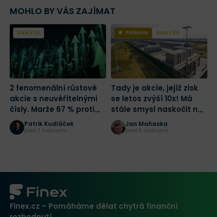
MOHLO BY VÁS ZAJÍMAT
ANALÝZA
PREMIUM
ANALÝZA
2 fenomenální růstové
Tady je akcie, jejíž zisk
Š
akcie s neuvěřitelnými
se letos zvýší 10x! Má
S
čísly. Marže 67 % proti
stále smysl naskočit na
p
růstu tržeb o 684 %.
jednu z nejlepších sázek
d
Patrik Kudláček
Jan Maňaska
Která je lepší?
na AI?
m
před 3 hodinami
před 6 hodinami
Finex.cz – Pomáháme dělat chytrá finanční
rozhodnutí