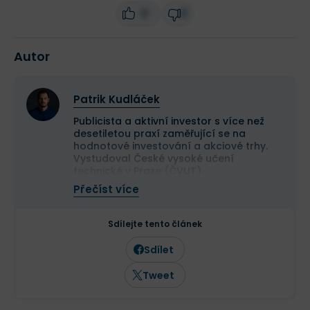
0
0
Autor
Patrik Kudláček
Publicista a aktivní investor s více než
desetiletou praxí zaměřující se na
hodnotové investování a akciové trhy.
Vystudoval České vysoké učení
technické v Praze (ČVUT).
Ve své investiční strategii kombinuje
Přečíst více
aktivní i pasivní přístup a zaměřuje se
především na kvalitní růstové
společnosti a value investice. Ve svých
Sdílejte tento článek
článcích se věnuje investičním
strategiím, psychologii investování a
Sdílet
analýze jednotlivých akcií.
Tweet