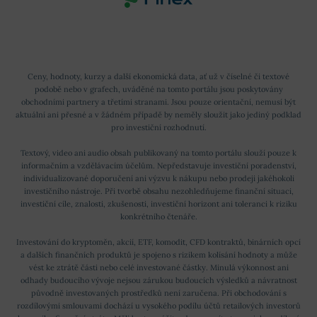
Ceny, hodnoty, kurzy a další ekonomická data, ať už v číselné či textové
podobě nebo v grafech, uváděné na tomto portálu jsou poskytovány
obchodními partnery a třetími stranami. Jsou pouze orientační, nemusí být
aktuální ani přesné a v žádném případě by neměly sloužit jako jediný podklad
pro investiční rozhodnutí.
Textový, video ani audio obsah publikovaný na tomto portálu slouží pouze k
informačním a vzdělávacím účelům. Nepředstavuje investiční poradenství,
individualizované doporučení ani výzvu k nákupu nebo prodeji jakéhokoli
investičního nástroje. Při tvorbě obsahu nezohledňujeme finanční situaci,
investiční cíle, znalosti, zkušenosti, investiční horizont ani toleranci k riziku
konkrétního čtenáře.
Investování do kryptoměn, akcií, ETF, komodit, CFD kontraktů, binárních opcí
a dalších finančních produktů je spojeno s rizikem kolísání hodnoty a může
vést ke ztrátě části nebo celé investované částky. Minulá výkonnost ani
odhady budoucího vývoje nejsou zárukou budoucích výsledků a návratnost
původně investovaných prostředků není zaručena. Při obchodování s
rozdílovými smlouvami dochází u vysokého podílu účtů retailových investorů