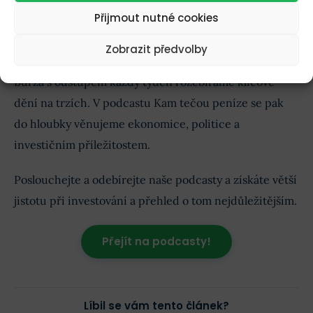
Přijmout nutné cookies
Poslouchejte. Buďte v obraze!
Zobrazit předvolby
Chcete lépe rozumět finančním trhům?
V podcastu
Burza s odstupem každý týden rozebíráme klíčové
dění na trzích. V podcastu Kam tečou peníze se pak
do hloubky věnujeme ekonomice, politice a
investičním příležitostem.
Poslouchejte a odebírejte naše podcasty a získáte větší
jistotu při investování a přehled o tom nejdůležitějším.
Přejít na podcasty!
Líbil se vám tento článek?