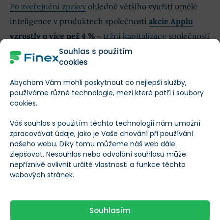
Po zveřejnění zprávy
ohledně většího využití umělé
inteligence v produktech společnosti
akcie Applu
vzrostly o více než 4 %
–
tržní kapitalizace
společnosti
vzrostla o více než 100 miliard dolarů – a
zaznamenaly
Souhlas s použitím
cookies
nejlepší jednodenní výkonnost od května 2023
.
Abychom Vám mohli poskytnout co nejlepší služby,
Přestože se v letošním roce stále obchodují v záporu,
používáme různé technologie, mezi které patří i soubory
cookies.
investoři jsou zvědaví, jak nový hardware a software
společnosti zapadá do její strategie v oblasti umělé
Váš souhlas s použitím těchto technologií nám umožní
zpracovávat údaje, jako je Vaše chování při používání
inteligence – zejména kvůli k tomu, že kolují zvěsti o
našeho webu. Díky tomu můžeme náš web dále
tom, že aktualizace iPhonu o funkce umělé inteligence
zlepšovat. Nesouhlas nebo odvolání souhlasu může
jsou na seznamu úkolů generálního ředitele Tima
nepříznivě ovlivnit určité vlastnosti a funkce těchto
webových stránek.
Cooka na prvním místě.
A nezapomeňme na další futuristický počin Applu:
Souhlasím
humanoidní roboty
.