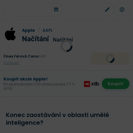
Apple
/
AAPL
Načítání
Načítání
Finex Férová Cena
AAPL
Co to je?
Koupit akcie Apple!
Koupit!
Při obchodování CFD ztrácí peníze 77 %
účtů.
Konec zaostávání v oblasti umělé
inteligence?