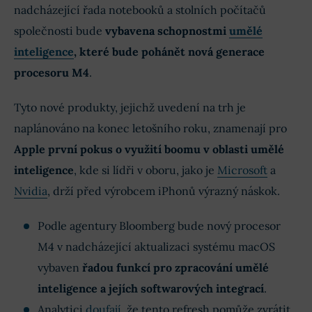
nadcházející řada notebooků a stolních počítačů
společnosti bude
vybavena schopnostmi
umělé
inteligence
, které bude pohánět nová generace
procesoru M4
.
Tyto nové produkty, jejichž uvedení na trh je
naplánováno na konec letošního roku, znamenají pro
Apple první pokus o využití boomu v oblasti umělé
inteligence
, kde si lídři v oboru, jako je
Microsoft
a
Nvidia
, drží před výrobcem iPhonů výrazný náskok.
Podle agentury Bloomberg bude nový procesor
M4 v nadcházející aktualizaci systému macOS
vybaven
řadou funkcí pro zpracování umělé
inteligence a jejích softwarových integrací
.
Analytici
doufají
, že tento refresh pomůže zvrátit