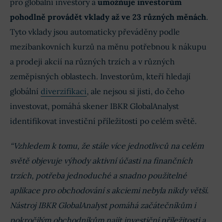
pro globální investory a
umožňuje investorům
pohodlně provádět vklady až ve 23 různých měnách
.
Tyto vklady jsou automaticky převáděny podle
mezibankovních kurzů na měnu potřebnou k nákupu
a prodeji akcií na různých trzích a v různých
zeměpisných oblastech. Investorům, kteří hledají
globální
diverzifikaci
, ale nejsou si jisti, do čeho
investovat, pomáhá skener IBKR GlobalAnalyst
identifikovat investiční příležitosti po celém světě.
“Vzhledem k tomu, že stále více jednotlivců na celém
světě objevuje výhody aktivní účasti na finančních
trzích, potřeba jednoduché a snadno použitelné
aplikace pro obchodování s akciemi nebyla nikdy větší.
Nástroj IBKR GlobalAnalyst pomáhá začátečníkům i
pokročilým obchodníkům najít investiční příležitosti a