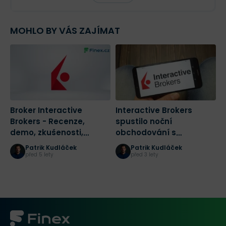
MOHLO BY VÁS ZAJÍMAT
Broker Interactive
Interactive Brokers
I
Brokers - Recenze,
spustilo noční
u
demo, zkušenosti,
obchodování s
k
poplatky, diskuze
vybranými ETF
p
Patrik Kudláček
Patrik Kudláček
kótovanými v USA
b
před 5 lety
před 3 lety
p