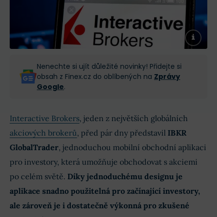
Nenechte si ujít důležité novinky! Přidejte si
obsah z Finex.cz do oblíbených na
Zprávy
Google
.
Interactive Brokers
, jeden z největších globálních
akciových brokerů
, před pár dny představil
IBKR
GlobalTrader
, jednoduchou mobilní obchodní aplikaci
pro investory, která umožňuje obchodovat s akciemi
po celém světě.
Díky jednoduchému designu je
aplikace snadno použitelná pro začínající investory,
ale zároveň je i dostatečně výkonná pro zkušené