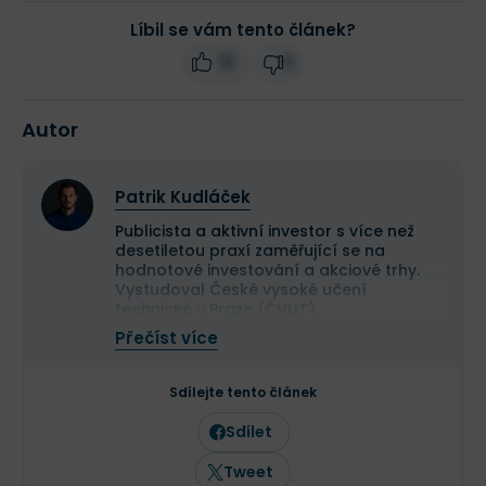
Líbil se vám tento článek?
10
0
Autor
Patrik Kudláček
Publicista a aktivní investor s více než
desetiletou praxí zaměřující se na
hodnotové investování a akciové trhy.
Vystudoval České vysoké učení
technické v Praze (ČVUT).
Ve své investiční strategii kombinuje
Přečíst více
aktivní i pasivní přístup a zaměřuje se
především na kvalitní růstové
společnosti a value investice. Ve svých
Sdílejte tento článek
článcích se věnuje investičním
strategiím, psychologii investování a
Sdílet
analýze jednotlivých akcií.
Tweet