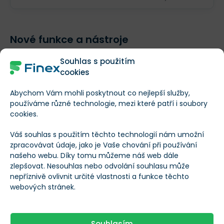
Nové funkce a nástroje
Souhlas s použitím
Aplikace IBKR GlobalTrader
nabízí vše, co by investor
cookies
od mobilní aplikace pro investování očekával. Mezi
Abychom Vám mohli poskytnout co nejlepší služby,
nástroje a funkce dostupné v aplikaci IBKR
používáme různé technologie, mezi které patří i soubory
GlobalTrader patří např.:
cookies.
Frakční akcie
: Není nutné kupovat celé akcie, ale
Váš souhlas s použitím těchto technologií nám umožní
zpracovávat údaje, jako je Vaše chování při používání
naopak využít možnost nákupu jejich frakcí –
našeho webu. Díky tomu můžeme náš web dále
částí. Investovat do amerických akcií tak můžete
zlepšovat. Nesouhlas nebo odvolání souhlasu může
nepříznivě ovlivnit určité vlastnosti a funkce těchto
investovat už s pouhým 1 dolarem bez ohledu na
webových stránek.
cenu akcie.
Snadný nákup a prodej akciových pozic
: Jedním
Souhlasím
klepnutím mohou investoři nakoupit akcie, o