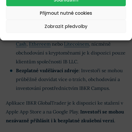
které mají zájem, a naopak prodat ty, které již
Přijmout nutné cookies
nechtějí vlastnit.
Zobrazit předvolby
Obchodování s kryptoměnami
: Můžete
jednoduše obchodovat s
Bitcoinem
,
Bitcoinem
Cash
,
Ethereem
nebo
Litecoinem
, nicméně
obchodování s kryptoměnami je k dispozici pouze
klientům společnosti IB LLC.
Bezplatné vzdělávací zdroje
: Investoři se mohou
průběžně dozvídat více o trzích, obchodování a
investování prostřednictvím IBKR Campus.
Aplikace IBKR GlobalTrader je k dispozici ke stažení v
Apple App Store a na Google Play.
Investoři se mohou
nezávazně přihlásit i k bezplatné zkušební verzi
.