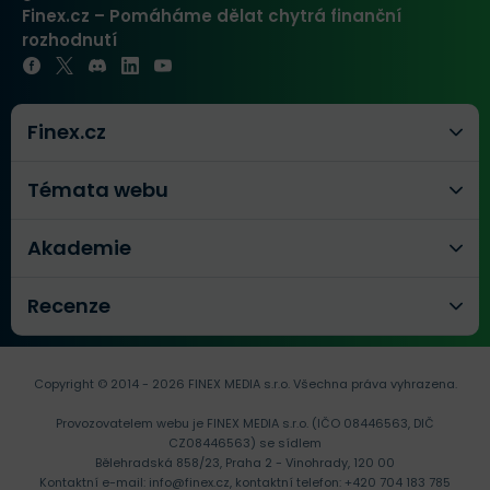
Finex.cz – Pomáháme dělat chytrá finanční
rozhodnutí
Finex.cz
Témata webu
Akademie
Recenze
Copyright © 2014 - 2026 FINEX MEDIA s.r.o.
Všechna práva vyhrazena.
Provozovatelem webu je FINEX MEDIA s.r.o. (IČO 08446563, DIČ
CZ08446563) se sídlem
Bělehradská 858/23, Praha 2 - Vinohrady, 120 00
Kontaktní e-mail:
info@finex.cz
, kontaktní telefon:
+420 704 183 785