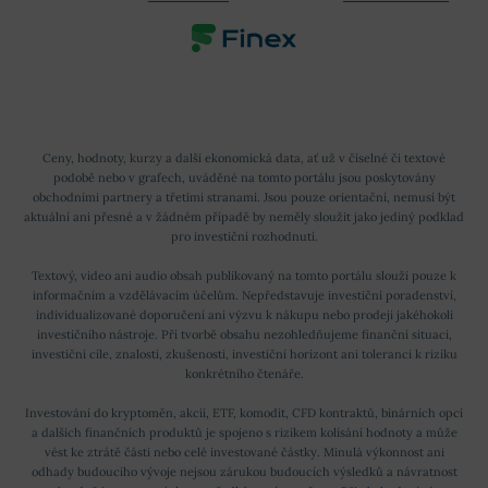
Ceny, hodnoty, kurzy a další ekonomická data, ať už v číselné či textové
podobě nebo v grafech, uváděné na tomto portálu jsou poskytovány
obchodními partnery a třetími stranami. Jsou pouze orientační, nemusí být
aktuální ani přesné a v žádném případě by neměly sloužit jako jediný podklad
pro investiční rozhodnutí.
Textový, video ani audio obsah publikovaný na tomto portálu slouží pouze k
informačním a vzdělávacím účelům. Nepředstavuje investiční poradenství,
individualizované doporučení ani výzvu k nákupu nebo prodeji jakéhokoli
investičního nástroje. Při tvorbě obsahu nezohledňujeme finanční situaci,
investiční cíle, znalosti, zkušenosti, investiční horizont ani toleranci k riziku
konkrétního čtenáře.
Investování do kryptoměn, akcií, ETF, komodit, CFD kontraktů, binárních opcí
a dalších finančních produktů je spojeno s rizikem kolísání hodnoty a může
vést ke ztrátě části nebo celé investované částky. Minulá výkonnost ani
odhady budoucího vývoje nejsou zárukou budoucích výsledků a návratnost