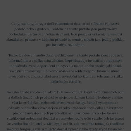
Ceny, hodnoty, kurzy a další ekonomická data, ať už v číselné či textové
podobě nebo v grafech, uváděné na tomto portálu jsou poskytovány
obchodními partnery a třetími stranami. Jsou pouze orientační, nemusí být
aktuální ani přesné a v žádném případě by neměly sloužit jako jediný podklad
pro investiční rozhodnutí.
Textový, video ani audio obsah publikovaný na tomto portálu slouží pouze k
informačním a vzdělávacím účelům. Nepředstavuje investiční poradenství,
individualizované doporučení ani výzvu k nákupu nebo prodeji jakéhokoli
investičního nástroje. Při tvorbě obsahu nezohledňujeme finanční situaci,
investiční cíle, znalosti, zkušenosti, investiční horizont ani toleranci k riziku
konkrétního čtenáře.
Investování do kryptoměn, akcií, ETF, komodit, CFD kontraktů, binárních opcí
a dalších finančních produktů je spojeno s rizikem kolísání hodnoty a může
vést ke ztrátě části nebo celé investované částky. Minulá výkonnost ani
odhady budoucího vývoje nejsou zárukou budoucích výsledků a návratnost
původně investovaných prostředků není zaručena. Při obchodování s
rozdílovými smlouvami dochází u vysokého podílu účtů retailových investorů
ke vzniku finanční ztráty. Měli byste zvážit, zda rozumíte tomu, jak rozdílové
smlouvy fungují, a zda si můžete dovolit vysoké riziko ztráty svých finančních