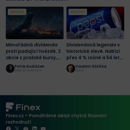
„The person that turns over the most
rocks wins the game. And that’s always
been my philosophy.“ – Peter Lynch.
ANALÝZA
ANALÝZA
Mimořádná dividenda
Dividendová legenda v
A
proti padající hvězdě. 2
historické slevě. Nabízí
1
akcie z pražské burzy,
přes 4 % ročně a 54 let
K
které rozdělily investory
růstu dividendy
z
Patrik Kudláček
Vladimír Růžička
před 20 hodinami
včera
Finex.cz – Pomáháme dělat chytrá finanční
rozhodnutí