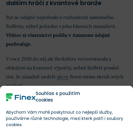
dalším hráči z kvantové branže
Byť se údajně nejednalo o rozhodnutí samotného
Buffetta, nýbrž jednoho z jeho hlavních manažerů,
Věštec si vlastnictví podílu v Amazonu údajně
pochvaluje
.
V roce 2019 do něj ale Berkshire neinvestovala s
ohledem na kvantové výpočty, neboť Buffett proslul
tím, že zásadně nedrží
akcie
firem mimo okruh svých
znalostí.
Souhlas s použitím
cookies
Za zmínku však stojí, že legendární investor v
zásadě vlastní podíl v jedné z ryze kvantových
Abychom Vám mohli poskytnout co nejlepší služby,
společností, a sice IonQ.
používáme různé technologie, mezi které patří i soubory
cookies.
Berkshire totiž nakoupila 10 milionů akcií