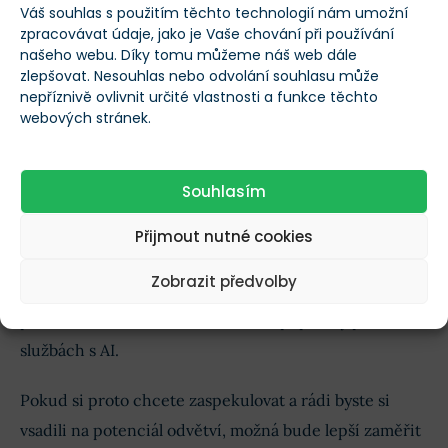
Amazonu, zatímco
Amazon samotný drží
Váš souhlas s použitím těchto technologií nám umožní
zpracovávat údaje, jako je Vaše chování při používání
drobnou pozici v IonQ v hodnotě cca 37 milionů
našeho webu. Díky tomu můžeme náš web dále
dolarů
.
zlepšovat. Nesouhlas nebo odvolání souhlasu může
nepříznivě ovlivnit určité vlastnosti a funkce těchto
webových stránek.
Na závěr se v každém případě sluší zmínit, že co se
pokroku v oblasti kvantových výpočtů týče,
konkurence má před Amazonem pro tuto chvíli
Souhlasím
významný náskok.
Přijmout nutné cookies
Pro firmu se stále jedná pouze o okrajovou oblast
Zobrazit předvolby
zájmu
– plně se soustředí na svou e-commerce divizi,
především ale na AWS, která těží z poptávky po
službách s AI.
Pokud si proto chcete zaspekulovat a rádi byste si
vsadili na potenciál odvětví, možná bude lepší zaměřit