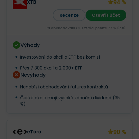
94 %
XTB
Recenze
Otevřít účet
Při obchodování CFD ztrácí peníze 77 % účtů.
Výhody
Investování do akcií a ETF bez komisí
Přes 7 300 akcií a 2 000+ ETF
Nevýhody
Nenabízí obchodování futures kontraktů
České akcie mají vysoké zdanění dividend (35
%)
90 %
eToro