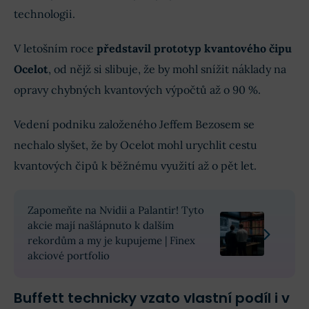
technologii.
V letošním roce
představil prototyp kvantového čipu
Ocelot
, od nějž si slibuje, že by mohl snížit náklady na
opravy chybných kvantových výpočtů až o 90 %.
Vedení podniku založeného Jeffem Bezosem se
nechalo slyšet, že by Ocelot mohl urychlit cestu
kvantových čipů k běžnému využití až o pět let.
Zapomeňte na Nvidii a Palantir! Tyto
akcie mají našlápnuto k dalším
rekordům a my je kupujeme | Finex
akciové portfolio
Buffett technicky vzato vlastní podíl i v