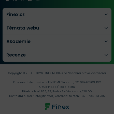
Finex.cz
Témata webu
Akademie
Recenze
Copyright © 2014 - 2026 FINEX MEDIA s.r.o.
Všechna práva vyhrazena.
Provozovatelem webu je FINEX MEDIA s.r.o. (IČO 08446563, DIČ
CZ08446563) se sídlem
Bělehradská 858/23, Praha 2 - Vinohrady, 120 00
Kontaktní e-mail:
info@finex.cz
, kontaktní telefon:
+420 704 183 785