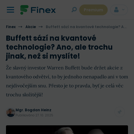
Premium
Finex
Akcie
Buffett sází na kvantové technologie? Ano, ale trochu jinak, než si myslíte!
Buffett sází na kvantové
technologie? Ano, ale trochu
jinak, než si myslíte!
Že slavný investor Warren Buffett bude držet akcie z
kvantového odvětví, to by jednoho nenapadlo ani v tom
nejdivočejším snu. Přesto je to pravda, byť je celá věc
trochu složitější!
Mgr. Bogdan Heinz
Publikováno
27. 10. 2025