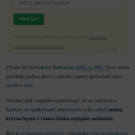
PŘIHLÁSIT
Přihlášením vyjadřujete souhlas s našimi
zásadami
zpracování osobních údajů.
Přesto šéf Berkshire Hathaway (
BRK-A
,
BRK-B
) ve svém
portfoliu jednu akcii z tohoto vysoce spekulativního
odvětví drží.
Nikoho však nejspíše nepřekvapí, že se nejedná o
žádnou ze společností zmíněných výše, nýbrž
jednu,
kterou byste v tomto klubu nejspíše nehledali
.
Řeč je o
Amazonu (AMZN)
, z hlediska
tržní kapitalizace