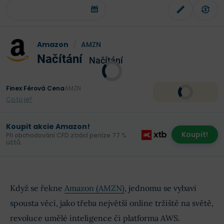
Amazon
/
AMZN
Načítání
Načítání
Finex Férová Cena
AMZN
Co to je?
Koupit akcie Amazon!
Koupit!
Při obchodování CFD ztrácí peníze 77 %
účtů.
Když se řekne
Amazon (AMZN)
, jednomu se vybaví
spousta věcí, jako třeba největší online tržiště na světě,
revoluce umělé inteligence či platforma AWS.