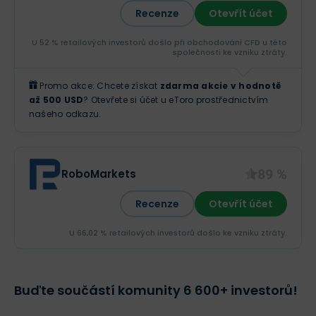
Recenze
Otevřít účet
U 52 % retailových investorů došlo při obchodování CFD u této
společnosti ke vzniku ztráty.
Promo akce: Chcete získat
zdarma akcie v hodnotě
až 500 USD
? Otevřete si účet u eToro prostřednictvím
našeho odkazu.
89 %
RoboMarkets
Recenze
Otevřít účet
U 66,02 % retailových investorů došlo ke vzniku ztráty.
Buďte součástí komunity 6 600+ investorů!