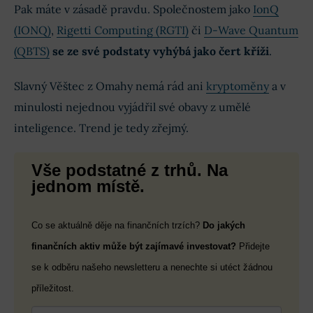
Pak máte v zásadě pravdu. Společnostem jako
IonQ
(IONQ)
,
Rigetti Computing (RGTI)
či
D-Wave Quantum
(QBTS)
se ze své podstaty vyhýbá jako čert kříži
.
Slavný Věštec z Omahy nemá rád ani
kryptoměny
a v
minulosti nejednou vyjádřil své obavy z umělé
inteligence. Trend je tedy zřejmý.
Vše podstatné z trhů. Na
jednom místě.
Co se aktuálně děje na finančních trzích?
Do jakých
finančních aktiv může být zajímavé investovat?
Přidejte
se k odběru našeho newsletteru a nenechte si utéct žádnou
příležitost.