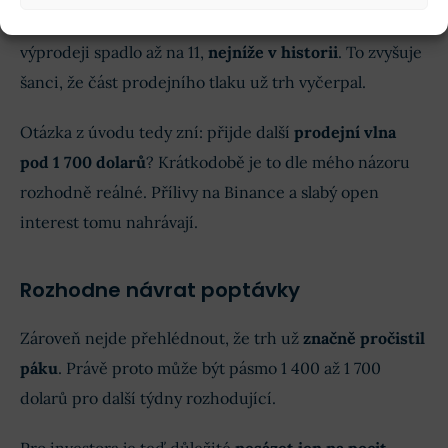
Týdenní RSI je poblíž 31. Denní RSI při nedávném
výprodeji spadlo až na 11,
nejníže v historii
. To zvyšuje
šanci, že část prodejního tlaku už trh vyčerpal.
Otázka z úvodu tedy zní: přijde další
prodejní vlna
pod 1 700 dolarů
? Krátkodobě je to dle mého názoru
rozhodně reálné. Přílivy na Binance a slabý open
interest tomu nahrávají.
Rozhodne návrat poptávky
Zároveň nejde přehlédnout, že trh už
značně pročistil
páku
. Právě proto může být pásmo 1 400 až 1 700
dolarů pro další týdny rozhodující.
Pro investora je teď důležité
nesázet jen na pocit