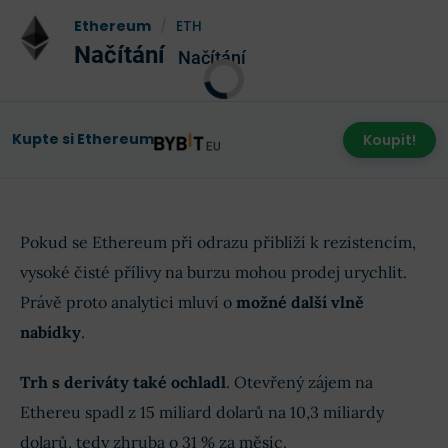
Ethereum
/
ETH
Načítání
Načítání
Kupte si Ethereum
Koupit!
Pokud se Ethereum při odrazu přiblíží k rezistencím,
vysoké čisté přílivy na burzu mohou prodej urychlit.
Právě proto analytici mluví o
možné další vlně
nabídky
.
Trh s deriváty také ochladl
. Otevřený zájem na
Ethereu spadl z 15 miliard dolarů na 10,3 miliardy
dolarů, tedy zhruba o 31 % za měsíc.