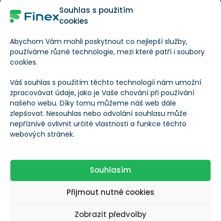
Souhlas s použitím
2023
mezi 1 289 a 1 071 dolary. Tam by trh hledal silnější
cookies
obranu kupců.
Abychom Vám mohli poskytnout co nejlepší služby,
používáme různé technologie, mezi které patří i soubory
Trader Ardi upozornil, že některé signály už
cookies.
připomínají tvorbu dna
. ETH se dotklo spodní části
dlouhodobého akceptačního pásma, kde v minulosti
Váš souhlas s použitím těchto technologií nám umožní
zpracovávat údaje, jako je Vaše chování při používání
vznikala makro minima.
našeho webu. Díky tomu můžeme náš web dále
zlepšovat. Nesouhlas nebo odvolání souhlasu může
nepříznivě ovlivnit určité vlastnosti a funkce těchto
webových stránek.
Souhlasím
Přijmout nutné cookies
Přílivy ETH na Binance a nová nabídka Etheru
Zobrazit předvolby