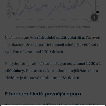
Odhadovaný pákový poměr Etheru napříč burzami
Nižší páka může
krátkodobě snížit volatilitu
. Zároveň
ale ukazuje, že obchodníci nemají silné přesvědčení o
rychlém návratu nad 1 700 dolarů.
Na týdenním grafu zůstává stěžejní
zóna mezi 1 700 a 1
400 dolary
. Pokud se tlak prohloubí, nejbližším cílem
likvidity je dubnové minimum 1 384 dolarů.
Ethereum hledá pevnější oporu
Pod touto úrovní leží
další poptávková oblast z ledna