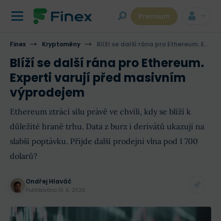
Premium
Finex
Kryptoměny
Blíží se další rána pro Ethereum. Experti varují před masivním výprodejem
Blíží se další rána pro Ethereum.
Experti varují před masivním
výprodejem
Ethereum ztrácí sílu právě ve chvíli, kdy se blíží k
důležité hraně trhu. Data z burz i derivátů ukazují na
slabší poptávku. Přijde další prodejní vlna pod 1 700
dolarů?
Ondřej Hlaváč
Publikováno
19. 6. 2026