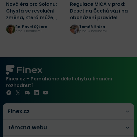
Nová éra pro Solanu:
Regulace MiCA v praxi:
K
Chystá se revoluční
Desetina Čechů sází na
n
změna, která může
obcházení pravidel
n
spustit masivní růst
Č
Bc. Pavel Sýkora
Tomáš Hrůza
před 7 hodinami
před 14 hodinami
Finex.cz – Pomáháme dělat chytrá finanční
rozhodnutí
Finex.cz
Témata webu