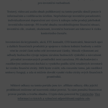
pro investiční rozhodnutí.
Textový, video ani audio obsah publikovaný na tomto portálu slouží pouze k
informačním a vzdělávacím účelům. Nepředstavuje investiční poradenství,
individualizované doporučení ani výzvu k nákupu nebo prodeji jakéhokoli
investičního nástroje. Při tvorbě obsahu nezohledňujeme finanční situaci,
investiční cíle, znalosti, zkušenosti, investiční horizont ani toleranci k riziku
konkrétního čtenáře.
Investování do kryptoměn, akcií, ETF, komodit, CFD kontraktů, binárních opcí
a dalších finančních produktů je spojeno s rizikem kolísání hodnoty a může
vést ke ztrátě části nebo celé investované částky. Minulá výkonnost ani
odhady budoucího vývoje nejsou zárukou budoucích výsledků a návratnost
původně investovaných prostředků není zaručena. Při obchodování s
rozdílovými smlouvami dochází u vysokého podílu účtů retailových investorů
ke vzniku finanční ztráty. Měli byste zvážit, zda rozumíte tomu, jak rozdílové
smlouvy fungují, a zda si můžete dovolit vysoké riziko ztráty svých finančních
prostředků.
Některé odkazy na tomto portálu jsou tzv. affiliate odkazy, díky jejichž
prokliknutí můžeme od inzerentů získat provizi. Ta nám pomáhá financovat
provoz portálu a tvorbu obsahu. Crypto data powered by
CoinGecko
.
Více
informací o rizicích a vyloučení odpovědnosti najdete zde
.