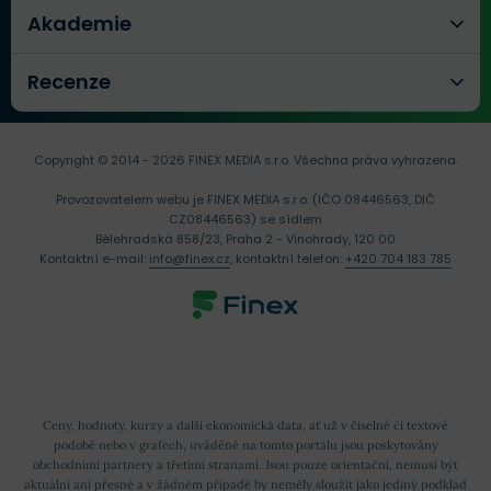
Akademie
Recenze
Copyright © 2014 - 2026 FINEX MEDIA s.r.o.
Všechna práva vyhrazena.
Provozovatelem webu je FINEX MEDIA s.r.o. (IČO 08446563, DIČ
CZ08446563) se sídlem
Bělehradská 858/23, Praha 2 - Vinohrady, 120 00
Kontaktní e-mail:
info@finex.cz
, kontaktní telefon:
+420 704 183 785
Ceny, hodnoty, kurzy a další ekonomická data, ať už v číselné či textové
podobě nebo v grafech, uváděné na tomto portálu jsou poskytovány
obchodními partnery a třetími stranami. Jsou pouze orientační, nemusí být
aktuální ani přesné a v žádném případě by neměly sloužit jako jediný podklad