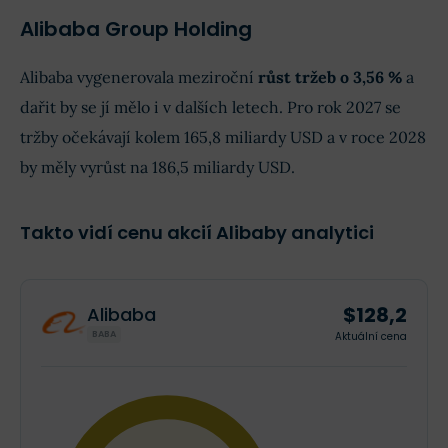
Alibaba Group Holding
Alibaba vygenerovala meziroční
růst tržeb o 3,56 %
a
dařit by se jí mělo i v dalších letech. Pro rok 2027 se
tržby očekávají kolem 165,8 miliardy USD a v roce 2028
by měly vyrůst na 186,5 miliardy USD.
Takto vidí cenu akcií Alibaby analytici
$128,2
Alibaba
BABA
Aktuální cena