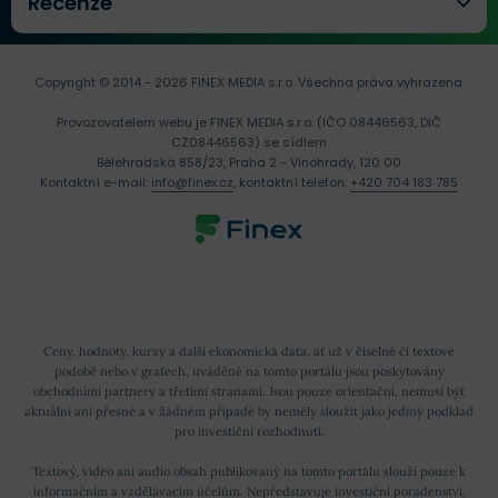
Recenze
Copyright © 2014 - 2026 FINEX MEDIA s.r.o.
Všechna práva vyhrazena.
Provozovatelem webu je FINEX MEDIA s.r.o. (IČO 08446563, DIČ
CZ08446563) se sídlem
Bělehradská 858/23, Praha 2 - Vinohrady, 120 00
Kontaktní e-mail:
info@finex.cz
, kontaktní telefon:
+420 704 183 785
Ceny, hodnoty, kurzy a další ekonomická data, ať už v číselné či textové
podobě nebo v grafech, uváděné na tomto portálu jsou poskytovány
obchodními partnery a třetími stranami. Jsou pouze orientační, nemusí být
aktuální ani přesné a v žádném případě by neměly sloužit jako jediný podklad
pro investiční rozhodnutí.
Textový, video ani audio obsah publikovaný na tomto portálu slouží pouze k
informačním a vzdělávacím účelům. Nepředstavuje investiční poradenství,