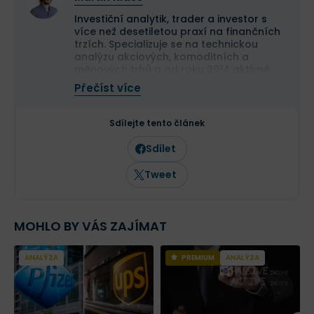
Investiční analytik, trader a investor s
více než desetiletou praxí na finančních
trzích. Specializuje se na technickou
analýzu akciových, komoditních a
měnových trhů a od roku 2014 aktivně
obchoduje vlastní kapitál. Své obchodní
Přečíst více
výsledky dlouhodobě dokládá veřejnou
equity obchodního účtu.
Je držitelem titulu Ph.D. v oboru finance a
Sdílejte tento článek
vedle vlastního obchodování publikuje
odborné analýzy a komentáře zaměřené
Sdílet
na trading a investování. Jeho články
pravidelně vycházejí nejen na Finexu, ale
Tweet
také v dalších finančních médiích.
MOHLO BY VÁS ZAJÍMAT
ANALÝZA
PREMIUM
ANALÝZA