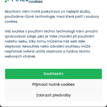
cookies
Akcie eBaye
se obchodují na svých cenových
Abychom Vám mohli poskytnout co nejlepší služby,
používáme různé technologie, mezi které patří i soubory
maximech, kterých dosáhly pomocí poměrně
cookies.
agresivního růstu.
Váš souhlas s použitím těchto technologií nám umožní
Nejbližší support se nachází poměrně blízko, a to
zpracovávat údaje, jako je Vaše chování při používání
našeho webu. Díky tomu můžeme náš web dále
kolem 95 USD za akcii. Jde o ideální úroveň pro
zlepšovat. Nesouhlas nebo odvolání souhlasu může
pullback
před pokračováním cenového růstu. Pokud
nepříznivě ovlivnit určité vlastnosti a funkce těchto
webových stránek.
by cena akcií klesla pod support, mohlo by to naopak
znamenat konec jejich růstu.
Souhlasím
Nvidia láme rekordy! Toto se ještě
Přijmout nutné cookies
žádné firmě v historii nepodařilo
Zobrazit předvolby
JD.com