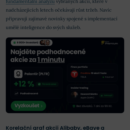
fundamentální analýzu
vybraných akcií, které v
nadcházejících letech očekávají růst tržeb. Navíc
připravují zajímavé novinky spojené s implementací
umělé inteligence do svých služeb.
Korelační graf akcií Alibaby, eBaye a