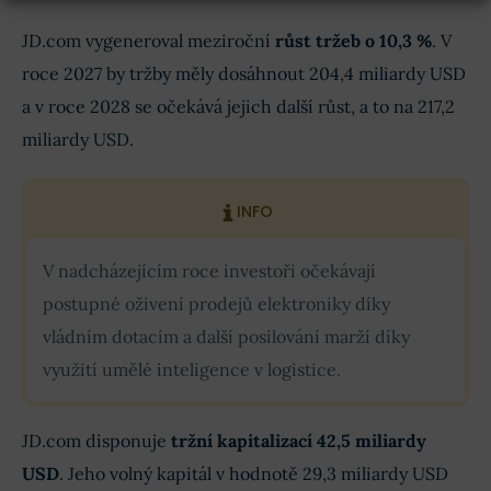
JD.com vygeneroval meziroční
růst tržeb o 10,3 %
. V
roce 2027 by tržby měly dosáhnout 204,4 miliardy USD
a v roce 2028 se očekává jejich další růst, a to na 217,2
miliardy USD.
INFO
V nadcházejícím roce investoři očekávají
postupné oživení prodejů elektroniky díky
vládním dotacím a další posilování marží díky
využití umělé inteligence v logistice.
JD.com disponuje
tržní kapitalizací 42,5 miliardy
USD
. Jeho volný kapitál v hodnotě 29,3 miliardy USD