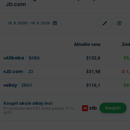
JD.com
Aktuální cena
Změ
Alibaba
/
BABA
$132,6
$9
JD.com
/
JD
$31,98
$-1
eBay
/
EBAY
$116,1
$4
Koupit akcie eBay Inc!
Koupit!
Při obchodování CFD ztrácí peníze 77 %
účtů.