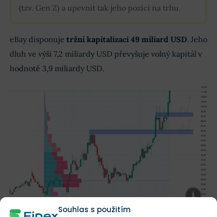
(tzv. Gen Z) a upevnit tak jeho pozici na trhu.
eBay disponuje
tržní kapitalizací 49 miliard USD
. Jeho
dluh ve výši 7,2 miliardy USD převyšuje volný kapitál v
hodnotě 3,9 miliardy USD.
Souhlas s použitím
Měsíční akciový graf eBaye