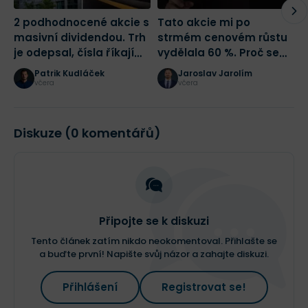
2 podhodnocené akcie s
Tato akcie mi po
Č
masivní dividendou. Trh
strmém cenovém růstu
p
je odepsal, čísla říkají
vydělala 60 %. Proč se
N
opak
(ne)vyplatí i nyní?
j
Patrik Kudláček
Jaroslav Jarolím
včera
včera
Diskuze (0 komentářů)
Připojte se k diskuzi
Tento článek zatím nikdo neokomentoval. Přihlašte se
a buďte první! Napište svůj názor a zahajte diskuzi.
Přihlášení
Registrovat se!