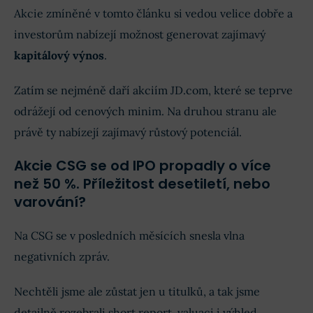
Akcie zmíněné v tomto článku si vedou velice dobře a
investorům nabízejí možnost generovat zajímavý
kapitálový výnos
.
Zatím se nejméně daří akciím JD.com, které se teprve
odrážejí od cenových minim. Na druhou stranu ale
právě ty nabízejí zajímavý růstový potenciál.
Akcie CSG se od IPO propadly o více
než 50 %. Příležitost desetiletí, nebo
varování?
Na CSG se v posledních měsících snesla vlna
negativních zpráv.
Nechtěli jsme ale zůstat jen u titulků, a tak jsme
detailně rozebrali short report, valuaci i výhled