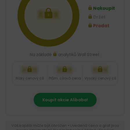
Nakoupit
XXX
Držet
Prodat
Na základě
analytiků Wall Street.
XXX
XXX
XXX
Nízký cenový cíl
Prům. cílová cena
Vysoký cenový cíl
Koupit akcie Alibaba!
Váš kapitál může být ohrožen • Uvedená cena a graf jsou