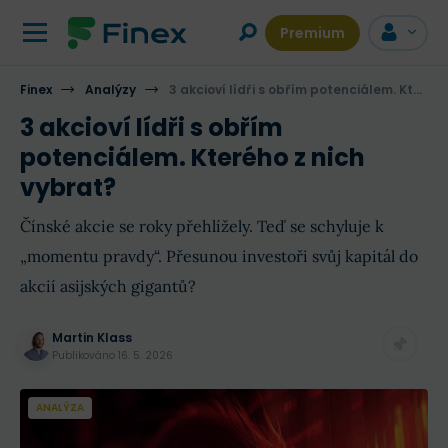
Premium
Finex
Analýzy
3 akcioví lídři s obřím potenciálem. Kterého z nich vybrat?
3 akcioví lídři s obřím
potenciálem. Kterého z nich
vybrat?
Čínské akcie se roky přehlížely. Teď se schyluje k
„momentu pravdy“. Přesunou investoři svůj kapitál do
akcií asijských gigantů?
Martin Klass
Publikováno
16. 5. 2026
ANALÝZA