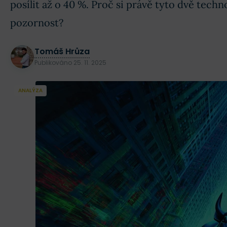
posílit až o 40 %. Proč si právě tyto dvě techn
pozornost?
Tomáš Hrůza
Publikováno
25. 11. 2025
ANALÝZA