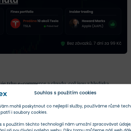
je trhu e-commerce a cloudu, což jsou z hlediska
 segmenty.
I proto v pondělí Jones stanovil cílovou cenu
Souhlas s použitím cookies
 dolarů
, což představuje 40 % růst ze současné ceny.
m mohli poskytnout co nejlepší služby, používáme různé tech
patří i soubory cookies.
e-commerce několik výhod, které zapříčiní další růst
s s použitím těchto technologií nám umožní zpracovávat údaje, 
úspory z rozsahu, logistickou síť a věrnostní program
ání při používání našeho webu. Díky tomu můžeme náš web dál