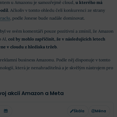
ntem u Amazonu je samozřejmě cloud,
u kterého má
odíl
. Ačkoliv v tomto ohledu čelí konkurenci ze strany
raclu
, podle Jonese bude nadále dominovat.
byl ve svém komentáři pouze pozitivní a zmínil, že Amazon
 AI,
což by mohlo zapříčinit, že v následujících letech
ne v cloudu z hlediska tržeb
.
 reklamní business Amazonu. Podle něj disponuje v tomto
nologií, která je nenahraditelná a je skvělým nástrojem pro
voj akcií Amazon a Meta
Škála
Měna