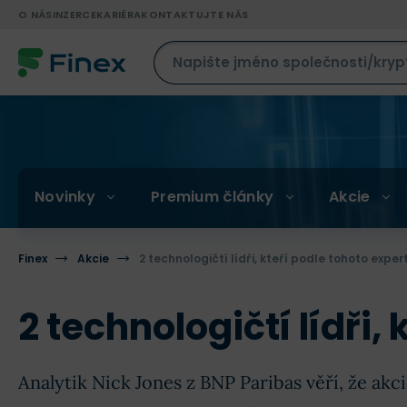
O NÁS
INZERCE
KARIÉRA
KONTAKTUJTE NÁS
Novinky
Premium články
Akcie
Finex
Akcie
2 technologičtí lídři, kteří podle tohoto exper
2 technologičtí lídři,
Analytik Nick Jones z BNP Paribas věří, že ak