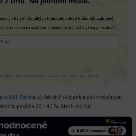
 z trhů. Na jednom místě.
nančních trzích?
Do jakých finančních aktiv může být zajímavé
 odběru našeho newsletteru a nenechte si utéct žádnou příležitost.
souhlas s našimi
zásadami zpracování osobních údajů.
se z
BNP Paribas
si však dvě technologické společnosti
tenciál posílit o 30 – 40 %. Které to jsou?