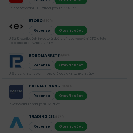
Při obchodování CFD ztrácí peníze 77 % účtů.
ETORO
90 %
Recenze
Otevřít účet
U 52 % retailových investorů došlo při obchodování CFD u této
společnosti ke vzniku ztráty.
ROBOMARKETS
89 %
Recenze
Otevřít účet
U 66,02 % retailových investorů došlo ke vzniku ztráty.
PATRIA FINANCE
88 %
Recenze
Otevřít účet
Investování zahrnuje rizika ztrát.‎
TRADING 212
87 %
Recenze
Otevřít účet