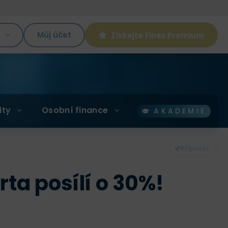
K
Můj účet
Získejte Finex Premium
ity
Osobní finance
AKADEMIE
rta posílí o 30%!