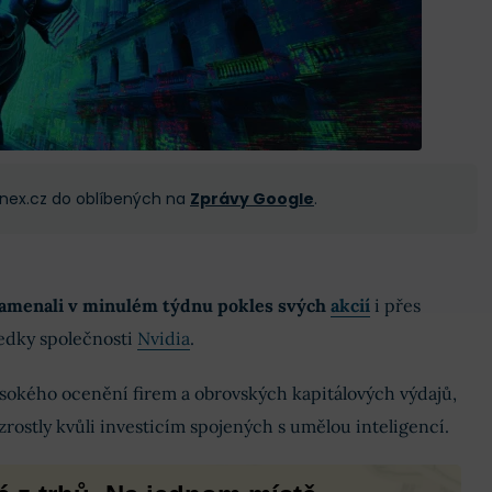
 Finex.cz do oblíbených na
Zprávy Google
.
znamenali v minulém týdnu pokles svých
akcií
i přes
edky společnosti
Nvidia
.
 vysokého ocenění firem a obrovských kapitálových výdajů,
rostly kvůli investicím spojených s umělou inteligencí.