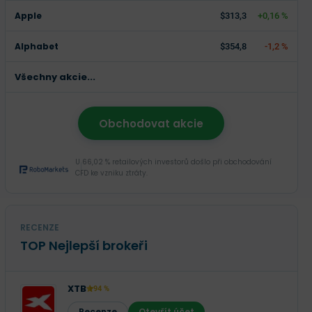
Apple
$313,3
+0,16 %
Alphabet
$354,8
-1,2 %
Všechny akcie...
Obchodovat akcie
U 66,02 % retailových investorů došlo při obchodování
CFD ke vzniku ztráty.
RECENZE
TOP Nejlepší brokeři
XTB
94 %
Recenze
Otevřít účet