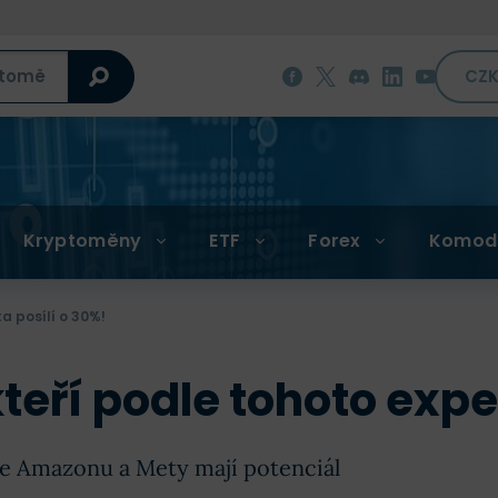
CZ
Kryptoměny
ETF
Forex
Komod
ta posílí o 30%!
 kteří podle tohoto expe
cie Amazonu a Mety mají potenciál