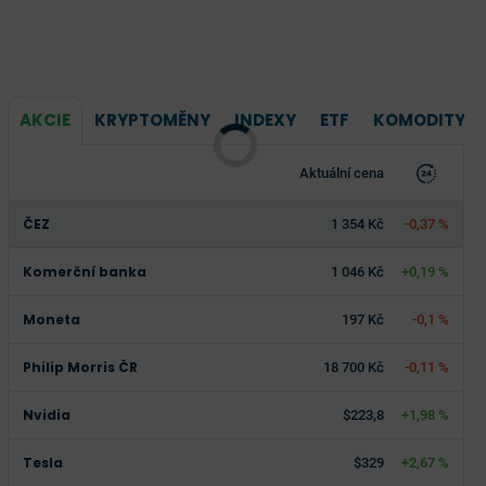
AKCIE
KRYPTOMĚNY
INDEXY
ETF
KOMODITY
Aktuální cena
ČEZ
1 354 Kč
-0,37 %
Komerční banka
1 046 Kč
+0,19 %
Moneta
197 Kč
-0,1 %
Philip Morris ČR
18 700 Kč
-0,11 %
Nvidia
$223,8
+1,98 %
Tesla
$329
+2,67 %