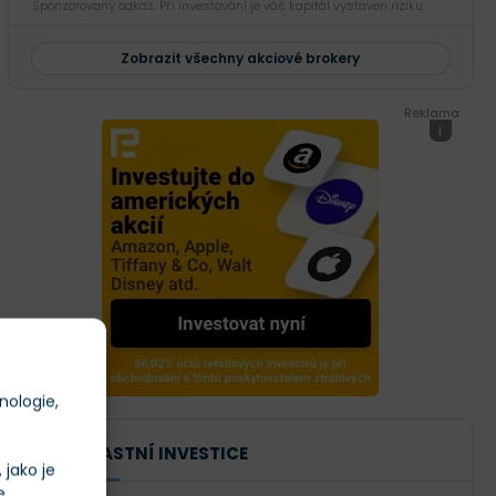
Sponzorovaný odkaz. Při investování je váš kapitál vystaven riziku.
Zobrazit všechny akciové brokery
Reklama
i
nologie,
NAŠE VLASTNÍ INVESTICE
jako je
e