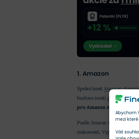
1. Amazon
Společnost
Amazon
dominu
budoucnosti perspektivní
pro Amazon na úrovni 320
Abychom Vá
mezi které 
Podle Jonese má Amazon v 
Váš souhla
ziskovosti. Vypíchl hlavně 
Vaše chov