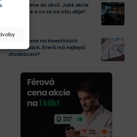
Investujeme do akcií. Jaké akcie
té
kupujeme a co se na trhu děje?
edvolby
Investujeme na investičních
platformách. Která má nejlepší
zhodnocení?