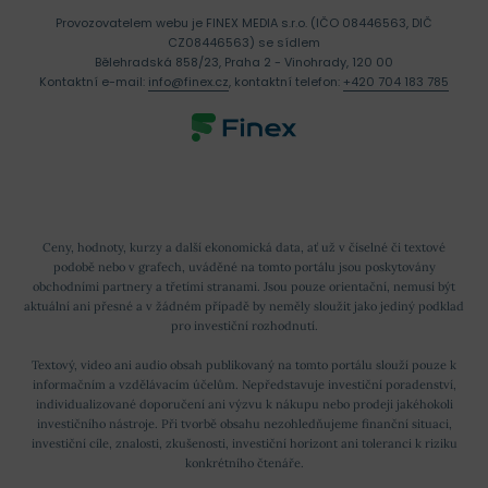
Provozovatelem webu je FINEX MEDIA s.r.o. (IČO 08446563, DIČ
CZ08446563) se sídlem
Bělehradská 858/23, Praha 2 - Vinohrady, 120 00
Kontaktní e-mail:
info@finex.cz
, kontaktní telefon:
+420 704 183 785
Ceny, hodnoty, kurzy a další ekonomická data, ať už v číselné či textové
podobě nebo v grafech, uváděné na tomto portálu jsou poskytovány
obchodními partnery a třetími stranami. Jsou pouze orientační, nemusí být
aktuální ani přesné a v žádném případě by neměly sloužit jako jediný podklad
pro investiční rozhodnutí.
Textový, video ani audio obsah publikovaný na tomto portálu slouží pouze k
informačním a vzdělávacím účelům. Nepředstavuje investiční poradenství,
individualizované doporučení ani výzvu k nákupu nebo prodeji jakéhokoli
investičního nástroje. Při tvorbě obsahu nezohledňujeme finanční situaci,
investiční cíle, znalosti, zkušenosti, investiční horizont ani toleranci k riziku
konkrétního čtenáře.