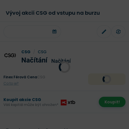
Vývoj akcií CSG od vstupu na burzu
CSG
/
CSG
Načítání
Načítání
Finex Férová Cena
CSG
Co to je?
Koupit akcie CSG
Koupit!
Váš kapitál může být ohrožen*