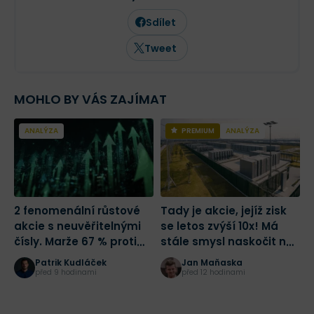
trhů. Ve Finexu působí jako šéfredaktor a
zaměřuje se na investování,
Sdílet
makroekonomii a aktuální dění na
finančních trzích.
Tweet
MOHLO BY VÁS ZAJÍMAT
ANALÝZA
PREMIUM
ANALÝZA
2 fenomenální růstové
Tady je akcie, jejíž zisk
Š
akcie s neuvěřitelnými
se letos zvýší 10x! Má
S
čísly. Marže 67 % proti
stále smysl naskočit na
p
růstu tržeb o 684 %.
jednu z nejlepších sázek
d
Patrik Kudláček
Jan Maňaska
Která je lepší?
na AI?
m
před 9 hodinami
před 12 hodinami