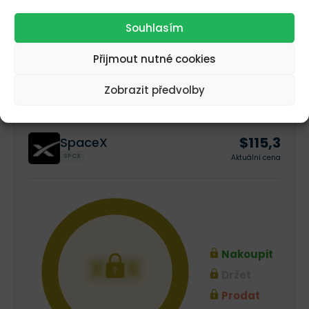
ze současných úrovní
. Nejambicióznější predikce činí
Souhlasím
401 dolarů, ta nejkonzervativnější pak 165 dolarů.
Přijmout nutné cookies
Pohled analytiků na akcie SpaceX
Zobrazit předvolby
$115,3
SpaceX
SPCX
Aktuální cena
Nakoupit
XXX
Držet
Prodat