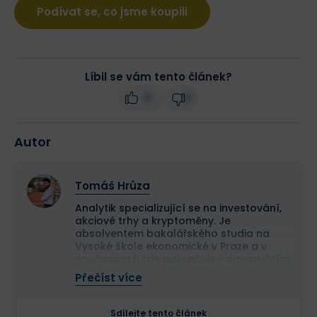
Podívat se, co jsme koupili
Líbil se vám tento článek?
0
0
Autor
Tomáš Hrůza
Analytik specializující se na investování,
akciové trhy a kryptoměny. Je
absolventem bakalářského studia na
Vysoké škole ekonomické v Praze a v
současnosti zde pokračuje v navazujícím
magisterském studiu.
Přečíst více
Na finančních trzích se pohybuje již více
než deset let a dlouhodobě se věnuje
analýze tradičních i kryptoměnových
Sdílejte tento článek