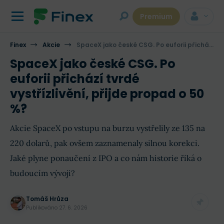
Premium
Finex
Akcie
SpaceX jako české CSG. Po euforii přichází tvrdé vystřízlivění, přijde propad o 50 %?
SpaceX jako české CSG. Po
euforii přichází tvrdé
vystřízlivění, přijde propad o 50
%?
Akcie SpaceX po vstupu na burzu vystřelily ze 135 na
220 dolarů, pak ovšem zaznamenaly silnou korekci.
Jaké plyne ponaučení z IPO a co nám historie říká o
budoucím vývoji?
Tomáš Hrůza
Publikováno
27. 6. 2026