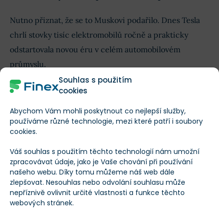
Nutno přiznat, že se to Muskovi podařilo. Dnes Tesla
chrlí stovky tisíc elektromobilů ročně a prakticky
odstartovala novou éru v celém automobilovém
průmyslu.
Souhlas s použitím
cookies
Budoucí vývoj akcií SpaceX
Abychom Vám mohli poskytnout co nejlepší služby,
Ačkoliv má mnoho investorů, včetně mě, negativní
používáme různé technologie, mezi které patří i soubory
cookies.
postoj vůči akciím SpaceX kvůli jejich ocenění,
analytici z Wall Street jsou ve většině případů jiného
Váš souhlas s použitím těchto technologií nám umožní
zpracovávat údaje, jako je Vaše chování při používání
názoru
.
našeho webu. Díky tomu můžeme náš web dále
zlepšovat. Nesouhlas nebo odvolání souhlasu může
Akcie SpaceX nyní pokrývá již osm analytiků z
nepříznivě ovlivnit určité vlastnosti a funkce těchto
webových stránek.
prestižních institucí a
jejich průměrná cílová cena
dosahuje 246 dolarů, což by představovalo 46% růst