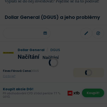
Vyplatí se do něj investovat? Pojďme se na to podívat!
Dollar General (DGUS) a jeho problémy
Dollar General
/
DGUS
Načítání
Načítání
Finex Férová Cena
DGUS
Co to je?
Koupit akcie DG!
Koupit!
Při obchodování CFD ztrácí peníze 77 %
účtů.