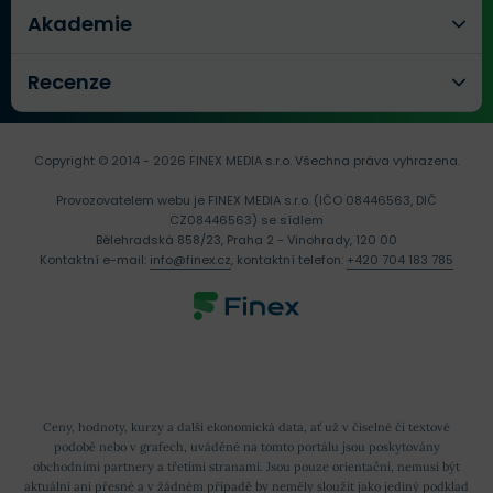
Akademie
Recenze
Copyright © 2014 - 2026 FINEX MEDIA s.r.o.
Všechna práva vyhrazena.
Provozovatelem webu je FINEX MEDIA s.r.o. (IČO 08446563, DIČ
CZ08446563) se sídlem
Bělehradská 858/23, Praha 2 - Vinohrady, 120 00
Kontaktní e-mail:
info@finex.cz
, kontaktní telefon:
+420 704 183 785
Ceny, hodnoty, kurzy a další ekonomická data, ať už v číselné či textové
podobě nebo v grafech, uváděné na tomto portálu jsou poskytovány
obchodními partnery a třetími stranami. Jsou pouze orientační, nemusí být
aktuální ani přesné a v žádném případě by neměly sloužit jako jediný podklad