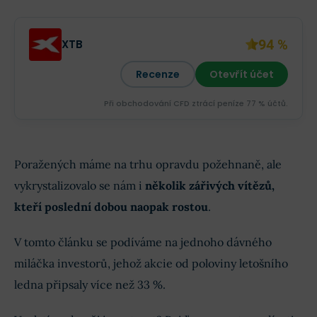
94 %
XTB
Recenze
Otevřít účet
Při obchodování CFD ztrácí peníze 77 % účtů.
Poražených máme na trhu opravdu požehnaně, ale
vykrystalizovalo se nám i
několik zářivých vítězů,
kteří poslední dobou naopak rostou
.
V tomto článku se podíváme na jednoho dávného
miláčka investorů, jehož akcie od poloviny letošního
ledna připsaly více než 33 %.