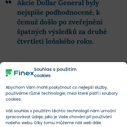
Akcie Dollar General byly
nejspíše podhodnocené, k
čemuž došlo po zveřejnění
špatných výsledků za druhé
čtvrtletí loňského roku.
Firmě hraje do karet i rozhodnutí
Dollar Tree (DLTR)
Souhlas s použitím
prodat svých 7 722 prodejen Family Dollar – přechodné
cookies
období může přilákat více zákazníků právě k Dollar
Abychom Vám mohli poskytnout co nejlepší služby,
General.
používáme různé technologie, mezi které patří i soubory
cookies.
Kromě toho to vypadá, že
společnost těží ze svých
Váš souhlas s použitím těchto technologií nám umožní
strategických iniciativ
:
zpracovávat údaje, jako je Vaše chování při používání
našeho webu. Díky tomu můžeme náš web dále