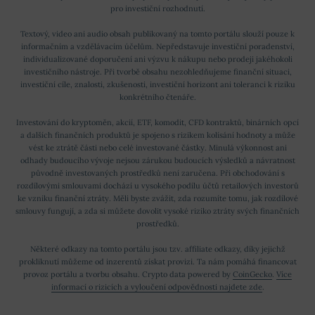
pro investiční rozhodnutí.
Textový, video ani audio obsah publikovaný na tomto portálu slouží pouze k
informačním a vzdělávacím účelům. Nepředstavuje investiční poradenství,
individualizované doporučení ani výzvu k nákupu nebo prodeji jakéhokoli
investičního nástroje. Při tvorbě obsahu nezohledňujeme finanční situaci,
investiční cíle, znalosti, zkušenosti, investiční horizont ani toleranci k riziku
konkrétního čtenáře.
Investování do kryptoměn, akcií, ETF, komodit, CFD kontraktů, binárních opcí
a dalších finančních produktů je spojeno s rizikem kolísání hodnoty a může
vést ke ztrátě části nebo celé investované částky. Minulá výkonnost ani
odhady budoucího vývoje nejsou zárukou budoucích výsledků a návratnost
původně investovaných prostředků není zaručena. Při obchodování s
rozdílovými smlouvami dochází u vysokého podílu účtů retailových investorů
ke vzniku finanční ztráty. Měli byste zvážit, zda rozumíte tomu, jak rozdílové
smlouvy fungují, a zda si můžete dovolit vysoké riziko ztráty svých finančních
prostředků.
Některé odkazy na tomto portálu jsou tzv. affiliate odkazy, díky jejichž
prokliknutí můžeme od inzerentů získat provizi. Ta nám pomáhá financovat
provoz portálu a tvorbu obsahu. Crypto data powered by
CoinGecko
.
Více
informací o rizicích a vyloučení odpovědnosti najdete zde
.