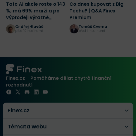
Tato AI akcie roste o 143
Co dnes kupovat z Big
C
%, má 69% marži a po
Techu? | Q&A Finex
ú
výprodeji výrazně
Premium
B
zlevnila
n
Ondřej Hlaváč
Tomáš Cverna
před 10 hodinami
před 11 hodinami
Finex.cz – Pomáháme dělat chytrá finanční
rozhodnutí
Finex.cz
Témata webu