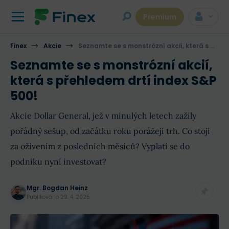
Premium
Finex
Akcie
Seznamte se s monstrózní akcií, která s přehledem drtí index S&P 500!
Seznamte se s monstrózní akcií,
která s přehledem drtí index S&P
500!
Akcie Dollar General, jež v minulých letech zažily
pořádný sešup, od začátku roku porážejí trh. Co stojí
za oživením z posledních měsíců? Vyplatí se do
podniku nyní investovat?
Mgr. Bogdan Heinz
Publikováno
29. 4. 2025