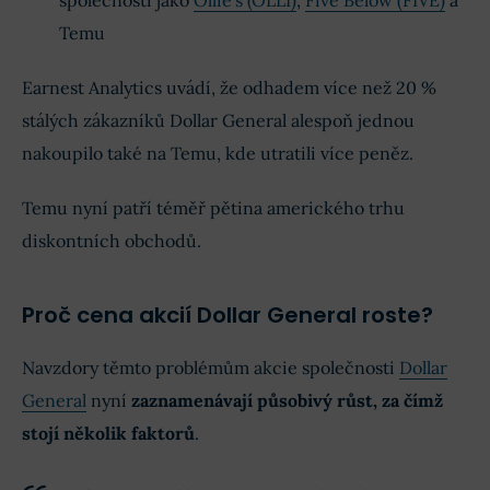
společnosti jako
Ollie’s (OLLI)
,
Five Below (FIVE)
a
Temu
Earnest Analytics uvádí, že odhadem více než 20 %
stálých zákazníků Dollar General alespoň jednou
nakoupilo také na Temu, kde utratili více peněz.
Temu nyní patří téměř pětina amerického trhu
diskontních obchodů.
Proč cena akcií Dollar General roste?
Navzdory těmto problémům akcie společnosti
Dollar
General
nyní
zaznamenávají působivý růst, za čímž
stojí několik faktorů
.