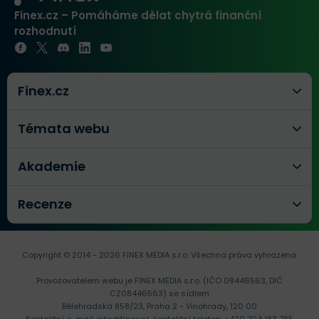
Finex.cz – Pomáháme dělat chytrá finanční
rozhodnutí
Finex.cz
Témata webu
Akademie
Recenze
Copyright © 2014 - 2026 FINEX MEDIA s.r.o.
Všechna práva vyhrazena.
Provozovatelem webu je FINEX MEDIA s.r.o. (IČO 08446563, DIČ
CZ08446563) se sídlem
Bělehradská 858/23, Praha 2 - Vinohrady, 120 00
Kontaktní e-mail:
info@finex.cz
, kontaktní telefon:
+420 704 183 785