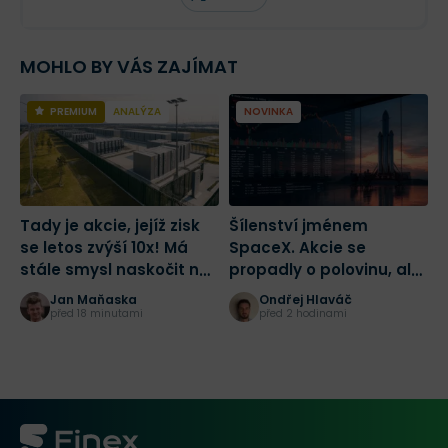
MOHLO BY VÁS ZAJÍMAT
PREMIUM
ANALÝZA
NOVINKA
Tady je akcie, jejíž zisk
Šílenství jménem
2
se letos zvýší 10x! Má
SpaceX. Akcie se
d
stále smysl naskočit na
propadly o polovinu, ale
z
jednu z nejlepších sázek
drobní investoři dál
Jan Maňaska
Ondřej Hlaváč
na AI?
masivně nakupují
před 18 minutami
před 2 hodinami