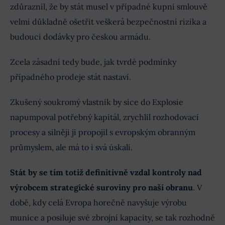
zdůraznil, že by stát musel v případné kupní smlouvě
velmi důkladně ošetřit veškerá bezpečnostní rizika a
budoucí dodávky pro českou armádu.
Zcela zásadní tedy bude, jak tvrdé podmínky
případného prodeje stát nastaví.
Zkušený soukromý vlastník by sice do Explosie
napumpoval potřebný kapitál, zrychlil rozhodovací
procesy a silněji ji propojil s evropským obranným
průmyslem, ale má to i svá úskalí.
Stát by se tím totiž definitivně vzdal kontroly nad
výrobcem strategické suroviny pro naši obranu
. V
době, kdy celá Evropa horečně navyšuje výrobu
munice a posiluje své zbrojní kapacity, se tak rozhodně