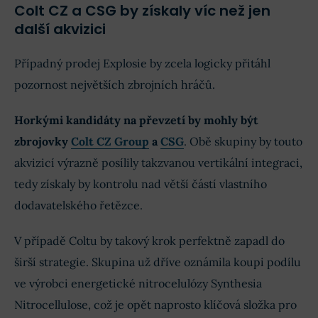
Colt CZ a CSG by získaly víc než jen
další akvizici
Případný prodej Explosie by zcela logicky přitáhl
pozornost největších zbrojních hráčů.
Horkými kandidáty na převzetí by mohly být
zbrojovky
Colt CZ Group
a
CSG
. Obě skupiny by touto
akvizicí výrazně posílily takzvanou vertikální integraci,
tedy získaly by kontrolu nad větší částí vlastního
dodavatelského řetězce.
V případě Coltu by takový krok perfektně zapadl do
širší strategie. Skupina už dříve oznámila koupi podílu
ve výrobci energetické nitrocelulózy Synthesia
Nitrocellulose, což je opět naprosto klíčová složka pro