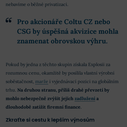
nebavíme o běžné privatizaci.
Pro akcionáře Coltu CZ nebo
CSG by úspěšná akvizice mohla
znamenat obrovskou výhru.
Pokud by jedna z těchto skupin získala Explosii za
rozumnou cenu, okamžitě by posílila vlastní výrobní
soběstačnost,
marže
i vyjednávací pozici na globálním
trhu.
Na druhou stranu, příliš drahé převzetí by
mohlo nebezpečně zvýšit jejich
zadlužení
a
dlouhodobě zatížit firemní finance
.
Zkraťte si cestu k lepším výnosům