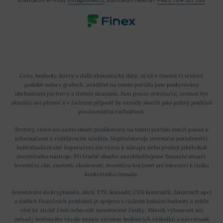
Ceny, hodnoty, kurzy a další ekonomická data, ať už v číselné či textové
podobě nebo v grafech, uváděné na tomto portálu jsou poskytovány
obchodními partnery a třetími stranami. Jsou pouze orientační, nemusí být
aktuální ani přesné a v žádném případě by neměly sloužit jako jediný podklad
pro investiční rozhodnutí.
Textový, video ani audio obsah publikovaný na tomto portálu slouží pouze k
informačním a vzdělávacím účelům. Nepředstavuje investiční poradenství,
individualizované doporučení ani výzvu k nákupu nebo prodeji jakéhokoli
investičního nástroje. Při tvorbě obsahu nezohledňujeme finanční situaci,
investiční cíle, znalosti, zkušenosti, investiční horizont ani toleranci k riziku
konkrétního čtenáře.
Investování do kryptoměn, akcií, ETF, komodit, CFD kontraktů, binárních opcí
a dalších finančních produktů je spojeno s rizikem kolísání hodnoty a může
vést ke ztrátě části nebo celé investované částky. Minulá výkonnost ani
odhady budoucího vývoje nejsou zárukou budoucích výsledků a návratnost