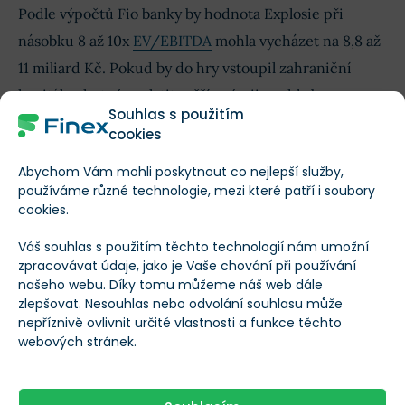
Podle výpočtů Fio banky by hodnota Explosie při
násobku 8 až 10x
EV/EBITDA
mohla vycházet na 8,8 až
11 miliard Kč. Pokud by do hry vstoupil zahraniční
kapitál ochotný zaplatit vyšší prémii, mohla by se cena
Souhlas s použitím
vyšplhat až k 15 miliardám Kč.
cookies
Abychom Vám mohli poskytnout co nejlepší služby,
Aktuální vývoj cen akcií Colt CZ a CSG
používáme různé technologie, mezi které patří i soubory
cookies.
Váš souhlas s použitím těchto technologií nám umožní
zpracovávat údaje, jako je Vaše chování při používání
našeho webu. Díky tomu můžeme náš web dále
zlepšovat. Nesouhlas nebo odvolání souhlasu může
Aktuální cena
Změ
nepříznivě ovlivnit určité vlastnosti a funkce těchto
webových stránek.
Colt CZ Group
/
CZG
Načítání
Načít
CSG
/
CSG
Načítání
Načít