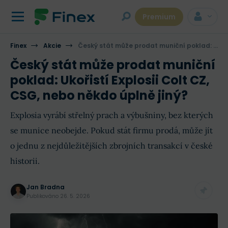
Premium
Finex
Akcie
Český stát může prodat muniční poklad: Ukořistí Explosii Colt CZ, CSG, nebo někdo úplně jiný?
Český stát může prodat muniční
poklad: Ukořistí Explosii Colt CZ,
CSG, nebo někdo úplně jiný?
Explosia vyrábí střelný prach a výbušniny, bez kterých
se munice neobejde. Pokud stát firmu prodá, může jít
o jednu z nejdůležitějších zbrojních transakcí v české
historii.
Jan Bradna
Publikováno
26. 5. 2026