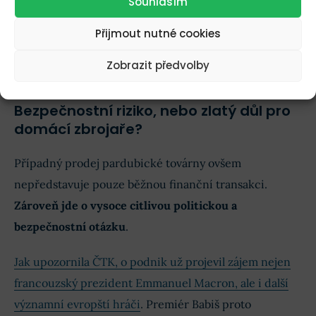
Souhlasím
Přijmout nutné cookies
Koupit akcie CSG
Koupit!
Váš kapitál může být ohrožen*
Zobrazit předvolby
Bezpečnostní riziko, nebo zlatý důl pro
domácí zbrojaře?
Případný prodej pardubické továrny ovšem
nepředstavuje pouze běžnou finanční transakci.
Zároveň jde o vysoce citlivou politickou a
bezpečnostní otázku
.
Jak upozornila ČTK, o podnik už projevil zájem nejen
francouzský prezident Emmanuel Macron, ale i další
významní evropští hráči
. Premiér Babiš proto