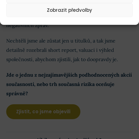
varování?
Zobrazit předvolby
Na CSG se v posledních měsících snesla vlna
negativních zpráv.
Nechtěli jsme ale zůstat jen u titulků, a tak jsme
detailně rozebrali short report, valuaci i výhled
společnosti, abychom zjistili, jak to doopravdy je.
Jde o jednu z nejzajímavějších podhodnocených akcií
současnosti, nebo trh současná rizika oceňuje
správně?
Zjistit, co jsme objevili