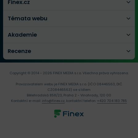
Finex.cz
Témata webu
Akademie
Recenze
Copyright © 2014 - 2026 FINEX MEDIA s.r.o.
Všechna práva vyhrazena.
Provozovatelem webu je FINEX MEDIA s.r.o. (IČO 08446563, DIČ
CZ08446563) se sídlem
Bělehradská 858/23, Praha 2 - Vinohrady, 120 00
Kontaktní e-mail:
info@finex.cz
, kontaktní telefon:
+420 704 183 785