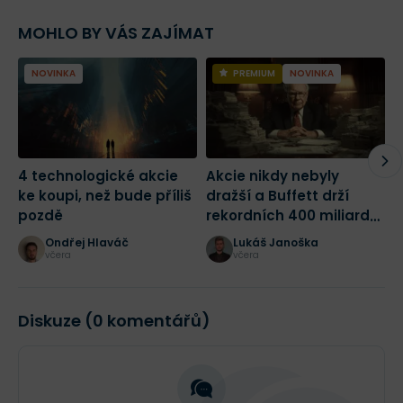
MOHLO BY VÁS ZAJÍMAT
NOVINKA
PREMIUM
NOVINKA
4 technologické akcie
Akcie nikdy nebyly
2
ke koupi, než bude příliš
dražší a Buffett drží
m
pozdě
rekordních 400 miliard
j
dolarů! Jak bych dnes
Ondřej Hlaváč
Lukáš Janoška
začal investovat?
včera
včera
Diskuze (0 komentářů)