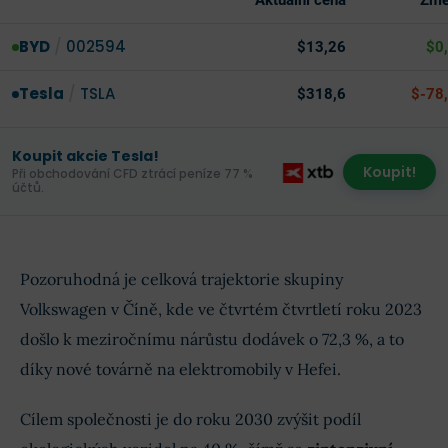
Aktuální cena
Změ
BYD
/
002594
$13,26
$0
Tesla
/
TSLA
$318,6
$-78
Koupit akcie Tesla!
Koupit!
Při obchodování CFD ztrácí peníze 77 %
účtů.
Pozoruhodná je celková trajektorie skupiny
Volkswagen v Číně, kde ve čtvrtém čtvrtletí roku 2023
došlo k meziročnímu nárůstu dodávek o 72,3 %, a to
díky nové továrně na elektromobily v Hefei.
Cílem společnosti je do roku 2030 zvýšit podíl