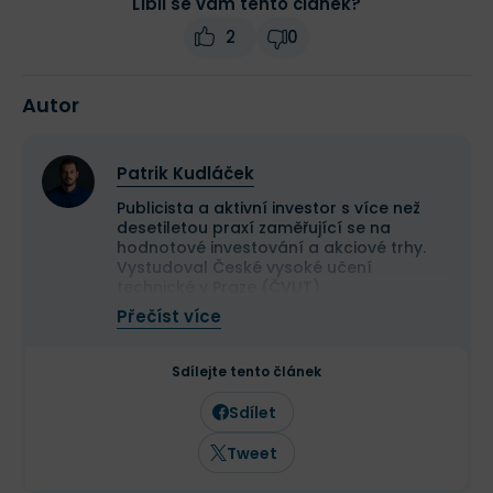
Líbil se vám tento článek?
2
0
Autor
Patrik Kudláček
Publicista a aktivní investor s více než
desetiletou praxí zaměřující se na
hodnotové investování a akciové trhy.
Vystudoval České vysoké učení
technické v Praze (ČVUT).
Ve své investiční strategii kombinuje
Přečíst více
aktivní i pasivní přístup a zaměřuje se
především na kvalitní růstové
společnosti a value investice. Ve svých
Sdílejte tento článek
článcích se věnuje investičním
strategiím, psychologii investování a
Sdílet
analýze jednotlivých akcií.
Tweet