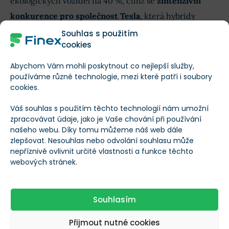
ekologických vozidel na 40 %, čímž se
zintenzivní
konkurence pro společnost Tesla
, která hybridy
nevyrábí .
Souhlas s použitím
cookies
Krom Volkswagenu pak ohrožuje Teslu na místním
Abychom Vám mohli poskytnout co nejlepší služby,
trhu i
strategie společnosti BYD, která zahrnuje
používáme různé technologie, mezi které patří i soubory
cookies.
vyváženou výrobu hybridů a bateriových vozidel
,
čímž fakticky zdvojnásobuje svou produkci
Váš souhlas s použitím těchto technologií nám umožní
elektromobilů ve srovnání se společností Tesla.
zpracovávat údaje, jako je Vaše chování při používání
našeho webu. Díky tomu můžeme náš web dále
zlepšovat. Nesouhlas nebo odvolání souhlasu může
nepříznivě ovlivnit určité vlastnosti a funkce těchto
Neuvěříte, kolik vozů Tesla v lednu
webových stránek.
prodala v Jižní Koreji
Souhlasím
Akcie CSG se od IPO propadly o více
než 50 %. Příležitost desetiletí, nebo
Přijmout nutné cookies