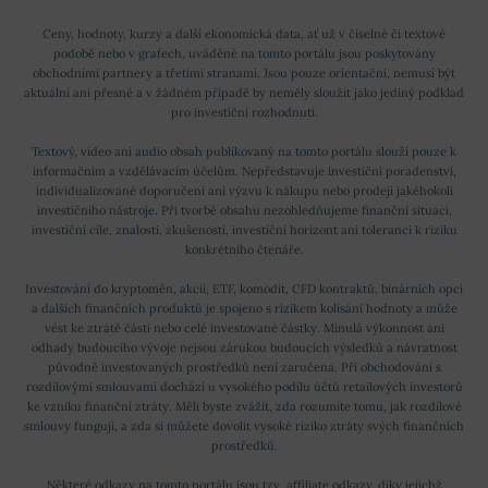
Ceny, hodnoty, kurzy a další ekonomická data, ať už v číselné či textové
podobě nebo v grafech, uváděné na tomto portálu jsou poskytovány
obchodními partnery a třetími stranami. Jsou pouze orientační, nemusí být
aktuální ani přesné a v žádném případě by neměly sloužit jako jediný podklad
pro investiční rozhodnutí.
Textový, video ani audio obsah publikovaný na tomto portálu slouží pouze k
informačním a vzdělávacím účelům. Nepředstavuje investiční poradenství,
individualizované doporučení ani výzvu k nákupu nebo prodeji jakéhokoli
investičního nástroje. Při tvorbě obsahu nezohledňujeme finanční situaci,
investiční cíle, znalosti, zkušenosti, investiční horizont ani toleranci k riziku
konkrétního čtenáře.
Investování do kryptoměn, akcií, ETF, komodit, CFD kontraktů, binárních opcí
a dalších finančních produktů je spojeno s rizikem kolísání hodnoty a může
vést ke ztrátě části nebo celé investované částky. Minulá výkonnost ani
odhady budoucího vývoje nejsou zárukou budoucích výsledků a návratnost
původně investovaných prostředků není zaručena. Při obchodování s
rozdílovými smlouvami dochází u vysokého podílu účtů retailových investorů
ke vzniku finanční ztráty. Měli byste zvážit, zda rozumíte tomu, jak rozdílové
smlouvy fungují, a zda si můžete dovolit vysoké riziko ztráty svých finančních
prostředků.
Některé odkazy na tomto portálu jsou tzv. affiliate odkazy, díky jejichž