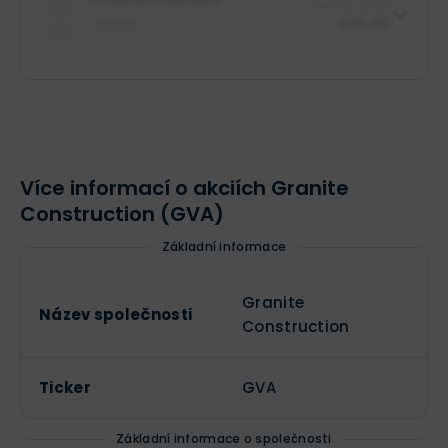
2024
EBITDA marže 9–11 %
.
1. ledna 2025
Jméno společnosti
XX XXX akcií
$88,88
Prodej
$88,88 mil.
Role insidera
Jméno společnosti
XX XXX akcií
Více informací o akciích Granite
Construction (GVA)
Základní informace
Granite
Název společnosti
Construction
Ticker
GVA
Základní informace o společnosti