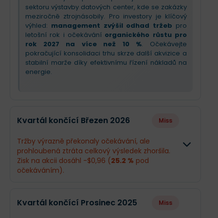
sektoru výstavby datových center, kde se zakázky
meziročně ztrojnásobily. Pro investory je klíčový
výhled:
management zvýšil odhad tržeb
pro
letošní rok i očekávání
organického růstu pro
rok 2027 na více než 10 %
. Očekávejte
pokračující konsolidaci trhu skrze další akvizice a
stabilní marže díky efektivnímu řízení nákladů na
energie.
Kvartál končící Březen 2026
Miss
Tržby výrazně překonaly očekávání, ale
prohloubená ztráta celkový výsledek zhoršila.
Zisk na akcii dosáhl -$0,96 (
25.2 %
pod
očekáváním).
Odhad
Skutečn
Kvartál končící Prosinec 2025
Miss
Obrat
$782,3 mil.
$912,5 mi