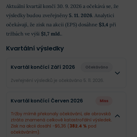
Aktuální kvartál končí 30. 9. 2026 a očekává se, že
výsledky budou zveřejněny
5. 11. 2026
. Analytici
očekávají, že zisk na akcii (EPS) dosáhne
$3,4
při
tržbách ve výši
$1,7 mld.
.
Kvartální výsledky
Kvartál končící Září 2026
Očekáváno
Zveřejnění výsledků je očekáváno 5. 11. 2026.
Odhad
Skutečn
Kvartál končící Červen 2026
Miss
Obrat
$1,7 mld.
--
Tržby mírně překonaly očekávání, ale obrovská
ztráta znamená celkově katastrofální výsledek.
Příjmy
$148,8 mil.
--
Zisk na akcii dosáhl -$6,36 (
382.4 %
pod
očekáváním).
EPS
$3,4
--