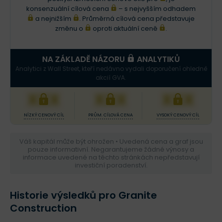
konsenzuální cílová cena
– s nejvyšším odhadem
a nejnižším
. Průměrná cílová cena představuje
změnu o
oproti aktuální ceně
.
NA ZÁKLADĚ NÁZORU
ANALYTIKŮ
Analytici z Wall Street, kteří nedávno vydali doporučení ohledně
akcií GVA.
XXX
XXX
XXX
NÍZKÝ CENOVÝ CÍL
PRŮM. CÍLOVÁ CENA
VYSOKÝ CENOVÝ CÍL
Váš kapitál může být ohrožen • Uvedená cena a graf jsou
pouze informativní. Negarantujeme žádné výnosy a
informace uvedené na těchto stránkách nepředstavují
investiční poradenství.
Historie výsledků pro Granite
Construction