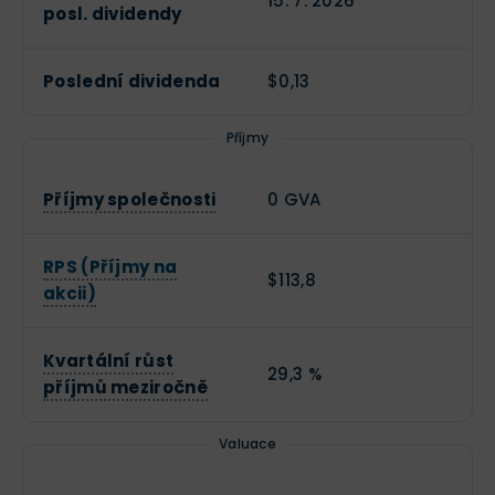
15. 7. 2026
posl. dividendy
Poslední dividenda
$0,13
Příjmy
Příjmy společnosti
0 GVA
RPS (Příjmy na
$113,8
akcii)
Kvartální růst
29,3 %
příjmů meziročně
Valuace