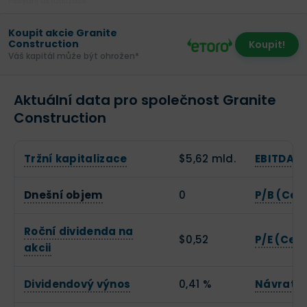
Poslední aktualizace:
Koupit akcie Granite
Construction
Koupit!
Váš kapitál může být ohrožen*
Aktuální data pro společnost Granite
Construction
Tržní kapitalizace
$5,62 mld.
EBITDA
Dnešní objem
0
P/B (Cen
Roční dividenda na
$0,52
P/E (Cena
akcii
Dividendový výnos
0,41 %
Návratno