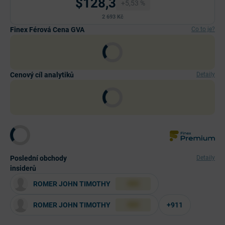
$128,3
+5,53 %
2 693 Kč
Finex Férová Cena GVA
Co to je?
Cenový cíl analytiků
Detaily
Poslední obchody
Detaily
insiderů
ROMER JOHN TIMOTHY
XXX
ROMER JOHN TIMOTHY
+911
XXX