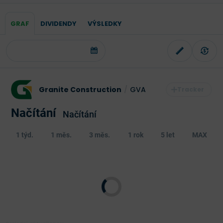
GRAF
DIVIDENDY
VÝSLEDKY
Granite Construction
/
GVA
Načítání
Načítání
1 týd.
1 měs.
3 měs.
1 rok
5 let
MAX