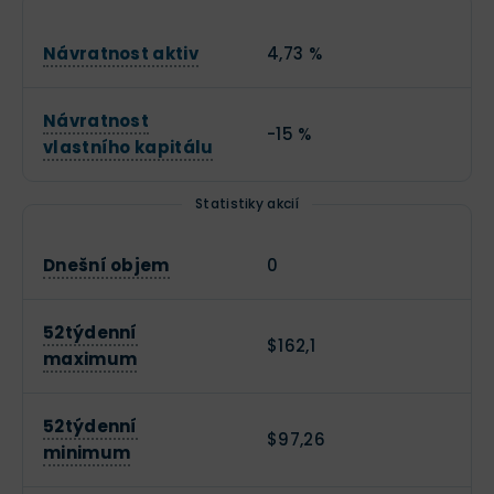
Návratnost aktiv
4,73 %
Návratnost
-15 %
vlastního kapitálu
Statistiky akcií
Dnešní objem
0
52týdenní
$162,1
maximum
52týdenní
$97,26
minimum