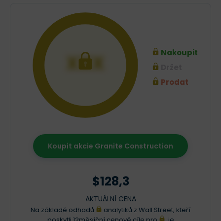
Nakoupit
XXX
Držet
Prodat
Koupit akcie Granite Construction
$128,3
AKTUÁLNÍ CENA
Na základě odhadů
analytiků z Wall Street, kteří
poskytli 12měsíční cenové cíle pro
, je