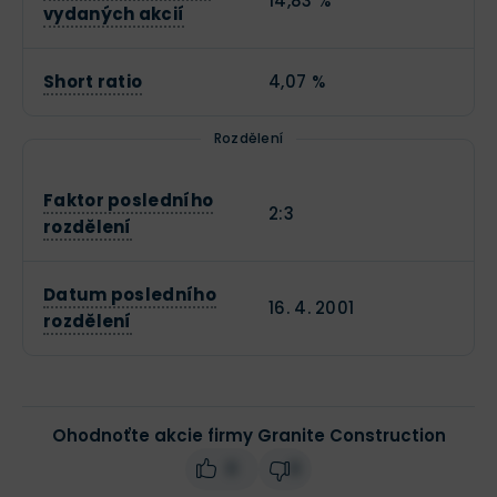
14,83 %
vydaných akcií
Short ratio
4,07 %
Rozdělení
Faktor posledního
2:3
rozdělení
Datum posledního
16. 4. 2001
rozdělení
Ohodnoťte akcie firmy Granite Construction
0
0