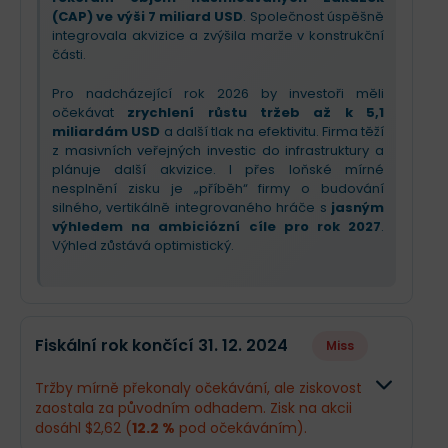
(CAP) ve výši 7 miliard USD
. Společnost úspěšně
integrovala akvizice a zvýšila marže v konstrukční
části.
Pro nadcházející rok 2026 by investoři měli
očekávat
zrychlení růstu tržeb až k 5,1
miliardám USD
a další tlak na efektivitu. Firma těží
z masivních veřejných investic do infrastruktury a
plánuje další akvizice. I přes loňské mírné
nesplnění zisku je „příběh“ firmy o budování
silného, vertikálně integrovaného hráče s
jasným
výhledem na ambiciózní cíle pro rok 2027
.
Výhled zůstává optimistický.
Fiskální rok končící 31. 12. 2024
Miss
Tržby mírně překonaly očekávání, ale ziskovost
zaostala za původním odhadem. Zisk na akcii
dosáhl $2,62 (
12.2 %
pod očekáváním).