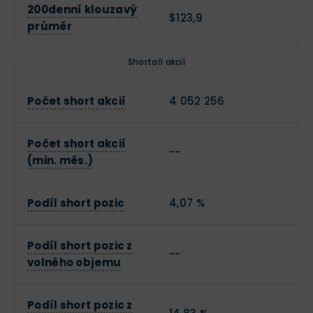
200denní klouzavý
$123,9
průměr
Shortaři akcií
Počet short akcií
4 052 256
Počet short akcií
--
(min. měs.)
Podíl short pozic
4,07 %
Podíl short pozic z
--
volného objemu
Podíl short pozic z