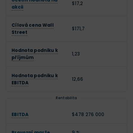
$17,2
akcii
Cílová cena Wall
$171,7
Street
Hodnota podniku k
1,23
příjmům
Hodnota podniku k
12,66
EBITDA
Rentabilita
EBITDA
$478 276 000
Provozní marže
9 %