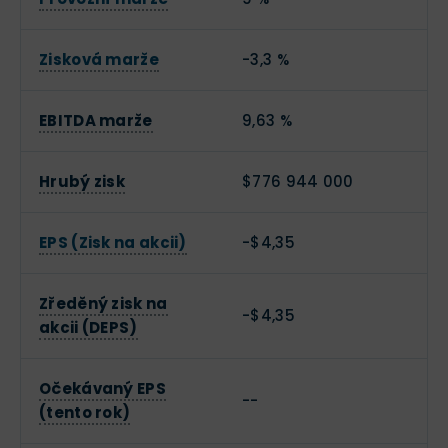
Zisková marže
-3,3 %
EBITDA marže
9,63 %
Hrubý zisk
$776 944 000
EPS (Zisk na akcii)
-$4,35
Zředěný zisk na
-$4,35
akcii (DEPS)
Očekávaný EPS
--
(tento rok)