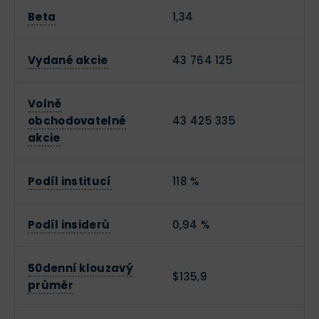
Beta
1,34
Vydané akcie
43 764 125
Volně
obchodovatelné
43 425 335
akcie
Podíl institucí
118 %
Podíl insiderů
0,94 %
50denní klouzavý
$135,9
průměr