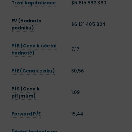
Tržní kapitalizace
$5 615 862 360
EV (Hodnota
$6 131 405 824
podniku)
P/B (Cena k účetní
7,17
hodnotě)
P/E (Cena k zisku)
30,56
P/S (Cena k
1,09
příjmům)
Forward P/E
15,44
Účetní hodnota na