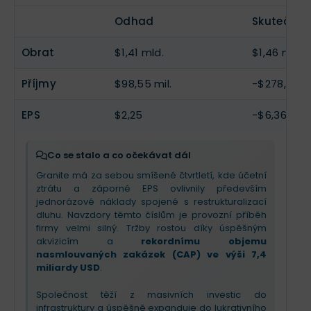
Odhad
Skutečnos
Obrat
$1,41 mld.
$1,46 mld.
Příjmy
$98,55 mil.
-$278,2 mil
EPS
$2,25
-$6,36
Co se stalo a co očekávat dál
Granite má za sebou smíšené čtvrtletí, kde účetní
ztrátu a záporné EPS ovlivnily především
jednorázové náklady spojené s restrukturalizací
dluhu. Navzdory těmto číslům je provozní příběh
firmy velmi silný. Tržby rostou díky úspěšným
akvizicím a
rekordnímu objemu
nasmlouvaných zakázek (CAP) ve výši 7,4
miliardy USD
.
Společnost těží z masivních investic do
infrastruktury a úspěšně expanduje do lukrativního