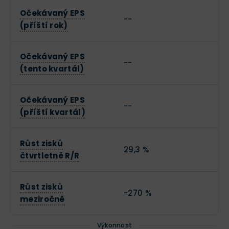
Očekávaný EPS
--
(příští rok)
Očekávaný EPS
--
(tento kvartál)
Očekávaný EPS
--
(příští kvartál)
Růst zisků
29,3 %
čtvrtletně R/R
Růst zisků
-270 %
meziročně
Výkonnost